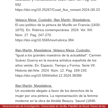
592.
https://doi.org/10.25267/Cuad_Ilus_romant.2024.i30.23
Velasco Mesa, Custodio, Illan Martin, Magdalena:
El uso político de la pintura de Murillo en Francia (1830-
1870).
En: Rúbrica contemporánea
. 2024. Vol. XIII.
Núm. 27. Pag. 247-270.
https://doi.org/10.5565/rev/rubrica.384
Illan Martin, Magdalena, Velasco Mesa, Custodio:
"Igual a los grandes maestros de la actualidad": Carmen
Suárez Guerra en la escena artística española de los
años veinte.
En: Espacio, Tiempo y Forma. Serie VII.
Historia del Arte
. 2024. Núm. 12. Pag. 169-193.
https://doi.org/10.5944/etfvii.12.2024.38386
Illan Martin, Magdalena:
Un excelente alegato a favor de los derechos de la
mujer por una pintora. La representación de la femme
moderne en la obra de Amélie Beaury- Saurel (1848-
1924).
En: Arenal. Revista de Historia de las Mujeres
.
Vicerrectorado de Investigación. Universidad de Sevilla. Pabellón de Brasil. Paseo de las