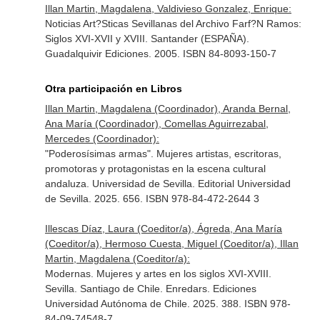
Illan Martin, Magdalena, Valdivieso Gonzalez, Enrique:
Noticias Art?Sticas Sevillanas del Archivo Farf?N Ramos:
Siglos XVI-XVII y XVIII. Santander (ESPAÑA).
Guadalquivir Ediciones. 2005. ISBN 84-8093-150-7
Otra participación en Libros
Illan Martin, Magdalena (Coordinador), Aranda Bernal,
Ana María (Coordinador), Comellas Aguirrezabal,
Mercedes (Coordinador):
"Poderosísimas armas". Mujeres artistas, escritoras,
promotoras y protagonistas en la escena cultural
andaluza. Universidad de Sevilla. Editorial Universidad
de Sevilla. 2025. 656. ISBN 978-84-472-2644 3
Illescas Díaz, Laura (Coeditor/a), Ágreda, Ana María
(Coeditor/a), Hermoso Cuesta, Miguel (Coeditor/a), Illan
Martin, Magdalena (Coeditor/a):
Modernas. Mujeres y artes en los siglos XVI-XVIII.
Sevilla. Santiago de Chile. Enredars. Ediciones
Universidad Autónoma de Chile. 2025. 388. ISBN 978-
84-09-74548-7