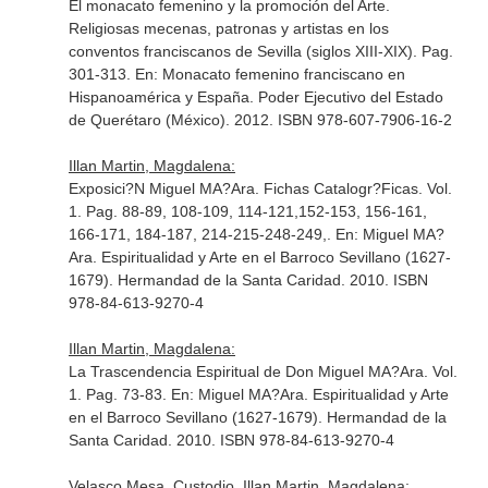
El monacato femenino y la promoción del Arte.
Religiosas mecenas, patronas y artistas en los
conventos franciscanos de Sevilla (siglos XIII-XIX). Pag.
301-313.
En: Monacato femenino franciscano en
Hispanoamérica y España
. Poder Ejecutivo del Estado
de Querétaro (México). 2012. ISBN 978-607-7906-16-2
Illan Martin, Magdalena:
Exposici?N Miguel MA?Ara. Fichas Catalogr?Ficas. Vol.
1. Pag. 88-89, 108-109, 114-121,152-153, 156-161,
166-171, 184-187, 214-215-248-249,.
En: Miguel MA?
Ara. Espiritualidad y Arte en el Barroco Sevillano (1627-
1679)
. Hermandad de la Santa Caridad. 2010. ISBN
978-84-613-9270-4
Illan Martin, Magdalena:
La Trascendencia Espiritual de Don Miguel MA?Ara. Vol.
1. Pag. 73-83.
En: Miguel MA?Ara. Espiritualidad y Arte
en el Barroco Sevillano (1627-1679)
. Hermandad de la
Santa Caridad. 2010. ISBN 978-84-613-9270-4
Velasco Mesa, Custodio, Illan Martin, Magdalena: