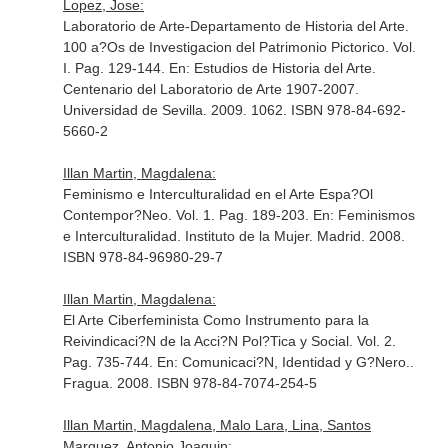
Lopez, Jose:
Laboratorio de Arte-Departamento de Historia del Arte.
100 a?Os de Investigacion del Patrimonio Pictorico. Vol.
I. Pag. 129-144.
En: Estudios de Historia del Arte.
Centenario del Laboratorio de Arte 1907-2007
.
Universidad de Sevilla. 2009. 1062. ISBN 978-84-692-
5660-2
Illan Martin, Magdalena:
Feminismo e Interculturalidad en el Arte Espa?Ol
Contempor?Neo. Vol. 1. Pag. 189-203.
En: Feminismos
e Interculturalidad
. Instituto de la Mujer. Madrid. 2008.
ISBN 978-84-96980-29-7
Illan Martin, Magdalena:
El Arte Ciberfeminista Como Instrumento para la
Reivindicaci?N de la Acci?N Pol?Tica y Social. Vol. 2.
Pag. 735-744.
En: Comunicaci?N, Identidad y G?Nero.
.
Fragua. 2008. ISBN 978-84-7074-254-5
Illan Martin, Magdalena, Malo Lara, Lina, Santos
Marquez, Antonio Joaquin: