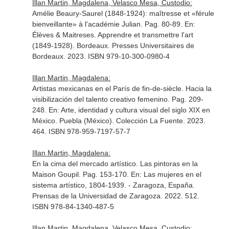
Illan Martin, Magdalena, Velasco Mesa, Custodio:
Amélie Beaury-Saurel (1848-1924): maîtresse et «férule
bienveillante» à l'académie Julian. Pag. 80-89.
En:
Élèves & Maitreses. Apprendre et transmettre l'art
(1849-1928)
. Bordeaux. Presses Universitaires de
Bordeaux. 2023. ISBN 979-10-300-0980-4
Illan Martin, Magdalena:
Artistas mexicanas en el París de fin-de-siècle. Hacia la
visibilización del talento creativo femenino. Pag. 209-
248.
En: Arte, identidad y cultura visual del siglo XIX en
México
. Puebla (México). Colección La Fuente. 2023.
464. ISBN 978-959-7197-57-7
Illan Martin, Magdalena:
En la cima del mercado artístico. Las pintoras en la
Maison Goupil. Pag. 153-170.
En: Las mujeres en el
sistema artístico, 1804-1939
. - Zaragoza, España.
Prensas de la Universidad de Zaragoza. 2022. 512.
ISBN 978-84-1340-487-5
Illan Martin, Magdalena, Velasco Mesa, Custodio: