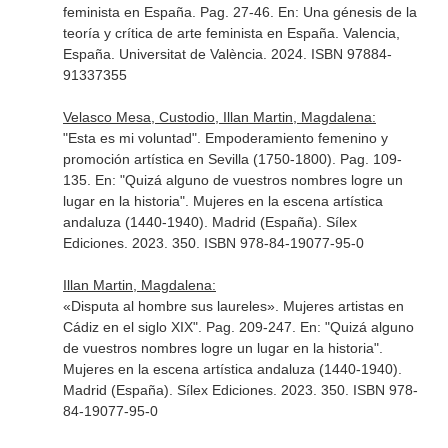
feminista en España. Pag. 27-46.
En: Una génesis de la
teoría y crítica de arte feminista en España
. Valencia,
España. Universitat de València. 2024. ISBN 978­84­
9133­735­5
Velasco Mesa, Custodio, Illan Martin, Magdalena:
"Esta es mi voluntad". Empoderamiento femenino y
promoción artística en Sevilla (1750-1800). Pag. 109-
135.
En: "Quizá alguno de vuestros nombres logre un
lugar en la historia". Mujeres en la escena artística
andaluza (1440-1940)
. Madrid (España). Sílex
Ediciones. 2023. 350. ISBN 978-84-19077-95-0
Illan Martin, Magdalena:
«Disputa al hombre sus laureles». Mujeres artistas en
Cádiz en el siglo XIX". Pag. 209-247.
En: "Quizá alguno
de vuestros nombres logre un lugar en la historia".
Mujeres en la escena artística andaluza (1440-1940)
.
Madrid (España). Sílex Ediciones. 2023. 350. ISBN 978-
84-19077-95-0