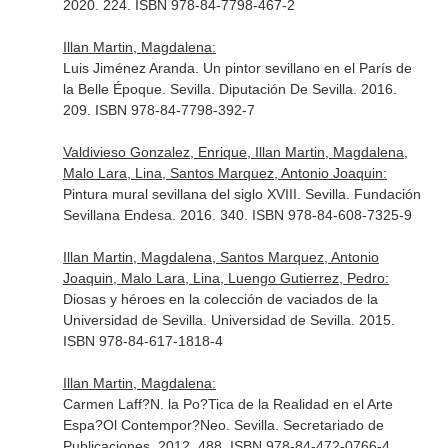
2020. 224. ISBN 978-84-7798-467-2
Illan Martin, Magdalena:
Luis Jiménez Aranda. Un pintor sevillano en el París de
la Belle Époque. Sevilla. Diputación De Sevilla. 2016.
209. ISBN 978-84-7798-392-7
Valdivieso Gonzalez, Enrique, Illan Martin, Magdalena,
Malo Lara, Lina, Santos Marquez, Antonio Joaquin:
Pintura mural sevillana del siglo XVIII. Sevilla. Fundación
Sevillana Endesa. 2016. 340. ISBN 978-84-608-7325-9
Illan Martin, Magdalena, Santos Marquez, Antonio
Joaquin, Malo Lara, Lina, Luengo Gutierrez, Pedro:
Diosas y héroes en la colección de vaciados de la
Universidad de Sevilla. Universidad de Sevilla. 2015.
ISBN 978-84-617-1818-4
Illan Martin, Magdalena:
Carmen Laff?N. la Po?Tica de la Realidad en el Arte
Espa?Ol Contempor?Neo. Sevilla. Secretariado de
Publicaciones. 2012. 488. ISBN 978-84-472-0766-4