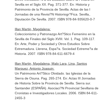
Sevilla en el Siglo XX. Pag. 371-377.
En: Historia y
Patrimonio de la Provincia de Sevilla. Actas de las I
Jornadas de una Revisi?N Historiogr?Fica
. Sevilla,.
Diputación De Sevilla. 2007. ISBN 978-84-935620-0-7
Illan Martin, Magdalena:
Coleccionismo y Patronazgo Art?Stico Femenino en la
Sevilla de Finales del Siglo XVIII. Vol. 1. Pag. 109-117.
En: Arte, Poder y Sociedad y Otros Estudios Sobre
Extremadura
. Llerena, Espa?a. Sociedad Extreme?a de
Historia. 2007. ISBN 978-84-611-6679-4
Illan Martin, Magdalena, Malo Lara, Lina, Santos
Marquez, Antonio Joaquin:
Un Patrimonio Art?Stico Olvidado. las Iglesias de la
Sierra de Osuna. Pag. 265-274.
En: Actas III Jornadas
de Historia Sobre la Provincia de Sevilla. Sierra sur
.
Santander (ESPAÑA). Asociaci?N Provincial Sevillana de
Cronistas e Investigadores Locales. 2006. ISBN 84-611-
2455-3