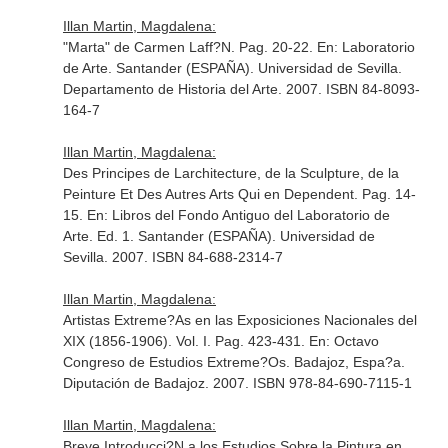
Illan Martin, Magdalena:
"Marta" de Carmen Laff?N. Pag. 20-22.
En: Laboratorio
de Arte
. Santander (ESPAÑA). Universidad de Sevilla.
Departamento de Historia del Arte. 2007. ISBN 84-8093-
164-7
Illan Martin, Magdalena:
Des Principes de Larchitecture, de la Sculpture, de la
Peinture Et Des Autres Arts Qui en Dependent. Pag. 14-
15.
En: Libros del Fondo Antiguo del Laboratorio de
Arte
. Ed. 1. Santander (ESPAÑA). Universidad de
Sevilla. 2007. ISBN 84-688-2314-7
Illan Martin, Magdalena:
Artistas Extreme?As en las Exposiciones Nacionales del
XIX (1856-1906). Vol. I. Pag. 423-431.
En: Octavo
Congreso de Estudios Extreme?Os
. Badajoz, Espa?a.
Diputación de Badajoz. 2007. ISBN 978-84-690-7115-1
Illan Martin, Magdalena:
Breve Introducci?N a los Estudios Sobre la Pintura en