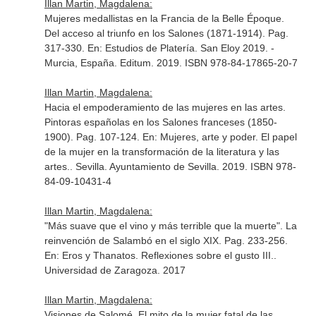
Illan Martin, Magdalena:
Mujeres medallistas en la Francia de la Belle Époque.
Del acceso al triunfo en los Salones (1871-1914). Pag.
317-330.
En: Estudios de Platería. San Eloy 2019
. -
Murcia, España. Editum. 2019. ISBN 978-84-17865-20-7
Illan Martin, Magdalena:
Hacia el empoderamiento de las mujeres en las artes.
Pintoras españolas en los Salones franceses (1850-
1900). Pag. 107-124.
En: Mujeres, arte y poder. El papel
de la mujer en la transformación de la literatura y las
artes.
. Sevilla. Ayuntamiento de Sevilla. 2019. ISBN 978-
84-09-10431-4
Illan Martin, Magdalena:
"Más suave que el vino y más terrible que la muerte". La
reinvención de Salambó en el siglo XIX. Pag. 233-256.
En: Eros y Thanatos. Reflexiones sobre el gusto III.
.
Universidad de Zaragoza. 2017
Illan Martin, Magdalena:
Visiones de Salomé. El mito de la mujer fatal de las