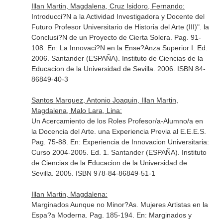
Illan Martin, Magdalena, Cruz Isidoro, Fernando:
Introducci?N a la Actividad Investigadora y Docente del
Futuro Profesor Universitario de Historia del Arte (III)". la
Conclusi?N de un Proyecto de Cierta Solera. Pag. 91-
108.
En: La Innovaci?N en la Ense?Anza Superior I
. Ed.
2006. Santander (ESPAÑA). Instituto de Ciencias de la
Educacion de la Universidad de Sevilla. 2006. ISBN 84-
86849-40-3
Santos Marquez, Antonio Joaquin, Illan Martin,
Magdalena, Malo Lara, Lina:
Un Acercamiento de los Roles Profesor/a-Alumno/a en
la Docencia del Arte. una Experiencia Previa al E.E.E.S.
Pag. 75-88.
En: Experiencia de Innovacion Universitaria:
Curso 2004-2005
. Ed. 1. Santander (ESPAÑA). Instituto
de Ciencias de la Educacion de la Universidad de
Sevilla. 2005. ISBN 978-84-86849-51-1
Illan Martin, Magdalena:
Marginados Aunque no Minor?As. Mujeres Artistas en la
Espa?a Moderna. Pag. 185-194.
En: Marginados y