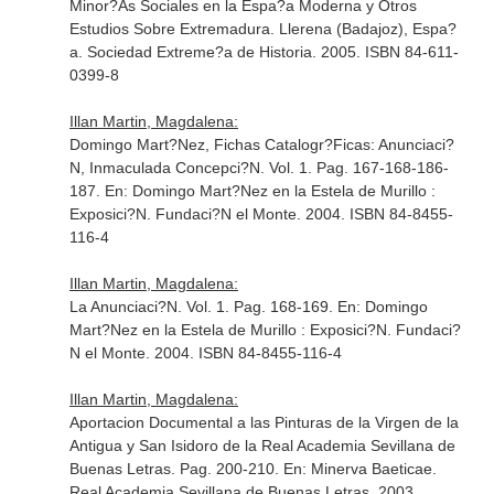
Minor?As Sociales en la Espa?a Moderna y Otros
Estudios Sobre Extremadura
. Llerena (Badajoz), Espa?
a. Sociedad Extreme?a de Historia. 2005. ISBN 84-611-
0399-8
Illan Martin, Magdalena:
Domingo Mart?Nez, Fichas Catalogr?Ficas: Anunciaci?
N, Inmaculada Concepci?N. Vol. 1. Pag. 167-168-186-
187.
En: Domingo Mart?Nez en la Estela de Murillo :
Exposici?N
. Fundaci?N el Monte. 2004. ISBN 84-8455-
116-4
Illan Martin, Magdalena:
La Anunciaci?N. Vol. 1. Pag. 168-169.
En: Domingo
Mart?Nez en la Estela de Murillo : Exposici?N
. Fundaci?
N el Monte. 2004. ISBN 84-8455-116-4
Illan Martin, Magdalena:
Aportacion Documental a las Pinturas de la Virgen de la
Antigua y San Isidoro de la Real Academia Sevillana de
Buenas Letras. Pag. 200-210.
En: Minerva Baeticae
.
Real Academia Sevillana de Buenas Letras. 2003