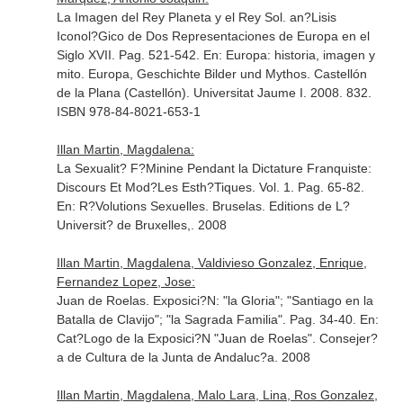
La Imagen del Rey Planeta y el Rey Sol. an?Lisis
Iconol?Gico de Dos Representaciones de Europa en el
Siglo XVII. Pag. 521-542.
En: Europa: historia, imagen y
mito. Europa, Geschichte Bilder und Mythos
. Castellón
de la Plana (Castellón). Universitat Jaume I. 2008. 832.
ISBN 978-84-8021-653-1
Illan Martin, Magdalena:
La Sexualit? F?Minine Pendant la Dictature Franquiste:
Discours Et Mod?Les Esth?Tiques. Vol. 1. Pag. 65-82.
En: R?Volutions Sexuelles
. Bruselas. Editions de L?
Universit? de Bruxelles,. 2008
Illan Martin, Magdalena, Valdivieso Gonzalez, Enrique,
Fernandez Lopez, Jose:
Juan de Roelas. Exposici?N: "la Gloria"; "Santiago en la
Batalla de Clavijo"; "la Sagrada Familia". Pag. 34-40.
En:
Cat?Logo de la Exposici?N "Juan de Roelas"
. Consejer?
a de Cultura de la Junta de Andaluc?a. 2008
Illan Martin, Magdalena, Malo Lara, Lina, Ros Gonzalez,