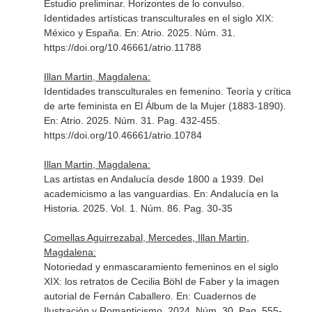
Estudio preliminar. Horizontes de lo convulso.
Identidades artísticas transculturales en el siglo XIX:
México y España.
En: Atrio
. 2025. Núm. 31.
https://doi.org/10.46661/atrio.11788
Illan Martin, Magdalena:
Identidades transculturales en femenino. Teoría y crítica
de arte feminista en El Álbum de la Mujer (1883-1890).
En: Atrio
. 2025. Núm. 31. Pag. 432-455.
https://doi.org/10.46661/atrio.10784
Illan Martin, Magdalena:
Las artistas en Andalucía desde 1800 a 1939. Del
academicismo a las vanguardias.
En: Andalucía en la
Historia
. 2025. Vol. 1. Núm. 86. Pag. 30-35
Comellas Aguirrezabal, Mercedes, Illan Martin,
Magdalena:
Notoriedad y enmascaramiento femeninos en el siglo
XIX: los retratos de Cecilia Böhl de Faber y la imagen
autorial de Fernán Caballero.
En: Cuadernos de
Ilustración y Romanticismo
. 2024. Núm. 30. Pag. 555-