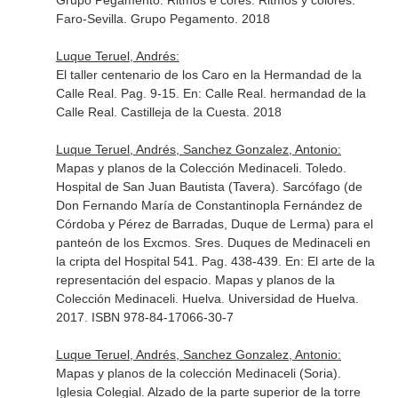
Grupo Pegamento. Ritmos e cores. Ritmos y colores
.
Faro-Sevilla. Grupo Pegamento. 2018
Luque Teruel, Andrés:
El taller centenario de los Caro en la Hermandad de la
Calle Real. Pag. 9-15.
En: Calle Real
. hermandad de la
Calle Real. Castilleja de la Cuesta. 2018
Luque Teruel, Andrés, Sanchez Gonzalez, Antonio:
Mapas y planos de la Colección Medinaceli. Toledo.
Hospital de San Juan Bautista (Tavera). Sarcófago (de
Don Fernando María de Constantinopla Fernández de
Córdoba y Pérez de Barradas, Duque de Lerma) para el
panteón de los Excmos. Sres. Duques de Medinaceli en
la cripta del Hospital 541. Pag. 438-439.
En: El arte de la
representación del espacio. Mapas y planos de la
Colección Medinaceli
. Huelva. Universidad de Huelva.
2017. ISBN 978-84-17066-30-7
Luque Teruel, Andrés, Sanchez Gonzalez, Antonio:
Mapas y planos de la colección Medinaceli (Soria).
Iglesia Colegial. Alzado de la parte superior de la torre