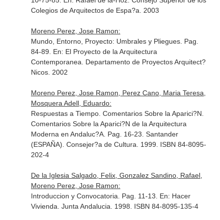
10-75-85.
En: Rafael de la-Hoz
. Consejo Superior de los
Colegios de Arquitectos de Espa?a. 2003
Moreno Perez, Jose Ramon:
Mundo, Entorno, Proyecto: Umbrales y Pliegues. Pag.
84-89.
En: El Proyecto de la Arquitectura
Contemporanea
. Departamento de Proyectos Arquitect?
Nicos. 2002
Moreno Perez, Jose Ramon, Perez Cano, Maria Teresa,
Mosquera Adell, Eduardo:
Respuestas a Tiempo. Comentarios Sobre la Aparici?N.
Comentarios Sobre la Aparici?N de la Arquitectura
Moderna en Andaluc?A. Pag. 16-23. Santander
(ESPAÑA). Consejer?a de Cultura. 1999. ISBN 84-8095-
202-4
De la Iglesia Salgado, Felix, Gonzalez Sandino, Rafael,
Moreno Perez, Jose Ramon:
Introduccion y Convocatoria. Pag. 11-13.
En: Hacer
Vivienda
. Junta Andalucia. 1998. ISBN 84-8095-135-4