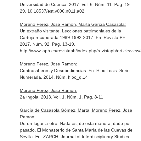
Universidad de Cuenca
. 2017. Vol. 6. Núm. 11. Pag. 19-
29. 10.18537/est.v006.n011.a02
Moreno Perez, Jose Ramon, Marta García Casasola:
Un extraño visitante. Lecciones patrimoniales de la
Cartuja recuperada 1989-1992-2017.
En: Revista PH
.
2017. Núm. 92. Pag. 13-19.
http://www.iaph.es/revistaph/index.php/revistaph/article/v
Moreno Perez, Jose Ramon:
Contrasaberes y Desobediencias.
En: Hipo Tesis: Serie
Numerada
. 2014. Núm. hipo_q,14
Moreno Perez, Jose Ramon:
2a+ngola. 2013. Vol. 1. Núm. 1. Pag. 8-11
García de Casasola Gómez, Marta, Moreno Perez, Jose
Ramon:
De-un-lugar-a-otro: Nada es, de esta manera, dado por
pasado. El Monasterio de Santa María de las Cuevas de
Sevilla.
En: ZARCH: Journal of Interdisciplinary Studies