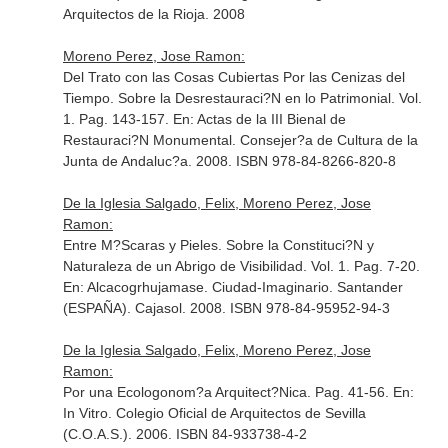
Arquitectos de la Rioja. 2008
Moreno Perez, Jose Ramon:
Del Trato con las Cosas Cubiertas Por las Cenizas del
Tiempo. Sobre la Desrestauraci?N en lo Patrimonial. Vol.
1. Pag. 143-157.
En: Actas de la III Bienal de
Restauraci?N Monumental
. Consejer?a de Cultura de la
Junta de Andaluc?a. 2008. ISBN 978-84-8266-820-8
De la Iglesia Salgado, Felix, Moreno Perez, Jose
Ramon:
Entre M?Scaras y Pieles. Sobre la Constituci?N y
Naturaleza de un Abrigo de Visibilidad. Vol. 1. Pag. 7-20.
En: Alcacogrhujamase. Ciudad-Imaginario
. Santander
(ESPAÑA). Cajasol. 2008. ISBN 978-84-95952-94-3
De la Iglesia Salgado, Felix, Moreno Perez, Jose
Ramon:
Por una Ecologonom?a Arquitect?Nica. Pag. 41-56.
En:
In Vitro
. Colegio Oficial de Arquitectos de Sevilla
(C.O.A.S.). 2006. ISBN 84-933738-4-2