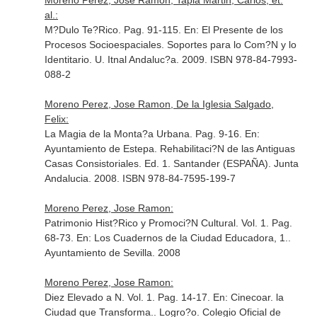
Moreno Perez, Jose Ramon, Tapia Martin, Carlos, et.
al.:
M?Dulo Te?Rico. Pag. 91-115.
En: El Presente de los
Procesos Socioespaciales. Soportes para lo Com?N y lo
Identitario
. U. Itnal Andaluc?a. 2009. ISBN 978-84-7993-
088-2
Moreno Perez, Jose Ramon, De la Iglesia Salgado,
Felix:
La Magia de la Monta?a Urbana. Pag. 9-16.
En:
Ayuntamiento de Estepa. Rehabilitaci?N de las Antiguas
Casas Consistoriales
. Ed. 1. Santander (ESPAÑA). Junta
Andalucia. 2008. ISBN 978-84-7595-199-7
Moreno Perez, Jose Ramon:
Patrimonio Hist?Rico y Promoci?N Cultural. Vol. 1. Pag.
68-73.
En: Los Cuadernos de la Ciudad Educadora, 1.
.
Ayuntamiento de Sevilla. 2008
Moreno Perez, Jose Ramon:
Diez Elevado a N. Vol. 1. Pag. 14-17.
En: Cinecoar. la
Ciudad que Transforma.
. Logro?o. Colegio Oficial de