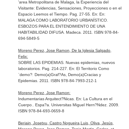
'area Metropolitana de Malaga, la Experiencia del
Visitante: Evidencias, Sensaciones, Proyecciones o en el
Espacio Leemos el Tiempo. Pag. 27-55.
En: En:
MALAGA COMO LABORATORIO URBANÍSTICO.
ESBOZOS PARA EL ENTENDIMIENTO DE UNA
HABITABILIDAD DIFUSA
. Madeca. 2011. ISBN 978-84-
694-5849-5
Moreno Perez, Jose Ramon, De la Iglesia Salgado,
Felix:
SOBRE LAS EPIDEMIAS. Nuevas epidemias, nuevos
laboratorios. Pag. 214-227.
En: El Territorio Como
`demo?: Demo(a)Graf?As, Demo(a)Cracias y
Epidemias
. 2011. ISBN 978-84-7993-212-1
Moreno Perez, Jose Ramon:
Indumentarias Arquitect?Nicas.
En: La Cultura en el
Cuerpo.
. Espa?a. Universitas Miguel Hern?Ndez. 2009.
ISBN 978-84-693-0659-8
Beriain, Josetxu, Castro Nogueira,Luis, Oliva, Jesús,