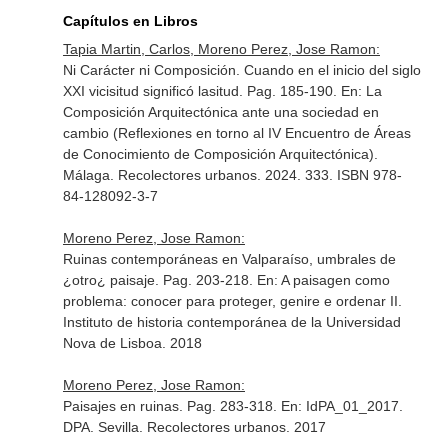
Capítulos en Libros
Tapia Martin, Carlos, Moreno Perez, Jose Ramon:
Ni Carácter ni Composición. Cuando en el inicio del siglo
XXI vicisitud significó lasitud. Pag. 185-190.
En: La
Composición Arquitectónica ante una sociedad en
cambio (Reflexiones en torno al IV Encuentro de Áreas
de Conocimiento de Composición Arquitectónica)
.
Málaga. Recolectores urbanos. 2024. 333. ISBN 978-
84-128092-3-7
Moreno Perez, Jose Ramon:
Ruinas contemporáneas en Valparaíso, umbrales de
¿otro¿ paisaje. Pag. 203-218.
En: A paisagen como
problema: conocer para proteger, genire e ordenar II
.
Instituto de historia contemporánea de la Universidad
Nova de Lisboa. 2018
Moreno Perez, Jose Ramon:
Paisajes en ruinas. Pag. 283-318.
En: IdPA_01_2017.
DPA
. Sevilla. Recolectores urbanos. 2017