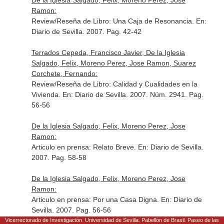
De la Iglesia Salgado, Felix, Moreno Perez, Jose
Ramon:
Review/Reseña de Libro: Una Caja de Resonancia.
En:
Diario de Sevilla
. 2007. Pag. 42-42
Terrados Cepeda, Francisco Javier, De la Iglesia
Salgado, Felix, Moreno Perez, Jose Ramon, Suarez
Corchete, Fernando:
Review/Reseña de Libro: Calidad y Cualidades en la
Vivienda.
En: Diario de Sevilla
. 2007. Núm. 2941. Pag.
56-56
De la Iglesia Salgado, Felix, Moreno Perez, Jose
Ramon:
Articulo en prensa: Relato Breve.
En: Diario de Sevilla
.
2007. Pag. 58-58
De la Iglesia Salgado, Felix, Moreno Perez, Jose
Ramon:
Articulo en prensa: Por una Casa Digna.
En: Diario de
Sevilla
. 2007. Pag. 56-56
Vicerrectorado de Investigación. Universidad de Sevilla. Pabellón de Brasil. Paseo de las