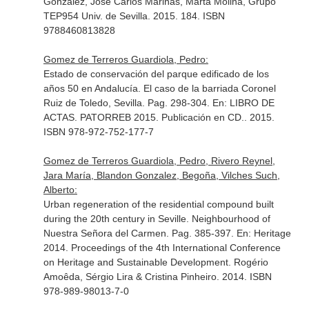
González, José Carlos Mariñas, Marta Molina, Grupo
TEP954 Univ. de Sevilla. 2015. 184. ISBN
9788460813828
Gomez de Terreros Guardiola, Pedro:
Estado de conservación del parque edificado de los
años 50 en Andalucía. El caso de la barriada Coronel
Ruiz de Toledo, Sevilla. Pag. 298-304.
En: LIBRO DE
ACTAS. PATORREB 2015. Publicación en CD.
. 2015.
ISBN 978-972-752-177-7
Gomez de Terreros Guardiola, Pedro, Rivero Reynel,
Jara María, Blandon Gonzalez, Begoña, Vilches Such,
Alberto:
Urban regeneration of the residential compound built
during the 20th century in Seville. Neighbourhood of
Nuestra Señora del Carmen. Pag. 385-397.
En: Heritage
2014. Proceedings of the 4th International Conference
on Heritage and Sustainable Development
. Rogério
Amoêda, Sérgio Lira & Cristina Pinheiro. 2014. ISBN
978-989-98013-7-0