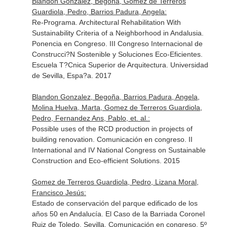
Blandon Gonzalez, Begoña, Gomez de Terreros
Guardiola, Pedro, Barrios Padura, Angela:
Re-Programa. Architectural Rehabilitation With
Sustainability Criteria of a Neighborhood in Andalusia.
Ponencia en Congreso. III Congreso Internacional de
Construcci?N Sostenible y Soluciones Eco-Eficientes.
Escuela T?Cnica Superior de Arquitectura. Universidad
de Sevilla, Espa?a. 2017
Blandon Gonzalez, Begoña, Barrios Padura, Angela,
Molina Huelva, Marta, Gomez de Terreros Guardiola,
Pedro, Fernandez Ans, Pablo, et. al.:
Possible uses of the RCD production in projects of
building renovation. Comunicación en congreso. II
International and IV National Congress on Sustainable
Construction and Eco-efficient Solutions. 2015
Gomez de Terreros Guardiola, Pedro, Lizana Moral,
Francisco Jesús:
Estado de conservación del parque edificado de los
años 50 en Andalucía. El Caso de la Barriada Coronel
Ruiz de Toledo, Sevilla. Comunicación en congreso. 5º