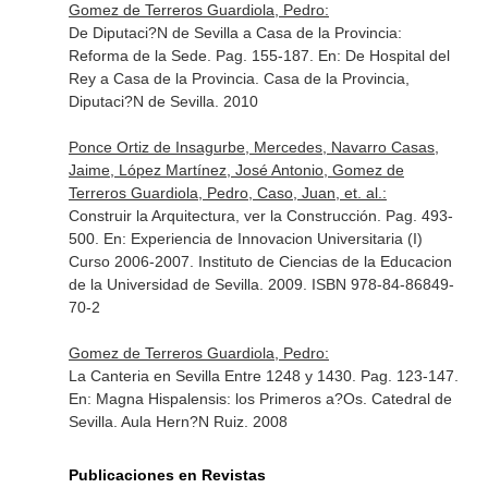
Gomez de Terreros Guardiola, Pedro:
De Diputaci?N de Sevilla a Casa de la Provincia:
Reforma de la Sede. Pag. 155-187.
En: De Hospital del
Rey a Casa de la Provincia
. Casa de la Provincia,
Diputaci?N de Sevilla. 2010
Ponce Ortiz de Insagurbe, Mercedes, Navarro Casas,
Jaime, López Martínez, José Antonio, Gomez de
Terreros Guardiola, Pedro, Caso, Juan, et. al.:
Construir la Arquitectura, ver la Construcción. Pag. 493-
500.
En: Experiencia de Innovacion Universitaria (I)
Curso 2006-2007
. Instituto de Ciencias de la Educacion
de la Universidad de Sevilla. 2009. ISBN 978-84-86849-
70-2
Gomez de Terreros Guardiola, Pedro:
La Canteria en Sevilla Entre 1248 y 1430. Pag. 123-147.
En: Magna Hispalensis: los Primeros a?Os
. Catedral de
Sevilla. Aula Hern?N Ruiz. 2008
Publicaciones en Revistas