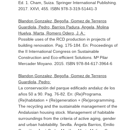
Ed. 1. Cham, Suiza. Springer International Publishing.
2017. XXVI, 455. ISBN 978-3-319-51441-3
Blandon Gonzalez, Begoña, Gomez de Terreros
Guardiola, Pedro, Barrios Padura, Angela, Molina
Huelva, Marta, Romero Odero, J. A.:
Possible uses of the RCD production in projects of
building renovation. Pag. 175-184.
En: Proceedings of
the II International Congress on Sustainable
Construction and Eco-efficient Solutions
. Mª Pilar
Mercader Moyano. 2015. ISBN 978-84-617-3964-6
Blandon Gonzalez, Begoña, Gomez de Terreros
Guardiola, Pedro:
La conservación del parque edificado andaluz de los
años 50 a 90. Pag. 76-82.
En: (Re)Programa.
(Re)habitation + (Re)generation + (Re)programming.
The recycling and the sustainable management of the
Andalusian housing stock. Management of habitable
surroundings from the criteria of active aging, gender
and urban habitability
. Sevilla. Ángela Barrios, Emilio