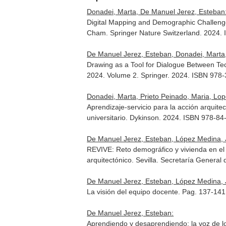
Donadei, Marta, De Manuel Jerez, Esteban
Digital Mapping and Demographic Challenge:
Cham. Springer Nature Switzerland. 2024.
De Manuel Jerez, Esteban, Donadei, Marta,
Drawing as a Tool for Dialogue Between Tech
2024. Volume 2
. Springer. 2024. ISBN 978
Donadei, Marta, Prieto Peinado, Maria, Lo
Aprendizaje-servicio para la acción arquit
universitario
. Dykinson. 2024. ISBN 978-84
De Manuel Jerez, Esteban, López Medina, 
REVIVE: Reto demográfico y vivienda en el
arquitectónico
. Sevilla. Secretaría Genera
De Manuel Jerez, Esteban, López Medina, J
La visión del equipo docente. Pag. 137-14
De Manuel Jerez, Esteban:
Aprendiendo y desaprendiendo: la voz de l