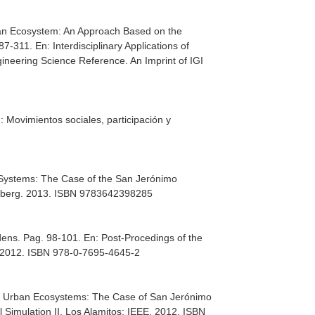
ban Ecosystem: An Approach Based on the
287-311.
En: Interdisciplinary Applications of
gineering Science Reference. An Imprint of IGI
: Movimientos sociales, participación y
l Systems: The Case of the San Jerónimo
delberg. 2013. ISBN 9783642398285
dens. Pag. 98-101.
En: Post-Procedings of the
. 2012. ISBN 978-0-7695-4645-2
 of Urban Ecosystems: The Case of San Jerónimo
 Simulation II
. Los Alamitos: IEEE. 2012. ISBN