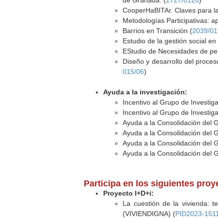
de Granada. (
2727/0120
)
CooperHaBITAr. Claves para la
Metodologías Participativas: a
Barrios en Transición (
2039/0
Estudio de la gestión social e
EStudio de Necesidades de pers
Diseño y desarrollo del proces
015/06
)
Ayuda a la investigación:
Incentivo al Grupo de Investi
Incentivo al Grupo de Investi
Ayuda a la Consolidación del 
Ayuda a la Consolidación del 
Ayuda a la Consolidación del 
Ayuda a la Consolidación del 
Participa en los siguientes pro
Proyecto I+D+i:
La cuestión de la vivienda: t
(VIVIENDIGNA) (
PID2023-151