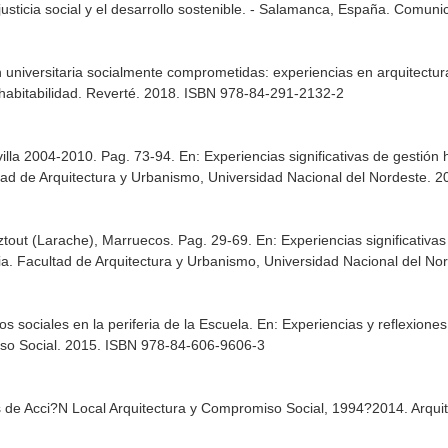
usticia social y el desarrollo sostenible
. - Salamanca, España. Comunic
ón universitaria socialmente comprometidas: experiencias en arquitectu
habitabilidad
. Reverté. 2018. ISBN 978-84-291-2132-2
villa 2004-2010. Pag. 73-94.
En: Experiencias significativas de gestión
ltad de Arquitectura y Urbanismo, Universidad Nacional del Nordeste.
ztout (Larache), Marruecos. Pag. 29-69.
En: Experiencias significativa
cia. Facultad de Arquitectura y Urbanismo, Universidad Nacional del N
s sociales en la periferia de la Escuela.
En: Experiencias y reflexione
iso Social. 2015. ISBN 978-84-606-9606-3
s de Acci?N Local Arquitectura y Compromiso Social, 1994?2014
. Arqu