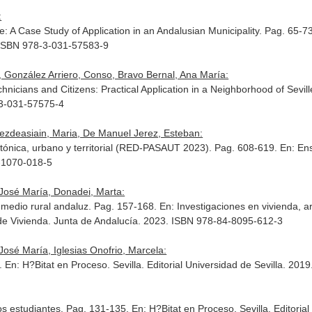
:
 A Case Study of Application in an Andalusian Municipality. Pag. 65-7
 ISBN 978-3-031-57583-9
 González Arriero, Conso, Bravo Bernal, Ana María:
nicians and Citizens: Practical Application in a Neighborhood of Sevil
-3-031-57575-4
pezdeasiain, Maria, De Manuel Jerez, Esteban:
ectónica, urbano y territorial (RED-PASAUT 2023). Pag. 608-619.
En: En
-1070-018-5
José María, Donadei, Marta:
 medio rural andaluz. Pag. 157-168.
En: Investigaciones en vivienda, ar
l de Vivienda. Junta de Andalucía. 2023. ISBN 978-84-8095-612-3
osé María, Iglesias Onofrio, Marcela:
1.
En: H?Bitat en Proceso
. Sevilla. Editorial Universidad de Sevilla. 2
os estudiantes. Pag. 131-135.
En: H?Bitat en Proceso
. Sevilla. Editori