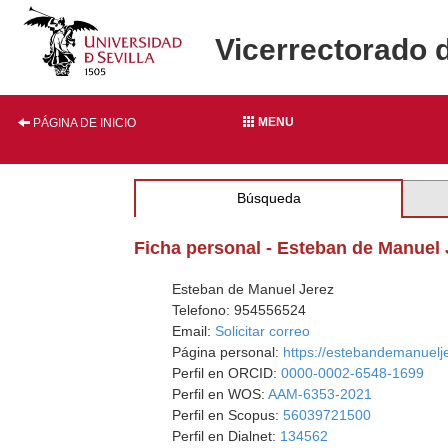
Vicerrectorado 
MENU
PÁGINA DE INICIO
Búsqueda
Ficha personal - Esteban de Manuel 
Esteban de Manuel Jerez
Telefono: 954556524
Email:
Solicitar correo
Página personal:
https://estebandemanuelj
Perfil en ORCID:
0000-0002-6548-1699
Perfil en WOS:
AAM-6353-2021
Perfil en Scopus:
56039721500
Perfil en Dialnet:
134562