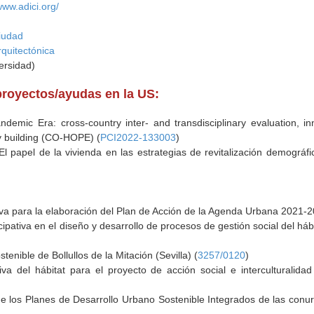
www.adici.org/
Ciudad
rquitectónica
versidad)
proyectos/ayudas en la US:
ndemic Era: cross-country inter- and transdisciplinary evaluation, 
 building (CO-HOPE) (
PCI2022-133003
)
El papel de la vivienda en las estrategias de revitalización demográf
tiva para la elaboración del Plan de Acción de la Agenda Urbana 2021-20
icipativa en el diseño y desarrollo de procesos de gestión social del háb
tenible de Bollullos de la Mitación (Sevilla) (
3257/0120
)
iva del hábitat para el proyecto de acción social e interculturalidad
de los Planes de Desarrollo Urbano Sostenible Integrados de las con