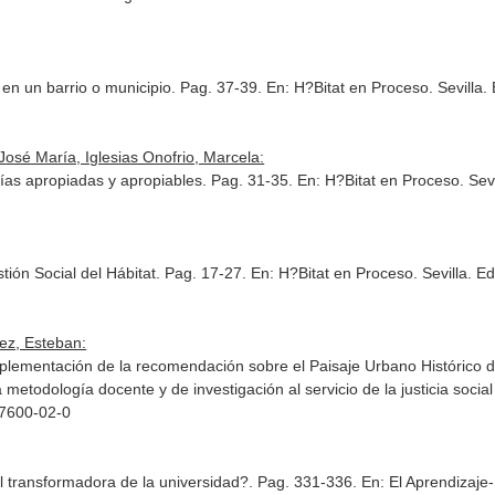
 en un barrio o municipio. Pag. 37-39.
En: H?Bitat en Proceso
. Sevilla
osé María, Iglesias Onofrio, Marcela:
ías apropiadas y apropiables. Pag. 31-35.
En: H?Bitat en Proceso
. Sev
tión Social del Hábitat. Pag. 17-27.
En: H?Bitat en Proceso
. Sevilla. E
ez, Esteban:
mplementación de la recomendación sobre el Paisaje Urbano Histórico de
metodología docente y de investigación al servicio de la justicia social 
17600-02-0
ial transformadora de la universidad?. Pag. 331-336.
En: El Aprendizaje