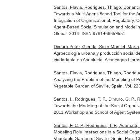
Santos, Flávia, Rodrigues, Thiago, Donancio,
Towards a Multi-Agent-Based Tool for the 
Integration of Organizational, Regulatory,
Agent-Based Social Simulation and Modeli
Global. 2014. ISBN 9781466659551
Dimuro Peter, Glenda, Soler Montiel, Marta
Agroecología urbana y producción social de
ciudadanía en Andalucía
. Aconcagua Libro
Santos, Flavia, Rodrigues, Thiago, Rodrigue
Analyzing the Problem of the Modeling of P
Vegetable Garden of Seville, Spain. Vol. 22
Santos, I., Rodrigues, T. F., Dimuro, G. P.
Towards the Modeling of the Social Organi
2011 Workshop and School of Agent System
Santos, F. C. P., Rodrigues, T. F., Adamatti,
Modeling Role Interactions in a Social Or
Vegetable Garden of Seville, Spain. Pag. 