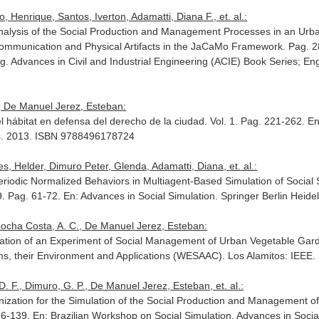
 Henrique, Santos, Iverton, Adamatti, Diana F., et. al.:
Analysis of the Social Production and Management Processes in an Ur
 Communication and Physical Artifacts in the JaCaMo Framework. Pag. 
ng
. Advances in Civil and Industrial Engineering (ACIE) Book Series; En
, De Manuel Jerez, Esteban:
l hábitat en defensa del derecho de la ciudad. Vol. 1. Pag. 221-262.
En
s. 2013. ISBN 9788496178724
s, Helder, Dimuro Peter, Glenda, Adamatti, Diana, et. al.:
eriodic Normalized Behaviors in Multiagent-Based Simulation of Socia
9. Pag. 61-72.
En: Advances in Social Simulation
. Springer Berlin Hei
, Rocha Costa, A. C., De Manuel Jerez, Esteban:
zation of an Experiment of Social Management of Urban Vegetable Gar
s, their Environment and Applications (WESAAC)
. Los Alamitos: IEEE
 D. F., Dimuro, G. P., De Manuel Jerez, Esteban, et. al.:
ganization for the Simulation of the Social Production and Management
136-139.
En: Brazilian Workshop on Social Simulation, Advances in Social