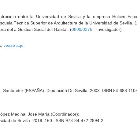
trocinio entre la Universidad de Sevilla y la empresa Holcim Esp
scuela Técnica Superior de Arquitectura de la Universidad de Sevilla. (
ora del a Gestión Social del Hábitat. (
0809/0375
- Investigador)
s,
véase aqui
1. Santander (ESPAÑA). Diputación De Sevilla. 2003. ISBN 84-688-110
López Medina, José María (Coordinador):
ersidad de Sevilla. 2019. 160. ISBN 978-84-472-2894-2