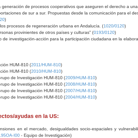
 generación de procesos cooperativos que aseguren el derecho a una 
portaciones de sur a sur. Propuestas desde la comunicación para el des
120
)
n los procesos de regeneración urbana en Andalucía. (
1020/0120
)
onas provinientes de otros países y culturas" (
0193/0120
)
o de investigación-acción para la participación ciudadana en la elabor
gación HUM-810 (
2011/HUM-810
)
gación HUM-810 (
2010/HUM-810
)
Grupo de Investigación HUM-810 (
2009/HUM-810
)
Grupo de Investigación HUM-810 (
2008/HUM-810
)
Grupo de Investigación HUM-810 (
2007/HUM-810
)
Grupo de Investigación HUM-810 (
2004/HUM-810
)
yectos/ayudas en la US:
ensiones en el mercado, desigualdades socio-espaciales y vulnerabi
195OA-I00
- Equipo de Investigación)