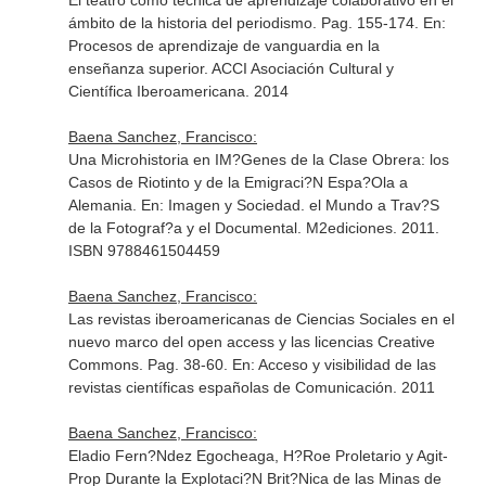
El teatro como técnica de aprendizaje colaborativo en el
ámbito de la historia del periodismo. Pag. 155-174.
En:
Procesos de aprendizaje de vanguardia en la
enseñanza superior
. ACCI Asociación Cultural y
Científica Iberoamericana. 2014
Baena Sanchez, Francisco:
Una Microhistoria en IM?Genes de la Clase Obrera: los
Casos de Riotinto y de la Emigraci?N Espa?Ola a
Alemania.
En: Imagen y Sociedad. el Mundo a Trav?S
de la Fotograf?a y el Documental
. M2ediciones. 2011.
ISBN 9788461504459
Baena Sanchez, Francisco:
Las revistas iberoamericanas de Ciencias Sociales en el
nuevo marco del open access y las licencias Creative
Commons. Pag. 38-60.
En: Acceso y visibilidad de las
revistas científicas españolas de Comunicación
. 2011
Baena Sanchez, Francisco:
Eladio Fern?Ndez Egocheaga, H?Roe Proletario y Agit-
Prop Durante la Explotaci?N Brit?Nica de las Minas de