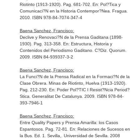
Riotinto (1913-1920). Pag. 681-702.
En: Pol?Tica y
Comunicaci?N en la Historia Contempor?Nea
. Fragua.
2010. ISBN 978-84-7074-347-4
Baena Sanchez, Francisco:
Declive y Renovaci?N de la Prensa Gaditana (1898-
1930). Pag. 313-358.
En: Estructura, Historia y
Contenidos del Periodismo Gaditano
. C?Diz. Quorum.
2009. ISBN 84-939337-3-2
Baena Sanchez, Francisco:
La Funci?N de la Prensa Radical en la Formaci?N de la
Clase Obrera. Minas de Riotinto, Huelva (1913-1920).
Pag. 212-230.
En: Poder Pol?TIC I Resist?Ncia Period?
Stica
. Generalitat De Catalunya. 2009. ISBN 978-84-
393-7946-1
Baena Sanchez, Francisco:
Entre Quality Papers y Prensa Amarilla: los Casos
Espantosos. Pag. 72-81.
En: Relaciones de Sucesos en
la Bus
. Ed. 1. Sevilla,. Universidad de Sevilla. 2008