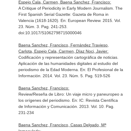
Espejo Cala, Carmen, Baena Sanchez, Francisco:
A Critique of Periodicity in Early Modern Journalism. The
First Spanish Serial Gazette: Gazeta de Roma in
Valencia (1618-1620).
En: European Review
. 2015. Vol.
23. Núm. 3. Pag. 241-253.
doi:10.1017/S1062798715000046
Baena Sanchez, Francisco, Fernández Travieso,
Carlota, Espejo Cala, Carmen, Díaz Noci, Javier:
Codificación y representación cartográfica de noticias.
Aplicación de las humanidades digitales al estudio del
periodismo de la Edad Moderna.
En: El Profesional de la
Información
. 2014. Vol. 23. Núm. 5. Pag. 519-526
Baena Sanchez, Francisco:
Review/Reseña de Libro: Un viaje micro y paneuropeo a
los orígenes del periodismo.
En: IC: Revista Científica
de Información y Comunicación
. 2013. Vol. 10. Pag.
231-234
Baena Sanchez, Francisco, Casas Delgado, Mª