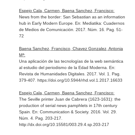
Espejo Cala, Carmen, Baena Sanchez, Francisco:
News from the border: San Sebastian as an information
hub in Early Modern Europe.
En: Mediatika: Cuadernos
de Medios de Comunicación
. 2017. Núm. 16. Pag. 51-
72
Baena Sanchez, Francisco, Chavez Gonzalez, Antonia
Mª:
Una aplicación de las tecnologías de la web semántica
al estudio del periodismo de la Edad Moderna.
En:
Revista de Humanidades Digitales
. 2017. Vol. 1. Pag.
379-407. https://doi.org/10.5944/rhd.vol.1.2017.16633
Espejo Cala, Carmen, Baena Sanchez, Francisco:
The Seville printer Juan de Cabrera (1623-1631): the
production of serial news pamphlets in 17th century
Spain.
En: Communication & Society
. 2016. Vol. 29.
Núm. 4. Pag. 203-217.
http://dx.doi.org/10.15581/003.29.4.sp.203-217