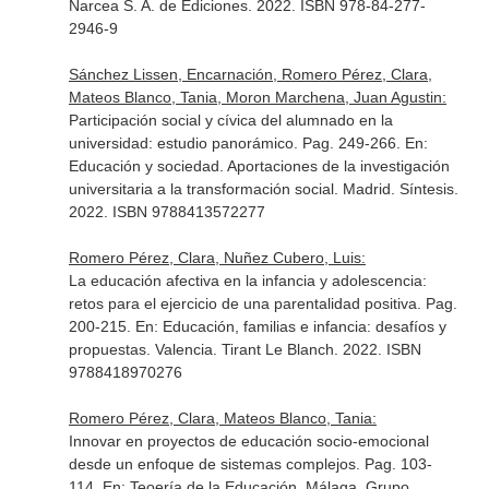
Narcea S. A. de Ediciones. 2022. ISBN 978-84-277-
2946-9
Sánchez Lissen, Encarnación, Romero Pérez, Clara,
Mateos Blanco, Tania, Moron Marchena, Juan Agustin:
Participación social y cívica del alumnado en la
universidad: estudio panorámico. Pag. 249-266.
En:
Educación y sociedad. Aportaciones de la investigación
universitaria a la transformación social
. Madrid. Síntesis.
2022. ISBN 9788413572277
Romero Pérez, Clara, Nuñez Cubero, Luis:
La educación afectiva en la infancia y adolescencia:
retos para el ejercicio de una parentalidad positiva. Pag.
200-215.
En: Educación, familias e infancia: desafíos y
propuestas
. Valencia. Tirant Le Blanch. 2022. ISBN
9788418970276
Romero Pérez, Clara, Mateos Blanco, Tania:
Innovar en proyectos de educación socio-emocional
desde un enfoque de sistemas complejos. Pag. 103-
114.
En: Teoería de la Educación
. Málaga. Grupo