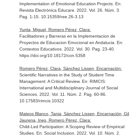
Implementation of Emotional Education Projects.
En:
Revista Electrónica Educare
. 2022. Vol. 26. Núm. 3.
Pag. 1-15. 10.15359/ree.26-3.13
Yunta, Miguel, Romero Pérez, Clara:
Facilitadores y Barreras en la Implementacion de
Proyectos de Educacion Emocional en Andalucia.
En:
Contextos Educativos
. 2022. Vol. 30. Pag. 23-40.
https://doi.org/10.18172/con.5358
Romero Pérez, Clara, Sánchez Lissen, Encarnación:
Scientific Narratives in the Study of Student Time
Management: A Critical Review.
En: RIMCIS:
International and Multidisciplinary Journal of Social
Sciences
. 2022. Vol. 11. Núm. 2. Pag. 60-86.
10.17583/rimcis.10322
Mateos Blanco, Tania, Sánchez Lissen, Encarnación, Gil
Jaurena, Ines, Romero Pérez, Clara:
Child-Led Participation: A Scoping Review of Empirical
Studies.
En: Social Inclusion
. 2022. Vol. 10. Núm. 2.