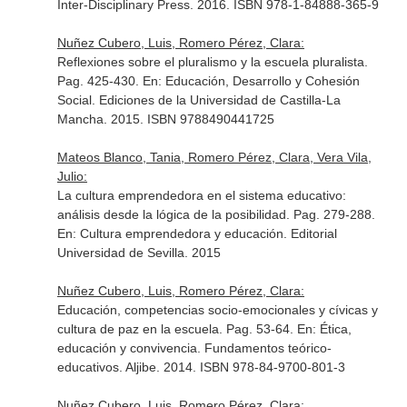
Inter-Disciplinary Press. 2016. ISBN 978-1-84888-365-9
Nuñez Cubero, Luis, Romero Pérez, Clara:
Reflexiones sobre el pluralismo y la escuela pluralista.
Pag. 425-430.
En: Educación, Desarrollo y Cohesión
Social
. Ediciones de la Universidad de Castilla-La
Mancha. 2015. ISBN 9788490441725
Mateos Blanco, Tania, Romero Pérez, Clara, Vera Vila,
Julio:
La cultura emprendedora en el sistema educativo:
análisis desde la lógica de la posibilidad. Pag. 279-288.
En: Cultura emprendedora y educación
. Editorial
Universidad de Sevilla. 2015
Nuñez Cubero, Luis, Romero Pérez, Clara:
Educación, competencias socio-emocionales y cívicas y
cultura de paz en la escuela. Pag. 53-64.
En: Ética,
educación y convivencia. Fundamentos teórico-
educativos
. Aljibe. 2014. ISBN 978-84-9700-801-3
Nuñez Cubero, Luis, Romero Pérez, Clara: