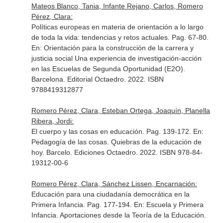
Mateos Blanco, Tania, Infante Rejano, Carlos, Romero
Pérez, Clara:
Políticas europeas en materia de orientación a lo largo
de toda la vida: tendencias y retos actuales. Pag. 67-80.
En: Orientación para la construcción de la carrera y
justicia social Una experiencia de investigación-acción
en las Escuelas de Segunda Oportunidad (E2O)
.
Barcelona. Editorial Octaedro. 2022. ISBN
9788419312877
Romero Pérez, Clara, Esteban Ortega, Joaquín, Planella
Ribera, Jordi:
El cuerpo y las cosas en educación. Pag. 139-172.
En:
Pedagogía de las cosas. Quiebras de la educación de
hoy
. Barcelo. Ediciones Octaedro. 2022. ISBN 978-84-
19312-00-6
Romero Pérez, Clara, Sánchez Lissen, Encarnación:
Educación para una ciudadanía democrática en la
Primera Infancia. Pag. 177-194.
En: Escuela y Primera
Infancia. Aportaciones desde la Teoría de la Educación
.