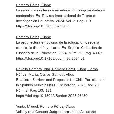
Romero Pérez, Clara:
La investigación teórica en educación: singularidades y
tendencias.
En: Revista Internacional de Teoría e
Investigación Educativa
. 2024. Vol. 2. Pag. 1-9.
https://doi.org/10.5209/ritie.95053
Romero Pérez, Clara:
La arquitectura emocional de la educación desde la
ciencia, la filosofía y el arte.
En: Sophia: Colección de
Filosofía de la Educación
. 2024. Núm. 36. Pag. 43-67.
https://doi.org/10.17163/soph.n36.2024.01
Novella Cámara, Ana, Romero Pérez, Clara, Barba
Núñez, María, Quirós Guindal, Alba:
Enablers, Barriers and Proposals for Child Participation
in Spanish Municipalities.
En: Bordón
. 2023. Vol. 75.
Núm. 2. Pag. 105-121.
https://doi.org/10.13042/Bordon.2023.96430
Yunta, Miguel, Romero Pérez, Clara:
Validity of a Content-Judged Instrument About the