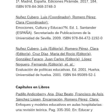
1ª. Madrid, España. Ediciones Pirámide. 2017. 184.
ISBN 978-84-368-3748-3
Nuñez Cubero, Luis (Coordinador), Romero Pérez,
Clara (Coordinador):
Emociones, Cultura y Educaci?N. Ed. 1. Santander
(ESPAÑA). Secretariado de Publicaciones de la
Universidad de Sevilla. 2009. ISBN 978-84-472-1192-0
Nuñez Cubero, Luis (Editor/a), Romero Pérez, Clara
(Editor/a), Cruz Díaz, Maria del Rocio (Editor/a),
González Faraco, Juan Carlos (Editor/a), López
Noguero, Fernando (Editor/a), et. al.:
Evaluación de políticas educativas. Ed. 2001. Huelva.
Universidad de huelva. 2001. ISBN 84-95089-52-1
Capítulos en Libros
Padillo Andicoberry, Ana, Díaz Beato, Francisco de Asís,
Sánchez Lissen, Encarnación, Romero Pérez, Clara:
Enfoques y modelos educativos en aulas hospitalarias:
una revisión teórica. Pag. 335-350.
En: Educar y