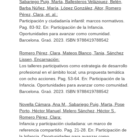
Sabariego Puig, Marta, Ballesteros Velázquez, Belén,
Barba Núñez, María, López González, Aitor, Romero
Pérez, Clara, et. al.:
Participación y ciudadanía infantil: marcos normativos.
Pag. 83-92.
En: Participación de la Infancia.
Oportunidades para avanzar como comunidad
.
Barcelona. Graó. 2023. ISBN 9788419788542
Romero Pérez, Clara, Mateos Blanco, Tania, Sánchez
Lissen, Encarnación:
Los talleres participativos como estrategia de desarrollo
profesional en el ámbito local; una propuesta temática
con ocho acciones. Pag. 53-64.
En: Participación de la
Infancia. Oportunidades para avanzar como comunidad
.
Barcelona. Graó. 2023. ISBN 9788419788542
Novella Cámara, Ana M., Sabariego Puig, Marta, Pose
Porto, Héctor Manuel, Melero Sánchez, Héctor S.,
Romero Pérez, Clara:
Infancia y participación ciudadana: un marco de
referencia compartido. Pag. 21-28.
En: Participación de
la Infancia. Oportunidades para avanzar como