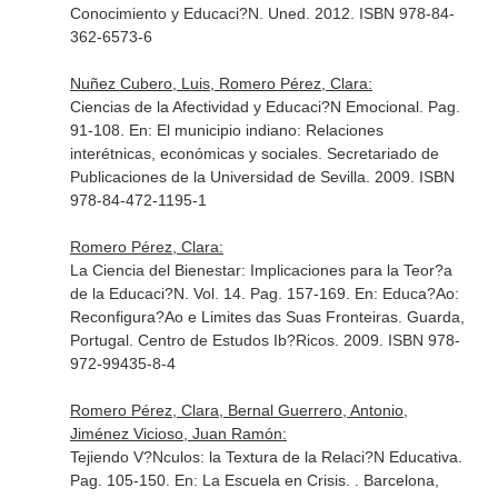
Conocimiento y Educaci?N
. Uned. 2012. ISBN 978-84-
362-6573-6
Nuñez Cubero, Luis, Romero Pérez, Clara:
Ciencias de la Afectividad y Educaci?N Emocional. Pag.
91-108.
En: El municipio indiano: Relaciones
interétnicas, económicas y sociales
. Secretariado de
Publicaciones de la Universidad de Sevilla. 2009. ISBN
978-84-472-1195-1
Romero Pérez, Clara:
La Ciencia del Bienestar: Implicaciones para la Teor?a
de la Educaci?N. Vol. 14. Pag. 157-169.
En: Educa?Ao:
Reconfigura?Ao e Limites das Suas Fronteiras
. Guarda,
Portugal. Centro de Estudos Ib?Ricos. 2009. ISBN 978-
972-99435-8-4
Romero Pérez, Clara, Bernal Guerrero, Antonio,
Jiménez Vicioso, Juan Ramón:
Tejiendo V?Nculos: la Textura de la Relaci?N Educativa.
Pag. 105-150.
En: La Escuela en Crisis
. . Barcelona,