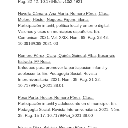
Pag. 32-42. 10.17645/si.v10i2.4921
Novella Cámara, Ana María, Romero Pérez, Clara,
Melero, Héctor, Noguera Pigem, Elena:
Participación infantil, política local y entorno digital:
Visiones y usos en municipios españoles.
En:
Comunicar
. 2021. Vol. XXIX. Núm. 69. Pag. 33-43.
10.3916/C69-2021-03
Romero Pérez, Clara, Quirós Guindal, Alba, Buxarrais
Estrada, Mª Rosa:
Enfoques para promover la participación infantil y
adolescente.
En: Pedagogía Social. Revista
Interuniversitaria
. 2021. Núm. 38. Pag. 21-32.
10.7179/Psri_2021.38.01
Pose Porto, Hector, Romero Pérez, Clara:
Participación infantil y adolescente en el municipio.
En:
Pedagogía Social. Revista Interuniversitaria
. 2021. Núm.
38. Pag. 15-17. 10.7179/Psri_2021.38.00
Iglesias Díaz, Patricia, Romero Pérez, Clara: