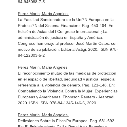
84-945088-7-5
Perez Marin, Maria Angeles:
La Facultad Sancionadora de la Uni?N Europea en la
Protecci?N del Sistema Financiero. Pag. 453-464.
En:
Edición de Actas del I Congreso Internacional ¿La
administración de justicia en España y América.
Congreso homenaje al profesor José Martín Ostos, con
motivo de su jubilación
. Editorial Astigi. 2020. ISBN 978-
84-122303-5-2
Perez Marin, Maria Angeles:
El reconocimiento mutuo de las medidas de protección
en el espacio de libertad, seguridad y justicia: especial
referencia a la violencia de género. Pag. 121-148.
En:
Combatiendo la Violencia Contra la Mujer: Experiencias
Europeas y Americanas
. Thomson Reuters - Aranzadi.
2020. ISBN ISBN 978-84-1345-146-6, 2020
Perez Marin, Maria Angeles:
Reflexiones Sobre la Fiscal?a Europea. Pag. 681-692.
En: El Enjuiciamiento Civil y Penal Hoy
. Barcelona.