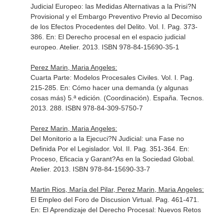
Judicial Europeo: las Medidas Alternativas a la Prisi?N
Provisional y el Embargo Preventivo Previo al Decomiso
de los Efectos Procedentes del Delito. Vol. I. Pag. 373-
386.
En: El Derecho procesal en el espacio judicial
europeo
. Atelier. 2013. ISBN 978-84-15690-35-1
Perez Marin, Maria Angeles:
Cuarta Parte: Modelos Procesales Civiles. Vol. I. Pag.
215-285.
En: Cómo hacer una demanda (y algunas
cosas más) 5.ª edición. (Coordinación)
. España. Tecnos.
2013. 288. ISBN 978-84-309-5750-7
Perez Marin, Maria Angeles:
Del Monitorio a la Ejecuci?N Judicial: una Fase no
Definida Por el Legislador. Vol. II. Pag. 351-364.
En:
Proceso, Eficacia y Garant?As en la Sociedad Global
.
Atelier. 2013. ISBN 978-84-15690-33-7
Martin Rios, María del Pilar, Perez Marin, Maria Angeles:
El Empleo del Foro de Discusion Virtual. Pag. 461-471.
En: El Aprendizaje del Derecho Procesal: Nuevos Retos