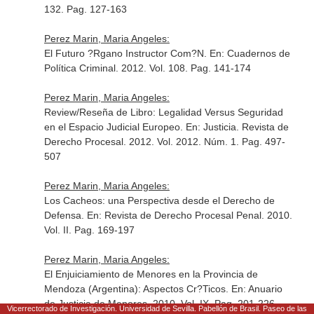
132. Pag. 127-163
Perez Marin, Maria Angeles:
El Futuro ?Rgano Instructor Com?N.
En: Cuadernos de
Política Criminal
. 2012. Vol. 108. Pag. 141-174
Perez Marin, Maria Angeles:
Review/Reseña de Libro: Legalidad Versus Seguridad
en el Espacio Judicial Europeo.
En: Justicia. Revista de
Derecho Procesal
. 2012. Vol. 2012. Núm. 1. Pag. 497-
507
Perez Marin, Maria Angeles:
Los Cacheos: una Perspectiva desde el Derecho de
Defensa.
En: Revista de Derecho Procesal Penal
. 2010.
Vol. II. Pag. 169-197
Perez Marin, Maria Angeles:
El Enjuiciamiento de Menores en la Provincia de
Mendoza (Argentina): Aspectos Cr?Ticos.
En: Anuario
de Justicia de Menores
. 2010. Vol. IX. Pag. 201-226
Vicerrectorado de Investigación. Universidad de Sevilla. Pabellón de Brasil. Paseo de las