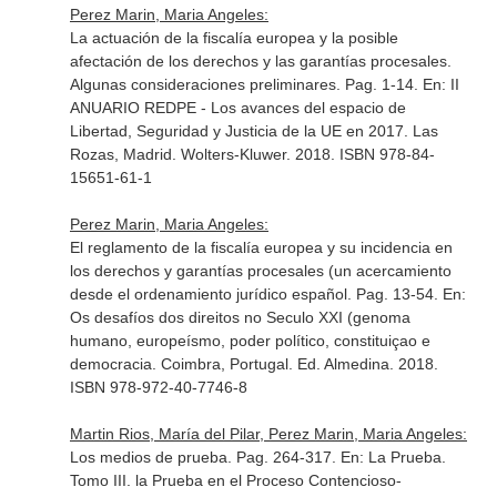
Perez Marin, Maria Angeles:
La actuación de la fiscalía europea y la posible
afectación de los derechos y las garantías procesales.
Algunas consideraciones preliminares. Pag. 1-14.
En: II
ANUARIO REDPE - Los avances del espacio de
Libertad, Seguridad y Justicia de la UE en 2017
. Las
Rozas, Madrid. Wolters-Kluwer. 2018. ISBN 978-84-
15651-61-1
Perez Marin, Maria Angeles:
El reglamento de la fiscalía europea y su incidencia en
los derechos y garantías procesales (un acercamiento
desde el ordenamiento jurídico español. Pag. 13-54.
En:
Os desafíos dos direitos no Seculo XXI (genoma
humano, europeísmo, poder político, constituiçao e
democracia
. Coimbra, Portugal. Ed. Almedina. 2018.
ISBN 978-972-40-7746-8
Martin Rios, María del Pilar, Perez Marin, Maria Angeles:
Los medios de prueba. Pag. 264-317.
En: La Prueba.
Tomo III. la Prueba en el Proceso Contencioso-