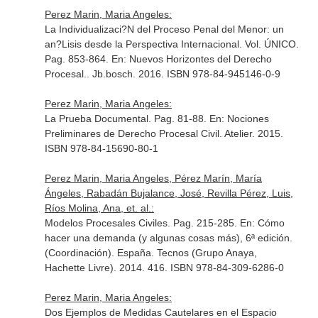
Perez Marin, Maria Angeles:
La Individualizaci?N del Proceso Penal del Menor: un
an?Lisis desde la Perspectiva Internacional. Vol. ÚNICO.
Pag. 853-864.
En: Nuevos Horizontes del Derecho
Procesal.
. Jb.bosch. 2016. ISBN 978-84-945146-0-9
Perez Marin, Maria Angeles:
La Prueba Documental. Pag. 81-88.
En: Nociones
Preliminares de Derecho Procesal Civil
. Atelier. 2015.
ISBN 978-84-15690-80-1
Perez Marin, Maria Angeles, Pérez Marín, María
Ángeles, Rabadán Bujalance, José, Revilla Pérez, Luis,
Ríos Molina, Ana, et. al.:
Modelos Procesales Civiles. Pag. 215-285.
En: Cómo
hacer una demanda (y algunas cosas más), 6ª edición.
(Coordinación)
. España. Tecnos (Grupo Anaya,
Hachette Livre). 2014. 416. ISBN 978-84-309-6286-0
Perez Marin, Maria Angeles:
Dos Ejemplos de Medidas Cautelares en el Espacio