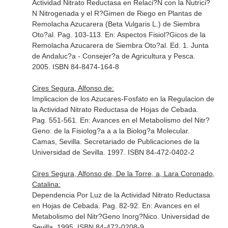
Actividad Nitrato Reductasa en Relaci?N con la Nutrici?
N Nitrogenada y el R?Gimen de Riego en Plantas de
Remolacha Azucarera (Beta Vulgaris L.) de Siembra
Oto?al. Pag. 103-113.
En: Aspectos Fisiol?Gicos de la
Remolacha Azucarera de Siembra Oto?al
. Ed. 1. Junta
de Andaluc?a - Consejer?a de Agricultura y Pesca.
2005. ISBN 84-8474-164-8
Cires Segura, Alfonso de:
Implicacion de los Azucares-Fosfato en la Regulacion de
la Actividad Nitrato Reductasa de Hojas de Cebada.
Pag. 551-561.
En: Avances en el Metabolismo del Nitr?
Geno: de la Fisiolog?a a a la Biolog?a Molecular
.
Camas, Sevilla. Secretariado de Publicaciones de la
Universidad de Sevilla. 1997. ISBN 84-472-0402-2
Cires Segura, Alfonso de, De la Torre, a, Lara Coronado,
Catalina:
Dependencia Por Luz de la Actividad Nitrato Reductasa
en Hojas de Cebada. Pag. 82-92.
En: Avances en el
Metabolismo del Nitr?Geno Inorg?Nico
. Universidad de
Sevilla. 1995. ISBN 84-472-0208-9