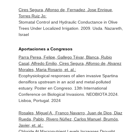
Cires Segura, Alfonso de, Fernadez, Jose Enrique,
Torres Ruiz,Jo:
Stomatal Control and Hydraulic Conductance in Olive
Trees Under Localized Irrigation. 2009. Usda. Nazareth,
Israel
Aportaciones a Congresos
Parra Perea, Felipe, Gallego Tévar, Blanca, Rubio
Casal, Alfredo Emilio, Cires Segura, Alfonso de, Alvarez
Morales, Maria Rosario, et. al.:
Ecophysiological responses of alien invasive Spartina
densiflora upstream in an acid and metal-polluted
estuary. Poster en Congreso. 13th International
Conference on Biological Invasions. NEOBIOTA 2024.
Lisboa, Portugal. 2024
Rosales, Miguel A., Franco Navarro, Juan de Dios, Diaz
Rueda, Pablo, Rivero Núñez, Carlos Manuel, Brumós,
Javier, et. al.:
Chloride At Macronutrient Levels Increases Drought