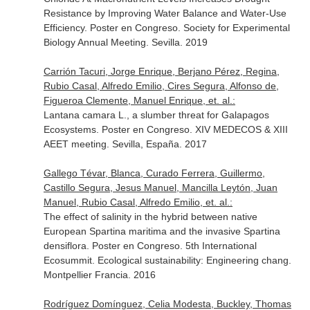
Resistance by Improving Water Balance and Water-Use
Efficiency. Poster en Congreso. Society for Experimental
Biology Annual Meeting. Sevilla. 2019
Carrión Tacuri, Jorge Enrique, Berjano Pérez, Regina,
Rubio Casal, Alfredo Emilio, Cires Segura, Alfonso de,
Figueroa Clemente, Manuel Enrique, et. al.:
Lantana camara L., a slumber threat for Galapagos
Ecosystems. Poster en Congreso. XIV MEDECOS & XIII
AEET meeting. Sevilla, España. 2017
Gallego Tévar, Blanca, Curado Ferrera, Guillermo,
Castillo Segura, Jesus Manuel, Mancilla Leytón, Juan
Manuel, Rubio Casal, Alfredo Emilio, et. al.:
The effect of salinity in the hybrid between native
European Spartina maritima and the invasive Spartina
densiflora. Poster en Congreso. 5th International
Ecosummit. Ecological sustainability: Engineering chang.
Montpellier Francia. 2016
Rodríguez Domínguez, Celia Modesta, Buckley, Thomas