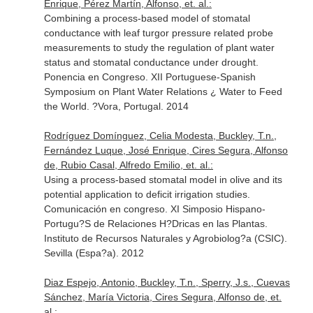
Enrique, Pérez Martín, Alfonso, et. al.:
Combining a process-based model of stomatal
conductance with leaf turgor pressure related probe
measurements to study the regulation of plant water
status and stomatal conductance under drought.
Ponencia en Congreso. XII Portuguese-Spanish
Symposium on Plant Water Relations ¿ Water to Feed
the World. ?Vora, Portugal. 2014
Rodríguez Domínguez, Celia Modesta, Buckley, T.n.,
Fernández Luque, José Enrique, Cires Segura, Alfonso
de, Rubio Casal, Alfredo Emilio, et. al.:
Using a process-based stomatal model in olive and its
potential application to deficit irrigation studies.
Comunicación en congreso. XI Simposio Hispano-
Portugu?S de Relaciones H?Dricas en las Plantas.
Instituto de Recursos Naturales y Agrobiolog?a (CSIC).
Sevilla (Espa?a). 2012
Diaz Espejo, Antonio, Buckley, T.n., Sperry, J.s., Cuevas
Sánchez, María Victoria, Cires Segura, Alfonso de, et.
al.: