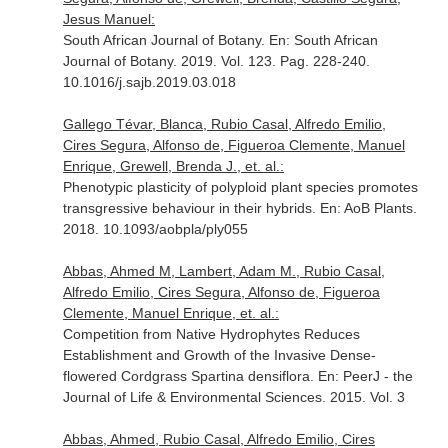
Jesus Manuel:
South African Journal of Botany.
En: South African
Journal of Botany
. 2019. Vol. 123. Pag. 228-240.
10.1016/j.sajb.2019.03.018
Gallego Tévar, Blanca, Rubio Casal, Alfredo Emilio,
Cires Segura, Alfonso de, Figueroa Clemente, Manuel
Enrique, Grewell, Brenda J., et. al.:
Phenotypic plasticity of polyploid plant species promotes
transgressive behaviour in their hybrids.
En: AoB Plants
.
2018. 10.1093/aobpla/ply055
Abbas, Ahmed M, Lambert, Adam M., Rubio Casal,
Alfredo Emilio, Cires Segura, Alfonso de, Figueroa
Clemente, Manuel Enrique, et. al.:
Competition from Native Hydrophytes Reduces
Establishment and Growth of the Invasive Dense-
flowered Cordgrass Spartina densiflora.
En: PeerJ - the
Journal of Life & Environmental Sciences
. 2015. Vol. 3
Abbas, Ahmed, Rubio Casal, Alfredo Emilio, Cires