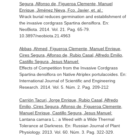
Segura, Alfonso de, Figueroa Clemente, Manuel
Enrique, Jiménez Nieva, Fco. Javier, et. al.:
Wrack burial reduces germination and establishment of
the invasive cordgrass Spartina densiflora.
En:
NeoBiota
. 2014. Vol. 21. Pag. 65-79.
10.3897/neobiota.21.4963
Abbas, Ahmed, Figueroa Clemente, Manuel Enrique,
Cires Segura, Alfonso de, Rubio Casal, Alfredo Emilio,
Castillo Segura, Jesus Manuel:
Effects of Competition from the Invasive Cordgrass
Spartina densiflora on Native Atriplex portulacoides.
En:
International Journal of Scientific and Engineering
Research
. 2014. Vol. 5. Núm. 2. Pag. 209-212
Carrión Tacuri, Jorge Enrique, Rubio Casal, Alfredo
Emilio, Cires Segura, Alfonso de, Figueroa Clemente,
Manuel Enrique, Castillo Segura, Jesus Manuel:
Lantana camara L.: a Weed with a Wide Thermal
Tolerance at Darkness.
En: Russian Journal of Plant
Physiology
. 2013. Vol. 60. Núm. 3. Pag. 322-329.