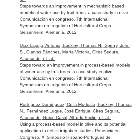
Steps towards an improvement in mechanistic based
models of water use by fruit trees: a case study in olive.
Comunicación en congreso. 7th International
Symposium on Irrigation of Horticultural Crops.
Geisenheim, Alemania. 2012
Diaz Espejo, Antonio, Buckley, Thomas N., Sperry, John
S., Cuevas Sánchez, María Victoria, Cires Segura,
Alfonso de, et. al.:
Steps toward an improvement in process-based models
of water use by fruit trees: a case study in olive.
Comunicación en congreso. 7th International
Symposium on Irrigation of Horticultural Crops.
Geisenheim, Alemania. 2012
Rodríguez Domínguez, Celia Modesta, Buckley, Thomas
N., Fernández Luque, José Enrique, Cires Segura,
Alfonso de, Rubio Casal, Alfredo Emilio, et. al.:
Using a process-based model in olive and its potential
application to deficit irrigation studies. Ponencia en
Congreso. XI Simposio Hispano-Portugués de