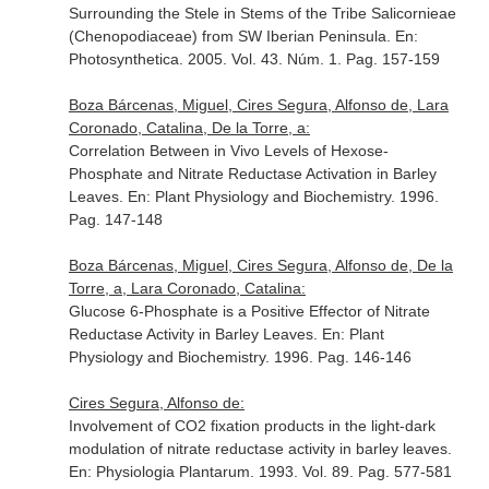
Surrounding the Stele in Stems of the Tribe Salicornieae
(Chenopodiaceae) from SW Iberian Peninsula.
En:
Photosynthetica
. 2005. Vol. 43. Núm. 1. Pag. 157-159
Boza Bárcenas, Miguel, Cires Segura, Alfonso de, Lara
Coronado, Catalina, De la Torre, a:
Correlation Between in Vivo Levels of Hexose-
Phosphate and Nitrate Reductase Activation in Barley
Leaves.
En: Plant Physiology and Biochemistry
. 1996.
Pag. 147-148
Boza Bárcenas, Miguel, Cires Segura, Alfonso de, De la
Torre, a, Lara Coronado, Catalina:
Glucose 6-Phosphate is a Positive Effector of Nitrate
Reductase Activity in Barley Leaves.
En: Plant
Physiology and Biochemistry
. 1996. Pag. 146-146
Cires Segura, Alfonso de:
Involvement of CO2 fixation products in the light-dark
modulation of nitrate reductase activity in barley leaves.
En: Physiologia Plantarum
. 1993. Vol. 89. Pag. 577-581