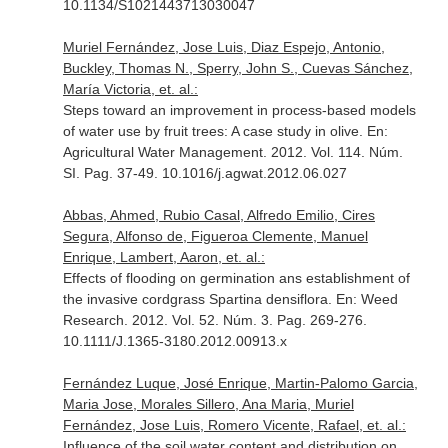
10.1134/S1021443713030047
Muriel Fernández, Jose Luis, Diaz Espejo, Antonio,
Buckley, Thomas N., Sperry, John S., Cuevas Sánchez,
María Victoria, et. al.:
Steps toward an improvement in process-based models
of water use by fruit trees: A case study in olive.
En:
Agricultural Water Management
. 2012. Vol. 114. Núm.
SI. Pag. 37-49. 10.1016/j.agwat.2012.06.027
Abbas, Ahmed, Rubio Casal, Alfredo Emilio, Cires
Segura, Alfonso de, Figueroa Clemente, Manuel
Enrique, Lambert, Aaron, et. al.:
Effects of flooding on germination ans establishment of
the invasive cordgrass Spartina densiflora.
En: Weed
Research
. 2012. Vol. 52. Núm. 3. Pag. 269-276.
10.1111/J.1365-3180.2012.00913.x
Fernández Luque, José Enrique, Martin-Palomo Garcia,
Maria Jose, Morales Sillero, Ana Maria, Muriel
Fernández, Jose Luis, Romero Vicente, Rafael, et. al.:
Influence of the soil water content and distribution on