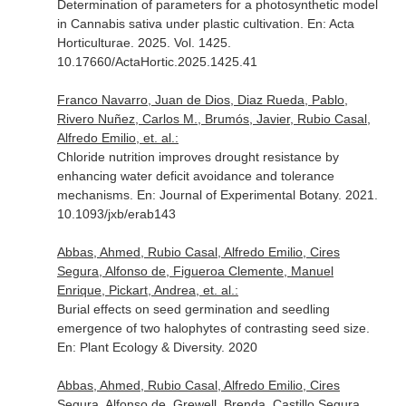
Determination of parameters for a photosynthetic model
in Cannabis sativa under plastic cultivation.
En: Acta
Horticulturae
. 2025. Vol. 1425.
10.17660/ActaHortic.2025.1425.41
Franco Navarro, Juan de Dios, Diaz Rueda, Pablo,
Rivero Nuñez, Carlos M., Brumós, Javier, Rubio Casal,
Alfredo Emilio, et. al.:
Chloride nutrition improves drought resistance by
enhancing water deficit avoidance and tolerance
mechanisms.
En: Journal of Experimental Botany
. 2021.
10.1093/jxb/erab143
Abbas, Ahmed, Rubio Casal, Alfredo Emilio, Cires
Segura, Alfonso de, Figueroa Clemente, Manuel
Enrique, Pickart, Andrea, et. al.:
Burial effects on seed germination and seedling
emergence of two halophytes of contrasting seed size.
En: Plant Ecology & Diversity
. 2020
Abbas, Ahmed, Rubio Casal, Alfredo Emilio, Cires
Segura, Alfonso de, Grewell, Brenda, Castillo Segura,