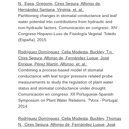
N., Egea, Gregorio, Cires Segura, Alfonso de,
Hernández Santana, Virginia, et. al.:
Partitioning changes in stomatal conductance and leaf
water potential into contributions from hydraulic and
non-hydraulic factors. Comunicación en congreso. XIV
Congreso Hispano-Luso de Fisiología Vegetal. Toledo
(España). 2015
Rodríguez Domínguez, Celia Modesta, Buckley, T.n.,
Cires Segura, Alfonso de, Fernández Luque, José
Enrique, Pérez Martín, Alfonso, et. al.:
Combining a process-based model of stomatal
conductance with leaf turgor pressure related probe
measurements to study the regulation of plant water
status and stomatal conductance under drought.
Comunicación en congreso. XII Portuguese-Spanish
Symposium on Plant Water Relations. ?Vora - Portugal.
2014
Rodríguez Domínguez, Celia Modesta, Buckley, Thomas
N., Cires Segura, Alfonso de, Fernández Luque, José