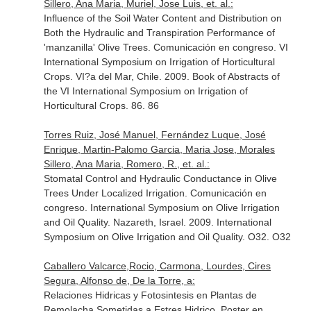
Sillero, Ana Maria, Muriel, Jose Luis, et. al.:
Influence of the Soil Water Content and Distribution on
Both the Hydraulic and Transpiration Performance of
'manzanilla' Olive Trees. Comunicación en congreso. VI
International Symposium on Irrigation of Horticultural
Crops. VI?a del Mar, Chile. 2009. Book of Abstracts of
the VI International Symposium on Irrigation of
Horticultural Crops. 86. 86
Torres Ruiz, José Manuel, Fernández Luque, José
Enrique, Martin-Palomo Garcia, Maria Jose, Morales
Sillero, Ana Maria, Romero, R., et. al.:
Stomatal Control and Hydraulic Conductance in Olive
Trees Under Localized Irrigation. Comunicación en
congreso. International Symposium on Olive Irrigation
and Oil Quality. Nazareth, Israel. 2009. International
Symposium on Olive Irrigation and Oil Quality. O32. O32
Caballero Valcarce,Rocio, Carmona, Lourdes, Cires
Segura, Alfonso de, De la Torre, a:
Relaciones Hidricas y Fotosintesis en Plantas de
Remolacha Sometidas a Estres Hidrico. Poster en