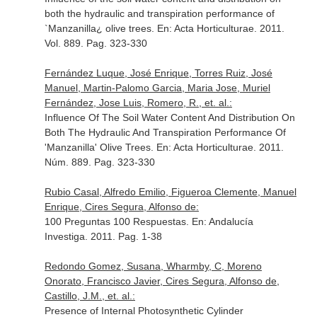
both the hydraulic and transpiration performance of
`Manzanilla¿ olive trees.
En: Acta Horticulturae
. 2011.
Vol. 889. Pag. 323-330
Fernández Luque, José Enrique, Torres Ruiz, José
Manuel, Martin-Palomo Garcia, Maria Jose, Muriel
Fernández, Jose Luis, Romero, R., et. al.:
Influence Of The Soil Water Content And Distribution On
Both The Hydraulic And Transpiration Performance Of
'Manzanilla' Olive Trees.
En: Acta Horticulturae
. 2011.
Núm. 889. Pag. 323-330
Rubio Casal, Alfredo Emilio, Figueroa Clemente, Manuel
Enrique, Cires Segura, Alfonso de:
100 Preguntas 100 Respuestas.
En: Andalucía
Investiga
. 2011. Pag. 1-38
Redondo Gomez, Susana, Wharmby, C, Moreno
Onorato, Francisco Javier, Cires Segura, Alfonso de,
Castillo, J.M., et. al.:
Presence of Internal Photosynthetic Cylinder