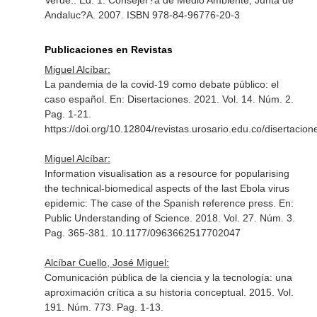
Verde.
. Ed. 1. Consejer?a de Medio Ambiente, Junta de
Andaluc?A. 2007. ISBN 978-84-96776-20-3
Publicaciones en Revistas
Miguel Alcíbar:
La pandemia de la covid-19 como debate público: el
caso español.
En: Disertaciones
. 2021. Vol. 14. Núm. 2.
Pag. 1-21.
https://doi.org/10.12804/revistas.urosario.edu.co/disertacio
Miguel Alcíbar:
Information visualisation as a resource for popularising
the technical-biomedical aspects of the last Ebola virus
epidemic: The case of the Spanish reference press.
En:
Public Understanding of Science
. 2018. Vol. 27. Núm. 3.
Pag. 365-381. 10.1177/0963662517702047
Alcíbar Cuello, José Miguel:
Comunicación pública de la ciencia y la tecnología: una
aproximación crítica a su historia conceptual. 2015. Vol.
191. Núm. 773. Pag. 1-13.