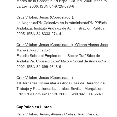
Marco de la Constituci?N Espa?Ola. Ed. 2006. Espa?a.
La Ley. 2006. ISBN 84-9725-678-6
Cruz Villalon, Jesus (Coordinador):
La Negociaci?N Colectiva en la Administraci?N P?Blcia
Andaluza. Instituto Andaluz de Administración Pública.
2005. ISBN 84-8333-274-4
Cruz Villalon, Jesus (Coordinador), O'kean Alonso,José
María (Coordinador):
Estudio Sobre el Empleo en el Sector Tur?Stico de
Andaluc?a. Consejo Econ?Mico y Social de Andaluc?a.
2002. ISBN 84-699-9643-6
Cruz Villalon, Jesus (Coordinador):
XX Jornadas Universitarias Andaluzas de Derecho del
Trabajo y Relaciones Laborales. Sevilla,. Mergablum
Edici?N y Comunicaci?N. 2002. ISBN 84-95118-63-7
Capítulos en Libros
Cruz Villalon, Jesus, Álvarez Cortés, Juan Carlos,