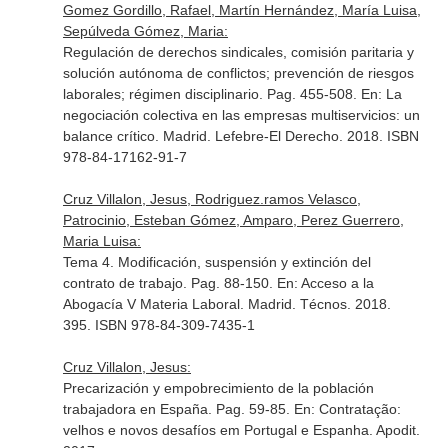
Gomez Gordillo, Rafael, Martín Hernández, María Luisa,
Sepúlveda Gómez, Maria:
Regulación de derechos sindicales, comisión paritaria y
solución autónoma de conflictos; prevención de riesgos
laborales; régimen disciplinario. Pag. 455-508.
En: La
negociación colectiva en las empresas multiservicios: un
balance crítico
. Madrid. Lefebre-El Derecho. 2018. ISBN
978-84-17162-91-7
Cruz Villalon, Jesus, Rodriguez.ramos Velasco,
Patrocinio, Esteban Gómez, Amparo, Perez Guerrero,
Maria Luisa:
Tema 4. Modificación, suspensión y extinción del
contrato de trabajo. Pag. 88-150.
En: Acceso a la
Abogacía V Materia Laboral
. Madrid. Técnos. 2018.
395. ISBN 978-84-309-7435-1
Cruz Villalon, Jesus:
Precarización y empobrecimiento de la población
trabajadora en España. Pag. 59-85.
En: Contratação:
velhos e novos desafíos em Portugal e Espanha
. Apodit.