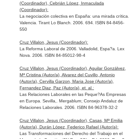
(Coordinador), Cebrián López, Inmaculada
(Coordinador):
La negociación colectiva en España: una mirada crítica.
Valencia. Tirant Lo Blanch. 2006. 694. ISBN 84-8456-
550
Cruz Villalon, Jesus (Coordinador):
La Reforma Laboral de 2006. Valladolid, Espa?a. Lex
Nova. 2006. ISBN 84-85012-98-4
Cruz Villalon, Jesus (Coordinador), Aguilar Gonzálvez,
Mª Cristina (Autor/a), Alvarez del Cuvillo, Antonio
(Autor/a), Cervilla Garzon, Maria Jose (Autor/a),
Fernandez Diaz, Paz (Autor/a), et. al.:
Las Relaciones Laborales en las Peque?As Empresas
en Europa. Sevilla,. Mergablum; Consejo Andaluz de
Relaciones Laborales. 2006. ISBN 84-96378-32-2
Cruz Villalon, Jesus (Coordinador), Casas, Mª Emilia
(Autor/a), Durán López, Federico Rafael (Autor/a):
Las Transformaciones del Derecho del Trabajo en el