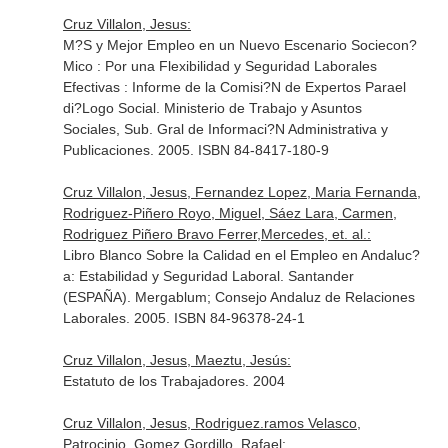
Cruz Villalon, Jesus:
M?S y Mejor Empleo en un Nuevo Escenario Sociecon?
Mico : Por una Flexibilidad y Seguridad Laborales
Efectivas : Informe de la Comisi?N de Expertos Parael
di?Logo Social. Ministerio de Trabajo y Asuntos
Sociales, Sub. Gral de Informaci?N Administrativa y
Publicaciones. 2005. ISBN 84-8417-180-9
Cruz Villalon, Jesus, Fernandez Lopez, Maria Fernanda,
Rodriguez-Piñero Royo, Miguel, Sáez Lara, Carmen,
Rodriguez Piñero Bravo Ferrer,Mercedes, et. al.:
Libro Blanco Sobre la Calidad en el Empleo en Andaluc?
a: Estabilidad y Seguridad Laboral. Santander
(ESPAÑA). Mergablum; Consejo Andaluz de Relaciones
Laborales. 2005. ISBN 84-96378-24-1
Cruz Villalon, Jesus, Maeztu, Jesús:
Estatuto de los Trabajadores. 2004
Cruz Villalon, Jesus, Rodriguez.ramos Velasco,
Patrocinio, Gomez Gordillo, Rafael: