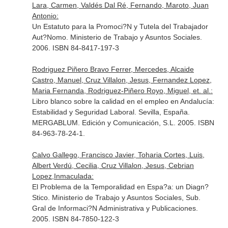
Lara, Carmen, Valdés Dal Ré, Fernando, Maroto, Juan
Antonio:
Un Estatuto para la Promoci?N y Tutela del Trabajador
Aut?Nomo. Ministerio de Trabajo y Asuntos Sociales.
2006. ISBN 84-8417-197-3
Rodriguez Piñero Bravo Ferrer, Mercedes, Alcaide
Castro, Manuel, Cruz Villalon, Jesus, Fernandez Lopez,
Maria Fernanda, Rodriguez-Piñero Royo, Miguel, et. al.:
Libro blanco sobre la calidad en el empleo en Andalucía:
Estabilidad y Seguridad Laboral. Sevilla, España.
MERGABLUM. Edición y Comunicación, S.L. 2005. ISBN
84-963-78-24-1.
Calvo Gallego, Francisco Javier, Toharia Cortes, Luis,
Albert Verdú, Cecilia, Cruz Villalon, Jesus, Cebrian
Lopez,Inmaculada:
El Problema de la Temporalidad en Espa?a: un Diagn?
Stico. Ministerio de Trabajo y Asuntos Sociales, Sub.
Gral de Informaci?N Administrativa y Publicaciones.
2005. ISBN 84-7850-122-3