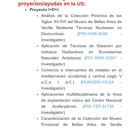
proyectos/ayudas en la US:
Proyecto I+D+i:
Análisis de la Colección Pictórica de los
Siglos XV-XVI del Museo de Bellas Artes de
Sevilla Mediante Técnicas Nucleares no
Destructivas. (
P09-HUM-4544
-
Investigador)
Aplicación de Técnicas de Datación por
Isótopos Radiactivos en Ecosistemas
Naturales Andaluces (
P07-RNM-02567
-
Investigador)
Comercio e intercambio de metales en el
mediterráneo occidental y central (siglo V
a.C.a I d.C.) (
HUM2006-03154
-
Investigador)
Aplicaciones multidisciplinares de la línea
de implantación iónica del Centro Nacional
de Aceleradores (
P06-TEP-01739
-
Investigador)
Caracterización de la Colección del Museo
Provincial de Bellas Artes de Sevilla