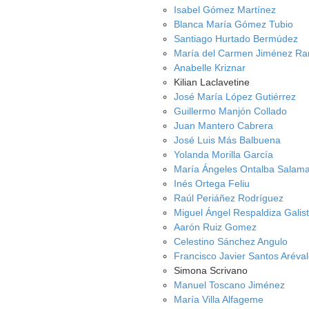
Isabel Gómez Martínez
Blanca María Gómez Tubio
Santiago Hurtado Bermúdez
María del Carmen Jiménez R
Anabelle Kriznar
Kilian Laclavetine
José María López Gutiérrez
Guillermo Manjón Collado
Juan Mantero Cabrera
José Luis Más Balbuena
Yolanda Morilla García
María Ángeles Ontalba Salam
Inés Ortega Feliu
Raúl Periáñez Rodríguez
Miguel Ángel Respaldiza Galis
Aarón Ruiz Gomez
Celestino Sánchez Angulo
Francisco Javier Santos Aréva
Simona Scrivano
Manuel Toscano Jiménez
María Villa Alfageme