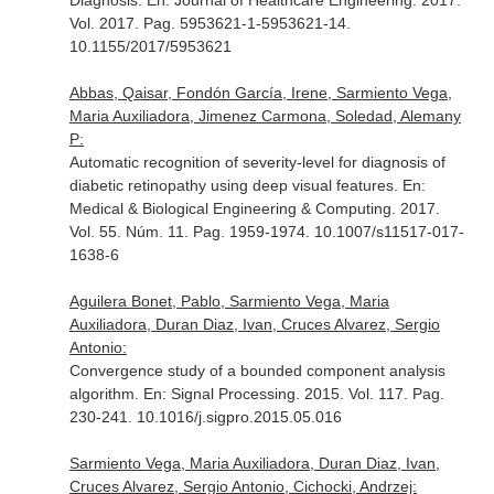
Diagnosis.
En: Journal of Healthcare Engineering
. 2017.
Vol. 2017. Pag. 5953621-1-5953621-14.
10.1155/2017/5953621
Abbas, Qaisar, Fondón García, Irene, Sarmiento Vega,
Maria Auxiliadora, Jimenez Carmona, Soledad, Alemany
P:
Automatic recognition of severity-level for diagnosis of
diabetic retinopathy using deep visual features.
En:
Medical & Biological Engineering & Computing
. 2017.
Vol. 55. Núm. 11. Pag. 1959-1974. 10.1007/s11517-017-
1638-6
Aguilera Bonet, Pablo, Sarmiento Vega, Maria
Auxiliadora, Duran Diaz, Ivan, Cruces Alvarez, Sergio
Antonio:
Convergence study of a bounded component analysis
algorithm.
En: Signal Processing
. 2015. Vol. 117. Pag.
230-241. 10.1016/j.sigpro.2015.05.016
Sarmiento Vega, Maria Auxiliadora, Duran Diaz, Ivan,
Cruces Alvarez, Sergio Antonio, Cichocki, Andrzej: