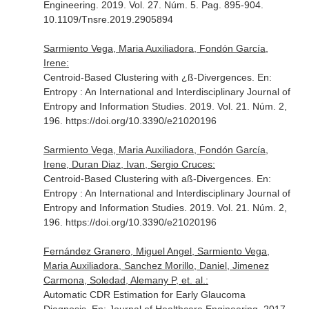
Engineering
. 2019. Vol. 27. Núm. 5. Pag. 895-904.
10.1109/Tnsre.2019.2905894
Sarmiento Vega, Maria Auxiliadora, Fondón García,
Irene:
Centroid-Based Clustering with ¿ß-Divergences.
En:
Entropy : An International and Interdisciplinary Journal of
Entropy and Information Studies
. 2019. Vol. 21. Núm. 2,
196. https://doi.org/10.3390/e21020196
Sarmiento Vega, Maria Auxiliadora, Fondón García,
Irene, Duran Diaz, Ivan, Sergio Cruces:
Centroid-Based Clustering with aß-Divergences.
En:
Entropy : An International and Interdisciplinary Journal of
Entropy and Information Studies
. 2019. Vol. 21. Núm. 2,
196. https://doi.org/10.3390/e21020196
Fernández Granero, Miguel Angel, Sarmiento Vega,
Maria Auxiliadora, Sanchez Morillo, Daniel, Jimenez
Carmona, Soledad, Alemany P, et. al.:
Automatic CDR Estimation for Early Glaucoma