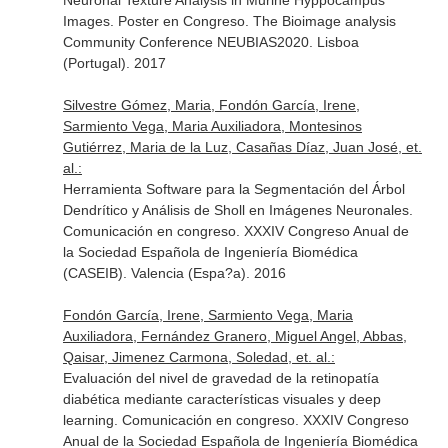
Neuronal Texture Analysis in Murine Hyppocampus
Images. Poster en Congreso. The Bioimage analysis
Community Conference NEUBIAS2020. Lisboa
(Portugal). 2017
Silvestre Gómez, Maria, Fondón García, Irene,
Sarmiento Vega, Maria Auxiliadora, Montesinos
Gutiérrez, Maria de la Luz, Casañas Díaz, Juan José, et.
al.:
Herramienta Software para la Segmentación del Árbol
Dendrítico y Análisis de Sholl en Imágenes Neuronales.
Comunicación en congreso. XXXIV Congreso Anual de
la Sociedad Española de Ingeniería Biomédica
(CASEIB). Valencia (Espa?a). 2016
Fondón García, Irene, Sarmiento Vega, Maria
Auxiliadora, Fernández Granero, Miguel Angel, Abbas,
Qaisar, Jimenez Carmona, Soledad, et. al.:
Evaluación del nivel de gravedad de la retinopatía
diabética mediante características visuales y deep
learning. Comunicación en congreso. XXXIV Congreso
Anual de la Sociedad Española de Ingeniería Biomédica