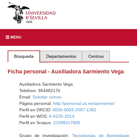
MENU
Búsqueda
Departamentos
Centros
Ficha personal - Auxiliadora Sarmiento Vega
Auxiliadora Sarmiento Vega
Telefono: 954482176
Email:
Solicitar correo
Página personal:
http://personal.us.es/sarmiento/
Perfil en ORCID:
0000-0003-2587-1382
Perfil en WOS:
K-6225-2014
Perfil en Scopus:
23398417800
Grupo de Investigación:
Tecnologías de Aprendizaje