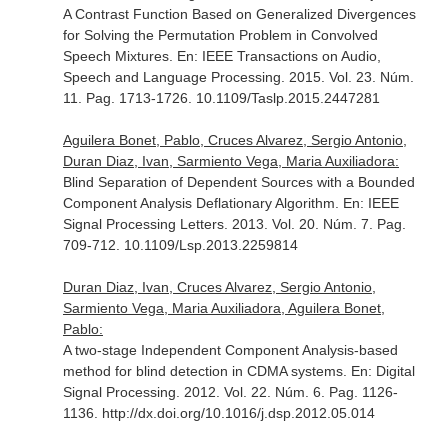
A Contrast Function Based on Generalized Divergences
for Solving the Permutation Problem in Convolved
Speech Mixtures.
En: IEEE Transactions on Audio,
Speech and Language Processing
. 2015. Vol. 23. Núm.
11. Pag. 1713-1726. 10.1109/Taslp.2015.2447281
Aguilera Bonet, Pablo, Cruces Alvarez, Sergio Antonio,
Duran Diaz, Ivan, Sarmiento Vega, Maria Auxiliadora:
Blind Separation of Dependent Sources with a Bounded
Component Analysis Deflationary Algorithm.
En: IEEE
Signal Processing Letters
. 2013. Vol. 20. Núm. 7. Pag.
709-712. 10.1109/Lsp.2013.2259814
Duran Diaz, Ivan, Cruces Alvarez, Sergio Antonio,
Sarmiento Vega, Maria Auxiliadora, Aguilera Bonet,
Pablo:
A two-stage Independent Component Analysis-based
method for blind detection in CDMA systems.
En: Digital
Signal Processing
. 2012. Vol. 22. Núm. 6. Pag. 1126-
1136. http://dx.doi.org/10.1016/j.dsp.2012.05.014