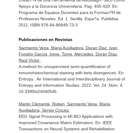
Creaci?N de una Herramienta de Autodiagn?Stico Como
Apoyo a la Docencia Universitaria. Pag. 405-420.
En:
Programa de Equipos Docentes para la Formaci?N de
Profesores Noveles
. Ed. 1. Sevilla. Espa?a. Publidisa.
2011. ISBN 978-84-86849-73-3
Publicaciones en Revistas
Sarmiento Vega, Maria Auxiliadora, Duran Diaz, Ivan,
Fondón García, Irene, Tome, Mercedes, Durán Díaz,
Raúl Víctor:
A method for unsupervised semi-quantification of
inmunohistochemical staining with beta divergences.
En:
Entropy : An International and Interdisciplinary Journal of
Entropy and Information Studies
. 2022. Vol. 24. Núm. 4.
10.3390/e24040546
Martin Clemente, Ruben, Sarmiento Vega, Maria
Auxiliadora, Sergio Cruces:
EEG Signal Processing in MI-BCI Applications with
Improved Covariance Matrix Estimators.
En: IEEE
Transactions on Neural Systems and Rehabilitation