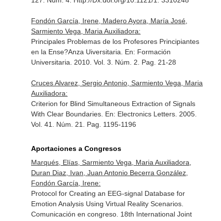
127. Núm. 4. Http://Dx.doi.org/10.1121/1. 3310248
Fondón García, Irene, Madero Ayora, María José,
Sarmiento Vega, Maria Auxiliadora:
Principales Problemas de los Profesores Principiantes
en la Ense?Anza Uiversitaria.
En: Formación
Universitaria
. 2010. Vol. 3. Núm. 2. Pag. 21-28
Cruces Alvarez, Sergio Antonio, Sarmiento Vega, Maria
Auxiliadora:
Criterion for Blind Simultaneous Extraction of Signals
With Clear Boundaries.
En: Electronics Letters
. 2005.
Vol. 41. Núm. 21. Pag. 1195-1196
Aportaciones a Congresos
Marqués, Elías, Sarmiento Vega, Maria Auxiliadora,
Duran Diaz, Ivan, Juan Antonio Becerra González,
Fondón García, Irene:
Protocol for Creating an EEG-signal Database for
Emotion Analysis Using Virtual Reality Scenarios.
Comunicación en congreso. 18th International Joint