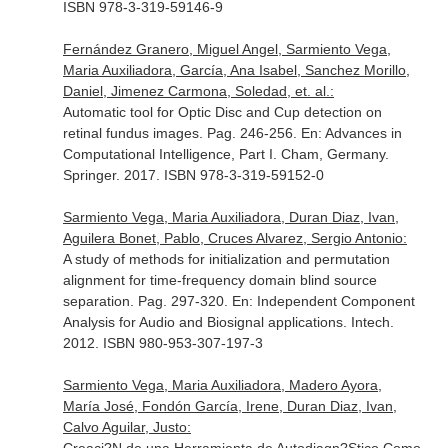
ISBN 978-3-319-59146-9
Fernández Granero, Miguel Angel, Sarmiento Vega,
Maria Auxiliadora, García, Ana Isabel, Sanchez Morillo,
Daniel, Jimenez Carmona, Soledad, et. al.:
Automatic tool for Optic Disc and Cup detection on
retinal fundus images. Pag. 246-256.
En: Advances in
Computational Intelligence, Part I
. Cham, Germany.
Springer. 2017. ISBN 978-3-319-59152-0
Sarmiento Vega, Maria Auxiliadora, Duran Diaz, Ivan,
Aguilera Bonet, Pablo, Cruces Alvarez, Sergio Antonio:
A study of methods for initialization and permutation
alignment for time-frequency domain blind source
separation. Pag. 297-320.
En: Independent Component
Analysis for Audio and Biosignal applications
. Intech.
2012. ISBN 980-953-307-197-3
Sarmiento Vega, Maria Auxiliadora, Madero Ayora,
María José, Fondón García, Irene, Duran Diaz, Ivan,
Calvo Aguilar, Justo: