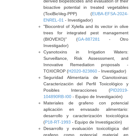
derived biopesticides and evaluation of their
bioactive potential in treated vegetables
(ToxiBioVeg-PPP) (
EUBA-EFSA-2024-
ENREL-01
- Investigador)
"Biocontrol of Xylella and its vector in olive
trees for integrated pest management
(BIOVEXO)" (
GA-887281
- Otro
Investigador)
Cyanotoxins in Irrigation Waters:
Surveillance, Risk Assesssment, and
Innovative Remediation proposals -
TOXICROP (
H2020-823860
- Investigador)
Seguridad Alimentaria de Cianotoxinas:
Caracterización del Perfil Toxicológico y
Posibles Interacciones (
PID2019-
104890RB-I00
- Equipo de Investigación)
Materiales de grafeno con potencial
aplicación en envasado alimentario:
desarrollo y caracterización toxicológica
(
P18-RT-1993
- Equipo de Investigación)
Desarrollo y evaluación toxicológica del
grafeno como potencial material en