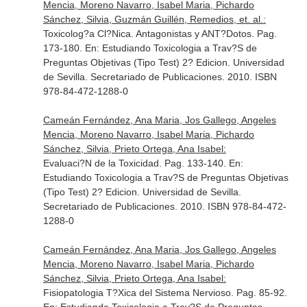
Mencia, Moreno Navarro, Isabel Maria, Pichardo
Sánchez, Silvia, Guzmán Guillén, Remedios, et. al.:
Toxicolog?a Cl?Nica. Antagonistas y ANT?Dotos. Pag.
173-180.
En: Estudiando Toxicologia a Trav?S de
Preguntas Objetivas (Tipo Test) 2? Edicion
. Universidad
de Sevilla. Secretariado de Publicaciones. 2010. ISBN
978-84-472-1288-0
Cameán Fernández, Ana Maria, Jos Gallego, Angeles
Mencia, Moreno Navarro, Isabel Maria, Pichardo
Sánchez, Silvia, Prieto Ortega, Ana Isabel:
Evaluaci?N de la Toxicidad. Pag. 133-140.
En:
Estudiando Toxicologia a Trav?S de Preguntas Objetivas
(Tipo Test) 2? Edicion
. Universidad de Sevilla.
Secretariado de Publicaciones. 2010. ISBN 978-84-472-
1288-0
Cameán Fernández, Ana Maria, Jos Gallego, Angeles
Mencia, Moreno Navarro, Isabel Maria, Pichardo
Sánchez, Silvia, Prieto Ortega, Ana Isabel:
Fisiopatologia T?Xica del Sistema Nervioso. Pag. 85-92.