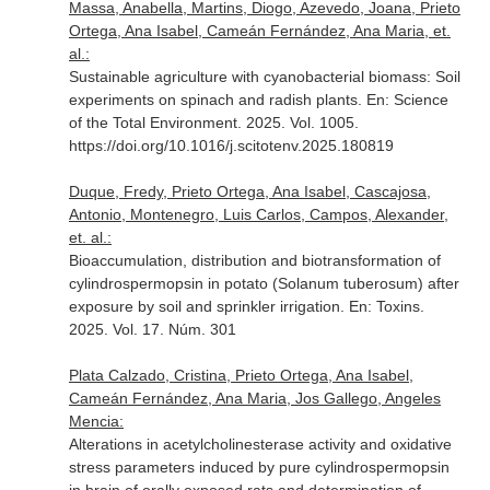
Massa, Anabella, Martins, Diogo, Azevedo, Joana, Prieto
Ortega, Ana Isabel, Cameán Fernández, Ana Maria, et.
al.:
Sustainable agriculture with cyanobacterial biomass: Soil
experiments on spinach and radish plants.
En: Science
of the Total Environment
. 2025. Vol. 1005.
https://doi.org/10.1016/j.scitotenv.2025.180819
Duque, Fredy, Prieto Ortega, Ana Isabel, Cascajosa,
Antonio, Montenegro, Luis Carlos, Campos, Alexander,
et. al.:
Bioaccumulation, distribution and biotransformation of
cylindrospermopsin in potato (Solanum tuberosum) after
exposure by soil and sprinkler irrigation.
En: Toxins
.
2025. Vol. 17. Núm. 301
Plata Calzado, Cristina, Prieto Ortega, Ana Isabel,
Cameán Fernández, Ana Maria, Jos Gallego, Angeles
Mencia:
Alterations in acetylcholinesterase activity and oxidative
stress parameters induced by pure cylindrospermopsin