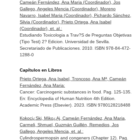
Cameán Fernández, Ana Maria (Coordinador), Jos
Gallego, Angeles Mencia (Coordinador), Moreno
Navarro, Isabel Maria (Coordinador), Pichardo Sánchez,
Silvia (Coordinador), Prieto Ortega, Ana Isabel
(Coordinador), et. al.:
Estudiando Toxicologia a Trav?S de Preguntas Objetivas
(Tipo Test) 2? Edicion. Universidad de Sevilla.
Secretariado de Publicaciones. 2010. ISBN 978-84-472-
1288-0
Capítulos en Libros
Prieto Ortega, Ana Isabel, Troncoso, Ana Mª, Cameán
Fernández, Ana Maria:
Cancer: Carcinogenic substances in food. Pag. 125-135.
En: Encyclopedia of Human Nutrition 4th Edition
.
Academic Press (Elsevier). 2023. ISBN 9780128218488
Kokoci¿Ski, Miko¿Aj, Cameán Fernández, Ana Maria,
Carmeli, Shmuel, Guzmán Guillén, Remedios, Jos
Gallego, Angeles Mencia, et. al.:
Cylindrospermopsin and congeners (Chapter 12). Pag.