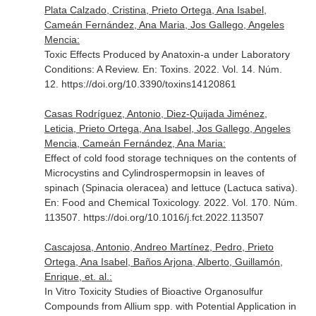
Plata Calzado, Cristina, Prieto Ortega, Ana Isabel,
Cameán Fernández, Ana Maria, Jos Gallego, Angeles
Mencia:
Toxic Effects Produced by Anatoxin-a under Laboratory
Conditions: A Review.
En: Toxins
. 2022. Vol. 14. Núm.
12. https://doi.org/10.3390/toxins14120861
Casas Rodríguez, Antonio, Diez-Quijada Jiménez,
Leticia, Prieto Ortega, Ana Isabel, Jos Gallego, Angeles
Mencia, Cameán Fernández, Ana Maria:
Effect of cold food storage techniques on the contents of
Microcystins and Cylindrospermopsin in leaves of
spinach (Spinacia oleracea) and lettuce (Lactuca sativa).
En: Food and Chemical Toxicology
. 2022. Vol. 170. Núm.
113507. https://doi.org/10.1016/j.fct.2022.113507
Cascajosa, Antonio, Andreo Martínez, Pedro, Prieto
Ortega, Ana Isabel, Baños Arjona, Alberto, Guillamón,
Enrique, et. al.:
In Vitro Toxicity Studies of Bioactive Organosulfur
Compounds from Allium spp. with Potential Application in