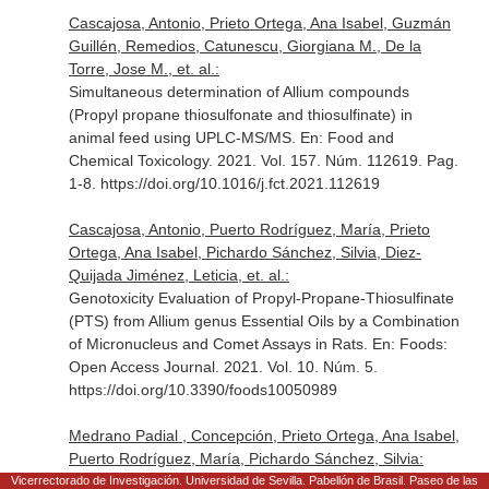
Cascajosa, Antonio, Prieto Ortega, Ana Isabel, Guzmán
Guillén, Remedios, Catunescu, Giorgiana M., De la
Torre, Jose M., et. al.:
Simultaneous determination of Allium compounds
(Propyl propane thiosulfonate and thiosulfinate) in
animal feed using UPLC-MS/MS.
En: Food and
Chemical Toxicology
. 2021. Vol. 157. Núm. 112619. Pag.
1-8. https://doi.org/10.1016/j.fct.2021.112619
Cascajosa, Antonio, Puerto Rodríguez, María, Prieto
Ortega, Ana Isabel, Pichardo Sánchez, Silvia, Diez-
Quijada Jiménez, Leticia, et. al.:
Genotoxicity Evaluation of Propyl-Propane-Thiosulfinate
(PTS) from Allium genus Essential Oils by a Combination
of Micronucleus and Comet Assays in Rats.
En: Foods:
Open Access Journal
. 2021. Vol. 10. Núm. 5.
https://doi.org/10.3390/foods10050989
Medrano Padial , Concepción, Prieto Ortega, Ana Isabel,
Puerto Rodríguez, María, Pichardo Sánchez, Silvia:
Toxicological Evaluation of Piceatannol, Pterostilbene,
Vicerrectorado de Investigación. Universidad de Sevilla. Pabellón de Brasil. Paseo de las