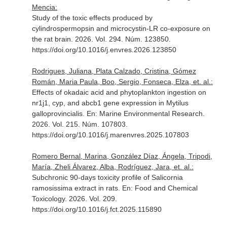
Mencia:
Study of the toxic effects produced by
cylindrospermopsin and microcystin-LR co-exposure on
the rat brain. 2026. Vol. 294. Núm. 123850.
https://doi.org/10.1016/j.envres.2026.123850
Rodrigues, Juliana, Plata Calzado, Cristina, Gómez
Román, Maria Paula, Boo, Sergio, Fonseca, Elza, et. al.:
Effects of okadaic acid and phytoplankton ingestion on
nr1j1, cyp, and abcb1 gene expression in Mytilus
galloprovincialis.
En: Marine Environmental Research
.
2026. Vol. 215. Núm. 107803.
https://doi.org/10.1016/j.marenvres.2025.107803
Romero Bernal, Marina, González Díaz, Ángela, Tripodi,
María, Zheli Álvarez, Alba, Rodríguez, Jara, et. al.:
Subchronic 90-days toxicity profile of Salicornia
ramosissima extract in rats.
En: Food and Chemical
Toxicology
. 2026. Vol. 209.
https://doi.org/10.1016/j.fct.2025.115890