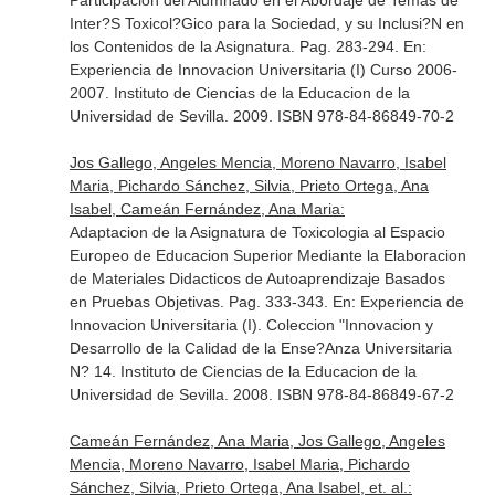
Participacion del Alumnado en el Abordaje de Temas de
Inter?S Toxicol?Gico para la Sociedad, y su Inclusi?N en
los Contenidos de la Asignatura. Pag. 283-294.
En:
Experiencia de Innovacion Universitaria (I) Curso 2006-
2007
. Instituto de Ciencias de la Educacion de la
Universidad de Sevilla. 2009. ISBN 978-84-86849-70-2
Jos Gallego, Angeles Mencia, Moreno Navarro, Isabel
Maria, Pichardo Sánchez, Silvia, Prieto Ortega, Ana
Isabel, Cameán Fernández, Ana Maria:
Adaptacion de la Asignatura de Toxicologia al Espacio
Europeo de Educacion Superior Mediante la Elaboracion
de Materiales Didacticos de Autoaprendizaje Basados
en Pruebas Objetivas. Pag. 333-343.
En: Experiencia de
Innovacion Universitaria (I). Coleccion "Innovacion y
Desarrollo de la Calidad de la Ense?Anza Universitaria
N? 14
. Instituto de Ciencias de la Educacion de la
Universidad de Sevilla. 2008. ISBN 978-84-86849-67-2
Cameán Fernández, Ana Maria, Jos Gallego, Angeles
Mencia, Moreno Navarro, Isabel Maria, Pichardo
Sánchez, Silvia, Prieto Ortega, Ana Isabel, et. al.: