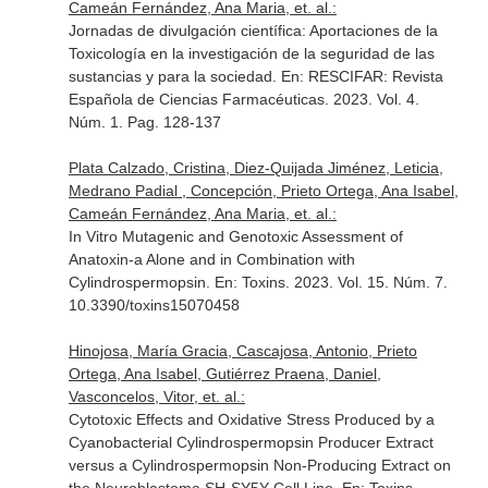
Cameán Fernández, Ana Maria, et. al.:
Jornadas de divulgación científica: Aportaciones de la
Toxicología en la investigación de la seguridad de las
sustancias y para la sociedad.
En: RESCIFAR: Revista
Española de Ciencias Farmacéuticas
. 2023. Vol. 4.
Núm. 1. Pag. 128-137
Plata Calzado, Cristina, Diez-Quijada Jiménez, Leticia,
Medrano Padial , Concepción, Prieto Ortega, Ana Isabel,
Cameán Fernández, Ana Maria, et. al.:
In Vitro Mutagenic and Genotoxic Assessment of
Anatoxin-a Alone and in Combination with
Cylindrospermopsin.
En: Toxins
. 2023. Vol. 15. Núm. 7.
10.3390/toxins15070458
Hinojosa, María Gracia, Cascajosa, Antonio, Prieto
Ortega, Ana Isabel, Gutiérrez Praena, Daniel,
Vasconcelos, Vitor, et. al.:
Cytotoxic Effects and Oxidative Stress Produced by a
Cyanobacterial Cylindrospermopsin Producer Extract
versus a Cylindrospermopsin Non-Producing Extract on