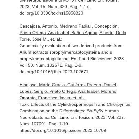
the Neuroblastoma SH-SY5Y Cell Line.
En: Toxins
.
2023. Vol. 15. Núm. 320. Pag. 1-17.
doi.org/10.3390/toxins15050320
Cascajosa, Antonio, Medrano Padial , Concepción,
Prieto Ortega, Ana Isabel, Baños Arjona, Alberto, De la
Torre, Jose M., et. al.:
Genotoxicity evaluation of two derived products from
Allium extracts sproprylmercaptocysteina and s
proprylmercaptoglutation.
En: Food Bioscience
. 2023.
Vol. 53. Núm. 102671. Pag. 1-9.
doi.org/10.1016/j.fbio.2023.102671
Hinojosa, María Gracia, Gutiérrez Praena, Daniel,
López, Sergio, Prieto Ortega, Ana Isabel, Moreno
Onorato, Francisco Javier, et. al.:
Toxic Effects of the Cylindrospermopsin and Chlorpyrifos
Combination on the Differentiated Sh-Sy5y Human
Neuroblastoma Cell Line.
En: Toxicon
. 2023. Vol. 227.
Núm. 107091. Pag. 1-10.
https://doi.org/10.1016/j.toxicon.2023.10709