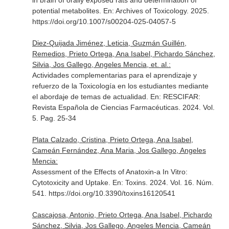
in brain of orally exposed rats and determination of
potential metabolites.
En: Archives of Toxicology
. 2025.
https://doi.org/10.1007/s00204-025-04057-5
Diez-Quijada Jiménez, Leticia, Guzmán Guillén,
Remedios, Prieto Ortega, Ana Isabel, Pichardo Sánchez,
Silvia, Jos Gallego, Angeles Mencia, et. al.:
Actividades complementarias para el aprendizaje y
refuerzo de la Toxicología en los estudiantes mediante
el abordaje de temas de actualidad.
En: RESCIFAR:
Revista Española de Ciencias Farmacéuticas
. 2024. Vol.
5. Pag. 25-34
Plata Calzado, Cristina, Prieto Ortega, Ana Isabel,
Cameán Fernández, Ana Maria, Jos Gallego, Angeles
Mencia:
Assessment of the Effects of Anatoxin-a In Vitro:
Cytotoxicity and Uptake.
En: Toxins
. 2024. Vol. 16. Núm.
541. https://doi.org/10.3390/toxins16120541
Cascajosa, Antonio, Prieto Ortega, Ana Isabel, Pichardo
Sánchez, Silvia, Jos Gallego, Angeles Mencia, Cameán