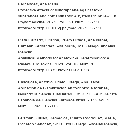
Fernández, Ana Maria:
Protective effects of sulforaphane against toxic
substances and contaminants: A systematic review.
En:
Phytomedicine
. 2024. Vol. 130. Núm. 155731.
https://doi.org/10.1016/j.phymed.2024.155731
Plata Calzado, Cristina, Prieto Ortega, Ana Isabel,
Cameán Fernández, Ana Maria, Jos Gallego, Angeles
Mencia:
Analytical Methods for Anatoxin-a Determination: A
Review.
En: Toxins
. 2024. Vol. 16. Núm. 4.
https://doi.org/10.3390/toxins16040198
Cascajosa, Antonio, Prieto Ortega, Ana Isabel:
Aplicación de Gamificación en toxicología forense,
llevando la ciencia a las letras.
En: RESCIFAR: Revista
Española de Ciencias Farmacéuticas
. 2023. Vol. 4.
Núm. 1. Pag. 107-113
Guzmán Guillén, Remedios, Puerto Rodríguez, María,
Pichardo Sánchez, Silvia, Jos Gallego, Angeles Mencia,