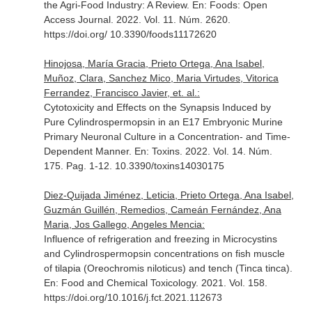
the Agri-Food Industry: A Review.
En: Foods: Open
Access Journal
. 2022. Vol. 11. Núm. 2620.
https://doi.org/ 10.3390/foods11172620
Hinojosa, María Gracia, Prieto Ortega, Ana Isabel,
Muñoz, Clara, Sanchez Mico, Maria Virtudes, Vitorica
Ferrandez, Francisco Javier, et. al.:
Cytotoxicity and Effects on the Synapsis Induced by
Pure Cylindrospermopsin in an E17 Embryonic Murine
Primary Neuronal Culture in a Concentration- and Time-
Dependent Manner.
En: Toxins
. 2022. Vol. 14. Núm.
175. Pag. 1-12. 10.3390/toxins14030175
Diez-Quijada Jiménez, Leticia, Prieto Ortega, Ana Isabel,
Guzmán Guillén, Remedios, Cameán Fernández, Ana
Maria, Jos Gallego, Angeles Mencia:
Influence of refrigeration and freezing in Microcystins
and Cylindrospermopsin concentrations on fish muscle
of tilapia (Oreochromis niloticus) and tench (Tinca tinca).
En: Food and Chemical Toxicology
. 2021. Vol. 158.
https://doi.org/10.1016/j.fct.2021.112673