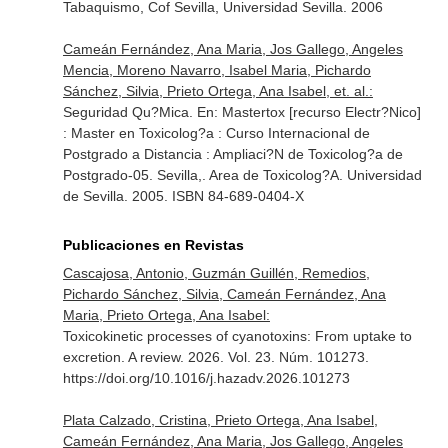
Tabaquismo, Cof Sevilla, Universidad Sevilla. 2006
Cameán Fernández, Ana Maria, Jos Gallego, Angeles
Mencia, Moreno Navarro, Isabel Maria, Pichardo
Sánchez, Silvia, Prieto Ortega, Ana Isabel, et. al.:
Seguridad Qu?Mica.
En: Mastertox [recurso Electr?Nico]
: Master en Toxicolog?a : Curso Internacional de
Postgrado a Distancia : Ampliaci?N de Toxicolog?a de
Postgrado-05
. Sevilla,. Area de Toxicolog?A. Universidad
de Sevilla. 2005. ISBN 84-689-0404-X
Publicaciones en Revistas
Cascajosa, Antonio, Guzmán Guillén, Remedios,
Pichardo Sánchez, Silvia, Cameán Fernández, Ana
Maria, Prieto Ortega, Ana Isabel:
Toxicokinetic processes of cyanotoxins: From uptake to
excretion. A review. 2026. Vol. 23. Núm. 101273.
https://doi.org/10.1016/j.hazadv.2026.101273
Plata Calzado, Cristina, Prieto Ortega, Ana Isabel,
Cameán Fernández, Ana Maria, Jos Gallego, Angeles