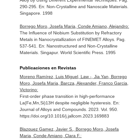
Alloy by Using Different Experimental Techniques. Pag.
290-295.
En: Non-Crystalline and Nanoscale Materials
.
Singapore. 1998
Borrego Moro, Josefa Maria, Conde Amiano, Alejandro:
The Influence of Niobium Substitution by Refractory
Metals in Nanocrystallization of FINEMET Alloys. Pag.
537-541.
En: Nanostructured and Non-Crystalline
Materials
. Singapur. World Scientific Press. 1995
Publicaciones en Revistas
Moreno Ramírez, Luis Miguel, Law -, Jia Yan, Borrego
Moro, Josefa Maria, Barcza, Alexander, Franco Garcia,
Victorino:
First-order phase transition in high-performance
La(Fe,Mn,Si)13H despite negligible hysteresis.
En:
Journal of Alloys and Compounds
. 2023. Vol. 950.
https://doi.org/10.1016/j.jallcom.2023.169883
Blazquez Gamez, Javier S., Borrego Moro, Josefa
Maria, Conde Amiano, Clara F.: