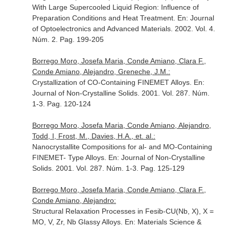
With Large Supercooled Liquid Region: Influence of
Preparation Conditions and Heat Treatment.
En: Journal
of Optoelectronics and Advanced Materials
. 2002. Vol. 4.
Núm. 2. Pag. 199-205
Borrego Moro, Josefa Maria, Conde Amiano, Clara F.,
Conde Amiano, Alejandro, Greneche, J.M.:
Crystallization of CO-Containing FINEMET Alloys.
En:
Journal of Non-Crystalline Solids
. 2001. Vol. 287. Núm.
1-3. Pag. 120-124
Borrego Moro, Josefa Maria, Conde Amiano, Alejandro,
Todd, I, Frost, M., Davies, H.A., et. al.:
Nanocrystallite Compositions for al- and MO-Containing
FINEMET- Type Alloys.
En: Journal of Non-Crystalline
Solids
. 2001. Vol. 287. Núm. 1-3. Pag. 125-129
Borrego Moro, Josefa Maria, Conde Amiano, Clara F.,
Conde Amiano, Alejandro:
Structural Relaxation Processes in Fesib-CU(Nb, X), X =
MO, V, Zr, Nb Glassy Alloys.
En: Materials Science &