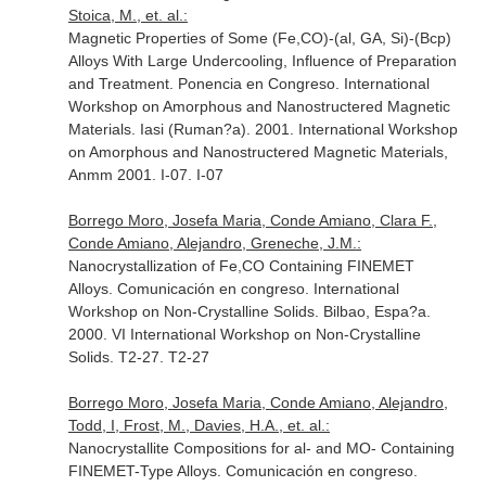
Stoica, M., et. al.:
Magnetic Properties of Some (Fe,CO)-(al, GA, Si)-(Bcp)
Alloys With Large Undercooling, Influence of Preparation
and Treatment. Ponencia en Congreso. International
Workshop on Amorphous and Nanostructered Magnetic
Materials. Iasi (Ruman?a). 2001. International Workshop
on Amorphous and Nanostructered Magnetic Materials,
Anmm 2001. I-07. I-07
Borrego Moro, Josefa Maria, Conde Amiano, Clara F.,
Conde Amiano, Alejandro, Greneche, J.M.:
Nanocrystallization of Fe,CO Containing FINEMET
Alloys. Comunicación en congreso. International
Workshop on Non-Crystalline Solids. Bilbao, Espa?a.
2000. VI International Workshop on Non-Crystalline
Solids. T2-27. T2-27
Borrego Moro, Josefa Maria, Conde Amiano, Alejandro,
Todd, I, Frost, M., Davies, H.A., et. al.:
Nanocrystallite Compositions for al- and MO- Containing
FINEMET-Type Alloys. Comunicación en congreso.