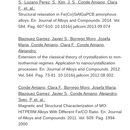
S., Lozano Perez, S., Kim, J. S., Conde Amiano, Clara
F., et. al.:
Structural relaxation in Fe(Co)SiAlGaPCB amorphous
alloys.
En: Journal of Alloys and Compounds
. 2014. Vol.
584. Pag. 607-610. 10.1016/j.jallcom.2013.09.074
Blazquez Gamez, Javier S., Borrego Moro, Josefa
Maria, Conde Amiano, Clara F., Conde Amiano,
Alejandro:
Extension of the classical theory of crystallization to non-
isothermal regimes: Application to nanocrystallization
processes.
En: Journal of Alloys and Compounds
. 2012.
Vol. 544. Pag. 73-81. 10.1016/j.jallcom.2012.08.002
Conde Amiano, Clara F., Borrego Moro, Josefa Maria,
Blazquez Gamez, Javier S., Conde Amiano, Alejandro,
Svec, P, et. al.:
Magnetic and Structural Characterization of MO-
HITPERM Alloys With Different Fe/CO Ratio.
En: Journal
of Alloys and Compounds
. 2011. Vol. 509. Pag. 1994-
2000