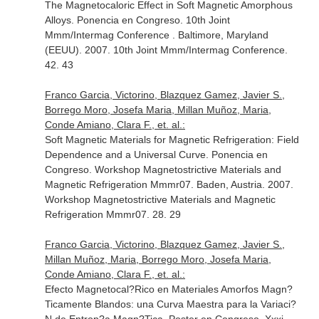
The Magnetocaloric Effect in Soft Magnetic Amorphous
Alloys. Ponencia en Congreso. 10th Joint
Mmm/Intermag Conference . Baltimore, Maryland
(EEUU). 2007. 10th Joint Mmm/Intermag Conference.
42. 43
Franco Garcia, Victorino, Blazquez Gamez, Javier S.,
Borrego Moro, Josefa Maria, Millan Muñoz, Maria,
Conde Amiano, Clara F., et. al.:
Soft Magnetic Materials for Magnetic Refrigeration: Field
Dependence and a Universal Curve. Ponencia en
Congreso. Workshop Magnetostrictive Materials and
Magnetic Refrigeration Mmmr07. Baden, Austria. 2007.
Workshop Magnetostrictive Materials and Magnetic
Refrigeration Mmmr07. 28. 29
Franco Garcia, Victorino, Blazquez Gamez, Javier S.,
Millan Muñoz, Maria, Borrego Moro, Josefa Maria,
Conde Amiano, Clara F., et. al.:
Efecto Magnetocal?Rico en Materiales Amorfos Magn?
Ticamente Blandos: una Curva Maestra para la Variaci?