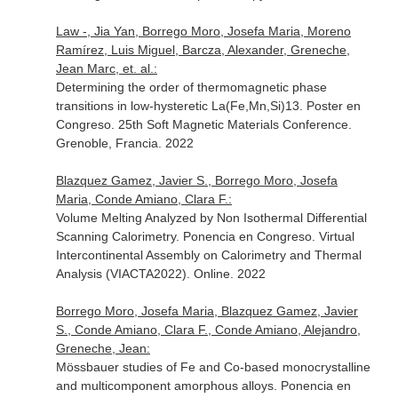
Law -, Jia Yan, Borrego Moro, Josefa Maria, Moreno
Ramírez, Luis Miguel, Barcza, Alexander, Greneche,
Jean Marc, et. al.:
Determining the order of thermomagnetic phase
transitions in low-hysteretic La(Fe,Mn,Si)13. Poster en
Congreso. 25th Soft Magnetic Materials Conference.
Grenoble, Francia. 2022
Blazquez Gamez, Javier S., Borrego Moro, Josefa
Maria, Conde Amiano, Clara F.:
Volume Melting Analyzed by Non Isothermal Differential
Scanning Calorimetry. Ponencia en Congreso. Virtual
Intercontinental Assembly on Calorimetry and Thermal
Analysis (VIACTA2022). Online. 2022
Borrego Moro, Josefa Maria, Blazquez Gamez, Javier
S., Conde Amiano, Clara F., Conde Amiano, Alejandro,
Greneche, Jean:
Mössbauer studies of Fe and Co-based monocrystalline
and multicomponent amorphous alloys. Ponencia en