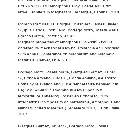
Microstructural and magnetic characterization of a
Co62Nb6Zr2B30 amorphous alloy. Poster en Curso.
Novel Frontiers in Magnetism. Benasque, España. 2014
Moreno Ramírez, Luis Miguel, Blazquez Gamez, Javier
S., Ipus Bados, Jhon Jairo, Borrego Moro, Josefa Maria,
Franco Garcia, Victorino, et. al.:
Magnetic properties of amorphous Co62Nb6Zr2B30
obtained by mechanical alloying. Ponencia en Congreso.
58th Annual Conference on Magnetism and Magnetic
Materials. Denver, USA. 2013
Borrego Moro, Josefa Maria, Blazquez Gamez, Javier
S., Conde Amiano, Clara F., Conde Amiano, Alejandro:
Enthalpy relaxation and Curie temperature behaviour in
Fe(Co)SiAlGaPCB amorphous alloys upon low
temperature annealing. Poster en Congreso. 20th
International Symposium on Metastable, Amorphous and
Nanostructured Materials (ISMANAM 2013). Turín, Italia.
2013
Blazquez Gamez, Javier S., Borrego Moro, Josefa