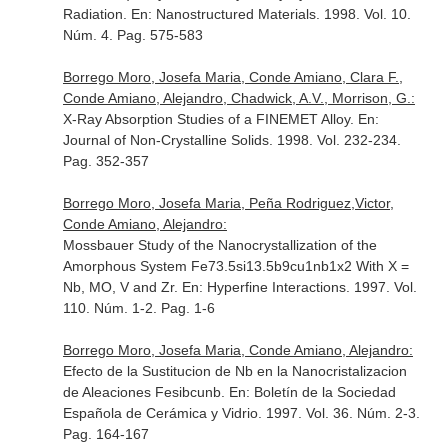
Radiation.
En: Nanostructured Materials
. 1998. Vol. 10.
Núm. 4. Pag. 575-583
Borrego Moro, Josefa Maria, Conde Amiano, Clara F.,
Conde Amiano, Alejandro, Chadwick, A.V., Morrison, G.:
X-Ray Absorption Studies of a FINEMET Alloy.
En:
Journal of Non-Crystalline Solids
. 1998. Vol. 232-234.
Pag. 352-357
Borrego Moro, Josefa Maria, Peña Rodriguez,Victor,
Conde Amiano, Alejandro:
Mossbauer Study of the Nanocrystallization of the
Amorphous System Fe73.5si13.5b9cu1nb1x2 With X =
Nb, MO, V and Zr.
En: Hyperfine Interactions
. 1997. Vol.
110. Núm. 1-2. Pag. 1-6
Borrego Moro, Josefa Maria, Conde Amiano, Alejandro:
Efecto de la Sustitucion de Nb en la Nanocristalizacion
de Aleaciones Fesibcunb.
En: Boletín de la Sociedad
Española de Cerámica y Vidrio
. 1997. Vol. 36. Núm. 2-3.
Pag. 164-167