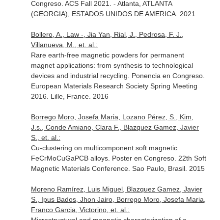
Congreso. ACS Fall 2021. - Atlanta, ATLANTA
(GEORGIA); ESTADOS UNIDOS DE AMERICA. 2021
Bollero, A., Law -, Jia Yan, Rial, J., Pedrosa, F. J.,
Villanueva, M., et. al.:
Rare earth-free magnetic powders for permanent
magnet applications: from synthesis to technological
devices and industrial recycling. Ponencia en Congreso.
European Materials Research Society Spring Meeting
2016. Lille, France. 2016
Borrego Moro, Josefa Maria, Lozano Pérez, S., Kim,
J.s., Conde Amiano, Clara F., Blazquez Gamez, Javier
S., et. al.:
Cu-clustering on multicomponent soft magnetic
FeCrMoCuGaPCB alloys. Poster en Congreso. 22th Soft
Magnetic Materials Conference. Sao Paulo, Brasil. 2015
Moreno Ramírez, Luis Miguel, Blazquez Gamez, Javier
S., Ipus Bados, Jhon Jairo, Borrego Moro, Josefa Maria,
Franco Garcia, Victorino, et. al.: