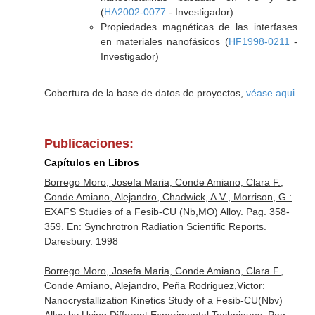
(
HA2002-0077
- Investigador)
Propiedades magnéticas de las interfases
en materiales nanofásicos (
HF1998-0211
-
Investigador)
Cobertura de la base de datos de proyectos,
véase aqui
Publicaciones:
Capítulos en Libros
Borrego Moro, Josefa Maria, Conde Amiano, Clara F.,
Conde Amiano, Alejandro, Chadwick, A.V., Morrison, G.:
EXAFS Studies of a Fesib-CU (Nb,MO) Alloy. Pag. 358-
359.
En: Synchrotron Radiation Scientific Reports
.
Daresbury. 1998
Borrego Moro, Josefa Maria, Conde Amiano, Clara F.,
Conde Amiano, Alejandro, Peña Rodriguez,Victor:
Nanocrystallization Kinetics Study of a Fesib-CU(Nbv)