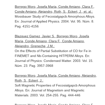
Borrego Moro, Josefa Maria, Conde Amiano, Clara F.,
Conde Amiano, Alejandro, Roth, S., Eckert, J., et. al.:
Mossbauer Study of Fecosialgapcb Amorphous Alloys.
En: Journal of Applied Physics
. 2004. Vol. 95. Núm. 8.
Pag. 4151-4156
Blazquez Gamez, Javier S., Borrego Moro, Josefa
Maria, Conde Amiano, Clara F., Conde Amiano,
Alejandro, Greneche, J.M.:
On the Effects of Partial Substitution of CO for Fe in
FINEMET and Nb-Containing HITPERM Alloys.
En:
Journal of Physics: Condensed Matter
. 2003. Vol. 15.
Núm. 23. Pag. 3957-3968
Borrego Moro, Josefa Maria, Conde Amiano, Alejandro,
Roth, S., Eckert, J.:
Soft Magnetic Properties of Fecosialgapcb Amorphous
Alloys.
En: Journal of Magnetism and Magnetic
Materials
. 2003. Vol. 254-255. Pag. 444-446