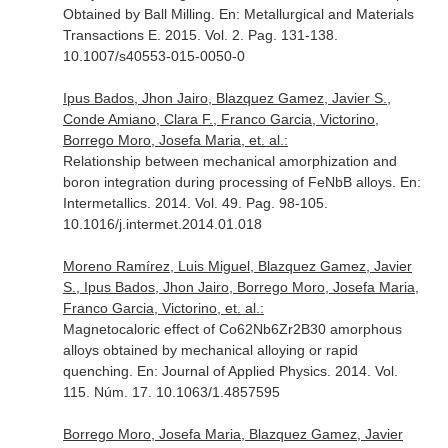
Obtained by Ball Milling.
En: Metallurgical and Materials
Transactions E
. 2015. Vol. 2. Pag. 131-138.
10.1007/s40553-015-0050-0
Ipus Bados, Jhon Jairo, Blazquez Gamez, Javier S.,
Conde Amiano, Clara F., Franco Garcia, Victorino,
Borrego Moro, Josefa Maria, et. al.:
Relationship between mechanical amorphization and
boron integration during processing of FeNbB alloys.
En:
Intermetallics
. 2014. Vol. 49. Pag. 98-105.
10.1016/j.intermet.2014.01.018
Moreno Ramírez, Luis Miguel, Blazquez Gamez, Javier
S., Ipus Bados, Jhon Jairo, Borrego Moro, Josefa Maria,
Franco Garcia, Victorino, et. al.:
Magnetocaloric effect of Co62Nb6Zr2B30 amorphous
alloys obtained by mechanical alloying or rapid
quenching.
En: Journal of Applied Physics
. 2014. Vol.
115. Núm. 17. 10.1063/1.4857595
Borrego Moro, Josefa Maria, Blazquez Gamez, Javier