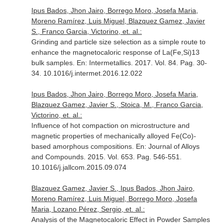
Ipus Bados, Jhon Jairo, Borrego Moro, Josefa Maria,
Moreno Ramírez, Luis Miguel, Blazquez Gamez, Javier
S., Franco Garcia, Victorino, et. al.:
Grinding and particle size selection as a simple route to
enhance the magnetocaloric response of La(Fe,Si)13
bulk samples.
En: Intermetallics
. 2017. Vol. 84. Pag. 30-
34. 10.1016/j.intermet.2016.12.022
Ipus Bados, Jhon Jairo, Borrego Moro, Josefa Maria,
Blazquez Gamez, Javier S., Stoica, M., Franco Garcia,
Victorino, et. al.:
Influence of hot compaction on microstructure and
magnetic properties of mechanically alloyed Fe(Co)-
based amorphous compositions.
En: Journal of Alloys
and Compounds
. 2015. Vol. 653. Pag. 546-551.
10.1016/j.jallcom.2015.09.074
Blazquez Gamez, Javier S., Ipus Bados, Jhon Jairo,
Moreno Ramírez, Luis Miguel, Borrego Moro, Josefa
Maria, Lozano Pérez, Sergio, et. al.:
Analysis of the Magnetocaloric Effect in Powder Samples