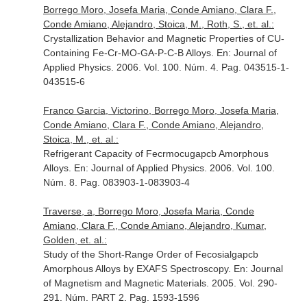
Borrego Moro, Josefa Maria, Conde Amiano, Clara F.,
Conde Amiano, Alejandro, Stoica, M., Roth, S., et. al.:
Crystallization Behavior and Magnetic Properties of CU-
Containing Fe-Cr-MO-GA-P-C-B Alloys.
En: Journal of
Applied Physics
. 2006. Vol. 100. Núm. 4. Pag. 043515-1-
043515-6
Franco Garcia, Victorino, Borrego Moro, Josefa Maria,
Conde Amiano, Clara F., Conde Amiano, Alejandro,
Stoica, M., et. al.:
Refrigerant Capacity of Fecrmocugapcb Amorphous
Alloys.
En: Journal of Applied Physics
. 2006. Vol. 100.
Núm. 8. Pag. 083903-1-083903-4
Traverse, a, Borrego Moro, Josefa Maria, Conde
Amiano, Clara F., Conde Amiano, Alejandro, Kumar,
Golden, et. al.:
Study of the Short-Range Order of Fecosialgapcb
Amorphous Alloys by EXAFS Spectroscopy.
En: Journal
of Magnetism and Magnetic Materials
. 2005. Vol. 290-
291. Núm. PART 2. Pag. 1593-1596