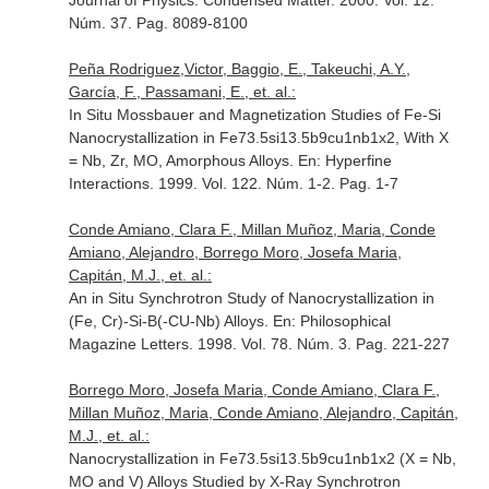
Journal of Physics: Condensed Matter
. 2000. Vol. 12.
Núm. 37. Pag. 8089-8100
Peña Rodriguez,Victor, Baggio, E., Takeuchi, A.Y.,
García, F., Passamani, E., et. al.:
In Situ Mossbauer and Magnetization Studies of Fe-Si
Nanocrystallization in Fe73.5si13.5b9cu1nb1x2, With X
= Nb, Zr, MO, Amorphous Alloys.
En: Hyperfine
Interactions
. 1999. Vol. 122. Núm. 1-2. Pag. 1-7
Conde Amiano, Clara F., Millan Muñoz, Maria, Conde
Amiano, Alejandro, Borrego Moro, Josefa Maria,
Capitán, M.J., et. al.:
An in Situ Synchrotron Study of Nanocrystallization in
(Fe, Cr)-Si-B(-CU-Nb) Alloys.
En: Philosophical
Magazine Letters
. 1998. Vol. 78. Núm. 3. Pag. 221-227
Borrego Moro, Josefa Maria, Conde Amiano, Clara F.,
Millan Muñoz, Maria, Conde Amiano, Alejandro, Capitán,
M.J., et. al.:
Nanocrystallization in Fe73.5si13.5b9cu1nb1x2 (X = Nb,
MO and V) Alloys Studied by X-Ray Synchrotron