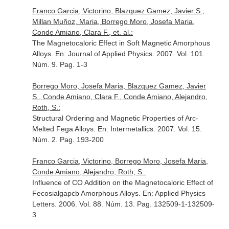
Franco Garcia, Victorino, Blazquez Gamez, Javier S.,
Millan Muñoz, Maria, Borrego Moro, Josefa Maria,
Conde Amiano, Clara F., et. al.:
The Magnetocaloric Effect in Soft Magnetic Amorphous
Alloys.
En: Journal of Applied Physics
. 2007. Vol. 101.
Núm. 9. Pag. 1-3
Borrego Moro, Josefa Maria, Blazquez Gamez, Javier
S., Conde Amiano, Clara F., Conde Amiano, Alejandro,
Roth, S.:
Structural Ordering and Magnetic Properties of Arc-
Melted Fega Alloys.
En: Intermetallics
. 2007. Vol. 15.
Núm. 2. Pag. 193-200
Franco Garcia, Victorino, Borrego Moro, Josefa Maria,
Conde Amiano, Alejandro, Roth, S.:
Influence of CO Addition on the Magnetocaloric Effect of
Fecosialgapcb Amorphous Alloys.
En: Applied Physics
Letters
. 2006. Vol. 88. Núm. 13. Pag. 132509-1-132509-
3