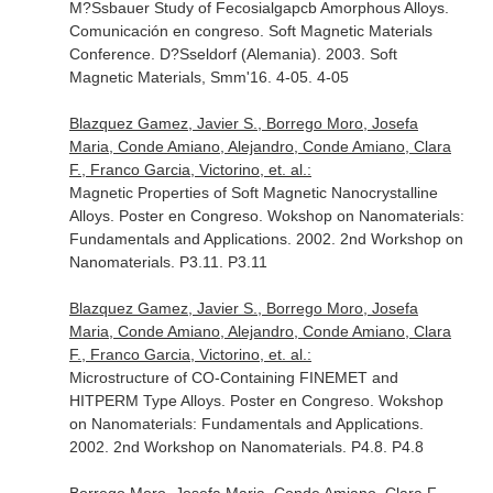
M?Ssbauer Study of Fecosialgapcb Amorphous Alloys.
Comunicación en congreso. Soft Magnetic Materials
Conference. D?Sseldorf (Alemania). 2003. Soft
Magnetic Materials, Smm'16. 4-05. 4-05
Blazquez Gamez, Javier S., Borrego Moro, Josefa
Maria, Conde Amiano, Alejandro, Conde Amiano, Clara
F., Franco Garcia, Victorino, et. al.:
Magnetic Properties of Soft Magnetic Nanocrystalline
Alloys. Poster en Congreso. Wokshop on Nanomaterials:
Fundamentals and Applications. 2002. 2nd Workshop on
Nanomaterials. P3.11. P3.11
Blazquez Gamez, Javier S., Borrego Moro, Josefa
Maria, Conde Amiano, Alejandro, Conde Amiano, Clara
F., Franco Garcia, Victorino, et. al.:
Microstructure of CO-Containing FINEMET and
HITPERM Type Alloys. Poster en Congreso. Wokshop
on Nanomaterials: Fundamentals and Applications.
2002. 2nd Workshop on Nanomaterials. P4.8. P4.8