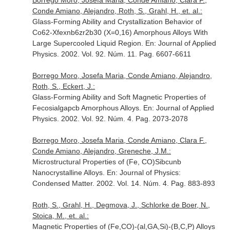
Borrego Moro, Josefa Maria, Conde Amiano, Clara F.,
Conde Amiano, Alejandro, Roth, S., Grahl, H., et. al.:
Glass-Forming Ability and Crystallization Behavior of
Co62-Xfexnb6zr2b30 (X=0,16) Amorphous Alloys With
Large Supercooled Liquid Region.
En: Journal of Applied
Physics
. 2002. Vol. 92. Núm. 11. Pag. 6607-6611
Borrego Moro, Josefa Maria, Conde Amiano, Alejandro,
Roth, S., Eckert, J.:
Glass-Forming Ability and Soft Magnetic Properties of
Fecosialgapcb Amorphous Alloys.
En: Journal of Applied
Physics
. 2002. Vol. 92. Núm. 4. Pag. 2073-2078
Borrego Moro, Josefa Maria, Conde Amiano, Clara F.,
Conde Amiano, Alejandro, Greneche, J.M.:
Microstructural Properties of (Fe, CO)Sibcunb
Nanocrystalline Alloys.
En: Journal of Physics:
Condensed Matter
. 2002. Vol. 14. Núm. 4. Pag. 883-893
Roth, S., Grahl, H., Degmova, J., Schlorke de Boer, N.,
Stoica, M., et. al.:
Magnetic Properties of (Fe,CO)-(al,GA,Si)-(B,C,P) Alloys