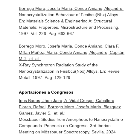
Borrego Moro, Josefa Maria, Conde Amiano, Alejandro:
Nanocrystallization Behaviour of Fesibcu(Nbx) Alloys.
En: Materials Science & Engineering A: Structural
Materials: Properties, Microstructure and Processing
.
1997. Vol. 226. Pag. 663-667
Borrego Moro, Josefa Maria, Conde Amiano, Clara F.,
Millan Muñoz, Maria, Conde Amiano, Alejandro, Capitán,
M.J., et. al.:
X-Ray Synchrotron Radiation Study of the
Nanocrystallization in Fesibcu(Nbx) Alloys.
En: Revue
Metall
. 1997. Pag. 129-129
Aportaciones a Congresos
Ipus Bados, Jhon Jairo, A. Vidal Crespo, Caballero
Flores, Rafael, Borrego Moro, Josefa Maria, Blazquez
Gamez, Javier S., et. al.:
Mössbauer Studies from Amorphous to Nanocrystalline
Compounds. Ponencia en Congreso. 3rd Iberian
Meeting on Mössbauer Spectroscopy. Sevilla. 2024