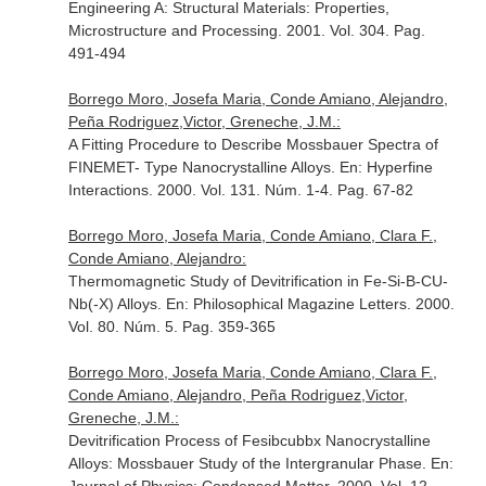
Engineering A: Structural Materials: Properties,
Microstructure and Processing
. 2001. Vol. 304. Pag.
491-494
Borrego Moro, Josefa Maria, Conde Amiano, Alejandro,
Peña Rodriguez,Victor, Greneche, J.M.:
A Fitting Procedure to Describe Mossbauer Spectra of
FINEMET- Type Nanocrystalline Alloys.
En: Hyperfine
Interactions
. 2000. Vol. 131. Núm. 1-4. Pag. 67-82
Borrego Moro, Josefa Maria, Conde Amiano, Clara F.,
Conde Amiano, Alejandro:
Thermomagnetic Study of Devitrification in Fe-Si-B-CU-
Nb(-X) Alloys.
En: Philosophical Magazine Letters
. 2000.
Vol. 80. Núm. 5. Pag. 359-365
Borrego Moro, Josefa Maria, Conde Amiano, Clara F.,
Conde Amiano, Alejandro, Peña Rodriguez,Victor,
Greneche, J.M.:
Devitrification Process of Fesibcubbx Nanocrystalline
Alloys: Mossbauer Study of the Intergranular Phase.
En: