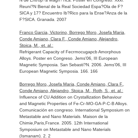
N de Entrop?a Magn?Tica. Poster en Congreso. Xxxi.
Reuni?N Bienal de la Real Sociedad Espa?Ola de F?
SICA y 17? Encuentro Ib?Rico para la Ense?Anza de la
F?SICA. Granada. 2007
Franco Garcia, Victorino, Borrego Moro, Josefa Maria,
Conde Amiano, Clara F., Conde Amiano, Alejandro,
Stoica, M., et. al.:
Refrigerant Capacity of Fecrmocugapcb Amorphous
Alloys. Poster en Congreso. Jems'06, III European
Magnetic Symposia. San Sebasti?N. 2006. Jems'06, III
European Magnetic Symposia. 166. 166
Borrego Moro, Josefa Maria, Conde Amiano, Clara F.,
Conde Amiano, Alejandro, Stoica, M., Roth, S., et. al.:
Influence of CU Addition on Crystallization Behaviour
and Magnetic Properties of Fe-Cr-MO-GA-P-C-B Alloys.
Comunicación en congreso. International Symposium on
Metastable and Nano Materials. Maison de la
Chimie,Paris,France. 2005. 12th International
Symposium on Metastable and Nano Materials
(Ismanam). 2. 2