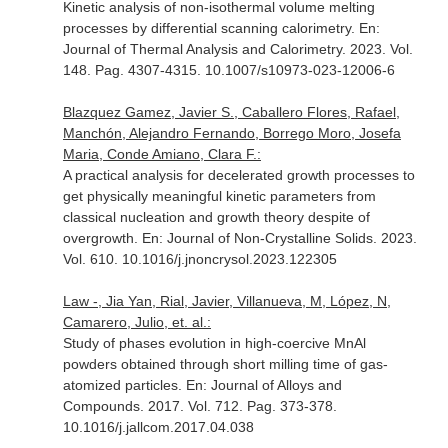
Kinetic analysis of non-isothermal volume melting
processes by differential scanning calorimetry.
En:
Journal of Thermal Analysis and Calorimetry
. 2023. Vol.
148. Pag. 4307-4315. 10.1007/s10973-023-12006-6
Blazquez Gamez, Javier S., Caballero Flores, Rafael,
Manchón, Alejandro Fernando, Borrego Moro, Josefa
Maria, Conde Amiano, Clara F.:
A practical analysis for decelerated growth processes to
get physically meaningful kinetic parameters from
classical nucleation and growth theory despite of
overgrowth.
En: Journal of Non-Crystalline Solids
. 2023.
Vol. 610. 10.1016/j.jnoncrysol.2023.122305
Law -, Jia Yan, Rial, Javier, Villanueva, M, López, N,
Camarero, Julio, et. al.:
Study of phases evolution in high-coercive MnAl
powders obtained through short milling time of gas-
atomized particles.
En: Journal of Alloys and
Compounds
. 2017. Vol. 712. Pag. 373-378.
10.1016/j.jallcom.2017.04.038