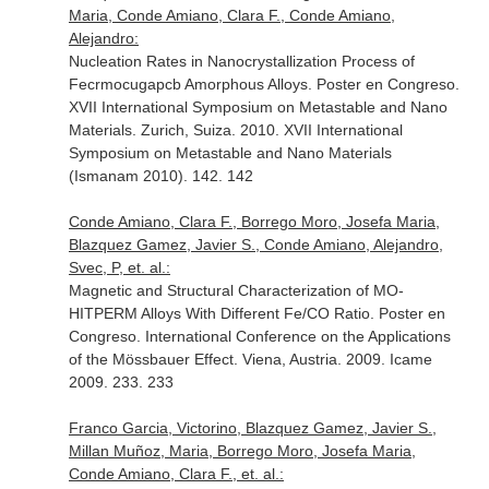
Maria, Conde Amiano, Clara F., Conde Amiano,
Alejandro:
Nucleation Rates in Nanocrystallization Process of
Fecrmocugapcb Amorphous Alloys. Poster en Congreso.
XVII International Symposium on Metastable and Nano
Materials. Zurich, Suiza. 2010. XVII International
Symposium on Metastable and Nano Materials
(Ismanam 2010). 142. 142
Conde Amiano, Clara F., Borrego Moro, Josefa Maria,
Blazquez Gamez, Javier S., Conde Amiano, Alejandro,
Svec, P, et. al.:
Magnetic and Structural Characterization of MO-
HITPERM Alloys With Different Fe/CO Ratio. Poster en
Congreso. International Conference on the Applications
of the Mössbauer Effect. Viena, Austria. 2009. Icame
2009. 233. 233
Franco Garcia, Victorino, Blazquez Gamez, Javier S.,
Millan Muñoz, Maria, Borrego Moro, Josefa Maria,
Conde Amiano, Clara F., et. al.: