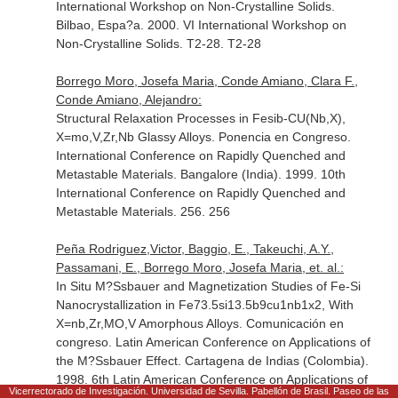
International Workshop on Non-Crystalline Solids.
Bilbao, Espa?a. 2000. VI International Workshop on
Non-Crystalline Solids. T2-28. T2-28
Borrego Moro, Josefa Maria, Conde Amiano, Clara F.,
Conde Amiano, Alejandro:
Structural Relaxation Processes in Fesib-CU(Nb,X),
X=mo,V,Zr,Nb Glassy Alloys. Ponencia en Congreso.
International Conference on Rapidly Quenched and
Metastable Materials. Bangalore (India). 1999. 10th
International Conference on Rapidly Quenched and
Metastable Materials. 256. 256
Peña Rodriguez,Victor, Baggio, E., Takeuchi, A.Y.,
Passamani, E., Borrego Moro, Josefa Maria, et. al.:
In Situ M?Ssbauer and Magnetization Studies of Fe-Si
Nanocrystallization in Fe73.5si13.5b9cu1nb1x2, With
X=nb,Zr,MO,V Amorphous Alloys. Comunicación en
congreso. Latin American Conference on Applications of
the M?Ssbauer Effect. Cartagena de Indias (Colombia).
1998. 6th Latin American Conference on Applications of
Vicerrectorado de Investigación. Universidad de Sevilla. Pabellón de Brasil. Paseo de las