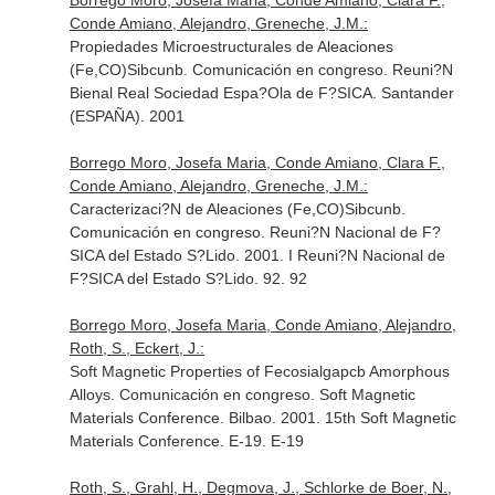
Borrego Moro, Josefa Maria, Conde Amiano, Clara F.,
Conde Amiano, Alejandro, Greneche, J.M.:
Propiedades Microestructurales de Aleaciones
(Fe,CO)Sibcunb. Comunicación en congreso. Reuni?N
Bienal Real Sociedad Espa?Ola de F?SICA. Santander
(ESPAÑA). 2001
Borrego Moro, Josefa Maria, Conde Amiano, Clara F.,
Conde Amiano, Alejandro, Greneche, J.M.:
Caracterizaci?N de Aleaciones (Fe,CO)Sibcunb.
Comunicación en congreso. Reuni?N Nacional de F?
SICA del Estado S?Lido. 2001. I Reuni?N Nacional de
F?SICA del Estado S?Lido. 92. 92
Borrego Moro, Josefa Maria, Conde Amiano, Alejandro,
Roth, S., Eckert, J.:
Soft Magnetic Properties of Fecosialgapcb Amorphous
Alloys. Comunicación en congreso. Soft Magnetic
Materials Conference. Bilbao. 2001. 15th Soft Magnetic
Materials Conference. E-19. E-19
Roth, S., Grahl, H., Degmova, J., Schlorke de Boer, N.,