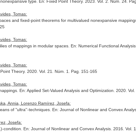
y nonexpansive type.
En: Fixed Point Theory
. 2023. Vol. 2. Núm. 24. Pa
vides, Tomas:
aces and fixed-point theorems for multivalued nonexpansive mapping
-25
vides, Tomas:
ilies of mappings in modular spaces.
En: Numerical Functional Analysis
vides, Tomas:
 Point Theory
. 2020. Vol. 21. Núm. 1. Pag. 151-165
vides, Tomas:
 mappings.
En: Applied Set-Valued Analysis and Optimization
. 2020. Vol
ka, Annia, Lorenzo Ramírez, Josefa:
ans of "ultra''-techniques.
En: Journal of Nonlinear and Convex Analys
rez, Josefa:
)-condition.
En: Journal of Nonlinear and Convex Analysis
. 2016. Vol.