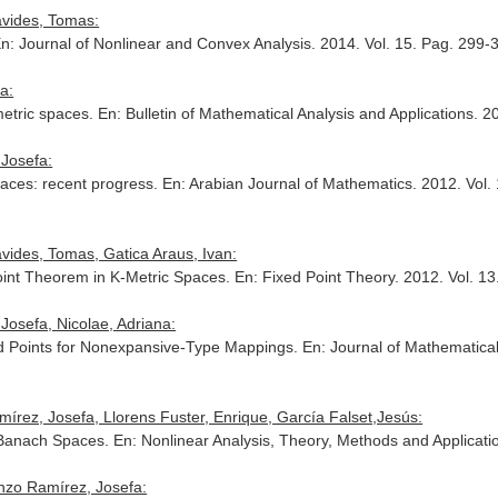
vides, Tomas:
n: Journal of Nonlinear and Convex Analysis
. 2014. Vol. 15. Pag. 299-
a:
metric spaces.
En: Bulletin of Mathematical Analysis and Applications
. 2
 Josefa:
paces: recent progress.
En: Arabian Journal of Mathematics
. 2012. Vol
ides, Tomas, Gatica Araus, Ivan:
oint Theorem in K-Metric Spaces.
En: Fixed Point Theory
. 2012. Vol. 1
Josefa, Nicolae, Adriana:
d Points for Nonexpansive-Type Mappings.
En: Journal of Mathematical
ez, Josefa, Llorens Fuster, Enrique, García Falset,Jesús:
n Banach Spaces.
En: Nonlinear Analysis, Theory, Methods and Applicati
enzo Ramírez, Josefa: