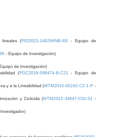
 lineales (
PID2023-148294NB-I00
- Equipo de
96
- Equipo de Investigación)
Equipo de Investigación)
bilidad (
PGC2018-098474-B-C21
- Equipo de
a y a la Lineabilidad (
MTM2015-65242-C2-1-P
-
mización y Ciclicida (
MTM2012-34847-C02-01
-
 Investigador)