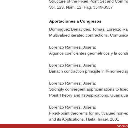
Structure of the Fixed Point Set and Comm
Vol. 129. Núm. 12. Pag. 3549-3557
Aportaciones a Congresos
Domínguez Benavides, Tomas, Lorenzo Ram
Multivalued iterated contractions. Comunic
Lorenzo Ramírez, Josefa:
Algunos coeficientes geométricos y la cond
Lorenzo Ramírez, Josefa:
Banach contraction principle in K-normed sp
Lorenzo Ramírez, Josefa:
Strongly convergent approximations to fixe
Point Theory and its Applications. Guanaj
Lorenzo Ramírez, Josefa:
Fixed-point theorems for multivalued non-
and its Applications. Haifa, Israel. 2001
Vicerrec