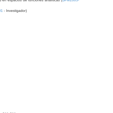
d en espacios de funciones analíticas (
BFM2003-
01
- Investigador)