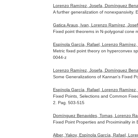
Lorenzo Ramírez, Josefa, Domínguez Bena
A further generalization of nonexpansivity.
E
Gatica Araus, Ivan, Lorenzo Ramírez, Josef
Fixed point theorems in N-polygonal cone 
Espínola García, Rafael, Lorenzo Ramírez,
Metric fixed point theory on hyperconvex s
0044-z
Lorenzo Ramírez, Josefa, Domínguez Benav
Some Generalizations of Kannan's Fixed P
Espínola García, Rafael, Lorenzo Ramírez, 
Fixed Points, Selections and Common Fixe
2. Pag. 503-515
Domínguez Benavides, Tomas, Lorenzo Ramír
Fixed Point Properties and Proximinality i
Alber, Yakov, Espínola García, Rafael, Lor