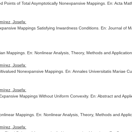
ed Points of Total Asymptotically Nonexpansive Mappings.
En: Acta Mat
írez, Josefa:
xpansive Mappings Satisfying Inwardness Conditions.
En: Journal of M
zian Mappings.
En: Nonlinear Analysis, Theory, Methods and Applicatio
írez, Josefa:
Multivalued Nonexpansive Mappings.
En: Annales Universitatis Mariae C
írez, Josefa:
-Expansive Mappings Without Uniform Convexity.
En: Abstract and Appli
onlinear Mappings.
En: Nonlinear Analysis, Theory, Methods and Applic
írez, Josefa: