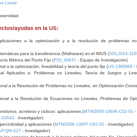
no Lineal
niversidad
yectos/ayudas en la US:
Aplicaciones a la optimización y a la resolución de problemas no
temáticas para la transferencia (Mathware) en el IMUS (
SOL2024-315
oría Métrica del Punto Fijo (
P20_00637
- Equipo de Investigación)
al a la optimización, lineabilidad y teoría del punto fijo (
US-1380969
- 
nal Aplicados a: Problemas no Lineales, Teoría de Juegos y Linea
ional a la Resolución de Problemas no Lineales, en Optimización Convex
cional a la Resolución de Ecuaciones no Lineales, Problemas de Opti
tonos, acretivos y ciclicos: aplicaciones (
MTM2009-10696-C02-01
-
-03543
- Investigador)
iperciclicidad y aplicaciones (
MTM2006-13997-C02-01
- Investigador)
5/FQM-627
- Investigador)