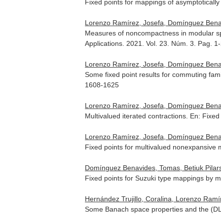
Fixed points for mappings of asymptoticall
Lorenzo Ramírez, Josefa, Domínguez Bena
Measures of noncompactness in modular sp
Applications
. 2021. Vol. 23. Núm. 3. Pag. 1
Lorenzo Ramírez, Josefa, Domínguez Bena
Some fixed point results for commuting fam
1608-1625
Lorenzo Ramírez, Josefa, Domínguez Bena
Multivalued iterated contractions.
En: Fixed
Lorenzo Ramírez, Josefa, Domínguez Bena
Fixed points for multivalued nonexpansive
Domínguez Benavides, Tomas, Betiuk Pilars
Fixed points for Suzuki type mappings by me
Hernández Trujillo, Coralina, Lorenzo Ramí
Some Banach space properties and the (DL