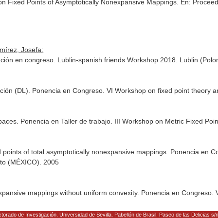
on Fixed Points of Asymptotically Nonexpansive Mappings.
En: Proceed
írez, Josefa:
ación en congreso. Lublin-spanish friends Workshop 2018. Lublin (Polo
ición (DL). Ponencia en Congreso. VI Workshop on fixed point theory 
aces. Ponencia en Taller de trabajo. III Workshop on Metric Fixed Poin
d points of total asymptotically nonexpansive mappings. Ponencia en C
uato (MÉXICO). 2005
expansive mappings without uniform convexity. Ponencia en Congreso. 
torado de Investigación. Universidad de Sevilla. Pabellón de Brasil. Paseo de las Delicias s/n