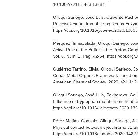
10.1002/2211-5463.13284.
Olloqui Sariego, José Luis, Calvente Pach
Review/Reseña: Immobilizing Redox Enzym
https://doi.org/10.1016/j.coelec.2020.1006
Márquez, Inmaculada, Olloqui Sariego, José
Active Role of the Buffer in the Proton-Cou
Vol. 6. Núm. 1. Pag. 42-54. https://doi.or
Gutiérrez Tarriño, Silvia, Olloqui Sariego,
Cobalt Metal-Organic Framework based on 
American Chemical Society
. 2020. Vol. 14
Olloqui Sariego, José Luis, Zakharova, Gali
Influence of tryptophan mutation on the dir
https://doi.org/10.1016/j.electacta.2020.13
Pérez Mejías, Gonzalo, Olloqui Sariego, Jos
Physical contact between cytochrome c1 and
https://doi.org/10.1016/j.bbabio.2020.1482