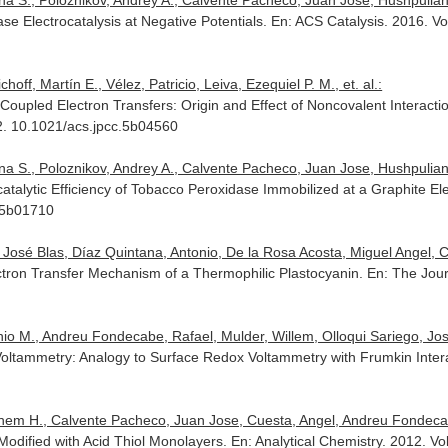
na S., Poloznikov, Andrey A., Calvente Pacheco, Juan Jose, Hushpulian, 
ase Electrocatalysis at Negative Potentials.
En: ACS Catalysis
. 2016. V
off, Martín E., Vélez, Patricio, Leiva, Ezequiel P. M., et. al.:
n-Coupled Electron Transfers: Origin and Effect of Noncovalent Interacti
2. 10.1021/acs.jpcc.5b04560
na S., Poloznikov, Andrey A., Calvente Pacheco, Juan Jose, Hushpulian, 
atalytic Efficiency of Tobacco Peroxidase Immobilized at a Graphite El
.5b01710
 José Blas, Díaz Quintana, Antonio, De la Rosa Acosta, Miguel Angel, C
tron Transfer Mechanism of a Thermophilic Plastocyanin.
En: The Jour
o M., Andreu Fondecabe, Rafael, Mulder, Willem, Olloqui Sariego, Jos
 Voltammetry: Analogy to Surface Redox Voltammetry with Frumkin Inter
hem H., Calvente Pacheco, Juan Jose, Cuesta, Angel, Andreu Fondeca
Modified with Acid Thiol Monolayers.
En: Analytical Chemistry
. 2012. V