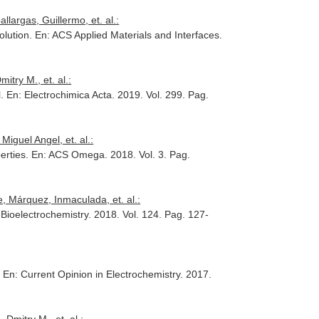
largas, Guillermo, et. al.:
olution.
En: ACS Applied Materials and Interfaces
.
try M., et. al.:
l.
En: Electrochimica Acta
. 2019. Vol. 299. Pag.
iguel Angel, et. al.:
erties.
En: ACS Omega
. 2018. Vol. 3. Pag.
, Márquez, Inmaculada, et. al.:
 Bioelectrochemistry
. 2018. Vol. 124. Pag. 127-
.
En: Current Opinion in Electrochemistry
. 2017.