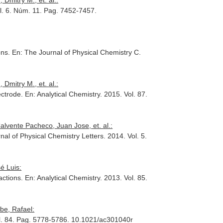
Dmitry M., et. al.:
ol. 6. Núm. 11. Pag. 7452-7457.
ons.
En: The Journal of Physical Chemistry C
.
Dmitry M., et. al.:
ectrode.
En: Analytical Chemistry
. 2015. Vol. 87.
alvente Pacheco, Juan Jose, et. al.:
nal of Physical Chemistry Letters
. 2014. Vol. 5.
é Luis:
actions.
En: Analytical Chemistry
. 2013. Vol. 85.
be, Rafael:
ol. 84. Pag. 5778-5786. 10.1021/ac301040r