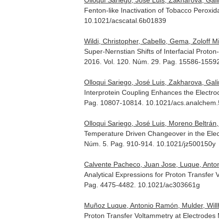
Olloqui Sariego, José Luis, Zakharova, Gali
Fenton-like Inactivation of Tobacco Peroxid
10.1021/acscatal.6b01839
Wildi, Christopher, Cabello, Gema, Zoloff Mich
Super-Nernstian Shifts of Interfacial Proto
2016. Vol. 120. Núm. 29. Pag. 15586-1559
Olloqui Sariego, José Luis, Zakharova, Gali
Interprotein Coupling Enhances the Electroc
Pag. 10807-10814. 10.1021/acs.analchem
Olloqui Sariego, José Luis, Moreno Beltrán,
Temperature Driven Changeover in the Elec
Núm. 5. Pag. 910-914. 10.1021/jz500150y
Calvente Pacheco, Juan Jose, Luque, Antoni
Analytical Expressions for Proton Transfer
Pag. 4475-4482. 10.1021/ac303661g
Muñoz Luque, Antonio Ramón, Mulder, Will
Proton Transfer Voltammetry at Electrodes 