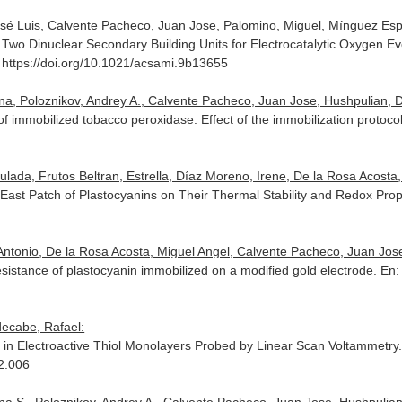
 José Luis, Calvente Pacheco, Juan Jose, Palomino, Miguel, Mínguez Espal
wo Dinuclear Secondary Building Units for Electrocatalytic Oxygen Ev
 https://doi.org/10.1021/acsami.9b13655
na, Poloznikov, Andrey A., Calvente Pacheco, Juan Jose, Hushpulian, Dmi
of immobilized tobacco peroxidase: Effect of the immobilization protoco
lada, Frutos Beltran, Estrella, Díaz Moreno, Irene, De la Rosa Acosta, M
 East Patch of Plastocyanins on Their Thermal Stability and Redox Prop
 Antonio, De la Rosa Acosta, Miguel Angel, Calvente Pacheco, Juan Jose
esistance of plastocyanin immobilized on a modified gold electrode.
En:
ecabe, Rafael:
 in Electroactive Thiol Monolayers Probed by Linear Scan Voltammetry
12.006