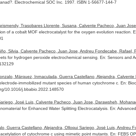
Canad?. Electrochemical SOC Inc. 1997. ISBN 1-56677-144-7
er, Arismendy, Trasobares Llorente, Susana, Calvente Pacheco, Juan Jose
ion of a cobalt MOF electrocatalyst for the oxygen evolution reaction.
E
01
rriño, Silvia, Calvente Pacheco, Juan Jose, Andreu Fondecabe, Rafael, R
eets for hydrogen peroxide electrochemical sensing.
En: Sensors and A
.132129
Gonzalo, Márquez, Inmaculada, Guerra Castellano, Alejandra, Calvente P
in electrode-immobilized mutant species of human cytochrome c.
En: Bio
.org/10.1016/j.bbabio.2022.148570
Sariego, José Luis, Calvente Pacheco, Juan Jose, Darawsheh, Mohanad D
omaterial for Enhanced Water Splitting Electrocatalysis.
En: Advanced
, Guerra Castellano, Alejandra, Olloqui Sariego, José Luis, Andreu Fo
ne acetylation of cytochrome c using mimetic point mutants.
En: FEBS OP