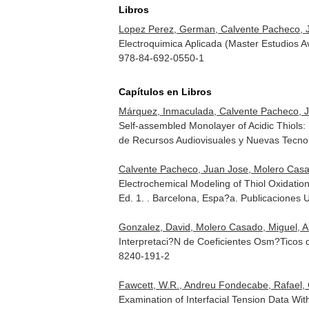
Libros
Lopez Perez, German, Calvente Pacheco, J
Electroquimica Aplicada (Master Estudios
978-84-692-0550-1
Capítulos en Libros
Márquez, Inmaculada, Calvente Pacheco, Ju
Self-assembled Monolayer of Acidic Thiols: 
de Recursos Audiovisuales y Nuevas Tecnol
Calvente Pacheco, Juan Jose, Molero Casa
Electrochemical Modeling of Thiol Oxidati
Ed. 1. . Barcelona, Espa?a. Publicaciones
Gonzalez, David, Molero Casado, Miguel, 
Interpretaci?N de Coeficientes Osm?Ticos
8240-191-2
Fawcett, W.R., Andreu Fondecabe, Rafael, 
Examination of Interfacial Tension Data W