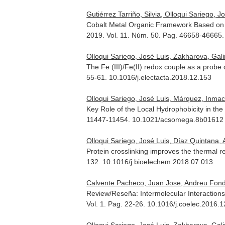
Gutiérrez Tarriño, Silvia, Olloqui Sariego,
Cobalt Metal Organic Framework Based on T
2019. Vol. 11. Núm. 50. Pag. 46658-46665.
Olloqui Sariego, José Luis, Zakharova, Gali
The Fe (III)/Fe(II) redox couple as a probe 
55-61. 10.1016/j.electacta.2018.12.153
Olloqui Sariego, José Luis, Márquez, Inmacu
Key Role of the Local Hydrophobicity in the
11447-11454. 10.1021/acsomega.8b01612
Olloqui Sariego, José Luis, Díaz Quintana,
Protein crosslinking improves the thermal r
132. 10.1016/j.bioelechem.2018.07.013
Calvente Pacheco, Juan Jose, Andreu Fond
Review/Reseña: Intermolecular Interactions
Vol. 1. Pag. 22-26. 10.1016/j.coelec.2016.