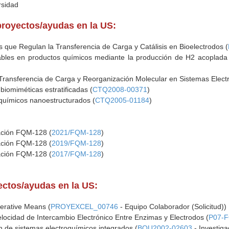
rsidad
proyectos/ayudas en la US:
s que Regulan la Transferencia de Carga y Catálisis en Bioelectrodos (
bles en productos químicos mediante la producción de H2 acoplada 
ransferencia de Carga y Reorganización Molecular en Sistemas Elect
biomiméticas estratificadas (
CTQ2008-00371
)
oquímicos nanoestructurados (
CTQ2005-01184
)
gación FQM-128 (
2021/FQM-128
)
gación FQM-128 (
2019/FQM-128
)
gación FQM-128 (
2017/FQM-128
)
yectos/ayudas en la US:
perative Means (
PROYEXCEL_00746
- Equipo Colaborador (Solicitud))
elocidad de Intercambio Electrónico Entre Enzimas y Electrodos (
P07-
 de sistemas electroquímicos integrados (
BQU2002-02603
- Investiga