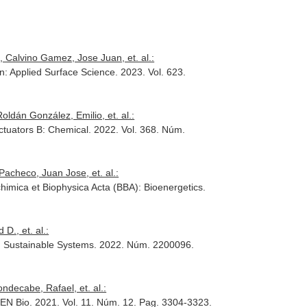
, Calvino Gamez, Jose Juan, et. al.:
n: Applied Surface Science
. 2023. Vol. 623.
oldán González, Emilio, et. al.:
ctuators B: Chemical
. 2022. Vol. 368. Núm.
acheco, Juan Jose, et. al.:
chimica et Biophysica Acta (BBA): Bioenergetics
.
., et. al.:
 Sustainable Systems
. 2022. Núm. 2200096.
ndecabe, Rafael, et. al.:
EN Bio
. 2021. Vol. 11. Núm. 12. Pag. 3304-3323.