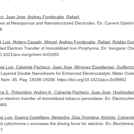
eco, Juan Jose, Andreu Fondecabe, Rafael:
es at Mesoporous and Nanostructured Electrodes.
En: Current Opinion
58
 Luis, Molero Casado, Miguel, Andreu Fondecabe, Rafael, Roldán Gonzál
pled Electron Transfer of Immobilized Iron Porphyrins.
En: Inorganic Che
g/10.1021/acs.inorgchem.0c01091
 José Luis, Calvente Pacheco, Juan Jose, Mínguez Espallargas, Guillermo
Layered Double Nanosheets for Enhanced Electrocatalytic Water Oxida
2. Núm. 45. Pag. 19198-19208. https://doi.org/10.1021/jacs.0c08882
na S., Poloznikov, Andrey A., Calvente Pacheco, Juan Jose, Hushpulian, 
ect electron transfer of immobilized tobacco peroxidase.
En: Electrochim
6465
é Luis, Guerra Castellano, Alejandra, Díaz Quintana, Antonio, Calvente
 cytochrome c increases the driving force for electron.
En: Biochimica
77