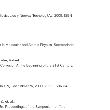
diovisuales y Nuevas Tecnolog?As. 2009. ISBN
s in Molecular and Atomic Physics
. Secretariado
cabe, Rafael:
 Corrosion At the Beginning of the 21st Century
.
ado L?Quido : Almer?a, 2000
. 2000. ISBN 84-
, et. al.:
En: Proceedings of the Symposium on "the