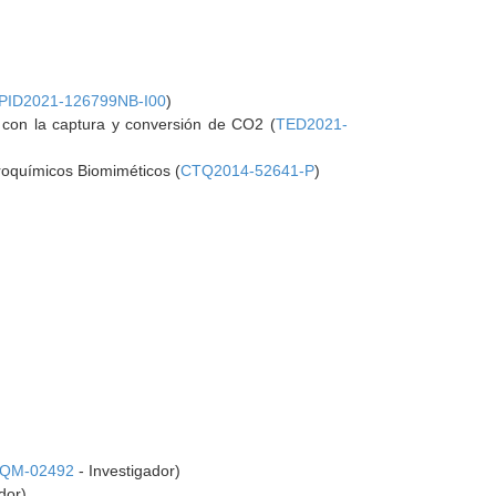
PID2021-126799NB-I00
)
con la captura y conversión de CO2 (
TED2021-
roquímicos Biomiméticos (
CTQ2014-52641-P
)
FQM-02492
- Investigador)
dor)