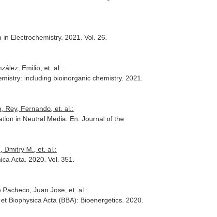
 in Electrochemistry
. 2021. Vol. 26.
ez, Emilio, et. al.:
mistry: including bioinorganic chemistry
. 2021.
, Rey, Fernando, et. al.:
tion in Neutral Media.
En: Journal of the
Dmitry M., et. al.:
ica Acta
. 2020. Vol. 351.
 Pacheco, Juan Jose, et. al.:
 et Biophysica Acta (BBA): Bioenergetics
. 2020.