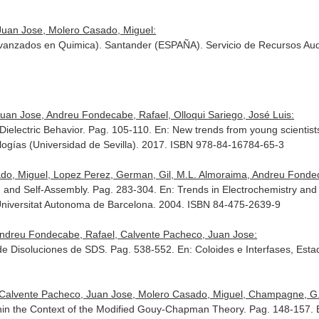
uan Jose, Molero Casado, Miguel:
 Avanzados en Quimica). Santander (ESPAÑA). Servicio de Recursos Au
an Jose, Andreu Fondecabe, Rafael, Olloqui Sariego, José Luis:
Dielectric Behavior. Pag. 105-110.
En: New trends from young scientist
ogías (Universidad de Sevilla). 2017. ISBN 978-84-16784-65-3
do, Miguel, Lopez Perez, German, Gil, M.L. Almoraima, Andreu Fonde
on and Self-Assembly. Pag. 283-304.
En: Trends in Electrochemistry and
 Universitat Autonoma de Barcelona. 2004. ISBN 84-475-2639-9
Andreu Fondecabe, Rafael, Calvente Pacheco, Juan Jose:
 de Disoluciones de SDS. Pag. 538-552.
En: Coloides e Interfases, Est
Calvente Pacheco, Juan Jose, Molero Casado, Miguel, Champagne, G.Y.
ithin the Context of the Modified Gouy-Chapman Theory. Pag. 148-157.