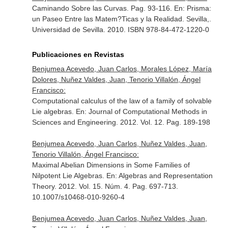
Caminando Sobre las Curvas. Pag. 93-116.
En: Prisma:
un Paseo Entre las Matem?Ticas y la Realidad
. Sevilla,.
Universidad de Sevilla. 2010. ISBN 978-84-472-1220-0
Publicaciones en Revistas
Benjumea Acevedo, Juan Carlos, Morales López, María
Dolores, Nuñez Valdes, Juan, Tenorio Villalón, Ángel
Francisco:
Computational calculus of the law of a family of solvable
Lie algebras.
En: Journal of Computational Methods in
Sciences and Engineering
. 2012. Vol. 12. Pag. 189-198
Benjumea Acevedo, Juan Carlos, Nuñez Valdes, Juan,
Tenorio Villalón, Ángel Francisco:
Maximal Abelian Dimensions in Some Families of
Nilpotent Lie Algebras.
En: Algebras and Representation
Theory
. 2012. Vol. 15. Núm. 4. Pag. 697-713.
10.1007/s10468-010-9260-4
Benjumea Acevedo, Juan Carlos, Nuñez Valdes, Juan,