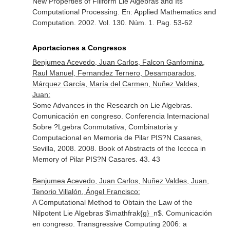
New Properties of Filiform Lie Algebras and Its
Computational Processing.
En: Applied Mathematics and
Computation
. 2002. Vol. 130. Núm. 1. Pag. 53-62
Aportaciones a Congresos
Benjumea Acevedo, Juan Carlos, Falcon Ganfornina,
Raul Manuel, Fernandez Ternero, Desamparados,
Márquez García, María del Carmen, Nuñez Valdes,
Juan:
Some Advances in the Research on Lie Algebras.
Comunicación en congreso. Conferencia Internacional
Sobre ?Lgebra Conmutativa, Combinatoria y
Computacional en Memoria de Pilar PIS?N Casares,
Sevilla, 2008. 2008. Book of Abstracts of the Icccca in
Memory of Pilar PIS?N Casares. 43. 43
Benjumea Acevedo, Juan Carlos, Nuñez Valdes, Juan,
Tenorio Villalón, Ángel Francisco:
A Computational Method to Obtain the Law of the
Nilpotent Lie Algebras $\mathfrak{g}_n$. Comunicación
en congreso. Transgressive Computing 2006: a