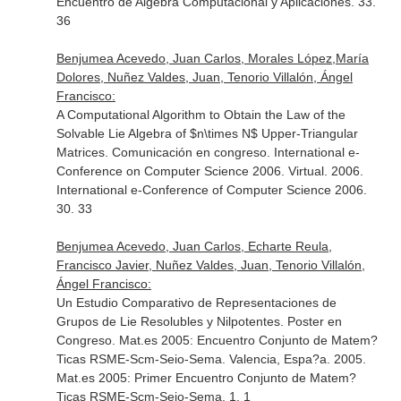
Encuentro de Algebra Computacional y Aplicaciones. 33.
36
Benjumea Acevedo, Juan Carlos, Morales López,María
Dolores, Nuñez Valdes, Juan, Tenorio Villalón, Ángel
Francisco:
A Computational Algorithm to Obtain the Law of the
Solvable Lie Algebra of $n\times N$ Upper-Triangular
Matrices. Comunicación en congreso. International e-
Conference on Computer Science 2006. Virtual. 2006.
International e-Conference of Computer Science 2006.
30. 33
Benjumea Acevedo, Juan Carlos, Echarte Reula,
Francisco Javier, Nuñez Valdes, Juan, Tenorio Villalón,
Ángel Francisco:
Un Estudio Comparativo de Representaciones de
Grupos de Lie Resolubles y Nilpotentes. Poster en
Congreso. Mat.es 2005: Encuentro Conjunto de Matem?
Ticas RSME-Scm-Seio-Sema. Valencia, Espa?a. 2005.
Mat.es 2005: Primer Encuentro Conjunto de Matem?
Ticas RSME-Scm-Seio-Sema. 1. 1