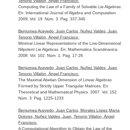
Tenorio Villalón, Ángel Francisco:
Computing the Law of a Family of Solvable Lie Algebras.
En: International Journal of Algebra and Computation
.
2009. Vol. 19. Núm. 3. Pag. 337-345
Benjumea Acevedo, Juan Carlos, Nuñez Valdes, Juan,
Tenorio Villalón, Ángel Francisco:
Minimal Linear Representations of the Low-Dimensional
Nilpotent Lie Algebras.
En: Mathematica Scandinavica
.
2008. Vol. 102. Núm. 1. Pag. 17-26
Benjumea Acevedo, Juan Carlos, Nuñez Valdes, Juan,
Tenorio Villalón, Ángel Francisco:
The Maximal Abelian Dimension of Linear Algebras
Formed by Strictly Upper Triangular Matrices.
En:
Theoretical and Mathematical Physics
. 2007. Vol. 152.
Núm. 3. Pag. 1225-1233
Benjumea Acevedo, Juan Carlos, Morales López,María
Dolores, Nuñez Valdes, Juan, Tenorio Villalón, Ángel
Francisco:
A Computational Algorithm to Obtain the Law of the