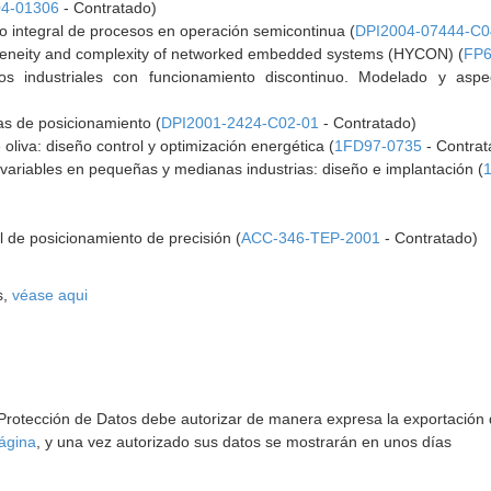
4-01306
- Contratado)
ivo integral de procesos en operación semicontinua (
DPI2004-07444-C0
ogeneity and complexity of networked embedded systems (HYCON) (
FP6
sos industriales con funcionamiento discontinuo. Modelado y aspe
as de posicionamiento (
DPI2001-2424-C02-01
- Contratado)
oliva: diseño control y optimización energética (
1FD97-0735
- Contrat
ivariables en pequeñas y medianas industrias: diseño e implantación (
l de posicionamiento de precisión (
ACC-346-TEP-2001
- Contratado)
s,
véase aqui
 Protección de Datos debe autorizar de manera expresa la exportación d
ágina
, y una vez autorizado sus datos se mostrarán en unos días