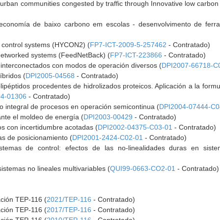
ban communities congested by traffic through Innovative low carbon 
 economía de baixo carbono em escolas - desenvolvimento de ferr
 control systems (HYCON2) (
FP7-ICT-2009-5-257462
- Contratado)
 networked systems (FeedNetBack) (
FP7-ICT-223866
- Contratado)
s interconectados con modos de operación diversos (
DPI2007-66718-C
íbridos (
DPI2005-04568
- Contratado)
ipéptidos procedentes de hidrolizados proteicos. Aplicación a la formu
4-01306
- Contratado)
ivo integral de procesos en operación semicontinua (
DPI2004-07444-C0
nte el moldeo de energía (
DPI2003-00429
- Contratado)
os con incertidumbre acotadas (
DPI2002-04375-C03-01
- Contratado)
as de posicionamiento (
DPI2001-2424-C02-01
- Contratado)
istemas de control: efectos de las no-linealidades duras en sist
istemas no lineales multivariables (
QUI99-0663-CO2-01
- Contratado)
ación TEP-116 (
2021/TEP-116
- Contratado)
ación TEP-116 (
2017/TEP-116
- Contratado)