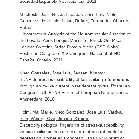
Sociedad Española Neurociencia. 2011
Mircheski, Josif, Rozas Espadas, José Luis, Nieto
Gonzalez, Jose Luis, Lujan, Rafael, Fernandez Chacon,
Rafael:
Ultrastructural Analysis of the Neuromuscular Junction At
the Levator Auris Longus Muscle of Knock-Out Mice
Lacking Cysteine String Protein-Alpha (CSP-Alpha).
Poster en Congreso. XIV Congreso Nacional SENC.
Espa?a, Oviedo. 2011
Nieto Gonzalez, Jose Luis, Jensen, Kimmo:
BDNF depresses excitability of fast-spiking interneurons
through an m-like current in rat dentate gyrus. Poster en
Congreso. 7th FENS Forum of European Neuroscience.
Amsterdam. 2010
Holm, Mai Marie, Nieto Gonzalez, Jose Luis, Vardya,
Irina, Wiborg, Ove, Jensen, Kimmo:
Electrophysiological fingerprint of stress-susceptibility
versus resilience in a chronic mild stress rat model of
depression. Poster en Congreso. 7th FENS Forum of