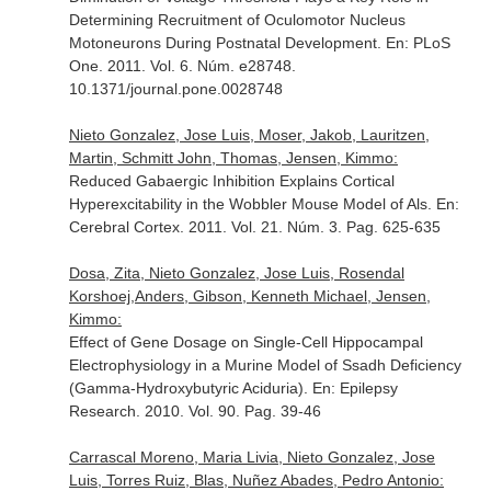
Determining Recruitment of Oculomotor Nucleus
Motoneurons During Postnatal Development.
En: PLoS
One
. 2011. Vol. 6. Núm. e28748.
10.1371/journal.pone.0028748
Nieto Gonzalez, Jose Luis, Moser, Jakob, Lauritzen,
Martin, Schmitt John, Thomas, Jensen, Kimmo:
Reduced Gabaergic Inhibition Explains Cortical
Hyperexcitability in the Wobbler Mouse Model of Als.
En:
Cerebral Cortex
. 2011. Vol. 21. Núm. 3. Pag. 625-635
Dosa, Zita, Nieto Gonzalez, Jose Luis, Rosendal
Korshoej,Anders, Gibson, Kenneth Michael, Jensen,
Kimmo:
Effect of Gene Dosage on Single-Cell Hippocampal
Electrophysiology in a Murine Model of Ssadh Deficiency
(Gamma-Hydroxybutyric Aciduria).
En: Epilepsy
Research
. 2010. Vol. 90. Pag. 39-46
Carrascal Moreno, Maria Livia, Nieto Gonzalez, Jose
Luis, Torres Ruiz, Blas, Nuñez Abades, Pedro Antonio: