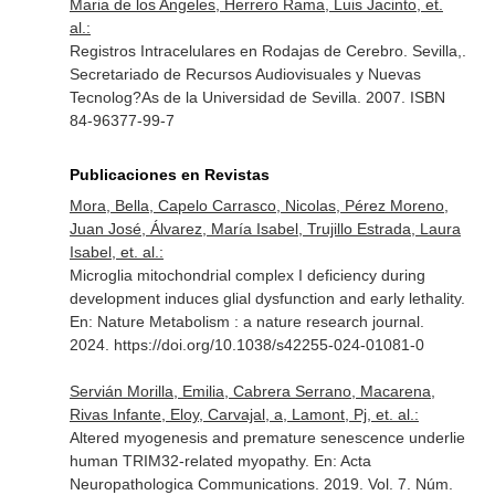
Maria de los Angeles, Herrero Rama, Luis Jacinto, et.
al.:
Registros Intracelulares en Rodajas de Cerebro. Sevilla,.
Secretariado de Recursos Audiovisuales y Nuevas
Tecnolog?As de la Universidad de Sevilla. 2007. ISBN
84-96377-99-7
Publicaciones en Revistas
Mora, Bella, Capelo Carrasco, Nicolas, Pérez Moreno,
Juan José, Álvarez, María Isabel, Trujillo Estrada, Laura
Isabel, et. al.:
Microglia mitochondrial complex I deficiency during
development induces glial dysfunction and early lethality.
En: Nature Metabolism : a nature research journal
.
2024. https://doi.org/10.1038/s42255-024-01081-0
Servián Morilla, Emilia, Cabrera Serrano, Macarena,
Rivas Infante, Eloy, Carvajal, a, Lamont, Pj, et. al.:
Altered myogenesis and premature senescence underlie
human TRIM32-related myopathy.
En: Acta
Neuropathologica Communications
. 2019. Vol. 7. Núm.