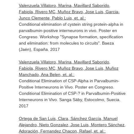
Valenzuela Villatoro, Marina, Mavillard Saborido,
Fabiola, Rivero MC, Muñoz Bravo, Jose Luis, Garcia-
Junco Clemente, Pablo Luis, et. al.:
Conditional elimination of cystein string protein-alpha in
parvalbumin-positive interneurons in vivo. Poster en
Congreso. Workshop "Synapse formation, specification
and elimination: from molecules to circuits". Baeza
(Jaén), España. 2017
Valenzuela Villatoro, Marina, Mavillard Saborido,
Fabiola, Rivero MC, Muñoz Bravo, Jose Luis, Muñoz
Manchado, Ana Belen, et. al.:
Conditional Elimination of CSP-Alpha in Parvalbumin-
Positive Interneurons in Vivo. Poster en Congreso.
Conditional Elimination of CSP-? in Parvalbumin-Positive
Interneurons in Vivo. Sanga Säby, Estocolmo, Suecia.
2017
Ortega de San Luis, Clara, Sánchez García, Manuel
Alejandro, Nieto Gonzalez, Jose Luis, Montero Sánchez,
Adoración, Fernandez Chacon, Rafael, et. al.: