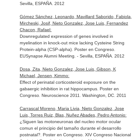
Sevilla, ESPAÑA. 2012
Gómez Sánchez, Leonardo, Mavillard Saborido, Fabiola,
Mircheski, Josif, Nieto Gonzalez, Jose Luis, Fernandez
Chacon, Rafael:
Downregulated expression of genes involved in
myelination in knock-out mice lacking Cysteine String
Protein-alpha (CSP-alpha). Poster en Congreso.
EUSynapse Alumni Meeting. - Sevilla, ESPAÑA. 2012
Dosa, Zita, Nieto Gonzalez, Jose Luis, Gibson, K
Michael, Jensen, Kimmo:
Effect of perinatal corticosteroid exposure on the
gabaergic inhibition in rat hippocampus. Poster en
Congreso. Neuroscience 2011. Washington, DC. 2011
Carrascal Moreno, Maria Livia, Nieto Gonzalez, Jose
Luis, Torres Ruiz, Blas, Nuñez Abades, Pedro Antonio:
¿Siguen las motoneuronas del nucleo motor ocular
comun el principio del tamaño durante el desarrollo
postnatal?. Poster en Congreso. XIV Congreso Nacional