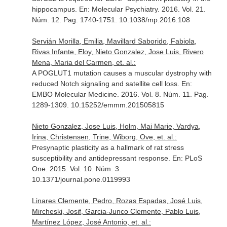
hippocampus.
En: Molecular Psychiatry
. 2016. Vol. 21.
Núm. 12. Pag. 1740-1751. 10.1038/mp.2016.108
Servián Morilla, Emilia, Mavillard Saborido, Fabiola,
Rivas Infante, Eloy, Nieto Gonzalez, Jose Luis, Rivero
Mena, Maria del Carmen, et. al.:
A POGLUT1 mutation causes a muscular dystrophy with
reduced Notch signaling and satellite cell loss.
En:
EMBO Molecular Medicine
. 2016. Vol. 8. Núm. 11. Pag.
1289-1309. 10.15252/emmm.201505815
Nieto Gonzalez, Jose Luis, Holm, Mai Marie, Vardya,
Irina, Christensen, Trine, Wiborg, Ove, et. al.:
Presynaptic plasticity as a hallmark of rat stress
susceptibility and antidepressant response.
En: PLoS
One
. 2015. Vol. 10. Núm. 3.
10.1371/journal.pone.0119993
Linares Clemente, Pedro, Rozas Espadas, José Luis,
Mircheski, Josif, Garcia-Junco Clemente, Pablo Luis,
Martínez López, José Antonio, et. al.: