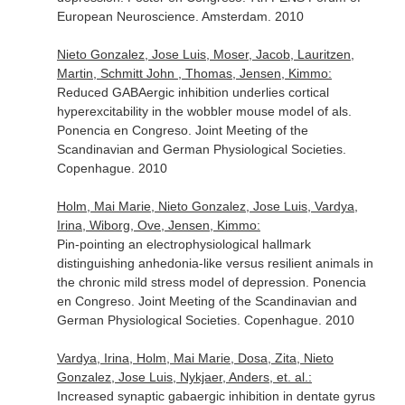
European Neuroscience. Amsterdam. 2010
Nieto Gonzalez, Jose Luis, Moser, Jacob, Lauritzen,
Martin, Schmitt John , Thomas, Jensen, Kimmo:
Reduced GABAergic inhibition underlies cortical
hyperexcitability in the wobbler mouse model of als.
Ponencia en Congreso. Joint Meeting of the
Scandinavian and German Physiological Societies.
Copenhague. 2010
Holm, Mai Marie, Nieto Gonzalez, Jose Luis, Vardya,
Irina, Wiborg, Ove, Jensen, Kimmo:
Pin-pointing an electrophysiological hallmark
distinguishing anhedonia-like versus resilient animals in
the chronic mild stress model of depression. Ponencia
en Congreso. Joint Meeting of the Scandinavian and
German Physiological Societies. Copenhague. 2010
Vardya, Irina, Holm, Mai Marie, Dosa, Zita, Nieto
Gonzalez, Jose Luis, Nykjaer, Anders, et. al.:
Increased synaptic gabaergic inhibition in dentate gyrus