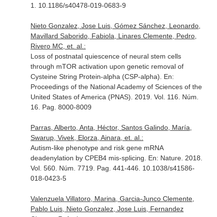
1. 10.1186/s40478-019-0683-9
Nieto Gonzalez, Jose Luis, Gómez Sánchez, Leonardo,
Mavillard Saborido, Fabiola, Linares Clemente, Pedro,
Rivero MC, et. al.:
Loss of postnatal quiescence of neural stem cells
through mTOR activation upon genetic removal of
Cysteine String Protein-alpha (CSP-alpha).
En:
Proceedings of the National Academy of Sciences of the
United States of America (PNAS)
. 2019. Vol. 116. Núm.
16. Pag. 8000-8009
Parras, Alberto, Anta, Héctor, Santos Galindo, María,
Swarup, Vivek, Elorza, Ainara, et. al.:
Autism-like phenotype and risk gene mRNA
deadenylation by CPEB4 mis-splicing.
En: Nature
. 2018.
Vol. 560. Núm. 7719. Pag. 441-446. 10.1038/s41586-
018-0423-5
Valenzuela Villatoro, Marina, Garcia-Junco Clemente,
Pablo Luis, Nieto Gonzalez, Jose Luis, Fernandez