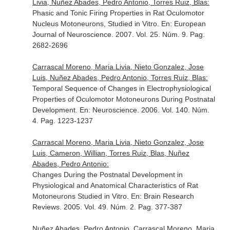
Livia, Nuñez Abades, Pedro Antonio, Torres Ruiz, Blas:
Phasic and Tonic Firing Properties in Rat Oculomotor
Nucleus Motoneurons, Studied in Vitro.
En: European
Journal of Neuroscience
. 2007. Vol. 25. Núm. 9. Pag.
2682-2696
Carrascal Moreno, Maria Livia, Nieto Gonzalez, Jose
Luis, Nuñez Abades, Pedro Antonio, Torres Ruiz, Blas:
Temporal Sequence of Changes in Electrophysiological
Properties of Oculomotor Motoneurons During Postnatal
Development.
En: Neuroscience
. 2006. Vol. 140. Núm.
4. Pag. 1223-1237
Carrascal Moreno, Maria Livia, Nieto Gonzalez, Jose
Luis, Cameron, Willian, Torres Ruiz, Blas, Nuñez
Abades, Pedro Antonio:
Changes During the Postnatal Development in
Physiological and Anatomical Characteristics of Rat
Motoneurons Studied in Vitro.
En: Brain Research
Reviews
. 2005. Vol. 49. Núm. 2. Pag. 377-387
Nuñez Abades, Pedro Antonio, Carrascal Moreno, Maria