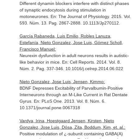
Different dynamin blockers interfere with distinct phases
of synaptic endocytosis during stimulation in
motoneurones.
En: The Journal of Physiology
. 2015. Vol.
593. Núm. 13. Pag. 2867-2888. 10.1113/Jp270112.
García Rabaneda, Luis Emilio, Robles Lanuza,
Estefanía, Nieto Gonzalez, Jose Luis, Gómez Scholl,
Francisco Manuel:
Neurexin dysfunction in adult neurons results in autistic-
like behavior in mice.
En: Cell Reports
. 2014. Vol. 8.
Núm. 2. Pag. 337-346. 10.1016/j.celrep.2014.06.022
Nieto Gonzalez, Jose Luis, Jensen, Kimmo:
BDNF Depresses Excitability of Parvalbumin-Positive
Interneurons through an M-Like Current in Rat Dentate
Gyrus.
En: PLoS One
. 2013. Vol. 8. Núm. 6.
10.1371/journal.pone.0067318
Vardya, Irina, Hoestgaard Jensen, Kirsten, Nieto
Gonzalez, Jose Luis, Dósa, Zita, Boddum, Kim, et. al.:
Positive modulation of ¿-subunit containing GABA(A)