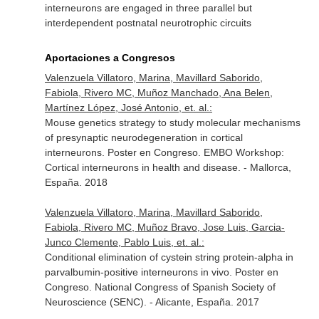
interneurons are engaged in three parallel but
interdependent postnatal neurotrophic circuits
Aportaciones a Congresos
Valenzuela Villatoro, Marina, Mavillard Saborido,
Fabiola, Rivero MC, Muñoz Manchado, Ana Belen,
Martínez López, José Antonio, et. al.:
Mouse genetics strategy to study molecular mechanisms
of presynaptic neurodegeneration in cortical
interneurons. Poster en Congreso. EMBO Workshop:
Cortical interneurons in health and disease. - Mallorca,
España. 2018
Valenzuela Villatoro, Marina, Mavillard Saborido,
Fabiola, Rivero MC, Muñoz Bravo, Jose Luis, Garcia-
Junco Clemente, Pablo Luis, et. al.:
Conditional elimination of cystein string protein-alpha in
parvalbumin-positive interneurons in vivo. Poster en
Congreso. National Congress of Spanish Society of
Neuroscience (SENC). - Alicante, España. 2017