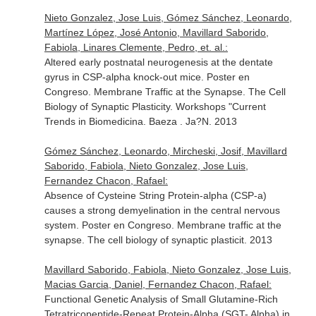
Nieto Gonzalez, Jose Luis, Gómez Sánchez, Leonardo,
Martínez López, José Antonio, Mavillard Saborido,
Fabiola, Linares Clemente, Pedro, et. al.:
Altered early postnatal neurogenesis at the dentate
gyrus in CSP-alpha knock-out mice. Poster en
Congreso. Membrane Traffic at the Synapse. The Cell
Biology of Synaptic Plasticity. Workshops "Current
Trends in Biomedicina. Baeza . Ja?N. 2013
Gómez Sánchez, Leonardo, Mircheski, Josif, Mavillard
Saborido, Fabiola, Nieto Gonzalez, Jose Luis,
Fernandez Chacon, Rafael:
Absence of Cysteine String Protein-alpha (CSP-a)
causes a strong demyelination in the central nervous
system. Poster en Congreso. Membrane traffic at the
synapse. The cell biology of synaptic plasticit. 2013
Mavillard Saborido, Fabiola, Nieto Gonzalez, Jose Luis,
Macias Garcia, Daniel, Fernandez Chacon, Rafael:
Functional Genetic Analysis of Small Glutamine-Rich
Tetratricopeptide-Repeat Protein-Alpha (SGT- Alpha) in