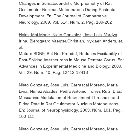
Changes in Somatodendritic Morphometry of Rat
Oculomotor Nucleus Motoneurons During Postnatal
Development.
En: The Journal of Comparative
Neurology
. 2009. Vol. 514. Núm. 2. Pag. 189-202
Holm, Mai Marie, Nieto Gonzalez, Jose Luis, Vardya,
Irina, Bjerggaard Vaegter,Christian, Nykjaer, Anders, et.
al.:
Mature BDNF, But Not Probdnf, Reduces Excitability of
Fast-Spiking Interneurons in Mouse Dentate Gyrus.
En:
Advances in Experimental Medicine and Biology
. 2009.
Vol. 29. Núm. 40. Pag. 12412-12418
Nieto Gonzalez, Jose Luis, Carrascal Moreno, Maria
Livia, Nuñez Abades, Pedro Antonio, Torres Ruiz, Blas:
Muscarinic Modulation of Recruitment Threshold and
Firing Rate in Rat Oculomotor Nucleus Motoneurons.
En: Journal of Neurophysiology
. 2009. Núm. 101. Pag.
100-111
Nieto Gonzalez, Jose Luis, Carrascal Moreno, Maria