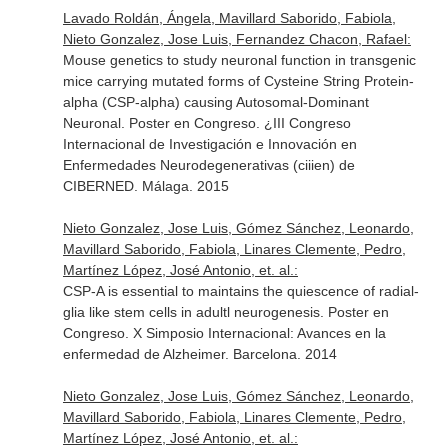
Lavado Roldán, Ángela, Mavillard Saborido, Fabiola,
Nieto Gonzalez, Jose Luis, Fernandez Chacon, Rafael:
Mouse genetics to study neuronal function in transgenic
mice carrying mutated forms of Cysteine String Protein-
alpha (CSP-alpha) causing Autosomal-Dominant
Neuronal. Poster en Congreso. ¿III Congreso
Internacional de Investigación e Innovación en
Enfermedades Neurodegenerativas (ciiien) de
CIBERNED. Málaga. 2015
Nieto Gonzalez, Jose Luis, Gómez Sánchez, Leonardo,
Mavillard Saborido, Fabiola, Linares Clemente, Pedro,
Martínez López, José Antonio, et. al.:
CSP-A is essential to maintains the quiescence of radial-
glia like stem cells in adultl neurogenesis. Poster en
Congreso. X Simposio Internacional: Avances en la
enfermedad de Alzheimer. Barcelona. 2014
Nieto Gonzalez, Jose Luis, Gómez Sánchez, Leonardo,
Mavillard Saborido, Fabiola, Linares Clemente, Pedro,
Martínez López, José Antonio, et. al.: