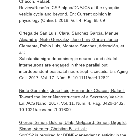
Chacon, Rafael:
Review/Reseña: CSP-alpha/DNAJC5 at the synaptic
vesicle cycle and beyond.
En: Current opinion in
physiology (Online)
. 2018. Vol. 4. Pag. 65-69
Ortega de San Luis, Clara, Sánchez García, Manuel
Alejandro, Nieto Gonzalez, Jose Luis, Garcia-Junco
Clemente, Pablo Luis, Montero Sánchez, Adoración, et.
al.:
Substantia nigra dopaminergic neurons and striatal
interneurons are engaged in three parallel but
interdependent postnatal neurotrophic circuits.
En: Aging
Cell
. 2017. Vol. 17. Núm. 5. 10.1111/acel.12821
Nieto Gonzalez, Jose Luis, Fernandez Chacon, Rafael:
Toward the Inner Nanostructure of a Secretory Vesicle.
En: ACS Nano
. 2017. Vol. 11. Núm. 4. Pag. 3429-3432.
10.1021/acsnano.7b01600
Glerup, Simon, Bolcho, Ulrik, Mølgaard, Simon, Bøggild,
Simon, Vaegter, Christian B., et. al.:
SorCS2 is required for BDNF-dependent plasticity in the