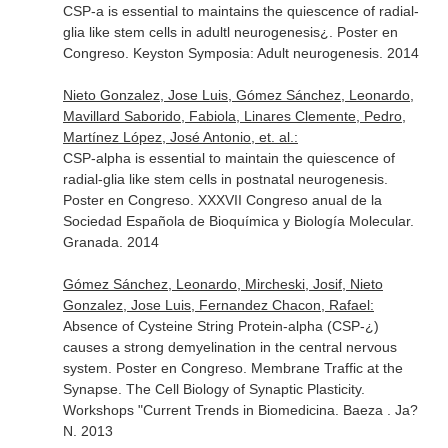
CSP-a is essential to maintains the quiescence of radial-
glia like stem cells in adultl neurogenesis¿. Poster en
Congreso. Keyston Symposia: Adult neurogenesis. 2014
Nieto Gonzalez, Jose Luis, Gómez Sánchez, Leonardo,
Mavillard Saborido, Fabiola, Linares Clemente, Pedro,
Martínez López, José Antonio, et. al.:
CSP-alpha is essential to maintain the quiescence of
radial-glia like stem cells in postnatal neurogenesis.
Poster en Congreso. XXXVII Congreso anual de la
Sociedad Española de Bioquímica y Biología Molecular.
Granada. 2014
Gómez Sánchez, Leonardo, Mircheski, Josif, Nieto
Gonzalez, Jose Luis, Fernandez Chacon, Rafael:
Absence of Cysteine String Protein-alpha (CSP-¿)
causes a strong demyelination in the central nervous
system. Poster en Congreso. Membrane Traffic at the
Synapse. The Cell Biology of Synaptic Plasticity.
Workshops "Current Trends in Biomedicina. Baeza . Ja?
N. 2013