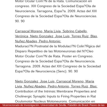
Motor Ocular Com?N de la Rata. Comunicación en
congreso. XIII Congreso de la Sociedad Espa?Ola de
Neurociencia. Tarragona, Espa?a. 2009. Actas del XIII
Congreso de la Sociedad Espa?Ola de Neurociencias.
90. 90
Carrascal Moreno, Maria Livia, Sobrino Cabello,
Verónica, Nieto Gonzalez, Jose Luis, Torres Ruiz, Blas,
Nuñez Abades, Pedro Antonio:
Maduraci?N Postnatal de la Modulaci?N Colin?Rgica del
Disparo Repetitivo de las Motoneuronas del N?Cleo
Motor Ocular Com?N de Rata. Poster en Congreso.
Congreso de la Sociedad Espa?Ola de Neurociencia.
Tarragona. 2009. Actas del XIII Congreso de la Sociedad
Espa?Ola de Neurociencia (Senc). 90. 90
Nieto Gonzalez, Jose Luis, Carrascal Moreno, Maria
Livia, Nuñez Abades, Pedro Antonio, Torres Ruiz, Blas:
Contribution of the Intrinsic Membrane Properties and
Cholinergic Synaptic Inputs to Firing Properties in Rat
Oculomotor Nucleus Motoneurons. Comunicación en
Vicerrectorado de Investigación. Universidad de Sevilla. Pabellón de Brasil. Paseo de las
congreso. How the Brain Moves the Eyes and the Head.