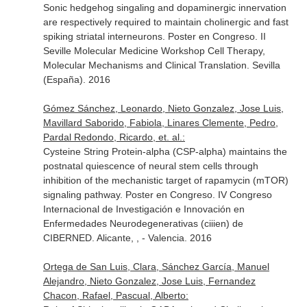
Sonic hedgehog singaling and dopaminergic innervation
are respectively required to maintain cholinergic and fast
spiking striatal interneurons. Poster en Congreso. II
Seville Molecular Medicine Workshop Cell Therapy,
Molecular Mechanisms and Clinical Translation. Sevilla
(España). 2016
Gómez Sánchez, Leonardo, Nieto Gonzalez, Jose Luis,
Mavillard Saborido, Fabiola, Linares Clemente, Pedro,
Pardal Redondo, Ricardo, et. al.:
Cysteine String Protein-alpha (CSP-alpha) maintains the
postnatal quiescence of neural stem cells through
inhibition of the mechanistic target of rapamycin (mTOR)
signaling pathway. Poster en Congreso. IV Congreso
Internacional de Investigación e Innovación en
Enfermedades Neurodegenerativas (ciiien) de
CIBERNED. Alicante, , - Valencia. 2016
Ortega de San Luis, Clara, Sánchez García, Manuel
Alejandro, Nieto Gonzalez, Jose Luis, Fernandez
Chacon, Rafael, Pascual, Alberto: