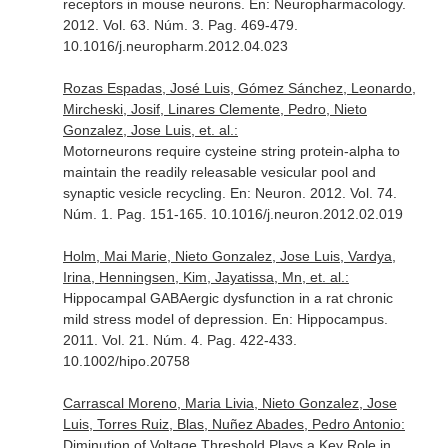
receptors in mouse neurons.
En: Neuropharmacology
.
2012. Vol. 63. Núm. 3. Pag. 469-479.
10.1016/j.neuropharm.2012.04.023
Rozas Espadas, José Luis, Gómez Sánchez, Leonardo,
Mircheski, Josif, Linares Clemente, Pedro, Nieto
Gonzalez, Jose Luis, et. al.:
Motorneurons require cysteine string protein-alpha to
maintain the readily releasable vesicular pool and
synaptic vesicle recycling.
En: Neuron
. 2012. Vol. 74.
Núm. 1. Pag. 151-165. 10.1016/j.neuron.2012.02.019
Holm, Mai Marie, Nieto Gonzalez, Jose Luis, Vardya,
Irina, Henningsen, Kim, Jayatissa, Mn, et. al.:
Hippocampal GABAergic dysfunction in a rat chronic
mild stress model of depression.
En: Hippocampus
.
2011. Vol. 21. Núm. 4. Pag. 422-433.
10.1002/hipo.20758
Carrascal Moreno, Maria Livia, Nieto Gonzalez, Jose
Luis, Torres Ruiz, Blas, Nuñez Abades, Pedro Antonio:
Diminution of Voltage Threshold Plays a Key Role in