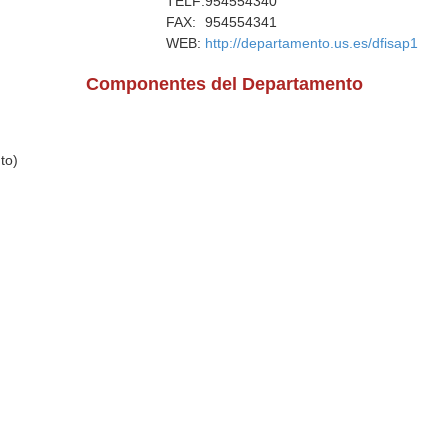
TELF:
954554340
FAX:
954554341
WEB:
http://departamento.us.es/dfisap1
Componentes del Departamento
to)