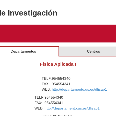
de Investigación
Departamentos
Centros
Física Aplicada I
TELF:
954554340
FAX:
954554341
WEB:
http://departamento.us.es/dfisap1
TELF:
954554340
FAX:
954554341
WEB:
http://departamento.us.es/dfisap1