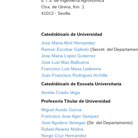
E.T.S. de Ingeniería Agronómica
Ctra. de Utrera, Km. 1
41013 - Sevilla
Catedrática/o de Universidad
Jose Maria Abril Hernandez
Ramon Escobar Galindo
(Secret. del Departamen
Jose Maria Lopez Gutierrez
Jose Luis Mas Balbuena
Francisco Luis Mesa Ledesma
Juan Francisco Rodriguez Archilla
Catedrática/o de Escuela Universitaria
Amelia Criado Vega
Profesor/a Titular de Universidad
Miguel Acedo Garcia
Francisco Jose Ager Vazquez
Jose Aguilera Venegas
(Dir. del Departamento)
Rafael Alvarez Molina
Norge Cruz Hernandez