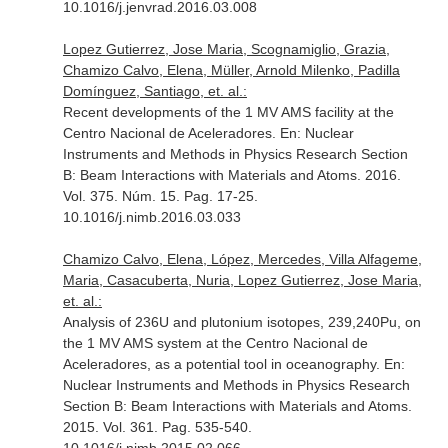
10.1016/j.jenvrad.2016.03.008
Lopez Gutierrez, Jose Maria, Scognamiglio, Grazia,
Chamizo Calvo, Elena, Müller, Arnold Milenko, Padilla
Domínguez, Santiago, et. al.:
Recent developments of the 1 MV AMS facility at the
Centro Nacional de Aceleradores.
En: Nuclear
Instruments and Methods in Physics Research Section
B: Beam Interactions with Materials and Atoms
. 2016.
Vol. 375. Núm. 15. Pag. 17-25.
10.1016/j.nimb.2016.03.033
Chamizo Calvo, Elena, López, Mercedes, Villa Alfageme,
Maria, Casacuberta, Nuria, Lopez Gutierrez, Jose Maria,
et. al.:
Analysis of 236U and plutonium isotopes, 239,240Pu, on
the 1 MV AMS system at the Centro Nacional de
Aceleradores, as a potential tool in oceanography.
En:
Nuclear Instruments and Methods in Physics Research
Section B: Beam Interactions with Materials and Atoms
.
2015. Vol. 361. Pag. 535-540.