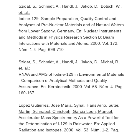
Szidat, S., Schmidt, A., Handl, J., Jakob, D., Botsch, W.,
et. al.:
Iodine-129: Sample Preparation, Quality Control and
Analyses of Pre-Nuclear Materials and of Natural Waters
from Lower Saxony, Germany.
En: Nuclear Instruments
and Methods in Physics Research Section B: Beam
Interactions with Materials and Atoms
. 2000. Vol. 172.
Núm. 1-4. Pag. 699-710
Szidat, S., Schmidt, A., Handl, J., Jakob, D., Michel, R.,
et. al.:
RNAA and AMS of Iodine-129 in Environmental Materials
- Comparison of Analytical Methods and Quality
Assurance.
En: Kerntechnik
. 2000. Vol. 65. Núm. 4. Pag.
160-167
Lopez Gutierrez, Jose Maria, Synal, Hans Arno, Suter,
Martin, Schnabel, Christoph, Garcia Leon, Manuel:
Accelerator Mass Spectrometry As a Powerful Tool for
the Determination of I-129 in Rainwater.
En: Applied
Radiation and Isotopes
. 2000. Vol. 53. Núm. 1-2. Pag.