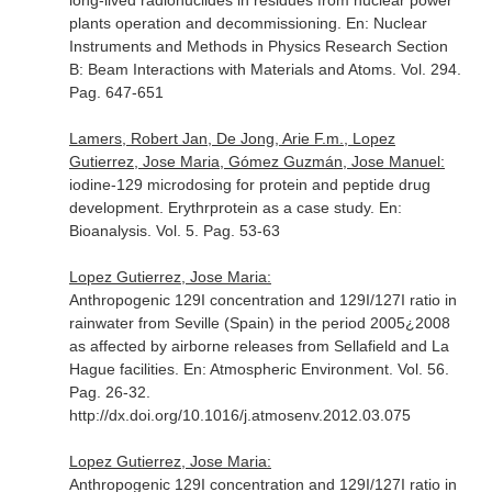
long-lived radionuclides in residues from nuclear power
plants operation and decommissioning.
En: Nuclear
Instruments and Methods in Physics Research Section
B: Beam Interactions with Materials and Atoms
. Vol. 294.
Pag. 647-651
Lamers, Robert Jan, De Jong, Arie F.m., Lopez
Gutierrez, Jose Maria, Gómez Guzmán, Jose Manuel:
iodine-129 microdosing for protein and peptide drug
development. Erythrprotein as a case study.
En:
Bioanalysis
. Vol. 5. Pag. 53-63
Lopez Gutierrez, Jose Maria:
Anthropogenic 129I concentration and 129I/127I ratio in
rainwater from Seville (Spain) in the period 2005¿2008
as affected by airborne releases from Sellafield and La
Hague facilities.
En: Atmospheric Environment
. Vol. 56.
Pag. 26-32.
http://dx.doi.org/10.1016/j.atmosenv.2012.03.075
Lopez Gutierrez, Jose Maria:
Anthropogenic 129I concentration and 129I/127I ratio in