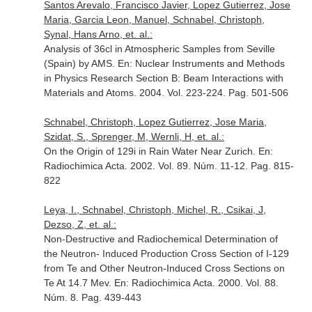
Santos Arevalo, Francisco Javier, Lopez Gutierrez, Jose
Maria, Garcia Leon, Manuel, Schnabel, Christoph,
Synal, Hans Arno, et. al.:
Analysis of 36cl in Atmospheric Samples from Seville
(Spain) by AMS.
En: Nuclear Instruments and Methods
in Physics Research Section B: Beam Interactions with
Materials and Atoms
. 2004. Vol. 223-224. Pag. 501-506
Schnabel, Christoph, Lopez Gutierrez, Jose Maria,
Szidat, S., Sprenger, M, Wernli, H, et. al.:
On the Origin of 129i in Rain Water Near Zurich.
En:
Radiochimica Acta
. 2002. Vol. 89. Núm. 11-12. Pag. 815-
822
Leya, I., Schnabel, Christoph, Michel, R., Csikai, J,
Dezso, Z, et. al.:
Non-Destructive and Radiochemical Determination of
the Neutron- Induced Production Cross Section of I-129
from Te and Other Neutron-Induced Cross Sections on
Te At 14.7 Mev.
En: Radiochimica Acta
. 2000. Vol. 88.
Núm. 8. Pag. 439-443