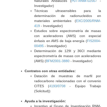
Naturales Andaluces (
P07-RNM-02567
-
Investigador)
Técnicas ultrasensibles para la
determinación de radionucleidos en
materiales ambientales (
EXC/2005/RNM-
419
- Investigador)
Estudios sobre espectrometría de masas
con aceleradores (AMS) con especial
énfasis en AMS de baja energía (
FIS2004-
00495
- Investigador)
Determinación de 129I y 36CI mediante
espectrometría de masas con aceleradores
(AMS) (
BFM2001-3880
- Investigador)
Contratos con otras entidades:
Datación de muestras de marfil por
radiocarbono relacionadas con el convenio
CITES (
4193/0708
- Equipo Trabajo
(Solicitud))
Ayuda a la investigación:
Incentivo al Grupo de Investigación RNM-