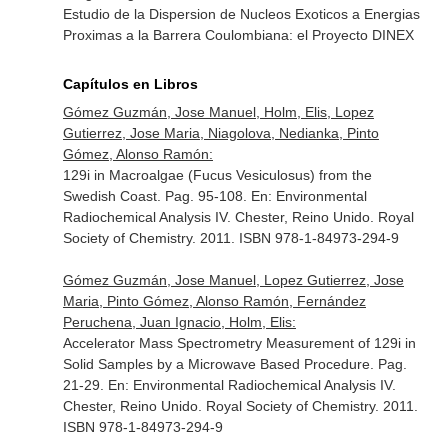
Estudio de la Dispersion de Nucleos Exoticos a Energias
Proximas a la Barrera Coulombiana: el Proyecto DINEX
Capítulos en Libros
Gómez Guzmán, Jose Manuel, Holm, Elis, Lopez
Gutierrez, Jose Maria, Niagolova, Nedianka, Pinto
Gómez, Alonso Ramón:
129i in Macroalgae (Fucus Vesiculosus) from the
Swedish Coast. Pag. 95-108.
En: Environmental
Radiochemical Analysis IV
. Chester, Reino Unido. Royal
Society of Chemistry. 2011. ISBN 978-1-84973-294-9
Gómez Guzmán, Jose Manuel, Lopez Gutierrez, Jose
Maria, Pinto Gómez, Alonso Ramón, Fernández
Peruchena, Juan Ignacio, Holm, Elis:
Accelerator Mass Spectrometry Measurement of 129i in
Solid Samples by a Microwave Based Procedure. Pag.
21-29.
En: Environmental Radiochemical Analysis IV
.
Chester, Reino Unido. Royal Society of Chemistry. 2011.
ISBN 978-1-84973-294-9