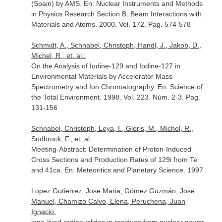
(Spain) by AMS.
En: Nuclear Instruments and Methods
in Physics Research Section B: Beam Interactions with
Materials and Atoms
. 2000. Vol. 172. Pag. 574-578
Schmidt, A., Schnabel, Christoph, Handl, J., Jakob, D.,
Michel, R., et. al.:
On the Analysis of Iodine-129 and Iodine-127 in
Environmental Materials by Accelerator Mass
Spectrometry and Ion Chromatography.
En: Science of
the Total Environment
. 1998. Vol. 223. Núm. 2-3. Pag.
131-156
Schnabel, Christoph, Leya, I., Gloris, M., Michel, R.,
Sudbrock, F., et. al.:
Meeting-Abstract: Determination of Proton-Induced
Cross Sections and Production Rates of 129i from Te
and 41ca.
En: Meteoritics and Planetary Science
. 1997
Lopez Gutierrez, Jose Maria, Gómez Guzmán, Jose
Manuel, Chamizo Calvo, Elena, Peruchena, Juan
Ignacio: