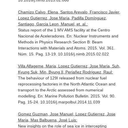
10.1016/j.nimb.2015.02.066
Chamizo Calvo, Elena, Santos Arevalo, Francisco Javier,
Lopez Gutierrez, Jose Maria, Padilla Domínguez,
Santiago, Garcia Leon, Manuel, et. al.:
Status report of the 1 MV AMS facility at the Centro
Nacional de Aceleradores.
En: Nuclear Instruments and
Methods in Physics Research Section B: Beam
Interactions with Materials and Atoms
. 2015. Vol. 361.
Núm. 15. Pag. 13-19. 10.1016/j.nimb.2015.02.022
Villa Alfageme, Maria, Lopez Gutierrez, Jose Maria, Suh,
Kyung Suk, Min, Byung Il, Periañez Rodriguez, Raul:
The behaviour of 129I released from nuclear fuel
reprocessing factories in the North Atlantic Ocean and
transport to the Arctic assessed from numerical
modelling.
En: Marine Pollution Bulletin
. 2015. Vol. 90.
Pag. 15-24. 10.1016/j.marpolbul.2014.11.039
Gomez Guzman, Jose Manuel, Lopez Gutierrez, Jose
Maria, Mas Balbuena, José Luis:
New insights on the role of sea ice in intercepting