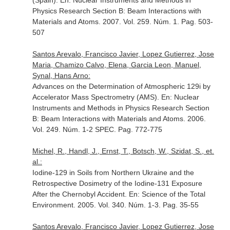
(Spain).
En: Nuclear Instruments and Methods in
Physics Research Section B: Beam Interactions with
Materials and Atoms
. 2007. Vol. 259. Núm. 1. Pag. 503-
507
Santos Arevalo, Francisco Javier, Lopez Gutierrez, Jose
Maria, Chamizo Calvo, Elena, Garcia Leon, Manuel,
Synal, Hans Arno:
Advances on the Determination of Atmospheric 129i by
Accelerator Mass Spectrometry (AMS).
En: Nuclear
Instruments and Methods in Physics Research Section
B: Beam Interactions with Materials and Atoms
. 2006.
Vol. 249. Núm. 1-2 SPEC. Pag. 772-775
Michel, R., Handl, J., Ernst, T., Botsch, W., Szidat, S., et.
al.:
Iodine-129 in Soils from Northern Ukraine and the
Retrospective Dosimetry of the Iodine-131 Exposure
After the Chernobyl Accident.
En: Science of the Total
Environment
. 2005. Vol. 340. Núm. 1-3. Pag. 35-55
Santos Arevalo, Francisco Javier, Lopez Gutierrez, Jose