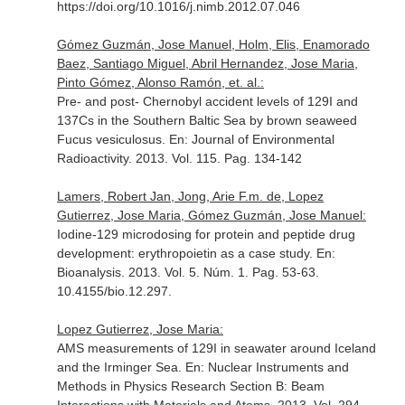
https://doi.org/10.1016/j.nimb.2012.07.046
Gómez Guzmán, Jose Manuel, Holm, Elis, Enamorado
Baez, Santiago Miguel, Abril Hernandez, Jose Maria,
Pinto Gómez, Alonso Ramón, et. al.:
Pre- and post- Chernobyl accident levels of 129I and
137Cs in the Southern Baltic Sea by brown seaweed
Fucus vesiculosus.
En: Journal of Environmental
Radioactivity
. 2013. Vol. 115. Pag. 134-142
Lamers, Robert Jan, Jong, Arie F.m. de, Lopez
Gutierrez, Jose Maria, Gómez Guzmán, Jose Manuel:
Iodine-129 microdosing for protein and peptide drug
development: erythropoietin as a case study.
En:
Bioanalysis
. 2013. Vol. 5. Núm. 1. Pag. 53-63.
10.4155/bio.12.297.
Lopez Gutierrez, Jose Maria:
AMS measurements of 129I in seawater around Iceland
and the Irminger Sea.
En: Nuclear Instruments and
Methods in Physics Research Section B: Beam