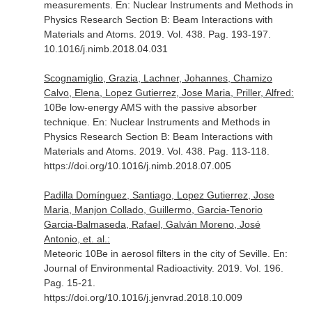
measurements.
En: Nuclear Instruments and Methods in
Physics Research Section B: Beam Interactions with
Materials and Atoms
. 2019. Vol. 438. Pag. 193-197.
10.1016/j.nimb.2018.04.031
Scognamiglio, Grazia, Lachner, Johannes, Chamizo
Calvo, Elena, Lopez Gutierrez, Jose Maria, Priller, Alfred:
10Be low-energy AMS with the passive absorber
technique.
En: Nuclear Instruments and Methods in
Physics Research Section B: Beam Interactions with
Materials and Atoms
. 2019. Vol. 438. Pag. 113-118.
https://doi.org/10.1016/j.nimb.2018.07.005
Padilla Domínguez, Santiago, Lopez Gutierrez, Jose
Maria, Manjon Collado, Guillermo, Garcia-Tenorio
Garcia-Balmaseda, Rafael, Galván Moreno, José
Antonio, et. al.:
Meteoric 10Be in aerosol filters in the city of Seville.
En:
Journal of Environmental Radioactivity
. 2019. Vol. 196.
Pag. 15-21.
https://doi.org/10.1016/j.jenvrad.2018.10.009