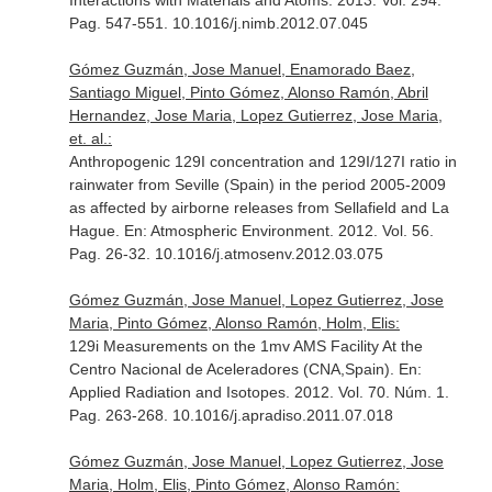
Interactions with Materials and Atoms
. 2013. Vol. 294.
Pag. 547-551. 10.1016/j.nimb.2012.07.045
Gómez Guzmán, Jose Manuel, Enamorado Baez,
Santiago Miguel, Pinto Gómez, Alonso Ramón, Abril
Hernandez, Jose Maria, Lopez Gutierrez, Jose Maria,
et. al.:
Anthropogenic 129I concentration and 129I/127I ratio in
rainwater from Seville (Spain) in the period 2005-2009
as affected by airborne releases from Sellafield and La
Hague.
En: Atmospheric Environment
. 2012. Vol. 56.
Pag. 26-32. 10.1016/j.atmosenv.2012.03.075
Gómez Guzmán, Jose Manuel, Lopez Gutierrez, Jose
Maria, Pinto Gómez, Alonso Ramón, Holm, Elis:
129i Measurements on the 1mv AMS Facility At the
Centro Nacional de Aceleradores (CNA,Spain).
En:
Applied Radiation and Isotopes
. 2012. Vol. 70. Núm. 1.
Pag. 263-268. 10.1016/j.apradiso.2011.07.018
Gómez Guzmán, Jose Manuel, Lopez Gutierrez, Jose
Maria, Holm, Elis, Pinto Gómez, Alonso Ramón: