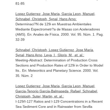
81-85
Lopez Gutierrez, Jose Maria, Garcia Leon, Manuel,
Schnabel, Christoph, Synal, Hans Arno:
Determinaci?N de 129i en Muestras Ambientales
Mediante Espectrometr?a de Masas con Aceleradores
(AMS).
En: Anales de Física
. 2000. Vol. 95. Núm. 1. Pag.
32-39
Schnabel, Christoph, Lopez Gutierrez, Jose Maria,
Synal, Hans Arno, Leya, I., Gloris, M., et. al.:
Meeting-Abstract: Determination of Production Cross
Sections and Production Rates of 129i in Order to Model
Its..
En: Meteoritics and Planetary Science
. 2000. Vol.
35. Núm. 2
Lopez Gutierrez, Jose Maria, Garcia Leon, Manuel,
Garcia-Tenorio Garcia-Balmaseda, Rafael, Schnabel,
Christoph, Suter, Martin, et. al.:
I-129/I-127 Ratios and I-129 Concentrations in a Recent
Sea Sediment Core and in Rainwater from Sevilla