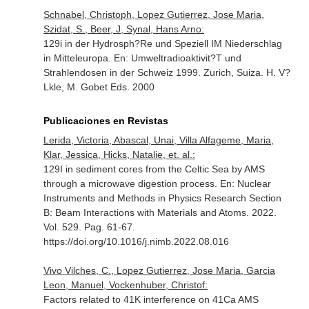
Schnabel, Christoph, Lopez Gutierrez, Jose Maria,
Szidat, S., Beer, J, Synal, Hans Arno:
129i in der Hydrosph?Re und Speziell IM Niederschlag
in Mitteleuropa.
En: Umweltradioaktivit?T und
Strahlendosen in der Schweiz 1999
. Zurich, Suiza. H. V?
Lkle, M. Gobet Eds. 2000
Publicaciones en Revistas
Lerida, Victoria, Abascal, Unai, Villa Alfageme, Maria,
Klar, Jessica, Hicks, Natalie, et. al.:
129I in sediment cores from the Celtic Sea by AMS
through a microwave digestion process.
En: Nuclear
Instruments and Methods in Physics Research Section
B: Beam Interactions with Materials and Atoms
. 2022.
Vol. 529. Pag. 61-67.
https://doi.org/10.1016/j.nimb.2022.08.016
Vivo Vilches, C., Lopez Gutierrez, Jose Maria, Garcia
Leon, Manuel, Vockenhuber, Christof:
Factors related to 41K interference on 41Ca AMS