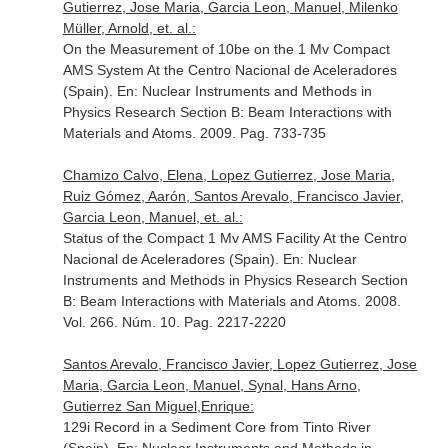
Gutierrez, Jose Maria, Garcia Leon, Manuel, Milenko
Müller, Arnold, et. al.:
On the Measurement of 10be on the 1 Mv Compact
AMS System At the Centro Nacional de Aceleradores
(Spain).
En: Nuclear Instruments and Methods in
Physics Research Section B: Beam Interactions with
Materials and Atoms
. 2009. Pag. 733-735
Chamizo Calvo, Elena, Lopez Gutierrez, Jose Maria,
Ruiz Gómez, Aarón, Santos Arevalo, Francisco Javier,
Garcia Leon, Manuel, et. al.:
Status of the Compact 1 Mv AMS Facility At the Centro
Nacional de Aceleradores (Spain).
En: Nuclear
Instruments and Methods in Physics Research Section
B: Beam Interactions with Materials and Atoms
. 2008.
Vol. 266. Núm. 10. Pag. 2217-2220
Santos Arevalo, Francisco Javier, Lopez Gutierrez, Jose
Maria, Garcia Leon, Manuel, Synal, Hans Arno,
Gutierrez San Miguel,Enrique:
129i Record in a Sediment Core from Tinto River