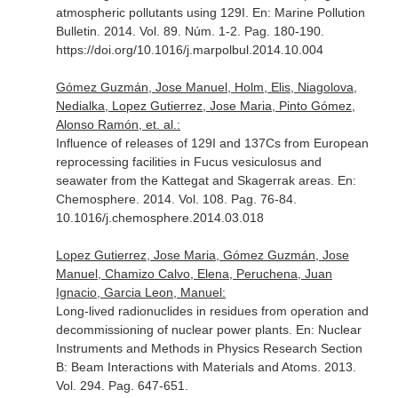
atmospheric pollutants using 129I.
En: Marine Pollution
Bulletin
. 2014. Vol. 89. Núm. 1-2. Pag. 180-190.
https://doi.org/10.1016/j.marpolbul.2014.10.004
Gómez Guzmán, Jose Manuel, Holm, Elis, Niagolova,
Nedialka, Lopez Gutierrez, Jose Maria, Pinto Gómez,
Alonso Ramón, et. al.:
Influence of releases of 129I and 137Cs from European
reprocessing facilities in Fucus vesiculosus and
seawater from the Kattegat and Skagerrak areas.
En:
Chemosphere
. 2014. Vol. 108. Pag. 76-84.
10.1016/j.chemosphere.2014.03.018
Lopez Gutierrez, Jose Maria, Gómez Guzmán, Jose
Manuel, Chamizo Calvo, Elena, Peruchena, Juan
Ignacio, Garcia Leon, Manuel:
Long-lived radionuclides in residues from operation and
decommissioning of nuclear power plants.
En: Nuclear
Instruments and Methods in Physics Research Section
B: Beam Interactions with Materials and Atoms
. 2013.
Vol. 294. Pag. 647-651.