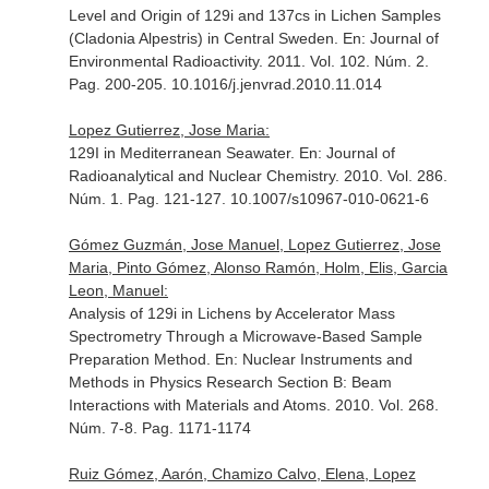
Level and Origin of 129i and 137cs in Lichen Samples
(Cladonia Alpestris) in Central Sweden.
En: Journal of
Environmental Radioactivity
. 2011. Vol. 102. Núm. 2.
Pag. 200-205. 10.1016/j.jenvrad.2010.11.014
Lopez Gutierrez, Jose Maria:
129I in Mediterranean Seawater.
En: Journal of
Radioanalytical and Nuclear Chemistry
. 2010. Vol. 286.
Núm. 1. Pag. 121-127. 10.1007/s10967-010-0621-6
Gómez Guzmán, Jose Manuel, Lopez Gutierrez, Jose
Maria, Pinto Gómez, Alonso Ramón, Holm, Elis, Garcia
Leon, Manuel:
Analysis of 129i in Lichens by Accelerator Mass
Spectrometry Through a Microwave-Based Sample
Preparation Method.
En: Nuclear Instruments and
Methods in Physics Research Section B: Beam
Interactions with Materials and Atoms
. 2010. Vol. 268.
Núm. 7-8. Pag. 1171-1174
Ruiz Gómez, Aarón, Chamizo Calvo, Elena, Lopez