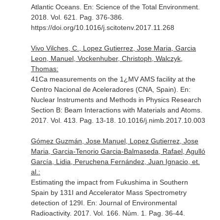
Atlantic Oceans.
En: Science of the Total Environment
.
2018. Vol. 621. Pag. 376-386.
https://doi.org/10.1016/j.scitotenv.2017.11.268
Vivo Vilches, C., Lopez Gutierrez, Jose Maria, Garcia
Leon, Manuel, Vockenhuber, Christoph, Walczyk,
Thomas:
41Ca measurements on the 1¿MV AMS facility at the
Centro Nacional de Aceleradores (CNA, Spain).
En:
Nuclear Instruments and Methods in Physics Research
Section B: Beam Interactions with Materials and Atoms
.
2017. Vol. 413. Pag. 13-18. 10.1016/j.nimb.2017.10.003
Gómez Guzmán, Jose Manuel, Lopez Gutierrez, Jose
Maria, Garcia-Tenorio Garcia-Balmaseda, Rafael, Agulló
García, Lidia, Peruchena Fernández, Juan Ignacio, et.
al.:
Estimating the impact from Fukushima in Southern
Spain by 131I and Accelerator Mass Spectrometry
detection of 129I.
En: Journal of Environmental
Radioactivity
. 2017. Vol. 166. Núm. 1. Pag. 36-44.