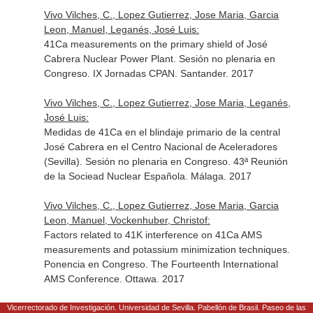
Vivo Vilches, C., Lopez Gutierrez, Jose Maria, Garcia
Leon, Manuel, Leganés, José Luis:
41Ca measurements on the primary shield of José
Cabrera Nuclear Power Plant. Sesión no plenaria en
Congreso. IX Jornadas CPAN. Santander. 2017
Vivo Vilches, C., Lopez Gutierrez, Jose Maria, Leganés,
José Luis:
Medidas de 41Ca en el blindaje primario de la central
José Cabrera en el Centro Nacional de Aceleradores
(Sevilla). Sesión no plenaria en Congreso. 43ª Reunión
de la Sociead Nuclear Española. Málaga. 2017
Vivo Vilches, C., Lopez Gutierrez, Jose Maria, Garcia
Leon, Manuel, Vockenhuber, Christof:
Factors related to 41K interference on 41Ca AMS
measurements and potassium minimization techniques.
Ponencia en Congreso. The Fourteenth International
AMS Conference. Ottawa. 2017
Vivo Vilches, C., Lopez Gutierrez, Jose Maria, Garcia
Vicerrectorado de Investigación. Universidad de Sevilla. Pabellón de Brasil. Paseo de las