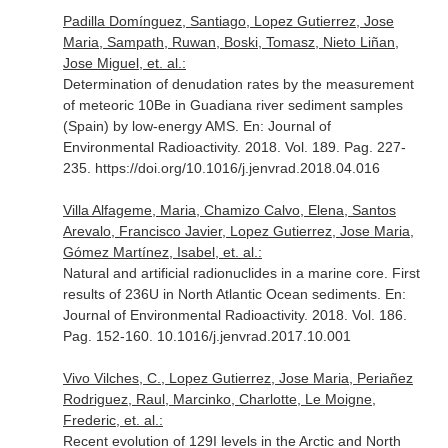
Padilla Domínguez, Santiago, Lopez Gutierrez, Jose
Maria, Sampath, Ruwan, Boski, Tomasz, Nieto Liñan,
Jose Miguel, et. al.:
Determination of denudation rates by the measurement
of meteoric 10Be in Guadiana river sediment samples
(Spain) by low-energy AMS.
En: Journal of
Environmental Radioactivity
. 2018. Vol. 189. Pag. 227-
235. https://doi.org/10.1016/j.jenvrad.2018.04.016
Villa Alfageme, Maria, Chamizo Calvo, Elena, Santos
Arevalo, Francisco Javier, Lopez Gutierrez, Jose Maria,
Gómez Martínez, Isabel, et. al.:
Natural and artificial radionuclides in a marine core. First
results of 236U in North Atlantic Ocean sediments.
En:
Journal of Environmental Radioactivity
. 2018. Vol. 186.
Pag. 152-160. 10.1016/j.jenvrad.2017.10.001
Vivo Vilches, C., Lopez Gutierrez, Jose Maria, Periañez
Rodriguez, Raul, Marcinko, Charlotte, Le Moigne,
Frederic, et. al.:
Recent evolution of 129I levels in the Arctic and North