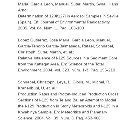
Maria, Garcia Leon, Manuel, Suter, Martin, Synal, Hans
Arno:
Determination of 129i/127i in Aerosol Samples in Seville
(Spain).
En: Journal of Environmental Radioactivity
.
2005. Vol. 84. Núm. 1. Pag. 103-109
Lopez Gutierrez, Jose Maria, Garcia Leon, Manuel,
Garcia-Tenorio Garcia-Balmaseda, Rafael, Schnabel,
Christoph, Suter, Martin, et. al.:
Relative Influence of I-129 Sources in a Sediment Core
from the Kattegat Area.
En: Science of the Total
Environment
. 2004. Vol. 323. Núm. 1-3. Pag. 195-210
Schnabel, Christoph, Leya, I., Gloris, M., Michel, R.,
Krahenbuhl, U, et. al.:
Production Rates and Proton-Induced Production Cross
Sections of I-129 from Te and Ba: an Attempt to Model
the I-129 Production in Stony Meteoroids and I-129 in a
Knyahinya Sample.
En: Meteoritics and Planetary
Science
. 2004. Vol. 39. Núm. 3. Pag. 453-466