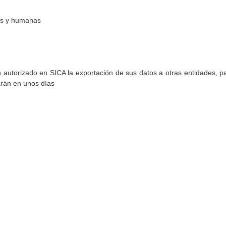
les y humanas
torizado en SICA la exportación de sus datos a otras entidades, par
arán en unos días