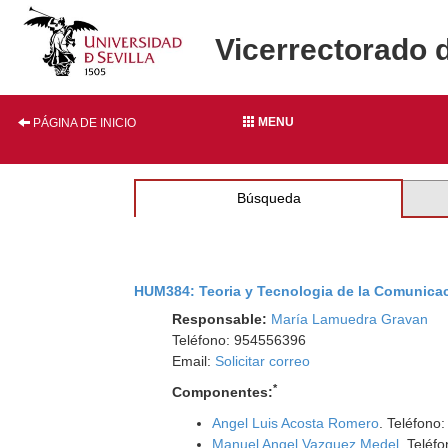
Vicerrectorado 
MENU
PÁGINA DE INICIO
Búsqueda
HUM384: Teoria y Tecnologia de la Comunica
Responsable:
María Lamuedra Gravan
Teléfono: 954556396
Email:
Solicitar correo
*
Componentes:
Angel Luis Acosta Romero
. Teléfono
Manuel Angel Vazquez Medel
. Teléf