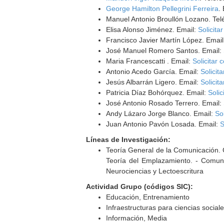
George Hamilton Pellegrini Ferreira
.
Manuel Antonio Broullón Lozano. Te
Elisa Alonso Jiménez. Email:
Solicita
Francisco Javier Martín López. Emai
José Manuel Romero Santos. Email:
Maria Francescatti . Email:
Solicitar 
Antonio Acedo García. Email:
Solicit
Jesús Albarrán Ligero. Email:
Solicit
Patricia Díaz Bohórquez. Email:
Solic
José Antonio Rosado Terrero. Email:
Andy Lázaro Jorge Blanco. Email:
Sol
Juan Antonio Pavón Losada. Email:
S
Líneas de Investigación:
Teoría General de la Comunicación. C
Teoría del Emplazamiento. - Comuni
Neurociencias y Lectoescritura
Actividad Grupo (códigos SIC):
Educación, Entrenamiento
Infraestructuras para ciencias socia
Información, Media