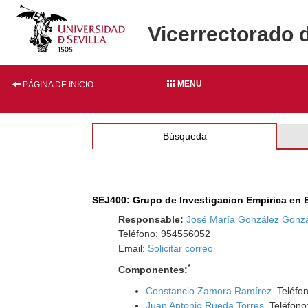
Vicerrectorado 
MENU
PÁGINA DE INICIO
Búsqueda
SEJ400: Grupo de Investigacion Empirica en E
Responsable:
José María González Gonz
Teléfono: 954556052
Email:
Solicitar correo
*
Componentes:
Constancio Zamora Ramírez
. Teléf
Juan Antonio Rueda Torres
. Teléfon