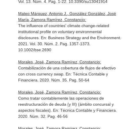
Vol. 13. Núm. 4. Pag. 1-22. 10.3390/su13041914
Mateo Márquez, Antonio J., González González, José
María, Zamora Ramírez, Constancio:
The influence of countries' climate change-related
institutional profile on voluntary environmental
disclosures.
En: Business Strategy and the Environment
.
2021. Vol. 30. Núm. 2. Pag. 1357-1373.
10.1002/bse.2690
Morales, José, Zamora Ramírez, Constancio:
Contabilización de una cobertura de flujos de efectivo
con cross currency swap.
En: Técnica Contable y
Financiera
. 2020. Núm. 35. Pag. 50-64
Morales, José, Zamora Ramírez, Constancio:
Como tratar contablemente las operaciones de
reestructuración de deuda (y III) (ámbito concursal y
aspectos fiscales).
En: Técnica Contable y Financiera
.
2020. Núm. 32. Pag. 46-56
Morales, José, Zamora Ramírez, Constancio: