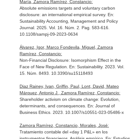
María, Zamora Ramírez, Constancio:
Absolute emissions targets and voluntary carbon
disclosure: an international empirical survey.
En:
Sustainability Accounting, Management and Policy
Journal
. 2025. Vol. 16. Núm. 2. Pag. 583-616.
10.1108/sampj-09-2023-0634
Álvarez, Igor, Marco Fondevila, Miguel, Zamora
Ramírez, Constancio:
Non-Financial Disclosure: Isomorphism Effect in the
Face of New Regulation.
En: Sustainability
. 2023. Vol.
15. Núm. 8493. 10.3390/su15118493
Diaz Rainey, Ivan, Griffin, Paul, Lont, David, Mateo
Márquez, Antonio J., Zamora Ramírez, Constancio:
Shareholder activism on climate change: Evolution,
determinants, and consequences.
En: Journal of
Business Ethics
. 2023. 10.1007/s10551-023-05486-x
Zamora Ramírez, Constancio, Morales, José:
Tratamiento contable del «day 1 P&L» en los
instrumentos financieros. Análisis empírico.
En: Estudios