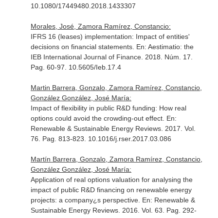
10.1080/17449480.2018.1433307
Morales, José, Zamora Ramírez, Constancio:
IFRS 16 (leases) implementation: Impact of entities'
decisions on financial statements.
En: Aestimatio: the
IEB International Journal of Finance
. 2018. Núm. 17.
Pag. 60-97. 10.5605/Ieb.17.4
Martin Barrera, Gonzalo, Zamora Ramírez, Constancio,
González González, José María:
Impact of flexibility in public R&D funding: How real
options could avoid the crowding-out effect.
En:
Renewable & Sustainable Energy Reviews
. 2017. Vol.
76. Pag. 813-823. 10.1016/j.rser.2017.03.086
Martín Barrera, Gonzalo, Zamora Ramírez, Constancio,
González González, José María:
Application of real options valuation for analysing the
impact of public R&D financing on renewable energy
projects: a company¿s perspective.
En: Renewable &
Sustainable Energy Reviews
. 2016. Vol. 63. Pag. 292-