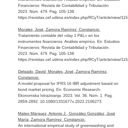
Financieros: Revista de Contabilidad y Tributación
.
2023. Núm. 479. Pag. 105-138.
https://revistas.cef.udima.es/index.php/RCyT/article/view/11
Morales, José, Zamora Ramírez, Constancio:
Tratamiento contable del «day 1 P&L» en los
instrumentos financieros. Análisis empírico.
En: Estudios
Financieros: Revista de Contabilidad y Tributación
.
2023. Núm. 479. Pag. 105-138.
https://revistas.cef.udima.es/index.php/RCyT/article/view/11
Delgado, David, Morales, José, Zamora Ramírez,
Constancio:
A model proposal for IFRS 16 IBR adjustment based on
bond market pricing.
En: Economic Research-
Ekonomska Istrazivanja
. 2023. Vol. 36. Núm. 1. Pag.
2859-2892. 10.1080/1331677x.2022.2106273
Mateo Márquez, Antonio J., González González, José
María, Zamora Ramírez, Constancio:
An international empirical study of greenwashing and