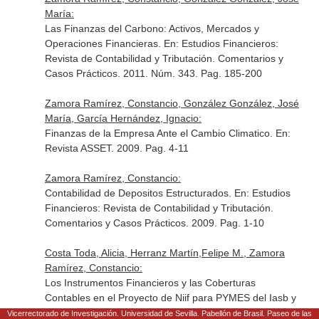
María:
Las Finanzas del Carbono: Activos, Mercados y
Operaciones Financieras.
En: Estudios Financieros:
Revista de Contabilidad y Tributación. Comentarios y
Casos Prácticos
. 2011. Núm. 343. Pag. 185-200
Zamora Ramírez, Constancio, González González, José
María, García Hernández, Ignacio:
Finanzas de la Empresa Ante el Cambio Climatico.
En:
Revista ASSET
. 2009. Pag. 4-11
Zamora Ramírez, Constancio:
Contabilidad de Depositos Estructurados.
En: Estudios
Financieros: Revista de Contabilidad y Tributación.
Comentarios y Casos Prácticos
. 2009. Pag. 1-10
Costa Toda, Alicia, Herranz Martín,Felipe M., Zamora
Ramírez, Constancio:
Los Instrumentos Financieros y las Coberturas
Contables en el Proyecto de Niif para PYMES del Iasb y
el Pgc.
En: Técnica Contable
. 2008. Vol. 60. Núm. 710.
Vicerrectorado de Investigación. Universidad de Sevilla. Pabellón de Brasil. Paseo de las