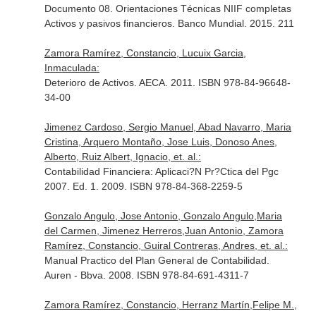
Documento 08. Orientaciones Técnicas NIIF completas
Activos y pasivos financieros. Banco Mundial. 2015. 211
Zamora Ramírez, Constancio, Lucuix Garcia,
Inmaculada:
Deterioro de Activos. AECA. 2011. ISBN 978-84-96648-
34-00
Jimenez Cardoso, Sergio Manuel, Abad Navarro, Maria
Cristina, Arquero Montaño, Jose Luis, Donoso Anes,
Alberto, Ruiz Albert, Ignacio, et. al.:
Contabilidad Financiera: Aplicaci?N Pr?Ctica del Pgc
2007. Ed. 1. 2009. ISBN 978-84-368-2259-5
Gonzalo Angulo, Jose Antonio, Gonzalo Angulo,Maria
del Carmen, Jimenez Herreros,Juan Antonio, Zamora
Ramírez, Constancio, Guiral Contreras, Andres, et. al.:
Manual Practico del Plan General de Contabilidad.
Auren - Bbva. 2008. ISBN 978-84-691-4311-7
Zamora Ramírez, Constancio, Herranz Martín,Felipe M.,