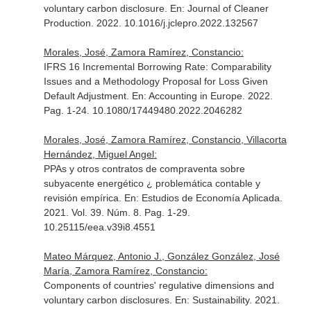
voluntary carbon disclosure.
En: Journal of Cleaner
Production
. 2022. 10.1016/j.jclepro.2022.132567
Morales, José, Zamora Ramírez, Constancio:
IFRS 16 Incremental Borrowing Rate: Comparability
Issues and a Methodology Proposal for Loss Given
Default Adjustment.
En: Accounting in Europe
. 2022.
Pag. 1-24. 10.1080/17449480.2022.2046282
Morales, José, Zamora Ramírez, Constancio, Villacorta
Hernández, Miguel Angel:
PPAs y otros contratos de compraventa sobre
subyacente energético ¿ problemática contable y
revisión empírica.
En: Estudios de Economía Aplicada
.
2021. Vol. 39. Núm. 8. Pag. 1-29.
10.25115/eea.v39i8.4551
Mateo Márquez, Antonio J., González González, José
María, Zamora Ramírez, Constancio:
Components of countries' regulative dimensions and
voluntary carbon disclosures.
En: Sustainability
. 2021.