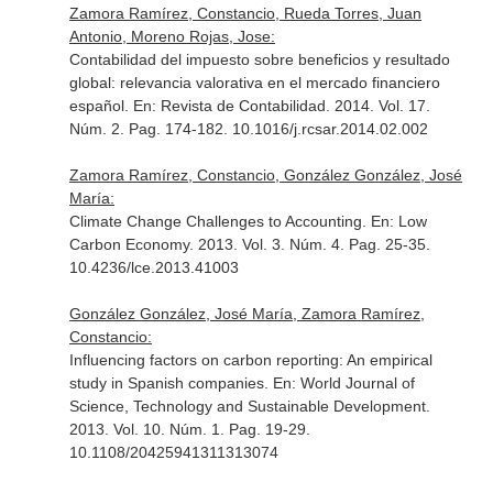
Zamora Ramírez, Constancio, Rueda Torres, Juan
Antonio, Moreno Rojas, Jose:
Contabilidad del impuesto sobre beneficios y resultado
global: relevancia valorativa en el mercado financiero
español.
En: Revista de Contabilidad
. 2014. Vol. 17.
Núm. 2. Pag. 174-182. 10.1016/j.rcsar.2014.02.002
Zamora Ramírez, Constancio, González González, José
María:
Climate Change Challenges to Accounting.
En: Low
Carbon Economy
. 2013. Vol. 3. Núm. 4. Pag. 25-35.
10.4236/lce.2013.41003
González González, José María, Zamora Ramírez,
Constancio:
Influencing factors on carbon reporting: An empirical
study in Spanish companies.
En: World Journal of
Science, Technology and Sustainable Development
.
2013. Vol. 10. Núm. 1. Pag. 19-29.
10.1108/20425941311313074