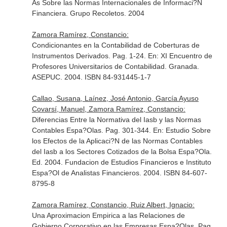
As Sobre las Normas Internacionales de Informaci?N
Financiera
. Grupo Recoletos. 2004
Zamora Ramírez, Constancio:
Condicionantes en la Contabilidad de Coberturas de
Instrumentos Derivados. Pag. 1-24.
En: XI Encuentro de
Profesores Universitarios de Contabilidad
. Granada.
ASEPUC. 2004. ISBN 84-931445-1-7
Callao, Susana, Laínez, José Antonio, García Ayuso
Covarsí, Manuel, Zamora Ramírez, Constancio:
Diferencias Entre la Normativa del Iasb y las Normas
Contables Espa?Olas. Pag. 301-344.
En: Estudio Sobre
los Efectos de la Aplicaci?N de las Normas Contables
del Iasb a los Sectores Cotizados de la Bolsa Espa?Ola
.
Ed. 2004. Fundacion de Estudios Financieros e Instituto
Espa?Ol de Analistas Financieros. 2004. ISBN 84-607-
8795-8
Zamora Ramírez, Constancio, Ruiz Albert, Ignacio:
Una Aproximacion Empirica a las Relaciones de
Gobierno Corporativo en las Empresas Espa?Olas. Pag.