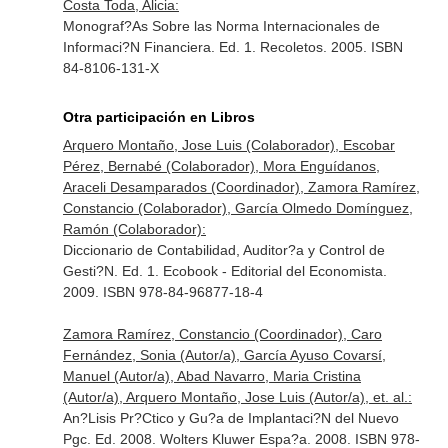
Costa Toda, Alicia:
Monograf?As Sobre las Norma Internacionales de
Informaci?N Financiera. Ed. 1. Recoletos. 2005. ISBN
84-8106-131-X
Otra participación en Libros
Arquero Montaño, Jose Luis (Colaborador), Escobar
Pérez, Bernabé (Colaborador), Mora Enguídanos,
Araceli Desamparados (Coordinador), Zamora Ramírez,
Constancio (Colaborador), García Olmedo Domínguez,
Ramón (Colaborador):
Diccionario de Contabilidad, Auditor?a y Control de
Gesti?N. Ed. 1. Ecobook - Editorial del Economista.
2009. ISBN 978-84-96877-18-4
Zamora Ramírez, Constancio (Coordinador), Caro
Fernández, Sonia (Autor/a), García Ayuso Covarsí,
Manuel (Autor/a), Abad Navarro, Maria Cristina
(Autor/a), Arquero Montaño, Jose Luis (Autor/a), et. al.:
An?Lisis Pr?Ctico y Gu?a de Implantaci?N del Nuevo
Pgc. Ed. 2008. Wolters Kluwer Espa?a. 2008. ISBN 978-