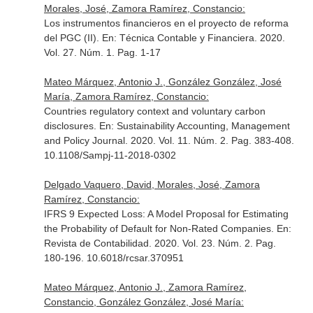
Morales, José, Zamora Ramírez, Constancio:
Los instrumentos financieros en el proyecto de reforma
del PGC (II).
En: Técnica Contable y Financiera
. 2020.
Vol. 27. Núm. 1. Pag. 1-17
Mateo Márquez, Antonio J., González González, José
María, Zamora Ramírez, Constancio:
Countries regulatory context and voluntary carbon
disclosures.
En: Sustainability Accounting, Management
and Policy Journal
. 2020. Vol. 11. Núm. 2. Pag. 383-408.
10.1108/Sampj-11-2018-0302
Delgado Vaquero, David, Morales, José, Zamora
Ramírez, Constancio:
IFRS 9 Expected Loss: A Model Proposal for Estimating
the Probability of Default for Non-Rated Companies.
En:
Revista de Contabilidad
. 2020. Vol. 23. Núm. 2. Pag.
180-196. 10.6018/rcsar.370951
Mateo Márquez, Antonio J., Zamora Ramírez,
Constancio, González González, José María: