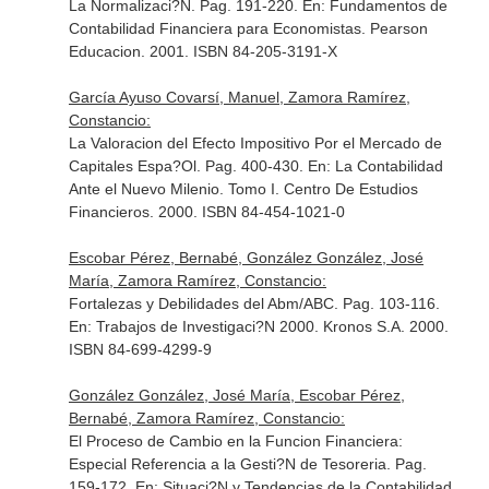
La Normalizaci?N. Pag. 191-220.
En: Fundamentos de
Contabilidad Financiera para Economistas
. Pearson
Educacion. 2001. ISBN 84-205-3191-X
García Ayuso Covarsí, Manuel, Zamora Ramírez,
Constancio:
La Valoracion del Efecto Impositivo Por el Mercado de
Capitales Espa?Ol. Pag. 400-430.
En: La Contabilidad
Ante el Nuevo Milenio. Tomo I
. Centro De Estudios
Financieros. 2000. ISBN 84-454-1021-0
Escobar Pérez, Bernabé, González González, José
María, Zamora Ramírez, Constancio:
Fortalezas y Debilidades del Abm/ABC. Pag. 103-116.
En: Trabajos de Investigaci?N 2000
. Kronos S.A. 2000.
ISBN 84-699-4299-9
González González, José María, Escobar Pérez,
Bernabé, Zamora Ramírez, Constancio:
El Proceso de Cambio en la Funcion Financiera:
Especial Referencia a la Gesti?N de Tesoreria. Pag.
159-172.
En: Situaci?N y Tendencias de la Contabilidad