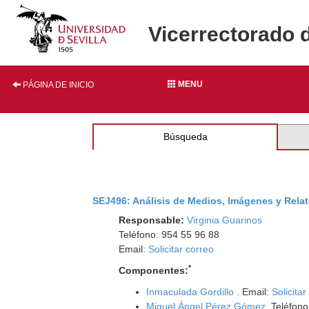
Vicerrectorado 
MENU
PÁGINA DE INICIO
Búsqueda
SEJ496: Análisis de Medios, Imágenes y Relat
Responsable:
Virginia Guarinos
Teléfono: 954 55 96 88
Email:
Solicitar correo
*
Componentes:
Inmaculada Gordillo
. Email:
Solicitar
Miguel Ángel Pérez Gómez
. Teléfon