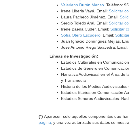
Valeriano Durán Manso
. Teléfono: 9
Irene Liberia Vayá. Email:
Solicitar c
Laura Pacheco Jiménez. Email:
Solic
Sergio Toledo Aral. Email:
Solicitar c
Irene Baena Cuder. Email:
Solicitar 
Sofía Otero Escudero
. Email:
Solicita
Juan Ignacio Domínguez Mejías. Ema
José Antonio Riego Saavedra. Email
Líneas de Investigación:
Estudios Culturales en Comunicación 
Estudios de Género en Comunicación 
Narrativa Audiovisual en el Área de l
y Transmedia
Historia de los Medios Audiovisuales 
Estudios Etarios en Comunicación Aud
Estudios Sonoros Audiovisuales. Rad
(*)
Aparecen solo aquellos componentes que han au
página
, y una vez autorizado sus datos se mostr