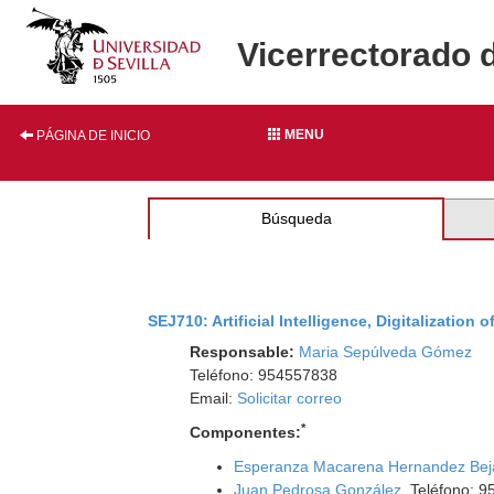
Vicerrectorado 
MENU
PÁGINA DE INICIO
Búsqueda
SEJ710: Artificial Intelligence, Digitalization
Responsable:
Maria Sepúlveda Gómez
Teléfono: 954557838
Email:
Solicitar correo
*
Componentes:
Esperanza Macarena Hernandez Bej
Juan Pedrosa González
. Teléfono: 