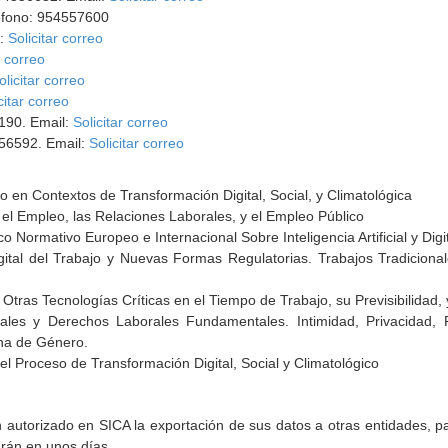
léfono: 954557600
l:
Solicitar correo
r correo
olicitar correo
citar correo
2190. Email:
Solicitar correo
 56592. Email:
Solicitar correo
o en Contextos de Transformación Digital, Social, y Climatológica
en el Empleo, las Relaciones Laborales, y el Empleo Público
 Normativo Europeo e Internacional Sobre Inteligencia Artificial y Digit
tal del Trabajo y Nuevas Formas Regulatorias. Trabajos Tradicionale
l y Otras Tecnologías Críticas en el Tiempo de Trabajo, su Previsibilidad,
Digitales y Derechos Laborales Fundamentales. Intimidad, Privacidad
cha de Género.
el Proceso de Transformación Digital, Social y Climatológico
torizado en SICA la exportación de sus datos a otras entidades, par
arán en unos días