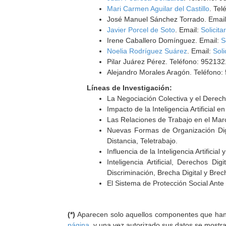
Mari Carmen Aguilar del Castillo
. Te
José Manuel Sánchez Torrado. Emai
Javier Porcel de Soto
. Email:
Solicita
Irene Caballero Domínguez. Email:
S
Noelia Rodríguez Suárez
. Email:
Soli
Pilar Juárez Pérez. Teléfono: 95213
Alejandro Morales Aragón. Teléfono:
Líneas de Investigación:
La Negociación Colectiva y el Derech
Impacto de la Inteligencia Artificial 
Las Relaciones de Trabajo en el Marco
Nuevas Formas de Organización Digi
Distancia, Teletrabajo.
Influencia de la Inteligencia Artificia
Inteligencia Artificial, Derechos 
Discriminación, Brecha Digital y Bre
El Sistema de Protección Social Ante 
(*)
Aparecen solo aquellos componentes que han au
página
, y una vez autorizado sus datos se mostr