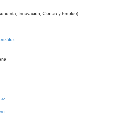
conomía, Innovación, Ciencia y Empleo)
onzález
ena
nez
eno