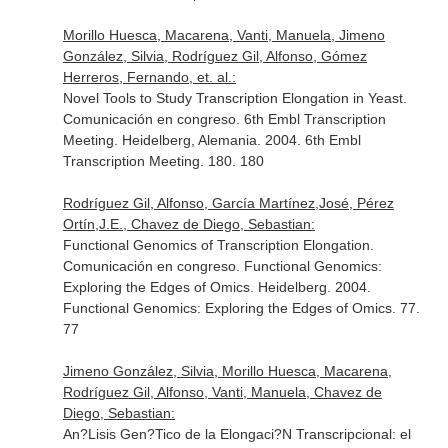
Morillo Huesca, Macarena, Vanti, Manuela, Jimeno
González, Silvia, Rodríguez Gil, Alfonso, Gómez
Herreros, Fernando, et. al.:
Novel Tools to Study Transcription Elongation in Yeast.
Comunicación en congreso. 6th Embl Transcription
Meeting. Heidelberg, Alemania. 2004. 6th Embl
Transcription Meeting. 180. 180
Rodríguez Gil, Alfonso, García Martínez,José, Pérez
Ortín,J.E., Chavez de Diego, Sebastian:
Functional Genomics of Transcription Elongation.
Comunicación en congreso. Functional Genomics:
Exploring the Edges of Omics. Heidelberg. 2004.
Functional Genomics: Exploring the Edges of Omics. 77.
77
Jimeno González, Silvia, Morillo Huesca, Macarena,
Rodríguez Gil, Alfonso, Vanti, Manuela, Chavez de
Diego, Sebastian:
An?Lisis Gen?Tico de la Elongaci?N Transcripcional: el