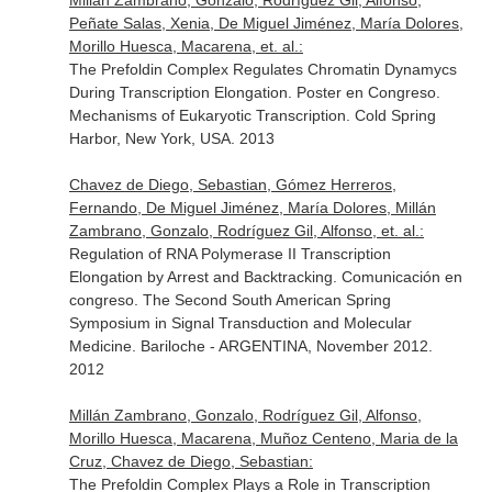
Millán Zambrano, Gonzalo, Rodríguez Gil, Alfonso,
Peñate Salas, Xenia, De Miguel Jiménez, María Dolores,
Morillo Huesca, Macarena, et. al.:
The Prefoldin Complex Regulates Chromatin Dynamycs
During Transcription Elongation. Poster en Congreso.
Mechanisms of Eukaryotic Transcription. Cold Spring
Harbor, New York, USA. 2013
Chavez de Diego, Sebastian, Gómez Herreros,
Fernando, De Miguel Jiménez, María Dolores, Millán
Zambrano, Gonzalo, Rodríguez Gil, Alfonso, et. al.:
Regulation of RNA Polymerase II Transcription
Elongation by Arrest and Backtracking. Comunicación en
congreso. The Second South American Spring
Symposium in Signal Transduction and Molecular
Medicine. Bariloche - ARGENTINA, November 2012.
2012
Millán Zambrano, Gonzalo, Rodríguez Gil, Alfonso,
Morillo Huesca, Macarena, Muñoz Centeno, Maria de la
Cruz, Chavez de Diego, Sebastian:
The Prefoldin Complex Plays a Role in Transcription