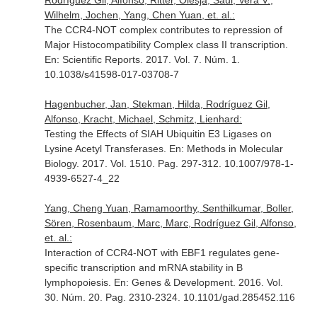
Rodríguez Gil, Alfonso, Ritter, Olesja, Saul, Vera V.,
Wilhelm, Jochen, Yang, Chen Yuan, et. al.:
The CCR4-NOT complex contributes to repression of
Major Histocompatibility Complex class II transcription.
En: Scientific Reports
. 2017. Vol. 7. Núm. 1.
10.1038/s41598-017-03708-7
Hagenbucher, Jan, Stekman, Hilda, Rodríguez Gil,
Alfonso, Kracht, Michael, Schmitz, Lienhard:
Testing the Effects of SIAH Ubiquitin E3 Ligases on
Lysine Acetyl Transferases.
En: Methods in Molecular
Biology
. 2017. Vol. 1510. Pag. 297-312. 10.1007/978-1-
4939-6527-4_22
Yang, Cheng Yuan, Ramamoorthy, Senthilkumar, Boller,
Sören, Rosenbaum, Marc, Marc, Rodríguez Gil, Alfonso,
et. al.:
Interaction of CCR4-NOT with EBF1 regulates gene-
specific transcription and mRNA stability in B
lymphopoiesis.
En: Genes & Development
. 2016. Vol.
30. Núm. 20. Pag. 2310-2324. 10.1101/gad.285452.116