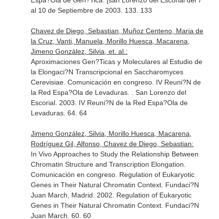
Espa?Ola de Gen?Tica: [san Lorenzo del Escorial del 7
al 10 de Septiembre de 2003. 133. 133
Chavez de Diego, Sebastian, Muñoz Centeno, Maria de
la Cruz, Vanti, Manuela, Morillo Huesca, Macarena,
Jimeno González, Silvia, et. al.:
Aproximaciones Gen?Ticas y Moleculares al Estudio de
la Elongaci?N Transcripcional en Saccharomyces
Cerevisiae. Comunicación en congreso. IV Reuni?N de
la Red Espa?Ola de Levaduras. . San Lorenzo del
Escorial. 2003. IV Reuni?N de la Red Espa?Ola de
Levaduras. 64. 64
Jimeno González, Silvia, Morillo Huesca, Macarena,
Rodríguez Gil, Alfonso, Chavez de Diego, Sebastian:
In Vivo Approaches to Study the Relationship Between
Chromatin Structure and Transcription Elongation.
Comunicación en congreso. Regulation of Eukaryotic
Genes in Their Natural Chromatin Context. Fundaci?N
Juan March, Madrid. 2002. Regulation of Eukaryotic
Genes in Their Natural Chromatin Context. Fundaci?N
Juan March. 60. 60