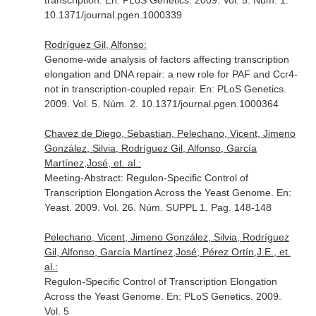
transcription.
En: PLoS Genetics
. 2009. Vol. 5. Núm. 1.
10.1371/journal.pgen.1000339
Rodríguez Gil, Alfonso:
Genome-wide analysis of factors affecting transcription
elongation and DNA repair: a new role for PAF and Ccr4-
not in transcription-coupled repair.
En: PLoS Genetics
.
2009. Vol. 5. Núm. 2. 10.1371/journal.pgen.1000364
Chavez de Diego, Sebastian, Pelechano, Vicent, Jimeno
González, Silvia, Rodríguez Gil, Alfonso, García
Martínez,José, et. al.:
Meeting-Abstract: Regulon-Specific Control of
Transcription Elongation Across the Yeast Genome.
En:
Yeast
. 2009. Vol. 26. Núm. SUPPL 1. Pag. 148-148
Pelechano, Vicent, Jimeno González, Silvia, Rodríguez
Gil, Alfonso, García Martínez,José, Pérez Ortín,J.E., et.
al.:
Regulon-Specific Control of Transcription Elongation
Across the Yeast Genome.
En: PLoS Genetics
. 2009.
Vol. 5