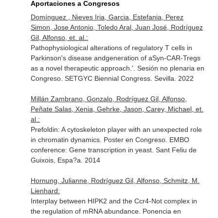
Aportaciones a Congresos
Domínguez , Nieves Iria, Garcia, Estefania, Perez
Simon, Jose Antonio, Toledo Aral, Juan José, Rodríguez
Gil, Alfonso, et. al.:
Pathophysiological alterations of regulatory T cells in
Parkinson's disease andgeneration of aSyn-CAR-Tregs
as a novel therapeutic approach.'. Sesión no plenaria en
Congreso. SETGYC Biennial Congress. Sevilla. 2022
Millán Zambrano, Gonzalo, Rodríguez Gil, Alfonso,
Peñate Salas, Xenia, Gehrke, Jason, Carey, Michael, et.
al.:
Prefoldin: A cytoskeleton player with an unexpected role
in chromatin dynamics. Poster en Congreso. EMBO
conference: Gene transcription in yeast. Sant Feliu de
Guixois, Espa?a. 2014
Hornung, Julianne, Rodríguez Gil, Alfonso, Schmitz, M.
Lienhard:
Interplay between HIPK2 and the Ccr4-Not complex in
the regulation of mRNA abundance. Ponencia en