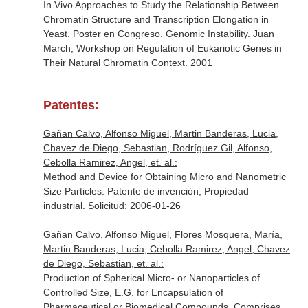
In Vivo Approaches to Study the Relationship Between
Chromatin Structure and Transcription Elongation in
Yeast. Poster en Congreso. Genomic Instability. Juan
March, Workshop on Regulation of Eukariotic Genes in
Their Natural Chromatin Context. 2001
Patentes:
Gañan Calvo, Alfonso Miguel, Martin Banderas, Lucia,
Chavez de Diego, Sebastian, Rodríguez Gil, Alfonso,
Cebolla Ramirez, Angel, et. al.:
Method and Device for Obtaining Micro and Nanometric
Size Particles. Patente de invención, Propiedad
industrial. Solicitud: 2006-01-26
Gañan Calvo, Alfonso Miguel, Flores Mosquera, María,
Martin Banderas, Lucia, Cebolla Ramirez, Angel, Chavez
de Diego, Sebastian, et. al.:
Production of Spherical Micro- or Nanoparticles of
Controlled Size, E.G. for Encapsulation of
Pharmaceutical or Biomedical Compounds, Comprises