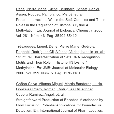
Dehe, Pierre Marie, Dichtl, Bernhard, Schaft, Daniel,
Assen, Roguev, Pamblanco, Mercè, et. al.:
Protein Interactions Within the Set1 Complex and Their
Roles in the Regulation of Histone 3 Lysine 4
Methylation.
En: Journal of Biological Chemistry
. 2006.
Vol. 281. Núm. 46. Pag. 35404-35412
Trésaugues, Lionel, Dehe, Pierre Marie, Guérois,
Raphaël, Rodríguez Gil, Alfonso, Varlet, Isabelle, et. al.:
Structural Characterization of Set1 RNA Recognition
Motifs and Their Role in Histone H3 Lysine 4
Methylation.
En: JMB: Journal of Molecular Biology
.
2006. Vol. 359. Núm. 5. Pag. 1170-1181
Gañan Calvo, Alfonso Miguel, Martin Banderas, Lucia,
González Prieto, Román, Rodríguez Gil, Alfonso,
Cebolla Ramirez, Angel, et. al.:
Straightforward Production of Encoded Microbeads by
Flow Focusing: Potential Applications for Biomolecule
Detection.
En: International Journal of Pharmaceutics
.