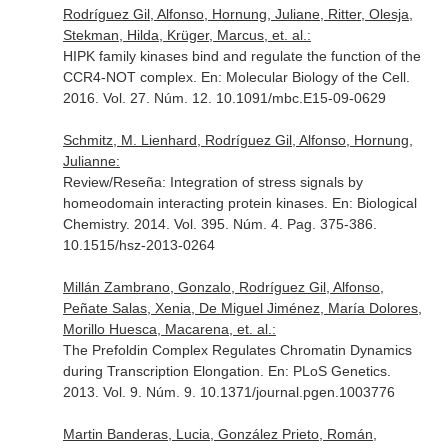
Rodríguez Gil, Alfonso, Hornung, Juliane, Ritter, Olesja,
Stekman, Hilda, Krüger, Marcus, et. al.:
HIPK family kinases bind and regulate the function of the
CCR4-NOT complex.
En: Molecular Biology of the Cell
.
2016. Vol. 27. Núm. 12. 10.1091/mbc.E15-09-0629
Schmitz, M. Lienhard, Rodríguez Gil, Alfonso, Hornung,
Julianne:
Review/Reseña: Integration of stress signals by
homeodomain interacting protein kinases.
En: Biological
Chemistry
. 2014. Vol. 395. Núm. 4. Pag. 375-386.
10.1515/hsz-2013-0264
Millán Zambrano, Gonzalo, Rodríguez Gil, Alfonso,
Peñate Salas, Xenia, De Miguel Jiménez, María Dolores,
Morillo Huesca, Macarena, et. al.:
The Prefoldin Complex Regulates Chromatin Dynamics
during Transcription Elongation.
En: PLoS Genetics
.
2013. Vol. 9. Núm. 9. 10.1371/journal.pgen.1003776
Martin Banderas, Lucia, González Prieto, Román,