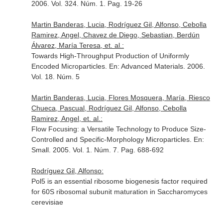
2006. Vol. 324. Núm. 1. Pag. 19-26
Martin Banderas, Lucia, Rodríguez Gil, Alfonso, Cebolla
Ramirez, Angel, Chavez de Diego, Sebastian, Berdún
Álvarez, María Teresa, et. al.:
Towards High-Throughput Production of Uniformly
Encoded Microparticles.
En: Advanced Materials
. 2006.
Vol. 18. Núm. 5
Martin Banderas, Lucia, Flores Mosquera, María, Riesco
Chueca, Pascual, Rodríguez Gil, Alfonso, Cebolla
Ramirez, Angel, et. al.:
Flow Focusing: a Versatile Technology to Produce Size-
Controlled and Specific-Morphology Microparticles.
En:
Small
. 2005. Vol. 1. Núm. 7. Pag. 688-692
Rodríguez Gil, Alfonso:
Pol5 is an essential ribosome biogenesis factor required
for 60S ribosomal subunit maturation in Saccharomyces
cerevisiae