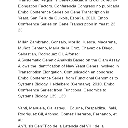
Transcribed Region is Gene-Specific and Controlled by
Elongation Factors. Conferencia Congreso no publicada.
Embo Conference Series on Gene Transcription in
Yeast. San Feliu de Guixols, Espa?a. 2010. Embo
Conference Series on Gene Transcription in Yeast. 23.
23
Millán Zambrano, Gonzalo, Morillo Huesca, Macarena,
Muñoz Centeno, Maria de la Cruz, Chavez de Diego,
Sebastian, Rodríguez Gil, Alfonso:
A Systematic Genetic Analysis Based on the Glam Assay
Allows the Identification of New Yeast Genes Involved in
Transcription Elongation. Comunicación en congreso.
Embo Conference Series: from Functional Genomics to
Systems Biology. Heidelberg (Germany). 2010. Embo
Conference Series: from Functional Genomics to
Systems Biology. 139. 139
Vanti, Manuela, Gallastegui, Edurne, Respaldiza, Iñaki,
Rodríguez Gil, Alfonso, Gómez Herreros, Fernando, et.
al.:
An?Lisis Gen?Tico de la Latencia del VIH: de la