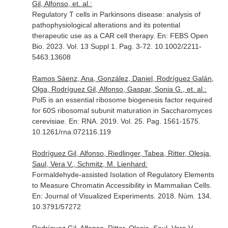
Gil, Alfonso, et. al.:
Regulatory T cells in Parkinsons disease: analysis of
pathophysiological alterations and its potential
therapeutic use as a CAR cell therapy.
En: FEBS Open
Bio
. 2023. Vol. 13 Suppl 1. Pag. 3-72. 10.1002/2211-
5463.13608
Ramos Sáenz, Ana, González, Daniel, Rodríguez Galán,
Olga, Rodríguez Gil, Alfonso, Gaspar, Sonia G., et. al.:
Pol5 is an essential ribosome biogenesis factor required
for 60S ribosomal subunit maturation in Saccharomyces
cerevisiae.
En: RNA
. 2019. Vol. 25. Pag. 1561-1575.
10.1261/rna.072116.119
Rodríguez Gil, Alfonso, Riedlinger, Tabea, Ritter, Olesja,
Saul, Vera V., Schmitz, M. Lienhard:
Formaldehyde-assisted Isolation of Regulatory Elements
to Measure Chromatin Accessibility in Mammalian Cells.
En: Journal of Visualized Experiments
. 2018. Núm. 134.
10.3791/57272