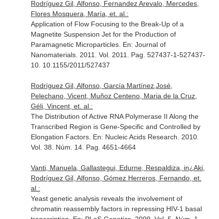
Rodríguez Gil, Alfonso, Fernandez Arevalo, Mercedes,
Flores Mosquera, María, et. al.:
Application of Flow Focusing to the Break-Up of a
Magnetite Suspension Jet for the Production of
Paramagnetic Microparticles.
En: Journal of
Nanomaterials
. 2011. Vol. 2011. Pag. 527437-1-527437-
10. 10.1155/2011/527437
Rodríguez Gil, Alfonso, García Martínez,José,
Pelechano, Vicent, Muñoz Centeno, Maria de la Cruz,
Géli, Vincent, et. al.:
The Distribution of Active RNA Polymerase II Along the
Transcribed Region is Gene-Specific and Controlled by
Elongation Factors.
En: Nucleic Acids Research
. 2010.
Vol. 38. Núm. 14. Pag. 4651-4664
Vanti, Manuela, Gallastegui, Edurne, Respaldiza, in¿Aki,
Rodríguez Gil, Alfonso, Gómez Herreros, Fernando, et.
al.:
Yeast genetic analysis reveals the involvement of
chromatin reassembly factors in repressing HIV-1 basal