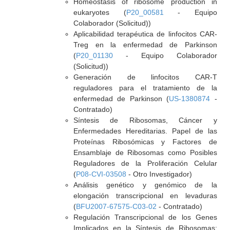
Homeostasis of ribosome production in
eukaryotes (
P20_00581
- Equipo
Colaborador (Solicitud))
Aplicabilidad terapéutica de linfocitos CAR-
Treg en la enfermedad de Parkinson
(
P20_01130
- Equipo Colaborador
(Solicitud))
Generación de linfocitos CAR-T
reguladores para el tratamiento de la
enfermedad de Parkinson (
US-1380874
-
Contratado)
Síntesis de Ribosomas, Cáncer y
Enfermedades Hereditarias. Papel de las
Proteínas Ribosómicas y Factores de
Ensamblaje de Ribosomas como Posibles
Reguladores de la Proliferación Celular
(
P08-CVI-03508
- Otro Investigador)
Análisis genético y genómico de la
elongación transcripcional en levaduras
(
BFU2007-67575-C03-02
- Contratado)
Regulación Transcripcional de los Genes
Implicados en la Síntesis de Ribosomas: