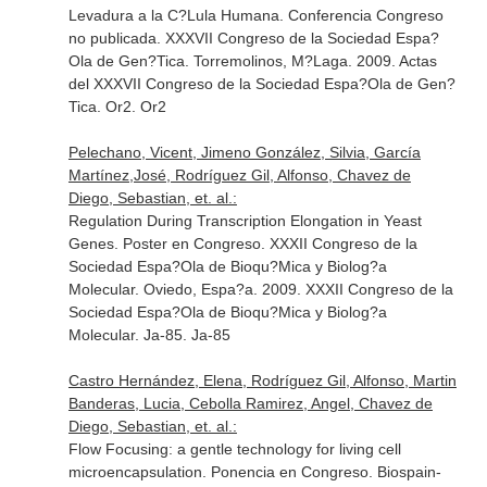
Levadura a la C?Lula Humana. Conferencia Congreso
no publicada. XXXVII Congreso de la Sociedad Espa?
Ola de Gen?Tica. Torremolinos, M?Laga. 2009. Actas
del XXXVII Congreso de la Sociedad Espa?Ola de Gen?
Tica. Or2. Or2
Pelechano, Vicent, Jimeno González, Silvia, García
Martínez,José, Rodríguez Gil, Alfonso, Chavez de
Diego, Sebastian, et. al.:
Regulation During Transcription Elongation in Yeast
Genes. Poster en Congreso. XXXII Congreso de la
Sociedad Espa?Ola de Bioqu?Mica y Biolog?a
Molecular. Oviedo, Espa?a. 2009. XXXII Congreso de la
Sociedad Espa?Ola de Bioqu?Mica y Biolog?a
Molecular. Ja-85. Ja-85
Castro Hernández, Elena, Rodríguez Gil, Alfonso, Martin
Banderas, Lucia, Cebolla Ramirez, Angel, Chavez de
Diego, Sebastian, et. al.:
Flow Focusing: a gentle technology for living cell
microencapsulation. Ponencia en Congreso. Biospain-