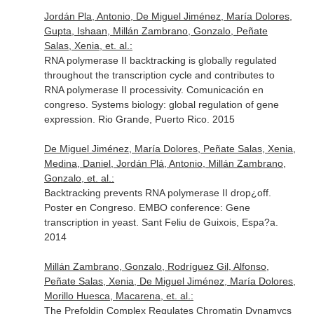
Jordán Pla, Antonio, De Miguel Jiménez, María Dolores,
Gupta, Ishaan, Millán Zambrano, Gonzalo, Peñate
Salas, Xenia, et. al.:
RNA polymerase II backtracking is globally regulated
throughout the transcription cycle and contributes to
RNA polymerase II processivity. Comunicación en
congreso. Systems biology: global regulation of gene
expression. Rio Grande, Puerto Rico. 2015
De Miguel Jiménez, María Dolores, Peñate Salas, Xenia,
Medina, Daniel, Jordán Plá, Antonio, Millán Zambrano,
Gonzalo, et. al.:
Backtracking prevents RNA polymerase II drop¿off.
Poster en Congreso. EMBO conference: Gene
transcription in yeast. Sant Feliu de Guixois, Espa?a.
2014
Millán Zambrano, Gonzalo, Rodríguez Gil, Alfonso,
Peñate Salas, Xenia, De Miguel Jiménez, María Dolores,
Morillo Huesca, Macarena, et. al.:
The Prefoldin Complex Regulates Chromatin Dynamycs