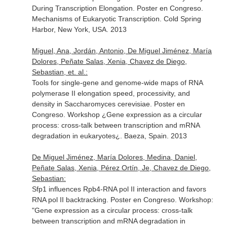
During Transcription Elongation. Poster en Congreso.
Mechanisms of Eukaryotic Transcription. Cold Spring
Harbor, New York, USA. 2013
Miguel, Ana, Jordán, Antonio, De Miguel Jiménez, María
Dolores, Peñate Salas, Xenia, Chavez de Diego,
Sebastian, et. al.:
Tools for single-gene and genome-wide maps of RNA
polymerase II elongation speed, processivity, and
density in Saccharomyces cerevisiae. Poster en
Congreso. Workshop ¿Gene expression as a circular
process: cross-talk between transcription and mRNA
degradation in eukaryotes¿. Baeza, Spain. 2013
De Miguel Jiménez, María Dolores, Medina, Daniel,
Peñate Salas, Xenia, Pérez Ortín, Je, Chavez de Diego,
Sebastian:
Sfp1 influences Rpb4-RNA pol II interaction and favors
RNA pol II backtracking. Poster en Congreso. Workshop:
"Gene expression as a circular process: cross-talk
between transcription and mRNA degradation in