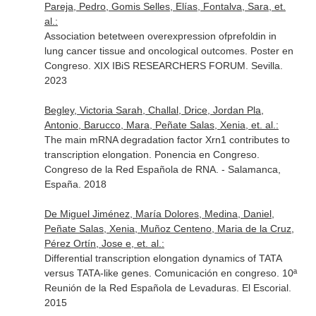
Pareja, Pedro, Gomis Selles, Elías, Fontalva, Sara, et.
al.:
Association betetween overexpression ofprefoldin in
lung cancer tissue and oncological outcomes. Poster en
Congreso. XIX IBiS RESEARCHERS FORUM. Sevilla.
2023
Begley, Victoria Sarah, Challal, Drice, Jordan Pla,
Antonio, Barucco, Mara, Peñate Salas, Xenia, et. al.:
The main mRNA degradation factor Xrn1 contributes to
transcription elongation. Ponencia en Congreso.
Congreso de la Red Española de RNA. - Salamanca,
España. 2018
De Miguel Jiménez, María Dolores, Medina, Daniel,
Peñate Salas, Xenia, Muñoz Centeno, Maria de la Cruz,
Pérez Ortín, Jose e, et. al.:
Differential transcription elongation dynamics of TATA
versus TATA-like genes. Comunicación en congreso. 10ª
Reunión de la Red Española de Levaduras. El Escorial.
2015