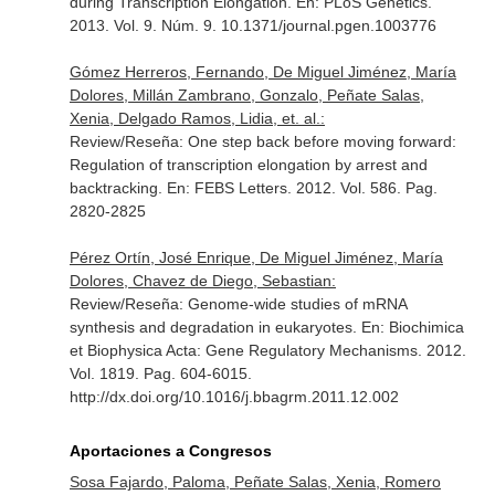
during Transcription Elongation.
En: PLoS Genetics
.
2013. Vol. 9. Núm. 9. 10.1371/journal.pgen.1003776
Gómez Herreros, Fernando, De Miguel Jiménez, María
Dolores, Millán Zambrano, Gonzalo, Peñate Salas,
Xenia, Delgado Ramos, Lidia, et. al.:
Review/Reseña: One step back before moving forward:
Regulation of transcription elongation by arrest and
backtracking.
En: FEBS Letters
. 2012. Vol. 586. Pag.
2820-2825
Pérez Ortín, José Enrique, De Miguel Jiménez, María
Dolores, Chavez de Diego, Sebastian:
Review/Reseña: Genome-wide studies of mRNA
synthesis and degradation in eukaryotes.
En: Biochimica
et Biophysica Acta: Gene Regulatory Mechanisms
. 2012.
Vol. 1819. Pag. 604-6015.
http://dx.doi.org/10.1016/j.bbagrm.2011.12.002
Aportaciones a Congresos
Sosa Fajardo, Paloma, Peñate Salas, Xenia, Romero