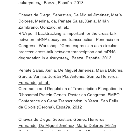
eukaryotes¿. Baeza, España. 2013
Chavez de Diego, Sebastian, De Miguel Jiménez, María
Dolores, Medina, da, Peñate Salas, Xenia, Millán
Zambrano, Gonzalo, et. al.:
RNA pol II backtracking is important for the cross-talk
between mRNA decay and transcripction. Ponencia en
Congreso. Workshop: "Gene expression as a circular
process: cross-talk between transcription and mRNA
degradation in eukaryotes¿. Baeza, España. 2013
Peñate Salas, Xenia, De Miguel Jiménez, María Dolores,
García, Varinia, Jordán Plá, Antonio, Gómez Herreros,
Fernando, et. al.:
Chromatin and Regulation of Transcription Elongation in
Ribosomal Protein Genes. Poster en Congreso. EMBO
Conference on Gene Transcription in Yeast. San Feliu
de Gixols (Gerona), Espa?a. 2012
Chavez de Diego, Sebastian, Gómez Herreros,
Fernando, De Miguel Jiménez, María Dolores, Millán