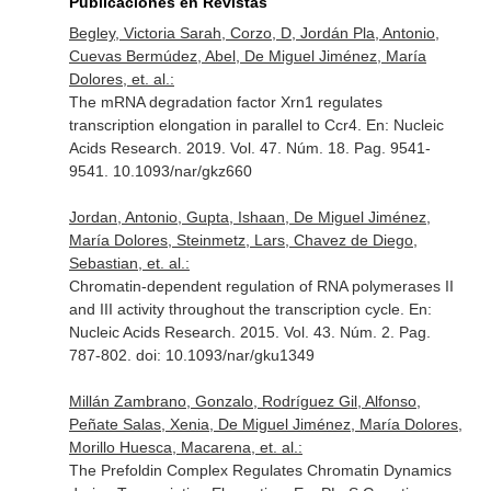
Publicaciones en Revistas
Begley, Victoria Sarah, Corzo, D, Jordán Pla, Antonio,
Cuevas Bermúdez, Abel, De Miguel Jiménez, María
Dolores, et. al.:
The mRNA degradation factor Xrn1 regulates
transcription elongation in parallel to Ccr4.
En: Nucleic
Acids Research
. 2019. Vol. 47. Núm. 18. Pag. 9541-
9541. 10.1093/nar/gkz660
Jordan, Antonio, Gupta, Ishaan, De Miguel Jiménez,
María Dolores, Steinmetz, Lars, Chavez de Diego,
Sebastian, et. al.:
Chromatin-dependent regulation of RNA polymerases II
and III activity throughout the transcription cycle.
En:
Nucleic Acids Research
. 2015. Vol. 43. Núm. 2. Pag.
787-802. doi: 10.1093/nar/gku1349
Millán Zambrano, Gonzalo, Rodríguez Gil, Alfonso,
Peñate Salas, Xenia, De Miguel Jiménez, María Dolores,
Morillo Huesca, Macarena, et. al.:
The Prefoldin Complex Regulates Chromatin Dynamics