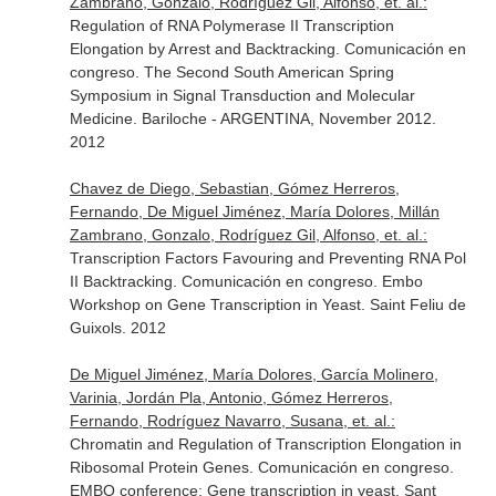
Zambrano, Gonzalo, Rodríguez Gil, Alfonso, et. al.:
Regulation of RNA Polymerase II Transcription
Elongation by Arrest and Backtracking. Comunicación en
congreso. The Second South American Spring
Symposium in Signal Transduction and Molecular
Medicine. Bariloche - ARGENTINA, November 2012.
2012
Chavez de Diego, Sebastian, Gómez Herreros,
Fernando, De Miguel Jiménez, María Dolores, Millán
Zambrano, Gonzalo, Rodríguez Gil, Alfonso, et. al.:
Transcription Factors Favouring and Preventing RNA Pol
II Backtracking. Comunicación en congreso. Embo
Workshop on Gene Transcription in Yeast. Saint Feliu de
Guixols. 2012
De Miguel Jiménez, María Dolores, García Molinero,
Varinia, Jordán Pla, Antonio, Gómez Herreros,
Fernando, Rodríguez Navarro, Susana, et. al.:
Chromatin and Regulation of Transcription Elongation in
Ribosomal Protein Genes. Comunicación en congreso.
EMBO conference: Gene transcription in yeast. Sant