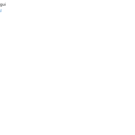
gui
l