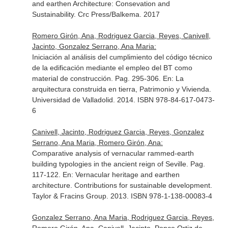
and earthen Architecture: Consevation and
Sustainability
. Crc Press/Balkema. 2017
Romero Girón, Ana, Rodriguez Garcia, Reyes, Canivell,
Jacinto, Gonzalez Serrano, Ana Maria:
Iniciación al análisis del cumplimiento del código técnico
de la edificación mediante el empleo del BT como
material de construcción. Pag. 295-306.
En: La
arquitectura construida en tierra, Patrimonio y Vivienda
.
Universidad de Valladolid. 2014. ISBN 978-84-617-0473-
6
Canivell, Jacinto, Rodriguez Garcia, Reyes, Gonzalez
Serrano, Ana Maria, Romero Girón, Ana:
Comparative analysis of vernacular rammed-earth
building typologies in the ancient reign of Seville. Pag.
117-122.
En: Vernacular heritage and earthen
architecture. Contributions for sustainable development
.
Taylor & Fracins Group. 2013. ISBN 978-1-138-00083-4
Gonzalez Serrano, Ana Maria, Rodriguez Garcia, Reyes,