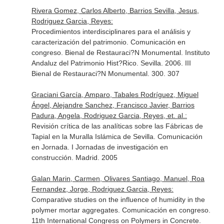
Rivera Gomez, Carlos Alberto, Barrios Sevilla, Jesus,
Rodriguez Garcia, Reyes:
Procedimientos interdisciplinares para el análisis y
caracterización del patrimonio. Comunicación en
congreso. Bienal de Restauraci?N Monumental. Instituto
Andaluz del Patrimonio Hist?Rico. Sevilla. 2006. III
Bienal de Restauraci?N Monumental. 300. 307
Graciani García, Amparo, Tabales Rodríguez, Miguel
Ángel, Alejandre Sanchez, Francisco Javier, Barrios
Padura, Angela, Rodriguez Garcia, Reyes, et. al.:
Revisión crítica de las analíticas sobre las Fábricas de
Tapial en la Muralla Islámica de Sevilla. Comunicación
en Jornada. I Jornadas de investigación en
construcción. Madrid. 2005
Galan Marin, Carmen, Olivares Santiago, Manuel, Roa
Fernandez, Jorge, Rodriguez Garcia, Reyes:
Comparative studies on the influence of humidity in the
polymer mortar aggregates. Comunicación en congreso.
11th International Congress on Polymers in Concrete.