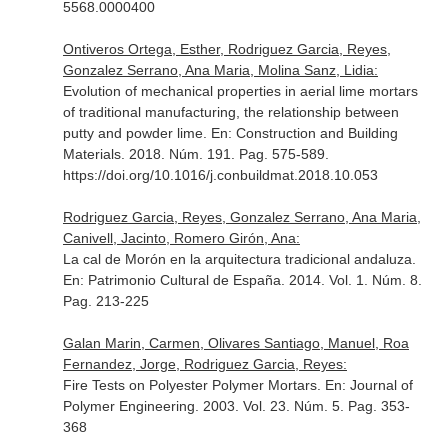
5568.0000400
Ontiveros Ortega, Esther, Rodriguez Garcia, Reyes,
Gonzalez Serrano, Ana Maria, Molina Sanz, Lidia:
Evolution of mechanical properties in aerial lime mortars
of traditional manufacturing, the relationship between
putty and powder lime.
En: Construction and Building
Materials
. 2018. Núm. 191. Pag. 575-589.
https://doi.org/10.1016/j.conbuildmat.2018.10.053
Rodriguez Garcia, Reyes, Gonzalez Serrano, Ana Maria,
Canivell, Jacinto, Romero Girón, Ana:
La cal de Morón en la arquitectura tradicional andaluza.
En: Patrimonio Cultural de España
. 2014. Vol. 1. Núm. 8.
Pag. 213-225
Galan Marin, Carmen, Olivares Santiago, Manuel, Roa
Fernandez, Jorge, Rodriguez Garcia, Reyes:
Fire Tests on Polyester Polymer Mortars.
En: Journal of
Polymer Engineering
. 2003. Vol. 23. Núm. 5. Pag. 353-
368