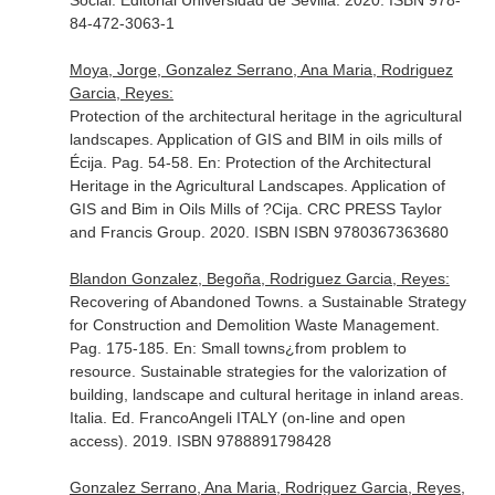
Social
. Editorial Universidad de Sevilla. 2020. ISBN 978-
84-472-3063-1
Moya, Jorge, Gonzalez Serrano, Ana Maria, Rodriguez
Garcia, Reyes:
Protection of the architectural heritage in the agricultural
landscapes. Application of GIS and BIM in oils mills of
Écija. Pag. 54-58.
En: Protection of the Architectural
Heritage in the Agricultural Landscapes. Application of
GIS and Bim in Oils Mills of ?Cija
. CRC PRESS Taylor
and Francis Group. 2020. ISBN ISBN 9780367363680
Blandon Gonzalez, Begoña, Rodriguez Garcia, Reyes:
Recovering of Abandoned Towns. a Sustainable Strategy
for Construction and Demolition Waste Management.
Pag. 175-185.
En: Small towns¿from problem to
resource. Sustainable strategies for the valorization of
building, landscape and cultural heritage in inland areas
.
Italia. Ed. FrancoAngeli ITALY (on-line and open
access). 2019. ISBN 9788891798428
Gonzalez Serrano, Ana Maria, Rodriguez Garcia, Reyes,