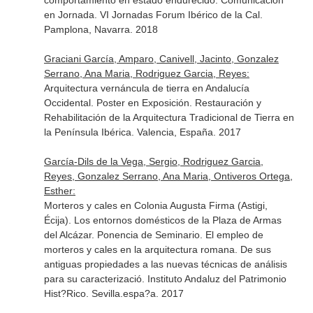
comportamiento en estado endurecido. Comunicación
en Jornada. VI Jornadas Forum Ibérico de la Cal.
Pamplona, Navarra. 2018
Graciani García, Amparo, Canivell, Jacinto, Gonzalez
Serrano, Ana Maria, Rodriguez Garcia, Reyes:
Arquitectura vernáncula de tierra en Andalucía
Occidental. Poster en Exposición. Restauración y
Rehabilitación de la Arquitectura Tradicional de Tierra en
la Península Ibérica. Valencia, España. 2017
García-Dils de la Vega, Sergio, Rodriguez Garcia,
Reyes, Gonzalez Serrano, Ana Maria, Ontiveros Ortega,
Esther:
Morteros y cales en Colonia Augusta Firma (Astigi,
Écija). Los entornos domésticos de la Plaza de Armas
del Alcázar. Ponencia de Seminario. El empleo de
morteros y cales en la arquitectura romana. De sus
antiguas propiedades a las nuevas técnicas de análisis
para su caracterizació. Instituto Andaluz del Patrimonio
Hist?Rico. Sevilla.espa?a. 2017