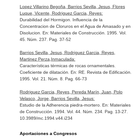
Lopez Villarino,Begoña, Barrios Sevilla, Jesus, Flores
Luque, Vicente, Rodriguez Garcia, Reyes:
Durabilidad del Hormigon. Influencia de la
Concentracion de Cloruros en el Agua de Amasado y en
Disolucion.
En: Materiales de Construcción
. 1995. Vol.
45. Núm. 237. Pag. 37-52
Barrios Sevilla, Jesus, Rodriguez Garcia, Reyes,
Martinez Perza,Inmaculada:
Características térmicas de rocas ornamentales.
Coeficiente de dilatación.
En: RE. Revista de Edificación
.
1995. Vol. 21. Núm. 8. Pag. 66-73
Rodriguez Garcia, Reyes, Pereda Marín, Juan, Polo
Velasco, Jorge, Barrios Sevilla, Jesus:
Estudio de la Adherencia piedra-mortero.
En: Materiales
de Construcción
. 1994. Vol. 44. Núm. 234. Pag. 13-27.
10.3989/mc.1994.v44.i234
Aportaciones a Congresos