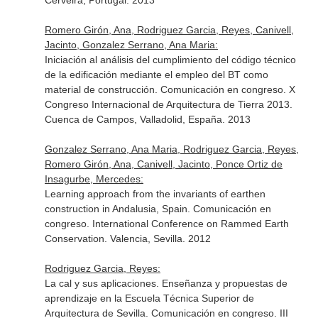
Cerveira, Portugal. 2013
Romero Girón, Ana, Rodriguez Garcia, Reyes, Canivell,
Jacinto, Gonzalez Serrano, Ana Maria:
Iniciación al análisis del cumplimiento del código técnico
de la edificación mediante el empleo del BT como
material de construcción. Comunicación en congreso. X
Congreso Internacional de Arquitectura de Tierra 2013.
Cuenca de Campos, Valladolid, España. 2013
Gonzalez Serrano, Ana Maria, Rodriguez Garcia, Reyes,
Romero Girón, Ana, Canivell, Jacinto, Ponce Ortiz de
Insagurbe, Mercedes:
Learning approach from the invariants of earthen
construction in Andalusia, Spain. Comunicación en
congreso. International Conference on Rammed Earth
Conservation. Valencia, Sevilla. 2012
Rodriguez Garcia, Reyes:
La cal y sus aplicaciones. Enseñanza y propuestas de
aprendizaje en la Escuela Técnica Superior de
Arquitectura de Sevilla. Comunicación en congreso. III