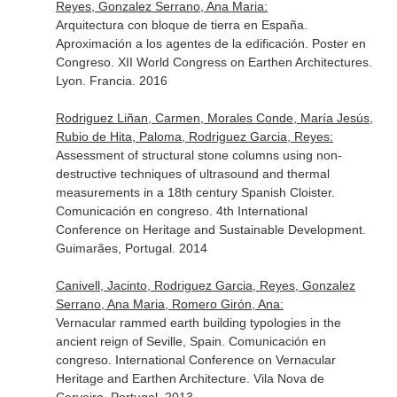
Reyes, Gonzalez Serrano, Ana Maria:
Arquitectura con bloque de tierra en España.
Aproximación a los agentes de la edificación. Poster en
Congreso. XII World Congress on Earthen Architectures.
Lyon. Francia. 2016
Rodriguez Liñan, Carmen, Morales Conde, María Jesús,
Rubio de Hita, Paloma, Rodriguez Garcia, Reyes:
Assessment of structural stone columns using non-
destructive techniques of ultrasound and thermal
measurements in a 18th century Spanish Cloister.
Comunicación en congreso. 4th International
Conference on Heritage and Sustainable Development.
Guimarães, Portugal. 2014
Canivell, Jacinto, Rodriguez Garcia, Reyes, Gonzalez
Serrano, Ana Maria, Romero Girón, Ana:
Vernacular rammed earth building typologies in the
ancient reign of Seville, Spain. Comunicación en
congreso. International Conference on Vernacular
Heritage and Earthen Architecture. Vila Nova de