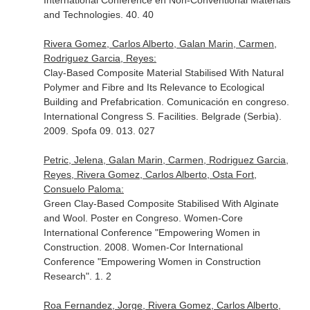
International Conference en Non-Conventional Materials
and Technologies. 40. 40
Rivera Gomez, Carlos Alberto, Galan Marin, Carmen,
Rodriguez Garcia, Reyes:
Clay-Based Composite Material Stabilised With Natural
Polymer and Fibre and Its Relevance to Ecological
Building and Prefabrication. Comunicación en congreso.
International Congress S. Facilities. Belgrade (Serbia).
2009. Spofa 09. 013. 027
Petric, Jelena, Galan Marin, Carmen, Rodriguez Garcia,
Reyes, Rivera Gomez, Carlos Alberto, Osta Fort,
Consuelo Paloma:
Green Clay-Based Composite Stabilised With Alginate
and Wool. Poster en Congreso. Women-Core
International Conference "Empowering Women in
Construction. 2008. Women-Cor International
Conference "Empowering Women in Construction
Research". 1. 2
Roa Fernandez, Jorge, Rivera Gomez, Carlos Alberto,