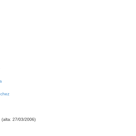
e
a
nchez
z
(alta: 27/03/2006)