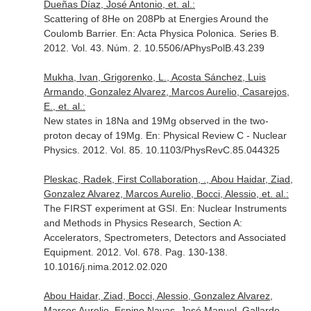
Dueñas Díaz, José Antonio, et. al.:
Scattering of 8He on 208Pb at Energies Around the
Coulomb Barrier.
En: Acta Physica Polonica. Series B
.
2012. Vol. 43. Núm. 2. 10.5506/APhysPolB.43.239
Mukha, Ivan, Grigorenko, L., Acosta Sánchez, Luis
Armando, Gonzalez Alvarez, Marcos Aurelio, Casarejos,
E., et. al.:
New states in 18Na and 19Mg observed in the two-
proton decay of 19Mg.
En: Physical Review C - Nuclear
Physics
. 2012. Vol. 85. 10.1103/PhysRevC.85.044325
Pleskac, Radek, First Collaboration, ., Abou Haidar, Ziad,
Gonzalez Alvarez, Marcos Aurelio, Bocci, Alessio, et. al.:
The FIRST experiment at GSI.
En: Nuclear Instruments
and Methods in Physics Research, Section A:
Accelerators, Spectrometers, Detectors and Associated
Equipment
. 2012. Vol. 678. Pag. 130-138.
10.1016/j.nima.2012.02.020
Abou Haidar, Ziad, Bocci, Alessio, Gonzalez Alvarez,
Marcos Aurelio, Espino Navas, José Manuel, Gallardo