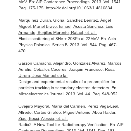
MeV.
En: AIP Conference Proceedings
. 2013. Vol. 1541.
Pag. 175-175. http://dx.doi.org/10.1063/1.4810834
Marquínez Durán, Gloria, Sánchez Benítez, Ángel
Miguel, Martel Bravo, Ismael, Acosta Sánchez, Luis
Armando, Berjillos Morente, Rafael, et. al.:
Elastic scattering of 8He + 208Pb at 22MeV.
En: Acta
Physica Polonica. Series B
. 2013. Vol. B44. Pag. 467-
470
Garzon Camacho, Alejandro, Gonzalez Alvarez, Marcos
Aurelio, Ceballos Caceres, Joaquin Francisco, Rosa
Utrera, Jose Manuel de la:
Design and experimental results of a preamplifier for
particles tracking in secondary electron detectors.
En:
Microelectronics Journal
. 2013. Vol. 44. Pag. 948-952
Ovejero Mayoral, María del Carmen, Perez Vega-Leal,
Alfredo, Cortes Giraldo, Miguel Antonio, Abou Haidar,
Ziad, Bocci, Alessio, et. al.:
Radia2: A New Tool for Radiotherapy Verification.
En: AIP
Conference Proceedings
. 2013. Vol. 1541. Pag. 183-