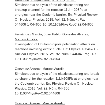
Simultaneous analysis of the elastic scattering and
breakup channel for the reaction 11Li + 208Pb at
energies near the Coulomb barrier.
En: Physical Review
C - Nuclear Physics
. 2015. Vol. 92. Núm. 4. Pag.
044608-1-044608-10. 10.1103/PhysRevC.92.044608
Fernández García, Juan Pablo, Gonzalez Alvarez,
Marcos Aurelio:
Investigation of Coulomb dipole polarization effects on
reactions involving exotic nuclei.
En: Physical Review C -
Nuclear Physics
. 2015. Vol. 92. Núm. 044604. Pag. 1-7.
10.1103/PhysRevC.92.014604
Gonzalez Alvarez, Marcos Aurelio:
Simultaneous analysis of the elastic scattering and break
up channel for the reaction 11Li+208Pb at energies near
the Coulomb barrier.
En: Physical Review C - Nuclear
Physics
. 2015. Vol. 92. Núm. 044608.
10.1103/PhysRevC.92.044608
Gonzalez Alvarez, Marcos Aurelio: