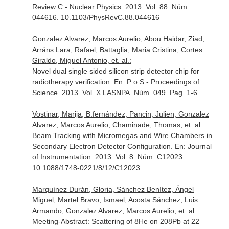
Review C - Nuclear Physics
. 2013. Vol. 88. Núm.
044616. 10.1103/PhysRevC.88.044616
Gonzalez Alvarez, Marcos Aurelio, Abou Haidar, Ziad,
Arráns Lara, Rafael, Battaglia, Maria Cristina, Cortes
Giraldo, Miguel Antonio, et. al.:
Novel dual single sided silicon strip detector chip for
radiotherapy verification.
En: P o S - Proceedings of
Science
. 2013. Vol. X LASNPA. Núm. 049. Pag. 1-6
Vostinar, Marija, B.fernández, Pancin, Julien, Gonzalez
Alvarez, Marcos Aurelio, Chaminade, Thomas, et. al.:
Beam Tracking with Micromegas and Wire Chambers in
Secondary Electron Detector Configuration.
En: Journal
of Instrumentation
. 2013. Vol. 8. Núm. C12023.
10.1088/1748-0221/8/12/C12023
Marquínez Durán, Gloria, Sánchez Benítez, Ángel
Miguel, Martel Bravo, Ismael, Acosta Sánchez, Luis
Armando, Gonzalez Alvarez, Marcos Aurelio, et. al.:
Meeting-Abstract: Scattering of 8He on 208Pb at 22