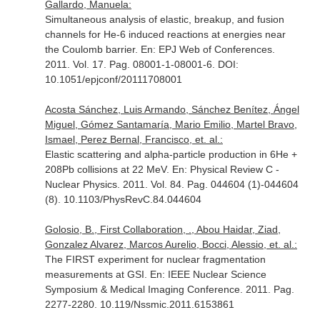
Gallardo, Manuela:
Simultaneous analysis of elastic, breakup, and fusion
channels for He-6 induced reactions at energies near
the Coulomb barrier.
En: EPJ Web of Conferences
.
2011. Vol. 17. Pag. 08001-1-08001-6. DOI:
10.1051/epjconf/20111708001
Acosta Sánchez, Luis Armando, Sánchez Benítez, Ángel
Miguel, Gómez Santamaría, Mario Emilio, Martel Bravo,
Ismael, Perez Bernal, Francisco, et. al.:
Elastic scattering and alpha-particle production in 6He +
208Pb collisions at 22 MeV.
En: Physical Review C -
Nuclear Physics
. 2011. Vol. 84. Pag. 044604 (1)-044604
(8). 10.1103/PhysRevC.84.044604
Golosio, B., First Collaboration, ., Abou Haidar, Ziad,
Gonzalez Alvarez, Marcos Aurelio, Bocci, Alessio, et. al.:
The FIRST experiment for nuclear fragmentation
measurements at GSI.
En: IEEE Nuclear Science
Symposium & Medical Imaging Conference
. 2011. Pag.
2277-2280. 10.119/Nssmic.2011.6153861