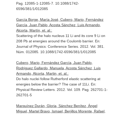
Pag. 12085-1-12085-7. 10.1088/1742-
6596/381/1/012085
García Borge, María José, Cubero, Mario, Fernández
García, Juan Pablo, Acosta Sánchez, Luis Armando,
Alcorta, Martín, et. al.:
Scattering of the halo nucleus 11 Li and its core 9 Li on
208 Pb at energies around the Coulomb barrier.
En:
Journal of Physics: Conference Series
. 2012. Vol. 381.
Núm. 012085. 10.1088/1742-6596/381/1/012085
Cubero, Mario, Fernández García, Juan Pablo,
Rodriguez Gallardo, Manuela, Acosta Sánchez, Luis
Armando, Alcorta, Martin, et. al.:
Do halo nuclei follow Rutherford elastic scattering at
energies below the barrier? The case of 11Li.
En:
Physical Review Letters
. 2012. Vol. 109. Pag. 262701-1-
262701-5
Marquínez Durán, Gloria, Sánchez Benítez, Ángel
Miguel, Martel Bravo, Ismael, Berjillos Morente, Rafael,