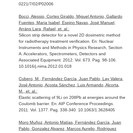
0221/7/02/P02006
Bocci, Alessio, Cortes Giraldo, Miguel Antonio, Gallardo
Fuentes, Maria Isabel, Espino Navas, José Manuel,
Arráns Lara, Rafael, et. al.:
Silicon strip detector for a novel 2D dosimetric method
for radiotherapy treatment verification.
En: Nuclear
Instruments and Methods in Physics Research, Section
A: Accelerators, Spectrometers, Detectors and
Associated Equipment
. 2012. Vol. 673. Pag. 98-106.
10.1016/j.nima.2012.01.018
Cubero, M., Fernández García, Juan Pablo, Lay Valera,
José Antonio, Acosta Sánchez, Luis Armando, Alcorta,
M., et. al.:
Elastic scattering of 9Li on 208Pb at energies around the
Coulomb barrier.
En: AIP Conference Proceedings
.
2011. Vol. 1377. Pag. 338-340. 10.1063/1.3628405
Moro Muñoz, Antonio Matías, Fernández García, Juan
Pablo, Gonzalez Alvarez, Marcos Aurelio, Rodriguez