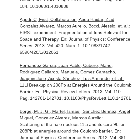
184. 10.1063/1.4810838
Agodi, C, First, Collaboration, Abou Haidar, Ziad,
Gonzalez Alvarez, Marcos Aurelio, Bocci, Alessio, et. al.:
FIRST experiment: Fragmentation of Ions Relevant for
Space and Therapy.
En: Journal of Physics: Conference
Series
. 2013. Vol. 420. Núm. 1. 10.1088/1742-
6596/420/1/012061
Fernández García, Juan Pablo, Cubero, Mario,
Rodriguez Gallardo, Manuela, Gomez Camacho,
Joaquin Jose, Acosta Sánchez, Luis Armando, et. al.:
11Li Breakup on 208Pb at Energies Around the Coulomb
Barrier.
En: Physical Review Letters
. 2013. Vol. 110.
Pag. 142701-142701. 10.1103/PhysRevLett.110.142701
Borge, M. J. G., Martel, Ismael, Sánchez Benítez, Ángel
Miguel, Gonzalez Alvarez, Marcos Aurelio:
Scattering of the halo nucleus 11Li and its core 9Li on
208Pb at energies around the Coulomb barrier.
En:
Journal of Physics: Conference Series
. 2012. Vol. 381.