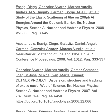
Escrig, Diego, Gonzalez Alvarez, Marcos Aurelio,
Andrés, M.V., Angulo, Carmen, Borge, M.J.G., et. al.:
Study of the Elastic Scattering of 6he on 208pb At
Energies Around the Coulomb Barrier.
En: Nuclear
Physics, Section A: Nuclear and Hadronic Physics
. 2008.
Vol. 803. Pag. 30-45
Acosta, Luis, Escrig, Diego, Galavitz, Daniel, Angulo,
Carmen, Gonzalez Alvarez, Marcos Aurelio, et. al.:
Near-Barrier Scattering of 6he and 11be.
En: AIP
Conference Proceedings
. 2008. Vol. 1012. Pag. 333-337
Gonzalez Alvarez, Marcos Aurelio, Gomez Camacho,
Joaquin Jose, Mukha, Ivan, Martel, Ismael:
DETNEX PROJECT: Dispersion, structure and tracking
of exotic nuclei Web of Science.
En: Nuclear Physics,
Section A: Nuclear and Hadronic Physics
. 2007. Vol.
787. Núm. 1-4. Pag. 443-450.
https://doi.org/10.1016/j.nuclphysa.2006.12.066
Escrig, Diego, Sánchez Benítez, Ángel Miguel, Moro