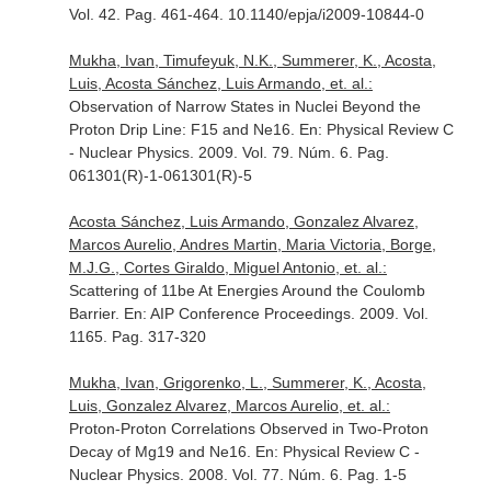
Vol. 42. Pag. 461-464. 10.1140/epja/i2009-10844-0
Mukha, Ivan, Timufeyuk, N.K., Summerer, K., Acosta,
Luis, Acosta Sánchez, Luis Armando, et. al.:
Observation of Narrow States in Nuclei Beyond the
Proton Drip Line: F15 and Ne16.
En: Physical Review C
- Nuclear Physics
. 2009. Vol. 79. Núm. 6. Pag.
061301(R)-1-061301(R)-5
Acosta Sánchez, Luis Armando, Gonzalez Alvarez,
Marcos Aurelio, Andres Martin, Maria Victoria, Borge,
M.J.G., Cortes Giraldo, Miguel Antonio, et. al.:
Scattering of 11be At Energies Around the Coulomb
Barrier.
En: AIP Conference Proceedings
. 2009. Vol.
1165. Pag. 317-320
Mukha, Ivan, Grigorenko, L., Summerer, K., Acosta,
Luis, Gonzalez Alvarez, Marcos Aurelio, et. al.:
Proton-Proton Correlations Observed in Two-Proton
Decay of Mg19 and Ne16.
En: Physical Review C -
Nuclear Physics
. 2008. Vol. 77. Núm. 6. Pag. 1-5