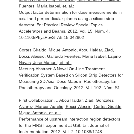
Fuentes, Maria Isabel, et. al.:
Output factor determination for dose measurements in
axial and perpendicular planes using a silicon strip
detector.
En: Physical Review Special Topics.
Accelerators and Beams
. 2012. Vol. 15. Núm. 4.
10.1103/PhysRevSTAB.15.042802
Cortes Giraldo, Miguel Antonio, Abou Haidar, Ziad,
Bocci, Alessio, Gallardo Fuentes, Maria Isabel, Espino
Navas, José Manuel, et. al.:
Meeting-Abstract: A Novel On-Line Treatment
Verification System Based on Silicon Strip Detectors for
Measuring 2D Axial Dose Maps in Radiotherapy.
En:
Radiotherapy and Oncology
. 2012. Vol. 102. Núm. S1
First Collaboration, ., Abou Haidar, Ziad, Gonzalez
Alvarez, Marcos Aurelio, Bocci, Alessio, Cortes Giraldo,
Miguel Antonio, et. al.:
Performance of upstream interaction region detectors
for the FIRST experiment at GSI.
En: Journal of
Instrumentation
. 2012. Vol. 7. 10.1088/1748-