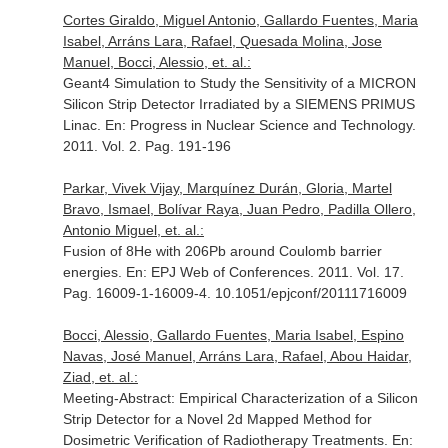
Cortes Giraldo, Miguel Antonio, Gallardo Fuentes, Maria
Isabel, Arráns Lara, Rafael, Quesada Molina, Jose
Manuel, Bocci, Alessio, et. al.:
Geant4 Simulation to Study the Sensitivity of a MICRON
Silicon Strip Detector Irradiated by a SIEMENS PRIMUS
Linac.
En: Progress in Nuclear Science and Technology
.
2011. Vol. 2. Pag. 191-196
Parkar, Vivek Vijay, Marquínez Durán, Gloria, Martel
Bravo, Ismael, Bolívar Raya, Juan Pedro, Padilla Ollero,
Antonio Miguel, et. al.:
Fusion of 8He with 206Pb around Coulomb barrier
energies.
En: EPJ Web of Conferences
. 2011. Vol. 17.
Pag. 16009-1-16009-4. 10.1051/epjconf/20111716009
Bocci, Alessio, Gallardo Fuentes, Maria Isabel, Espino
Navas, José Manuel, Arráns Lara, Rafael, Abou Haidar,
Ziad, et. al.:
Meeting-Abstract: Empirical Characterization of a Silicon
Strip Detector for a Novel 2d Mapped Method for
Dosimetric Verification of Radiotherapy Treatments.
En: