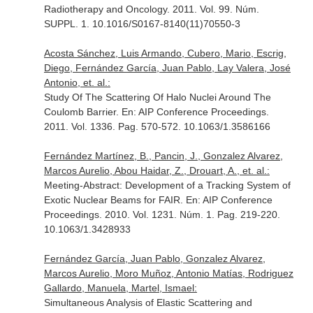
Radiotherapy and Oncology
. 2011. Vol. 99. Núm.
SUPPL. 1. 10.1016/S0167-8140(11)70550-3
Acosta Sánchez, Luis Armando, Cubero, Mario, Escrig,
Diego, Fernández García, Juan Pablo, Lay Valera, José
Antonio, et. al.:
Study Of The Scattering Of Halo Nuclei Around The
Coulomb Barrier.
En: AIP Conference Proceedings
.
2011. Vol. 1336. Pag. 570-572. 10.1063/1.3586166
Fernández Martínez, B., Pancin, J., Gonzalez Alvarez,
Marcos Aurelio, Abou Haidar, Z., Drouart, A., et. al.:
Meeting-Abstract: Development of a Tracking System of
Exotic Nuclear Beams for FAIR.
En: AIP Conference
Proceedings
. 2010. Vol. 1231. Núm. 1. Pag. 219-220.
10.1063/1.3428933
Fernández García, Juan Pablo, Gonzalez Alvarez,
Marcos Aurelio, Moro Muñoz, Antonio Matías, Rodriguez
Gallardo, Manuela, Martel, Ismael:
Simultaneous Analysis of Elastic Scattering and