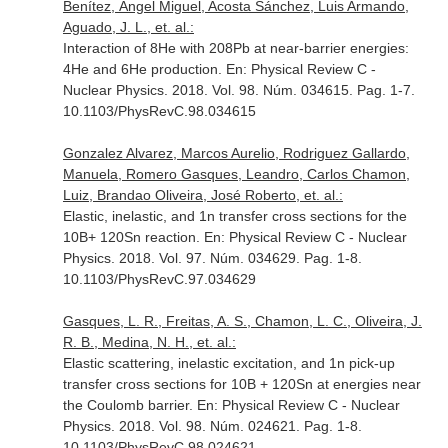
Benítez, Ángel Miguel, Acosta Sánchez, Luis Armando,
Aguado, J. L., et. al.:
Interaction of 8He with 208Pb at near-barrier energies:
4He and 6He production.
En: Physical Review C -
Nuclear Physics
. 2018. Vol. 98. Núm. 034615. Pag. 1-7.
10.1103/PhysRevC.98.034615
Gonzalez Alvarez, Marcos Aurelio, Rodriguez Gallardo,
Manuela, Romero Gasques, Leandro, Carlos Chamon,
Luiz, Brandao Oliveira, José Roberto, et. al.:
Elastic, inelastic, and 1n transfer cross sections for the
10B+ 120Sn reaction.
En: Physical Review C - Nuclear
Physics
. 2018. Vol. 97. Núm. 034629. Pag. 1-8.
10.1103/PhysRevC.97.034629
Gasques, L. R., Freitas, A. S., Chamon, L. C., Oliveira, J.
R. B., Medina, N. H., et. al.:
Elastic scattering, inelastic excitation, and 1n pick-up
transfer cross sections for 10B + 120Sn at energies near
the Coulomb barrier.
En: Physical Review C - Nuclear
Physics
. 2018. Vol. 98. Núm. 024621. Pag. 1-8.
10.1103/PhysRevC.98.024621