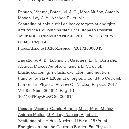
Pesudo, Vicente, Borge, M. J. G., Moro Muñoz, Antonio
Matías, Lay, J. A., Nácher, E., et. al.:
Scattering of halo nuclei on heavy targets at energies
around the Coulomb barrier.
En: European Physical
Journal A. Hadrons and Nuclei
. 2017. Vol. 163. Núm.
00045. Pag. 1-6.
https://doi.org/10.1051/epjconf/201716300045
Zagatto, V. A. B., Lubian, J., Gasques, L. R., Gonzalez
Alvarez, Marcos Aurelio, Chamon, L. C., et. al.:
Elastic scattering, inelastic excitation, and neutron
transfer for 7Li + 120Sn at energies around the Coulomb
barrier.
En: Physical Review C - Nuclear Physics
. 2017.
Vol. 95. Núm. 064614. Pag. 1-8.
10.1103/PhysRevC.95.064614
Pesudo, Vicente, García Borges, M. J., Moro Muñoz,
Antonio Matías, J. A. Lay, Nacher, E., et. al.:
Scattering of the Halo Nucleus 11Be on 197Au at
Energies around the Coulomb Barrier.
En: Physical