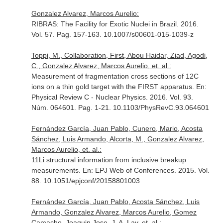
Gonzalez Alvarez, Marcos Aurelio:
RIBRAS: The Facility for Exotic Nuclei in Brazil. 2016.
Vol. 57. Pag. 157-163. 10.1007/s00601-015-1039-z
Toppi, M., Collaboration, First, Abou Haidar, Ziad, Agodi,
C., Gonzalez Alvarez, Marcos Aurelio, et. al.:
Measurement of fragmentation cross sections of 12C
ions on a thin gold target with the FIRST apparatus.
En:
Physical Review C - Nuclear Physics
. 2016. Vol. 93.
Núm. 064601. Pag. 1-21. 10.1103/PhysRevC.93.064601
Fernández García, Juan Pablo, Cunero, Mario, Acosta
Sánchez, Luis Armando, Alcorta, M., Gonzalez Alvarez,
Marcos Aurelio, et. al.:
11Li structural information from inclusive breakup
measurements.
En: EPJ Web of Conferences
. 2015. Vol.
88. 10.1051/epjconf/20158801003
Fernández García, Juan Pablo, Acosta Sánchez, Luis
Armando, Gonzalez Alvarez, Marcos Aurelio, Gomez
Camacho, Joaquin Jose, J. A. Lay, et. al.: