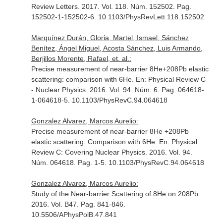
Review Letters
. 2017. Vol. 118. Núm. 152502. Pag.
152502-1-152502-6. 10.1103/PhysRevLett.118.152502
Marquínez Durán, Gloria, Martel, Ismael, Sánchez
Benítez, Ángel Miguel, Acosta Sánchez, Luis Armando,
Berjillos Morente, Rafael, et. al.:
Precise measurement of near-barrier 8He+208Pb elastic
scattering: comparison with 6He.
En: Physical Review C
- Nuclear Physics
. 2016. Vol. 94. Núm. 6. Pag. 064618-
1-064618-5. 10.1103/PhysRevC.94.064618
Gonzalez Alvarez, Marcos Aurelio:
Precise measurement of near-barrier 8He +208Pb
elastic scattering: Comparison with 6He.
En: Physical
Review C: Covering Nuclear Physics
. 2016. Vol. 94.
Núm. 064618. Pag. 1-5. 10.1103/PhysRevC.94.064618
Gonzalez Alvarez, Marcos Aurelio:
Study of the Near-barrier Scattering of 8He on 208Pb.
2016. Vol. B47. Pag. 841-846.
10.5506/APhysPolB.47.841