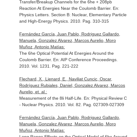
Transfer/Breakup Channels for the 6he + 208pb
Reaction At Energies Near the Coulomb Barrier.
En:
Physics Letters. Section B: Nuclear, Elementary Particle
and High-Energy Physics
. 2010. Pag. 310-315
Fernández García, Juan Pablo, Rodriguez Gallardo,
Manuela, Gonzalez Alvarez, Marcos Aurelio, Moro
Muñoz, Antonio Matías:
The 6he Optical Potential At Energies Around the
Coulomb Barrier.
En: AIP Conference Proceedings
.
2010. Vol. 1231. Pag. 221-222
Flechard, X., Lienard, E., Naviliat Cuncic, Oscar,
Rodríguez Rubiales, Daniel, Gonzalez Alvarez, Marcos
Aurelio, et. al.:
Measurement of the 8li Half-Life.
En: Physical Review C
- Nuclear Physics
. 2010. Vol. 82. Pag. 027309-027309
Fernández García, Juan Pablo, Rodriguez Gallardo,
Manuela, Gonzalez Alvarez, Marcos Aurelio, Moro
Muñoz, Antonio Matías:
Long Range Effects on the Optical Model of 6he Around