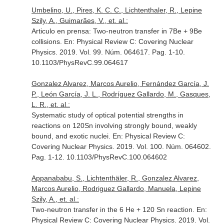
Umbelino, U., Pires, K. C. C., Lichtenthaler, R., Lepine
Szily, A., Guimarães, V., et. al.:
Articulo en prensa: Two-neutron transfer in 7Be + 9Be
collisions.
En: Physical Review C: Covering Nuclear
Physics
. 2019. Vol. 99. Núm. 064617. Pag. 1-10.
10.1103/PhysRevC.99.064617
Gonzalez Alvarez, Marcos Aurelio, Fernández García, J.
P., León García, J. L., Rodríguez Gallardo, M., Gasques,
L. R., et. al.:
Systematic study of optical potential strengths in
reactions on 120Sn involving strongly bound, weakly
bound, and exotic nuclei.
En: Physical Review C:
Covering Nuclear Physics
. 2019. Vol. 100. Núm. 064602.
Pag. 1-12. 10.1103/PhysRevC.100.064602
Appanababu, S., Lichtenthäler, R., Gonzalez Alvarez,
Marcos Aurelio, Rodriguez Gallardo, Manuela, Lepine
Szily, A., et. al.:
Two-neutron transfer in the 6 He + 120 Sn reaction.
En:
Physical Review C: Covering Nuclear Physics
. 2019. Vol.