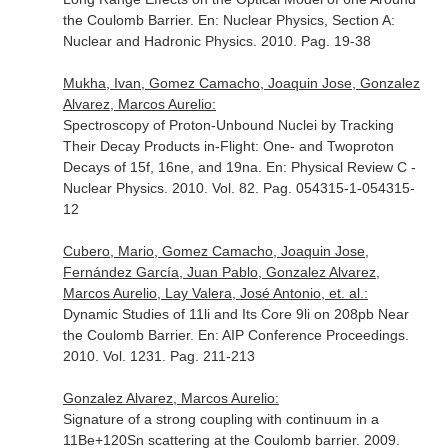
the Coulomb Barrier.
En: Nuclear Physics, Section A:
Nuclear and Hadronic Physics
. 2010. Pag. 19-38
Mukha, Ivan, Gomez Camacho, Joaquin Jose, Gonzalez
Alvarez, Marcos Aurelio:
Spectroscopy of Proton-Unbound Nuclei by Tracking
Their Decay Products in-Flight: One- and Twoproton
Decays of 15f, 16ne, and 19na.
En: Physical Review C -
Nuclear Physics
. 2010. Vol. 82. Pag. 054315-1-054315-
12
Cubero, Mario, Gomez Camacho, Joaquin Jose,
Fernández García, Juan Pablo, Gonzalez Alvarez,
Marcos Aurelio, Lay Valera, José Antonio, et. al.:
Dynamic Studies of 11li and Its Core 9li on 208pb Near
the Coulomb Barrier.
En: AIP Conference Proceedings
.
2010. Vol. 1231. Pag. 211-213
Gonzalez Alvarez, Marcos Aurelio:
Signature of a strong coupling with continuum in a
11Be+120Sn scattering at the Coulomb barrier. 2009.