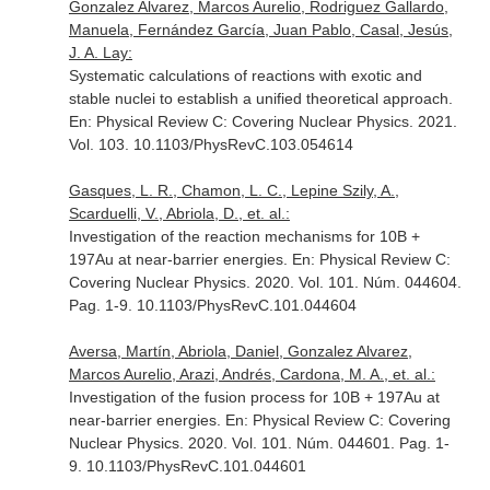
Gonzalez Alvarez, Marcos Aurelio, Rodriguez Gallardo,
Manuela, Fernández García, Juan Pablo, Casal, Jesús,
J. A. Lay:
Systematic calculations of reactions with exotic and
stable nuclei to establish a unified theoretical approach.
En: Physical Review C: Covering Nuclear Physics
. 2021.
Vol. 103. 10.1103/PhysRevC.103.054614
Gasques, L. R., Chamon, L. C., Lepine Szily, A.,
Scarduelli, V., Abriola, D., et. al.:
Investigation of the reaction mechanisms for 10B +
197Au at near-barrier energies.
En: Physical Review C:
Covering Nuclear Physics
. 2020. Vol. 101. Núm. 044604.
Pag. 1-9. 10.1103/PhysRevC.101.044604
Aversa, Martín, Abriola, Daniel, Gonzalez Alvarez,
Marcos Aurelio, Arazi, Andrés, Cardona, M. A., et. al.:
Investigation of the fusion process for 10B + 197Au at
near-barrier energies.
En: Physical Review C: Covering
Nuclear Physics
. 2020. Vol. 101. Núm. 044601. Pag. 1-
9. 10.1103/PhysRevC.101.044601