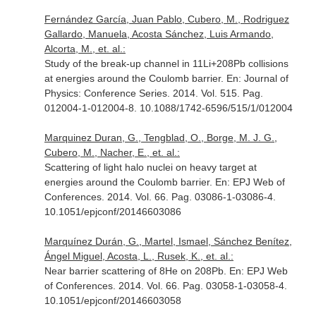
Fernández García, Juan Pablo, Cubero, M., Rodriguez
Gallardo, Manuela, Acosta Sánchez, Luis Armando,
Alcorta, M., et. al.:
Study of the break-up channel in 11Li+208Pb collisions
at energies around the Coulomb barrier.
En: Journal of
Physics: Conference Series
. 2014. Vol. 515. Pag.
012004-1-012004-8. 10.1088/1742-6596/515/1/012004
Marquinez Duran, G., Tengblad, O., Borge, M. J. G.,
Cubero, M., Nacher, E., et. al.:
Scattering of light halo nuclei on heavy target at
energies around the Coulomb barrier.
En: EPJ Web of
Conferences
. 2014. Vol. 66. Pag. 03086-1-03086-4.
10.1051/epjconf/20146603086
Marquínez Durán, G., Martel, Ismael, Sánchez Benítez,
Ángel Miguel, Acosta, L., Rusek, K., et. al.:
Near barrier scattering of 8He on 208Pb.
En: EPJ Web
of Conferences
. 2014. Vol. 66. Pag. 03058-1-03058-4.
10.1051/epjconf/20146603058