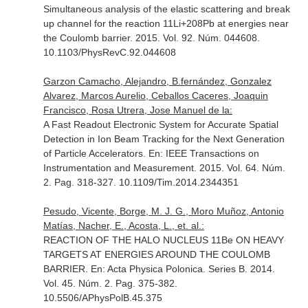
Simultaneous analysis of the elastic scattering and break
up channel for the reaction 11Li+208Pb at energies near
the Coulomb barrier. 2015. Vol. 92. Núm. 044608.
10.1103/PhysRevC.92.044608
Garzon Camacho, Alejandro, B.fernández, Gonzalez
Alvarez, Marcos Aurelio, Ceballos Caceres, Joaquin
Francisco, Rosa Utrera, Jose Manuel de la:
A Fast Readout Electronic System for Accurate Spatial
Detection in Ion Beam Tracking for the Next Generation
of Particle Accelerators.
En: IEEE Transactions on
Instrumentation and Measurement
. 2015. Vol. 64. Núm.
2. Pag. 318-327. 10.1109/Tim.2014.2344351
Pesudo, Vicente, Borge, M. J. G., Moro Muñoz, Antonio
Matías, Nacher, E., Acosta, L., et. al.:
REACTION OF THE HALO NUCLEUS 11Be ON HEAVY
TARGETS AT ENERGIES AROUND THE COULOMB
BARRIER.
En: Acta Physica Polonica. Series B
. 2014.
Vol. 45. Núm. 2. Pag. 375-382.
10.5506/APhysPolB.45.375