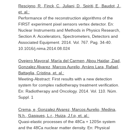
Rescigno, R., Finck, C., Juliani, D., Spiriti, E., Baudot, J.,
et. al.:
Performance of the reconstruction algorithms of the
FIRST experiment pixel sensors vertex detector.
En:
Nuclear Instruments and Methods in Physics Research,
Section A: Accelerators, Spectrometers, Detectors and
Associated Equipment
. 2014. Vol. 767. Pag. 34-40.
10.1016/j.nima.2014.08.024
Ovejero Mayoral, María del Carmen, Abou Haidar, Ziad,
Gonzalez Alvarez, Marcos Aurelio, Arráns Lara, Rafael,
Battaglia, Cristina, et. al.:
Meeting-Abstract: First results with a new detection
system for complex radiotherapy treatment verification.
En: Radiotherapy and Oncology
. 2014. Vol. 110. Núm.
Suppl. 1
Crema, e, Gonzalez Alvarez, Marcos Aurelio, Medina,
N.h., Gasques, L.r., Huiza, J.f.p, et. al.:
Quasi-elastic processes of the 48Ca + 120Sn system
and the 48Ca nuclear matter density.
En: Physical