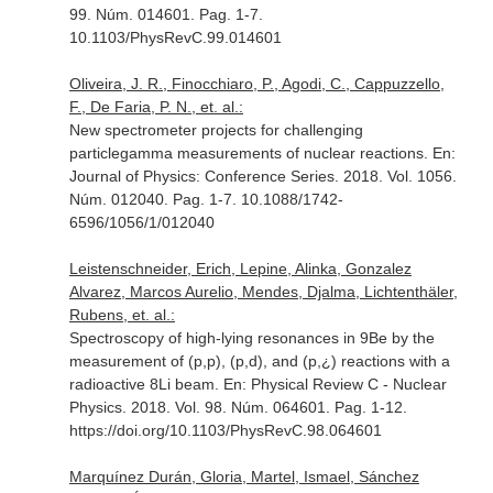
99. Núm. 014601. Pag. 1-7.
10.1103/PhysRevC.99.014601
Oliveira, J. R., Finocchiaro, P., Agodi, C., Cappuzzello,
F., De Faria, P. N., et. al.:
New spectrometer projects for challenging
particlegamma measurements of nuclear reactions.
En:
Journal of Physics: Conference Series
. 2018. Vol. 1056.
Núm. 012040. Pag. 1-7. 10.1088/1742-
6596/1056/1/012040
Leistenschneider, Erich, Lepine, Alinka, Gonzalez
Alvarez, Marcos Aurelio, Mendes, Djalma, Lichtenthäler,
Rubens, et. al.:
Spectroscopy of high-lying resonances in 9Be by the
measurement of (p,p), (p,d), and (p,¿) reactions with a
radioactive 8Li beam.
En: Physical Review C - Nuclear
Physics
. 2018. Vol. 98. Núm. 064601. Pag. 1-12.
https://doi.org/10.1103/PhysRevC.98.064601
Marquínez Durán, Gloria, Martel, Ismael, Sánchez