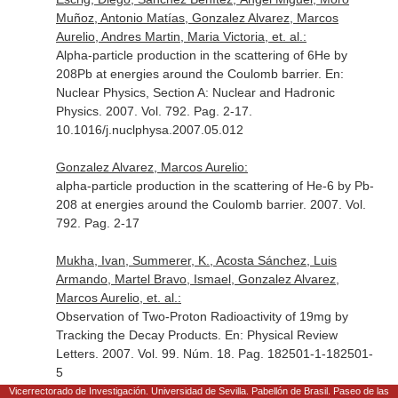
Muñoz, Antonio Matías, Gonzalez Alvarez, Marcos
Aurelio, Andres Martin, Maria Victoria, et. al.:
Alpha-particle production in the scattering of 6He by
208Pb at energies around the Coulomb barrier.
En:
Nuclear Physics, Section A: Nuclear and Hadronic
Physics
. 2007. Vol. 792. Pag. 2-17.
10.1016/j.nuclphysa.2007.05.012
Gonzalez Alvarez, Marcos Aurelio:
alpha-particle production in the scattering of He-6 by Pb-
208 at energies around the Coulomb barrier. 2007. Vol.
792. Pag. 2-17
Mukha, Ivan, Summerer, K., Acosta Sánchez, Luis
Armando, Martel Bravo, Ismael, Gonzalez Alvarez,
Marcos Aurelio, et. al.:
Observation of Two-Proton Radioactivity of 19mg by
Tracking the Decay Products.
En: Physical Review
Letters
. 2007. Vol. 99. Núm. 18. Pag. 182501-1-182501-
5
Vicerrectorado de Investigación. Universidad de Sevilla. Pabellón de Brasil. Paseo de las