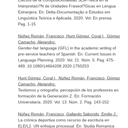
Efectos de la Composicionalidad SEM?Ntica en la
Interpretaci?N de Unidades Fraseol?Gicas en Lengua
Extranjera.
En: Delta-Documentação e Estudos em
Linguística Teórica e Aplicada
. 2020. Vol. En prensa.
Pag. 1-15
Núñez Román, Francisco, Hunt Gómez, Coral I., Gómez
Camacho, Alejandro:
Gender-fair language (GFL) in the academic writing of
pre-service teachers of Spanish.
En: Current Issues in
Language Planning
. 2020. Vol. 21. Núm. 5. Pag. 475-
489. 10.1080/14664208.2020.1750253
Hunt Gómez, Coral I., Núñez Román, Francisco, Gómez
Camacho, Alejandro:
Textismos y ortografía: percepción de los profesores en
formación de la Generación Z.
En: Formación
Universitaria
. 2020. Vol. 13. Núm. 2. Pag. 143-152
Núñez Román, Francisco, Gallardo Saborido, Emilio J.:
La crónica deportiva como recurso de escritura en
ELE/L2. UN enfoque procesual.
En: Studia Romanica