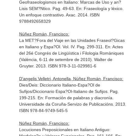
Geofraseologismos en Italiano: Marcas de Uso y an?
Lisis SEM?Ntico. Pag. 49-63.
En: Fraseología y léxico.
Un enfoque contrastivo
. Axac. 2014. ISBN
9788492658329
Núñez Román, Francisco:
La MET?Fora del Viaje en las Unidades Fraseol?Gicas
en Italiano y Espa?Ol. Vol. IV. Pag. 299-311.
En: Actes
del 26é Congrés de Lingüística i Filologia Romàniques
(València, 6-11 de setembre de 2010)
. Walter de
Gruyter. 2013. ISBN 978-3-11-029981-6
D'angelis Velletri, Antonella, Núñez Román, Francisco:
Dies/Deis: Diccionario Italiano-Espa?Ol de
Sufijos/Diccionario Espa?Ol-Italiano de Sufijos. Pag.
199-215.
En: Formación de palabras y diacronía
.
Universidade da Coruña-Servizo de Publicacións. 2013.
ISBN 978-84-9749-545-5
Núñez Román, Francisco:
Locuciones Preposicionales en Italiano Antiguo: