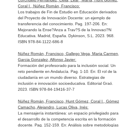
Corchuelo Fernández, Celia, Leal , María, Hunt Gómez,
Coral I., Núñez Román, Francisco:
Los trabajos de Fin de Estudio en Educación derivados
del Proyecto de Innovación Docente: un ejemplo de
transferencia del conocimiento. Pag. 197-206.
En:
Mejorando la Ense?Anza a Trav?S de la Innovaci?N
Educativa
. Madrid, España. Dykinson, S.L. 2023. 968.
ISBN 978-84-1122-686-8
Núñez Román, Francisco, Gallego Vega, Maria Carmen,
Garcia Gonzalez, Alfonso Javier:
Formación del profesorado para la inclusión social. Un
reto pendiente en Andalucía. Pag. 1-10.
En: El rol de la
ciudadanía en un mundo diverso. Estrategias de
inclusión e innovación socioeducativa
. Editorial Graó.
2023. ISBN 978-84-19416-37-7
Núñez Román, Francisco, Hunt Gómez, Coral I., Gómez
Camacho, Alejandro, Lucas Oliva, Inés:
La mensajería instantánea: un espacio privilegiado para
el desarrollo de la competencia escrita en la formación
docente. Pag. 152-159.
En: Análisis sobre metodologías