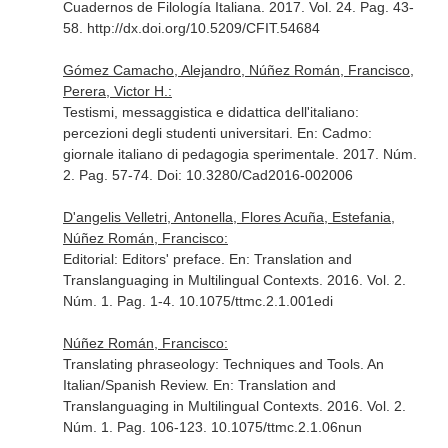
Cuadernos de Filología Italiana
. 2017. Vol. 24. Pag. 43-
58. http://dx.doi.org/10.5209/CFIT.54684
Gómez Camacho, Alejandro, Núñez Román, Francisco,
Perera, Victor H.:
Testismi, messaggistica e didattica dell'italiano:
percezioni degli studenti universitari.
En: Cadmo:
giornale italiano di pedagogia sperimentale
. 2017. Núm.
2. Pag. 57-74. Doi: 10.3280/Cad2016-002006
D'angelis Velletri, Antonella, Flores Acuña, Estefania,
Núñez Román, Francisco:
Editorial: Editors' preface.
En: Translation and
Translanguaging in Multilingual Contexts
. 2016. Vol. 2.
Núm. 1. Pag. 1-4. 10.1075/ttmc.2.1.001edi
Núñez Román, Francisco:
Translating phraseology: Techniques and Tools. An
Italian/Spanish Review.
En: Translation and
Translanguaging in Multilingual Contexts
. 2016. Vol. 2.
Núm. 1. Pag. 106-123. 10.1075/ttmc.2.1.06nun