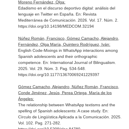
Moreno Fernández, Olga:
Edadismo en el discurso deportivo digital: análisis del
lenguaje en Twitter en España.
En: Revista
Mediterránea de Comunicación
. 2026. Vol. 17. Núm. 2.
https://doi.org/10.14198/MEDCOM.32194
Núñez Román, Francisco, Gómez Camacho, Alejandro,
Fernández, Olga María, Quintero Rodríguez, Iván:
English Code-Mixings in WhatsApp interactions among
Spanish adolescents and their orthographic
competence.
En: International Journal of Bilingualism
.
2025. Vol. 29. Núm. 3. Pag. 534-548.
https://doi.org/10.1177/13670069241229397
Gómez Camacho, Alejandro, Núñez Román, Francisco,
Conde Jiménez, Jesús, Perea Ortega, María de los
Ángeles:
The relationship between WhatsApp textisms and the
spelling of Spanish adolescents: A case study.
En:
Círculo de Lingüística Aplicada a la Comunicación
. 2025.
Vol. 102. Pag. 271-282.