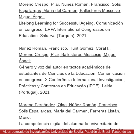
Moreno Crespo, Pilar, Núñez Román, Francisco, Solis
Espallargas, Maria del Carmen, Ballesteros Moscosio,
Miguel Ángel:
Lifelong Learning for Successful Ageing. Comunicación
en congreso. ERPA International Congresses on
Education. Sakarya (Turquía). 2021
Núñez Román, Francisco, Hunt Gómez, Coral I.,
Moreno Crespo, Pilar, Ballesteros Moscosio, Miguel
Ángel:
Género y voz del autor en textos académicos de
estudiantes de Ciencias de la Educación. Comunicación
en congreso. X Conferência Internacional Investigación,
Prácticas y Contextos en Educaçâo (IPCE). Leiria
(Portugal). 2021
Moreno Fernández, Olga, Núñez Román, Francisco,
Solis Espallargas, Maria del Carmen, Ferreras Listán,
Mario:
La competencia digital del alumnado universitario de
carreras vinculadas al ámbito educativo. Comunicación
Vicerrectorado de Investigación. Universidad de Sevilla. Pabellón de Brasil. Paseo de las