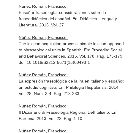
Núñez Román, Francisco:
Enseñar fraseología: consideraciones sobre la
fraseodidáctica del español.
En: Didáctica. Lengua y
Literatura
. 2015. Vol. 27
Núñez Román, Francisco:
The lexicon acquisition process: simple lexicon opposed
to phraseological units in Spanish.
En: Procedia: Social
and Behavioral Sciences
. 2015. Vol. 178. Pag. 175-179.
doi: 10.1016/S2212-5671(15)00493-1
Núñez Román, Francisco:
La expresión fraseológica de la ira en italiano y español:
un estudio cognitivo.
En: Philologia Hispalensis
. 2014.
Vol. 28. Núm. 3-4. Pag. 213-233
Núñez Román, Francisco:
Il Dizionario di Fraseologia Regional Dell'italiano.
En:
Paremia
. 2013. Vol. 22. Pag. 1-10
Núñez Román, Francisco: