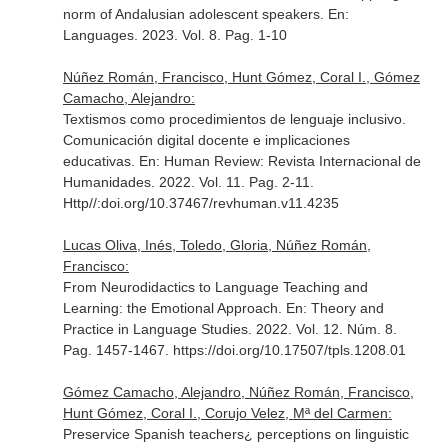
norm of Andalusian adolescent speakers.
En:
Languages
. 2023. Vol. 8. Pag. 1-10
Núñez Román, Francisco, Hunt Gómez, Coral I., Gómez
Camacho, Alejandro:
Textismos como procedimientos de lenguaje inclusivo.
Comunicación digital docente e implicaciones
educativas.
En: Human Review: Revista Internacional de
Humanidades
. 2022. Vol. 11. Pag. 2-11.
Http//:doi.org/10.37467/revhuman.v11.4235
Lucas Oliva, Inés, Toledo, Gloria, Núñez Román,
Francisco:
From Neurodidactics to Language Teaching and
Learning: the Emotional Approach.
En: Theory and
Practice in Language Studies
. 2022. Vol. 12. Núm. 8.
Pag. 1457-1467. https://doi.org/10.17507/tpls.1208.01
Gómez Camacho, Alejandro, Núñez Román, Francisco,
Hunt Gómez, Coral I., Corujo Velez, Mª del Carmen:
Preservice Spanish teachers¿ perceptions on linguistic