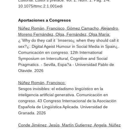
Editorial: Editor's preface. Vol. 2. Núm. 1. Pag. 1-4.
10.1075/ttmc.2.1.001edi
Aportaciones a Congresos
Núñez Román, Francisco, Gómez Camacho, Alejandro,
Moreno Fernández, Olga, Fernández, Olga María:
¿`Why do they call it `Imserso¿ when they should call it
sex?¿: Digital Ageist Humour in Social Media in Spain¿.
Comunicación en congreso. 12th International
Symposium on Intercultural, Cognitive and Social
Pragmatics. - Sevilla, Espa?a - Universidad Pablo de
Olavide. 2026
Núñez Román, Francisco:
Sesgos invisibles: el edadismo lingüístico en la
inteligencia artificial generativa. Comunicación en
congreso. 43 Congreso Internacional de la Asociación
Española de Lingüística Aplicada. Universidad de
Granada. 2026
Conde Jiménez, Jesús, Martín Gutierrez, Angela, Núñez