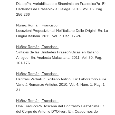
Diatop?a, Variabilidade e Sinonimia en Fraseolox?a.
En:
Cadernos de Fraseoloxía Galega
. 2013. Vol. 15. Pag.
256-266
Núñez Román, Francisco:
Locuzioni Preposizionali Nell'italiano Delle Origini.
En: La
Lingua Italiana
. 2011. Vol. 7. Pag. 17-26
Núñez Román, Francisco:
Sintaxis de las Unidades Fraseol?Gicas en Italiano
Antiguo.
En: Analecta Malacitana
. 2011. Vol. 30. Pag.
161-176
Núñez Román, Francisco:
Perifrasi Verbali in Siciliano Antico.
En: Laboratorio sulle
Varietà Romanze Antiche
. 2010. Vol. 4. Núm. 1. Pag. 1-
31
Núñez Román, Francisco:
Una Traducci?N Toscana del Contrasto Dell?Anima Et
del Corpo de Antonio D?Oliveri.
En: Cuadernos de