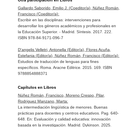
Otra participación en Libros
Gallardo Saborido, Emilio J. (Coeditor/a), Núñez Román,
Francisco (Coeditor/a):
Escribir en las disciplinas: intervenciones para
desarrollar los géneros académicos y profesionales en
la Educación Superior. - Madrid. Síntesis. 2017. 222.
ISBN 978-84-9171-096-7
D'angelis Velletri, Antonella (Editor/a), Flores Acuña,
Estefania (Editor/a), Núñez Román, Francisco (Editor/a):
Estudios de traducción de lenguas para fines
específicos. Roma. Aracne Editrice. 2015. 169. ISBN
9788854888371
Capítulos en Libros
Núñez Román, Francisco, Moreno Crespo, Pilar,
Rodriguez Manzano, Marta:
La intermediación lingüística de menores. Buenas
prácticas para docentes y centros educativos. Pag. 640-
648.
En: Evaluación y calidad educativa: innovación
basada en la investigación
. Madrid. Dykinson. 2025.