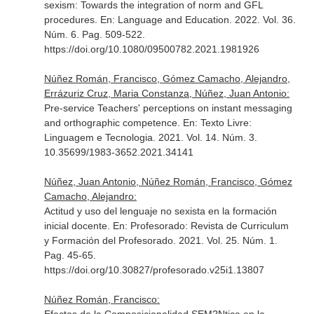
sexism: Towards the integration of norm and GFL
procedures.
En: Language and Education
. 2022. Vol. 36.
Núm. 6. Pag. 509-522.
https://doi.org/10.1080/09500782.2021.1981926
Núñez Román, Francisco, Gómez Camacho, Alejandro,
Errázuriz Cruz, Maria Constanza, Núñez, Juan Antonio:
Pre-service Teachers' perceptions on instant messaging
and orthographic competence.
En: Texto Livre:
Linguagem e Tecnologia
. 2021. Vol. 14. Núm. 3.
10.35699/1983-3652.2021.34141
Núñez, Juan Antonio, Núñez Román, Francisco, Gómez
Camacho, Alejandro:
Actitud y uso del lenguaje no sexista en la formación
inicial docente.
En: Profesorado: Revista de Curriculum
y Formación del Profesorado
. 2021. Vol. 25. Núm. 1.
Pag. 45-65.
https://doi.org/10.30827/profesorado.v25i1.13807
Núñez Román, Francisco: