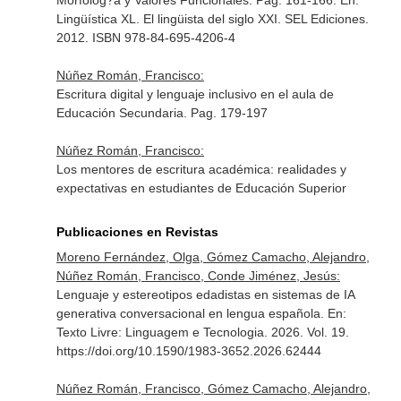
Morfolog?a y Valores Funcionales. Pag. 161-166.
En:
Lingüística XL. El lingüista del siglo XXI
. SEL Ediciones.
2012. ISBN 978-84-695-4206-4
Núñez Román, Francisco:
Escritura digital y lenguaje inclusivo en el aula de
Educación Secundaria. Pag. 179-197
Núñez Román, Francisco:
Los mentores de escritura académica: realidades y
expectativas en estudiantes de Educación Superior
Publicaciones en Revistas
Moreno Fernández, Olga, Gómez Camacho, Alejandro,
Núñez Román, Francisco, Conde Jiménez, Jesús:
Lenguaje y estereotipos edadistas en sistemas de IA
generativa conversacional en lengua española.
En:
Texto Livre: Linguagem e Tecnologia
. 2026. Vol. 19.
https://doi.org/10.1590/1983-3652.2026.62444
Núñez Román, Francisco, Gómez Camacho, Alejandro,