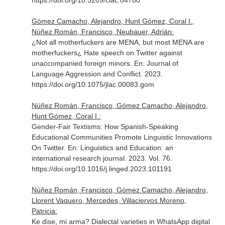
https://doi.org/10.5209/clac.84780
Gómez Camacho, Alejandro, Hunt Gómez, Coral I.,
Núñez Román, Francisco, Neubauer, Adrián:
¿Not all motherfuckers are MENA, but most MENA are
motherfuckers¿ Hate speech on Twitter against
unaccompanied foreign minors.
En: Journal of
Language Aggression and Conflict
. 2023.
https://doi.org/10.1075/jlac.00083.gom
Núñez Román, Francisco, Gómez Camacho, Alejandro,
Hunt Gómez, Coral I.:
Gender-Fair Textisms: How Spanish-Speaking
Educational Communities Promote Linguistic Innovations
On Twitter.
En: Linguistics and Education: an
international research journal
. 2023. Vol. 76.
https://doi.org/10.1016/j.linged.2023.101191
Núñez Román, Francisco, Gómez Camacho, Alejandro,
Llorent Vaquero, Mercedes, Villaciervos Moreno,
Patricia:
Ke dise, mi arma? Dialectal varieties in WhatsApp digital