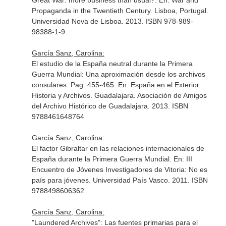
Great War: more business than usual?.
En: War and
Propaganda in the Twentieth Century
. Lisboa, Portugal.
Universidad Nova de Lisboa. 2013. ISBN 978-989-
98388-1-9
García Sanz, Carolina:
El estudio de la España neutral durante la Primera
Guerra Mundial: Una aproximación desde los archivos
consulares. Pag. 455-465.
En: España en el Exterior.
Historia y Archivos
. Guadalajara. Asociación de Amigos
del Archivo Histórico de Guadalajara. 2013. ISBN
9788461648764
García Sanz, Carolina:
El factor Gibraltar en las relaciones internacionales de
España durante la Primera Guerra Mundial.
En: III
Encuentro de Jóvenes Investigadores de Vitoria: No es
país para jóvenes
. Universidad País Vasco. 2011. ISBN
9788498606362
García Sanz, Carolina:
"Laundered Archives": Las fuentes primarias para el