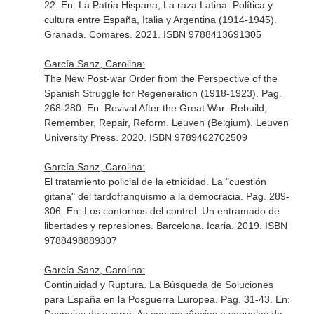
22.
En: La Patria Hispana, La raza Latina. Política y
cultura entre España, Italia y Argentina (1914-1945)
.
Granada. Comares. 2021. ISBN 9788413691305
García Sanz, Carolina:
The New Post-war Order from the Perspective of the
Spanish Struggle for Regeneration (1918-1923). Pag.
268-280.
En: Revival After the Great War: Rebuild,
Remember, Repair, Reform
. Leuven (Belgium). Leuven
University Press. 2020. ISBN 9789462702509
García Sanz, Carolina:
El tratamiento policial de la etnicidad. La "cuestión
gitana" del tardofranquismo a la democracia. Pag. 289-
306.
En: Los contornos del control. Un entramado de
libertades y represiones
. Barcelona. Icaria. 2019. ISBN
9788498889307
García Sanz, Carolina:
Continuidad y Ruptura. La Búsqueda de Soluciones
para España en la Posguerra Europea. Pag. 31-43.
En: