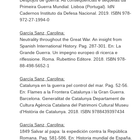
Despojos de guerra: As consequências e sequelas da
Primeira Guerra Mundial
. Lisboa (Portugal). IdN
Cadernos Instituto da Defesa Nacional. 2019. ISBN 978-
972-27-1994-0
García Sanz, Carolina:
Neutrality throughout the Great War. An insight from
Spanish International History. Pag. 287-301.
En: La
Grande Guerra. Un impegno europeo di ricerca e
riflessione
. Roma. Rubettino Editore. 2018. ISBN 978-
88-498-5652-1
García Sanz, Carolina:
Catalunya en la guerra pel control del mar. Pag. 52-56.
En: Flames a la Frontera Catalunya i la Gran Guerra
.
Barcelona. Generalitat de Catalunya Departament de
Cultura Agència Catalana del Patrimoni Cultural Museu
d'Història de Catalunya. 2018. ISBN 9788439397434
García Sanz, Carolina:
1849 Salvar al papa: la expedición contra la República
Romana. Pag. 581-586.
En: Historia mundial de España
.