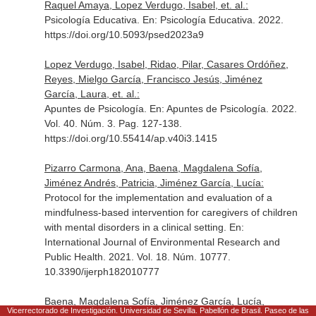
Raquel Amaya, Lopez Verdugo, Isabel, et. al.:
Psicología Educativa.
En: Psicología Educativa
. 2022.
https://doi.org/10.5093/psed2023a9
Lopez Verdugo, Isabel, Ridao, Pilar, Casares Ordóñez,
Reyes, Mielgo García, Francisco Jesús, Jiménez
García, Laura, et. al.:
Apuntes de Psicología.
En: Apuntes de Psicología
. 2022.
Vol. 40. Núm. 3. Pag. 127-138.
https://doi.org/10.55414/ap.v40i3.1415
Pizarro Carmona, Ana, Baena, Magdalena Sofía,
Jiménez Andrés, Patricia, Jiménez García, Lucía:
Protocol for the implementation and evaluation of a
mindfulness-based intervention for caregivers of children
with mental disorders in a clinical setting.
En:
International Journal of Environmental Research and
Public Health
. 2021. Vol. 18. Núm. 10777.
10.3390/ijerph182010777
Baena, Magdalena Sofía, Jiménez García, Lucía,
Vicerrectorado de Investigación. Universidad de Sevilla. Pabellón de Brasil. Paseo de las