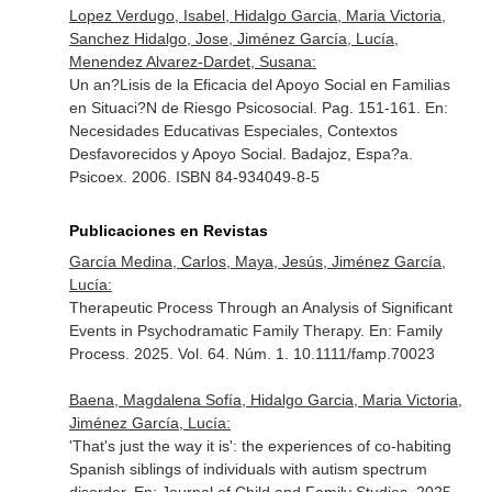
Lopez Verdugo, Isabel, Hidalgo Garcia, Maria Victoria,
Sanchez Hidalgo, Jose, Jiménez García, Lucía,
Menendez Alvarez-Dardet, Susana:
Un an?Lisis de la Eficacia del Apoyo Social en Familias
en Situaci?N de Riesgo Psicosocial. Pag. 151-161.
En:
Necesidades Educativas Especiales, Contextos
Desfavorecidos y Apoyo Social
. Badajoz, Espa?a.
Psicoex. 2006. ISBN 84-934049-8-5
Publicaciones en Revistas
García Medina, Carlos, Maya, Jesús, Jiménez García,
Lucía:
Therapeutic Process Through an Analysis of Significant
Events in Psychodramatic Family Therapy.
En: Family
Process
. 2025. Vol. 64. Núm. 1. 10.1111/famp.70023
Baena, Magdalena Sofía, Hidalgo Garcia, Maria Victoria,
Jiménez García, Lucía:
'That's just the way it is': the experiences of co-habiting
Spanish siblings of individuals with autism spectrum