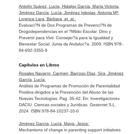
Antolín Suárez, Lucía, Hidalgo Garcia, Maria Victoria,
Jiménez García, Lucía, Jiménez Iglesias, Antonia Mª,
Lorence Lara, Bárbara, et. al.:
Evaluaci?N de Dos Programas de Prevenci?N de
Drogodependencias en el ?Mbito Escolar. Dino y
Prevenir para Vivir. Consejer?a para la Igualdad y
Bienestar Social. Junta de Andaluc?a. 2009. ISBN 978-
84-692-3355-9
Capítulos en Libros
Rosales Navarro, Carmen, Barroso Díaz, Sira, Jiménez
García, Lucía:
Análisis de Programas de Promoción de Parentalidad
Positiva dirigidos a la Prevención del Abuso de las
Nuevas Tecnologías. Pag. 35-42.
En: Investigaciones
DACIU. Ciencas sociales y Jurídicas
. Gesernet S.L.
2024. ISBN 978-84-10237-10-0
Jiménez García, Lucía, Maya, Jesús:
Mechanisms of change in parenting support initiatives