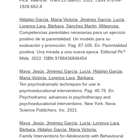
Fica
. Valencia. Tirant Lo Blanch. 2022. ISBN 978-84-
1928-662-8
Hidalgo Garcia, Maria Victoria, Jiménez García, Lucía,
Lorence Lara, Bárbara, Sánchez Martin, Milagrosa:
Competencias parentales necesarias para un ejercicio
positivo de la parentalidad. Un modelo para su
evaluación y promoción. Pag. 87-105.
En: Parentalidad
positiva. Una mirada a una nueva epoca
. Editorial Pir?
Mide. 2022. ISBN 9788436846454
Maya, Jesús, Jiménez García, Lucía, Hidalgo Garcia,
Maria Victoria, Lorence Lara, Bárbara:
Ten psychodramatic techniques for use in
psychoeducational interventions. Pag. 45-76.
En:
Psychodrama: advances in psychotherapy and
psychoeducational interventions
. New York. Nova
Science Publichers, Inc. 2021
Maya, Jesús, Jiménez García, Lucía, Lorence Lara,
Bárbara, Hidalgo Garcia, Maria Victoria:
Family Interventions for Adolescents with Behavioural