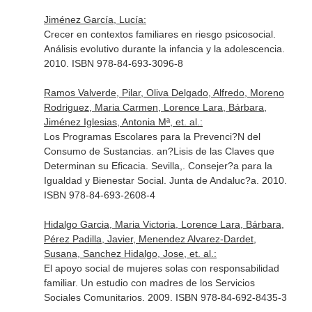
Jiménez García, Lucía:
Crecer en contextos familiares en riesgo psicosocial.
Análisis evolutivo durante la infancia y la adolescencia.
2010. ISBN 978-84-693-3096-8
Ramos Valverde, Pilar, Oliva Delgado, Alfredo, Moreno
Rodriguez, Maria Carmen, Lorence Lara, Bárbara,
Jiménez Iglesias, Antonia Mª, et. al.:
Los Programas Escolares para la Prevenci?N del
Consumo de Sustancias. an?Lisis de las Claves que
Determinan su Eficacia. Sevilla,. Consejer?a para la
Igualdad y Bienestar Social. Junta de Andaluc?a. 2010.
ISBN 978-84-693-2608-4
Hidalgo Garcia, Maria Victoria, Lorence Lara, Bárbara,
Pérez Padilla, Javier, Menendez Alvarez-Dardet,
Susana, Sanchez Hidalgo, Jose, et. al.:
El apoyo social de mujeres solas con responsabilidad
familiar. Un estudio con madres de los Servicios
Sociales Comunitarios. 2009. ISBN 978-84-692-8435-3