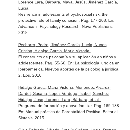
Lorence Lara, Bárbara, Maya, Jesús, Jiménez García,
Lucía:
Resilience in adolescents at pychosocial risk: the
protective role of family cohesion. Pag. 177-208.
En:
Advance in Psychology Research
. Nova Publishers.
2018
Pechorro, Pedro, Jiménez García, Lucía, Nunes,
Cristina, Hidalgo Garcia, Maria Victoria:
El constructo de psicopatía y su aplicación en niños y
adolescentes. Pag. 55-66.
En: La psicología jurídica en
Iberoamérica. Nuevos aportes de la psicología jurídica
2
. Eos. 2016
Hidalgo Garcia, Maria Victoria, Menendez Alvarez-
Dardet, Susana, Lopez Verdugo, Isabel, Sanchez
Hidalgo, Jose, Lorence Lara, Bárbara, et. al.:
Programa de formación y apoyo familiar. Pag. 169-188.
En: Manual práctico de Parentalidad Positiva
. Editorial
Sintesis. 2015