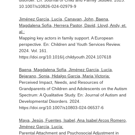
disorder.
En: Journal of Child and Family Studies
. 2025.
10.1007/s10826-024-02979-9
Jiménez García, Lucía, Canavan, John, Baena,
Magdalena Sofía, Herrera Pastor, David, Lloyd, Andy, et.
al.:
Mapping key actors in family support. A European
perspective.
En: Children and Youth Services Review
.
2024. Vol. 161.
https://doi.org/10.1016/j.childyouth.2024.107618
Baena, Magdalena Sofía, Jiménez García, Lucía,
Bejarano, Sonia, Hidalgo Garcia, Maria Victoria:
Perceived Impact, Needs, and Resources of
Grandparents of Children and Adolescents on the Autism
Spectrum: A Qualitative Study.
En: Journal of Autism and
Developmental Disorders
. 2024.
https://doi.org/10.1007/s10803-024-06537-6
Maya, Jesús, Fuentes, Isabel, Ana Isabel Arcos Romero,
Jiménez García, Lucía:
Parental Attachment and Psychosocial Adjustment in