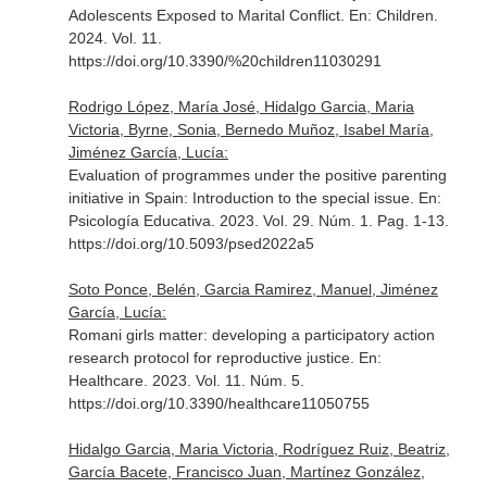
Adolescents Exposed to Marital Conflict.
En: Children
.
2024. Vol. 11.
https://doi.org/10.3390/%20children11030291
Rodrigo López, María José, Hidalgo Garcia, Maria
Victoria, Byrne, Sonia, Bernedo Muñoz, Isabel María,
Jiménez García, Lucía:
Evaluation of programmes under the positive parenting
initiative in Spain: Introduction to the special issue.
En:
Psicología Educativa
. 2023. Vol. 29. Núm. 1. Pag. 1-13.
https://doi.org/10.5093/psed2022a5
Soto Ponce, Belén, Garcia Ramirez, Manuel, Jiménez
García, Lucía:
Romani girls matter: developing a participatory action
research protocol for reproductive justice.
En:
Healthcare
. 2023. Vol. 11. Núm. 5.
https://doi.org/10.3390/healthcare11050755
Hidalgo Garcia, Maria Victoria, Rodríguez Ruiz, Beatriz,
García Bacete, Francisco Juan, Martínez González,