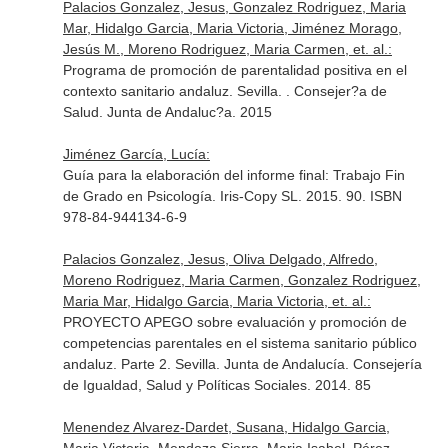
Palacios Gonzalez, Jesus, Gonzalez Rodriguez, Maria
Mar, Hidalgo Garcia, Maria Victoria, Jiménez Morago,
Jesús M., Moreno Rodriguez, Maria Carmen, et. al.:
Programa de promoción de parentalidad positiva en el
contexto sanitario andaluz. Sevilla. . Consejer?a de
Salud. Junta de Andaluc?a. 2015
Jiménez García, Lucía:
Guía para la elaboración del informe final: Trabajo Fin
de Grado en Psicología. Iris-Copy SL. 2015. 90. ISBN
978-84-944134-6-9
Palacios Gonzalez, Jesus, Oliva Delgado, Alfredo,
Moreno Rodriguez, Maria Carmen, Gonzalez Rodriguez,
Maria Mar, Hidalgo Garcia, Maria Victoria, et. al.:
PROYECTO APEGO sobre evaluación y promoción de
competencias parentales en el sistema sanitario público
andaluz. Parte 2. Sevilla. Junta de Andalucía. Consejería
de Igualdad, Salud y Políticas Sociales. 2014. 85
Menendez Alvarez-Dardet, Susana, Hidalgo Garcia,