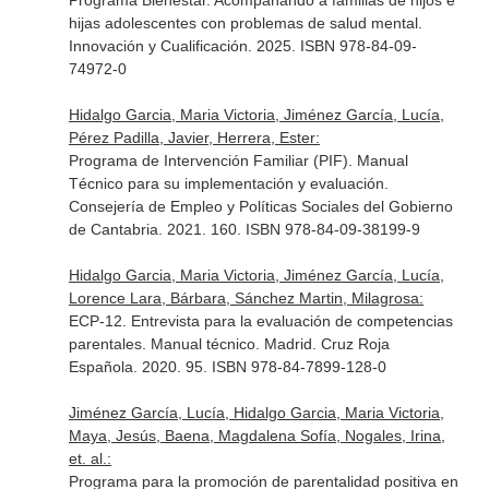
Programa Bienestar. Acompañando a familias de hijos e
hijas adolescentes con problemas de salud mental.
Innovación y Cualificación. 2025. ISBN 978-84-09-
74972-0
Hidalgo Garcia, Maria Victoria, Jiménez García, Lucía,
Pérez Padilla, Javier, Herrera, Ester:
Programa de Intervención Familiar (PIF). Manual
Técnico para su implementación y evaluación.
Consejería de Empleo y Políticas Sociales del Gobierno
de Cantabria. 2021. 160. ISBN 978-84-09-38199-9
Hidalgo Garcia, Maria Victoria, Jiménez García, Lucía,
Lorence Lara, Bárbara, Sánchez Martin, Milagrosa:
ECP-12. Entrevista para la evaluación de competencias
parentales. Manual técnico. Madrid. Cruz Roja
Española. 2020. 95. ISBN 978-84-7899-128-0
Jiménez García, Lucía, Hidalgo Garcia, Maria Victoria,
Maya, Jesús, Baena, Magdalena Sofía, Nogales, Irina,
et. al.:
Programa para la promoción de parentalidad positiva en