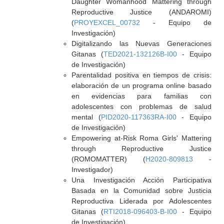
Daughter Womanhood Mattering through
Reproductive Justice (ANDAROMI)
(
PROYEXCEL_00732
- Equipo de
Investigación)
Digitalizando las Nuevas Generaciones
Gitanas (
TED2021-132126B-I00
- Equipo
de Investigación)
Parentalidad positiva en tiempos de crisis:
elaboración de un programa online basado
en evidencias para familias con
adolescentes con problemas de salud
mental (
PID2020-117363RA-I00
- Equipo
de Investigación)
Empowering at-Risk Roma Girls' Mattering
through Reproductive Justice
(ROMOMATTER) (
H2020-809813
-
Investigador)
Una Investigación Acción Participativa
Basada en la Comunidad sobre Justicia
Reproductiva Liderada por Adolescentes
Gitanas (
RTI2018-096403-B-I00
- Equipo
de Investigación)