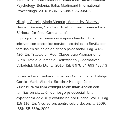
276.
En: XIV European Conference on Developmental
Psychology
. Bolonia, Italia. Medimond International
Proceedings. 2010. ISBN 978-88-7587-584-8
Hidalgo Garcia, Maria Victoria, Menendez Alvarez-
Dardet, Susana, Sanchez Hidalgo, Jose, Lorence Lara,
Bárbara, Jiménez García, Lucía:
El programa de formación y apoyo familiar. Una
intervención desde los servicios sociales de Sevilla con
familias en situación de riesgo psicosocial. Pag. 413-
420.
En: Trabajo en Red. Claves para Avanzar en el
Buen Trato a la Infancia. Reflexiones y Alternativas
.
Valladolid. Mata Digital. 2010. ISBN 978-84-693-4557-3
Lorence Lara, Bárbara, Jiménez García, Lucía, Hidalgo
Garcia, Maria Victoria, Sanchez Hidalgo, Jose:
Asignatura de libre configuración: intervención con
familias en situación de riesgo psicosocial. Una
experiencia de ABP y evaluación por rúbrica. Vol. 1. Pag.
115-116.
En: V curso-encuentro sobre docencia
. 2009.
ISBN SE-6694-2009