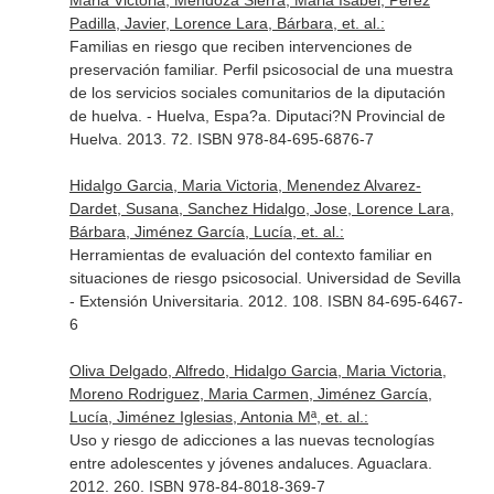
Maria Victoria, Mendoza Sierra, Maria Isabel, Pérez
Padilla, Javier, Lorence Lara, Bárbara, et. al.:
Familias en riesgo que reciben intervenciones de
preservación familiar. Perfil psicosocial de una muestra
de los servicios sociales comunitarios de la diputación
de huelva. - Huelva, Espa?a. Diputaci?N Provincial de
Huelva. 2013. 72. ISBN 978-84-695-6876-7
Hidalgo Garcia, Maria Victoria, Menendez Alvarez-
Dardet, Susana, Sanchez Hidalgo, Jose, Lorence Lara,
Bárbara, Jiménez García, Lucía, et. al.:
Herramientas de evaluación del contexto familiar en
situaciones de riesgo psicosocial. Universidad de Sevilla
- Extensión Universitaria. 2012. 108. ISBN 84-695-6467-
6
Oliva Delgado, Alfredo, Hidalgo Garcia, Maria Victoria,
Moreno Rodriguez, Maria Carmen, Jiménez García,
Lucía, Jiménez Iglesias, Antonia Mª, et. al.:
Uso y riesgo de adicciones a las nuevas tecnologías
entre adolescentes y jóvenes andaluces. Aguaclara.
2012. 260. ISBN 978-84-8018-369-7