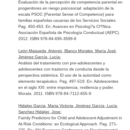
Evaluación de la percepción de competencia parental en
progenitores en riesgo psicosocial: adaptación de la
escala PSOC (Parental Sense of Competence) para
familias españolas usuarias de los Servicios Sociales.
Pag. 450-453.
En: Avances en Psicolog?a Cl?Nica
.
Asociación Española de Psicología Conductual (AEPC).
2012. ISBN 978-84-695-3599-8
León Maqueda, Antonio, Blanco Morales, María José,
Jiménez García, Lucía:
Análisis del tratamiento con pre-adolescentes y
adolescentes con trastorno de conducta desde la
perspectiva sistémica. El uso de la autoridad como
elemento terapéutico. Pag. 497-519.
En: Adolescentes
en el siglo XXI: entre impotencia, resiliencia y poder
.
Morata. 2011. ISBN 978-84-7112-655-9
Hidalgo Garcia, Maria Victoria, Jiménez García, Lucía,
Sanchez Hidalgo, Jose:
Family Predictors for Child and Adolescent Adjustment in
At-Risk Conditions: an Ecological Approach. Pag. 271-