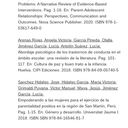
Problems: A Narrative Review of Evidence-Based
Interventions. Pag. 1-16.
En: Parent-Adolescent
Relationships: Perspectives, Communication and
Outcomes
. Nova Science Publisher. 2020. ISBN 978-1-
53617-649-0
Arenas Rojas, Angela Victoria, García Pineda, Olalla,
Jiménez García, Lucía, Antolín Suárez, Lucía:
Abordaje psicológico de los trastornos de conducta en el
ámbito escolar: una revisión de la literatura. Pag. 101-
117.
En: Cultura de paz y buen trato a la infancia
.
Huelva. CIPI Ediciones. 2018. ISBN 978-84-09-05740-5
Sanchez Hidalgo, Jose, Hidalgo Garcia, Maria Victoria,
Grimaldi Puyana, Victor Manuel, Maya, Jesús, Jiménez
García, Lucía:
Empoderando a las mujeres para el ejercicio de la
parentalidad positiva en la región de San Martín, Perú.
Pag. 1-15.
En: Género y desarrollo
. Universitat Jaume I.
2018. ISBN SBN 978-84-16546-81-7