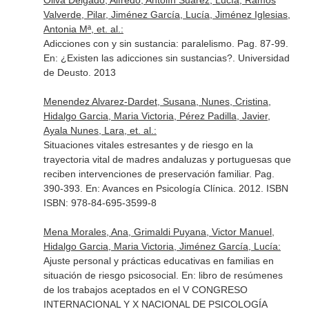
Oliva Delgado, Alfredo, Antolín Suárez, Lucía, Ramos
Valverde, Pilar, Jiménez García, Lucía, Jiménez Iglesias,
Antonia Mª, et. al.:
Adicciones con y sin sustancia: paralelismo. Pag. 87-99.
En: ¿Existen las adicciones sin sustancias?
. Universidad
de Deusto. 2013
Menendez Alvarez-Dardet, Susana, Nunes, Cristina,
Hidalgo Garcia, Maria Victoria, Pérez Padilla, Javier,
Ayala Nunes, Lara, et. al.:
Situaciones vitales estresantes y de riesgo en la
trayectoria vital de madres andaluzas y portuguesas que
reciben intervenciones de preservación familiar. Pag.
390-393.
En: Avances en Psicología Clínica
. 2012. ISBN
ISBN: 978-84-695-3599-8
Mena Morales, Ana, Grimaldi Puyana, Victor Manuel,
Hidalgo Garcia, Maria Victoria, Jiménez García, Lucía:
Ajuste personal y prácticas educativas en familias en
situación de riesgo psicosocial.
En: libro de resúmenes
de los trabajos aceptados en el V CONGRESO
INTERNACIONAL Y X NACIONAL DE PSICOLOGÍA