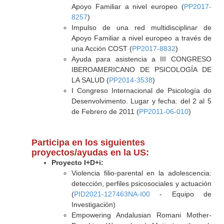
Apoyo Familiar a nivel europeo (
PP2017-
8257
)
Impulso de una red multidisciplinar de
Apoyo Familiar a nivel europeo a través de
una Acción COST (
PP2017-8832
)
Ayuda para asistencia a III CONGRESO
IBEROAMERICANO DE PSICOLOGÍA DE
LA SALUD (
PP2014-3538
)
I Congreso Internacional de Psicología do
Desenvolvimento. Lugar y fecha: del 2 al 5
de Febrero de 2011 (
PP2011-06-010
)
Participa en los siguientes
proyectos/ayudas en la US:
Proyecto I+D+i:
Violencia filio-parental en la adolescencia:
detección, perfiles psicosociales y actuación
(
PID2021-127463NA-I00
- Equipo de
Investigación)
Empowering Andalusian Romani Mother-