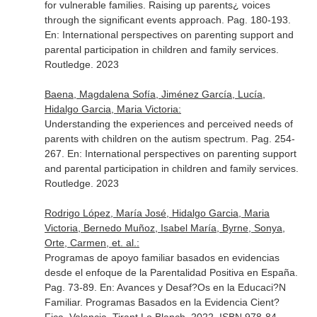
for vulnerable families. Raising up parents¿ voices
through the significant events approach. Pag. 180-193.
En: International perspectives on parenting support and
parental participation in children and family services
.
Routledge. 2023
Baena, Magdalena Sofía, Jiménez García, Lucía,
Hidalgo Garcia, Maria Victoria:
Understanding the experiences and perceived needs of
parents with children on the autism spectrum. Pag. 254-
267.
En: International perspectives on parenting support
and parental participation in children and family services
.
Routledge. 2023
Rodrigo López, María José, Hidalgo Garcia, Maria
Victoria, Bernedo Muñoz, Isabel María, Byrne, Sonya,
Orte, Carmen, et. al.:
Programas de apoyo familiar basados en evidencias
desde el enfoque de la Parentalidad Positiva en España.
Pag. 73-89.
En: Avances y Desaf?Os en la Educaci?N
Familiar. Programas Basados en la Evidencia Cient?