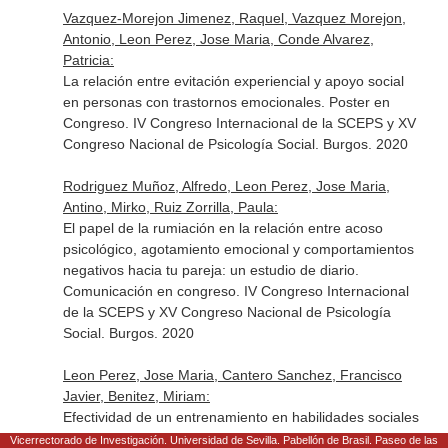
Vazquez-Morejon Jimenez, Raquel, Vazquez Morejon,
Antonio, Leon Perez, Jose Maria, Conde Alvarez,
Patricia:
La relación entre evitación experiencial y apoyo social
en personas con trastornos emocionales. Poster en
Congreso. IV Congreso Internacional de la SCEPS y XV
Congreso Nacional de Psicología Social. Burgos. 2020
Rodriguez Muñoz, Alfredo, Leon Perez, Jose Maria,
Antino, Mirko, Ruiz Zorrilla, Paula:
El papel de la rumiación en la relación entre acoso
psicológico, agotamiento emocional y comportamientos
negativos hacia tu pareja: un estudio de diario.
Comunicación en congreso. IV Congreso Internacional
de la SCEPS y XV Congreso Nacional de Psicología
Social. Burgos. 2020
Leon Perez, Jose Maria, Cantero Sanchez, Francisco
Javier, Benitez, Miriam:
Efectividad de un entrenamiento en habilidades sociales
como herramientas de prevención del estrés laboral:
Vicerrectorado de Investigación. Universidad de Sevilla. Pabellón de Brasil. Paseo de las