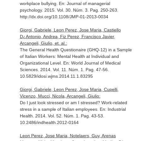
workplace bullying.
En: Journal of managerial
psychology
. 2015. Vol. 30. Núm. 3. Pag. 250-263.
http://dx.doi.org/10.1108/JMP-01-2013-0034
Giorgi, Gabriele, Leon Perez, Jose Maria, Castiello
D¿Antonio, Andrea, Fiz Perez, Francisco Javier,
Arcangeli, Giulio, et. al.:
The General Health Questionaire (GHQ-12) in a Sample
of Italian Workers: Mental Health at Individual and
Organizational Level.
En: World Journal of Medical
Sciences
. 2014. Vol. 11. Núm. 1. Pag. 47-56.
10.5829/idosi.wjms.2014.11.1.83295
Giorgi, Gabriele, Leon Perez, Jose Maria, Cupelli,
Vicenzo, Mucci, Nicola, Arcangeli, Giulio:
Do I just look stressed or am I stressed? Work-related
stress in a sample of Italian employees.
En: Industrial
Health
. 2014. Vol. 52. Núm. 1. Pag. 43-53.
10.2486/indhealth.2012-0164
Leon Perez, Jose Maria, Notelaers, Guy, Arenas