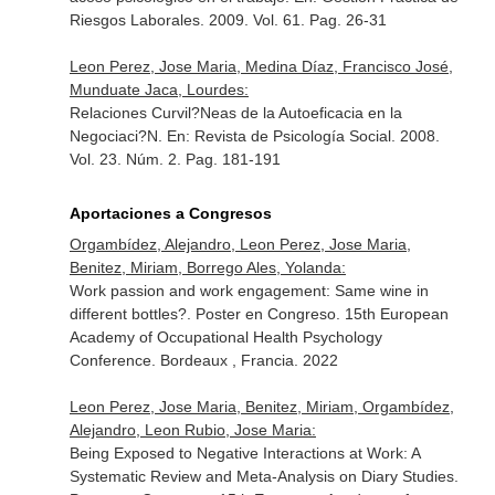
Riesgos Laborales
. 2009. Vol. 61. Pag. 26-31
Leon Perez, Jose Maria, Medina Díaz, Francisco José,
Munduate Jaca, Lourdes:
Relaciones Curvil?Neas de la Autoeficacia en la
Negociaci?N.
En: Revista de Psicología Social
. 2008.
Vol. 23. Núm. 2. Pag. 181-191
Aportaciones a Congresos
Orgambídez, Alejandro, Leon Perez, Jose Maria,
Benitez, Miriam, Borrego Ales, Yolanda:
Work passion and work engagement: Same wine in
different bottles?. Poster en Congreso. 15th European
Academy of Occupational Health Psychology
Conference. Bordeaux , Francia. 2022
Leon Perez, Jose Maria, Benitez, Miriam, Orgambídez,
Alejandro, Leon Rubio, Jose Maria:
Being Exposed to Negative Interactions at Work: A
Systematic Review and Meta-Analysis on Diary Studies.