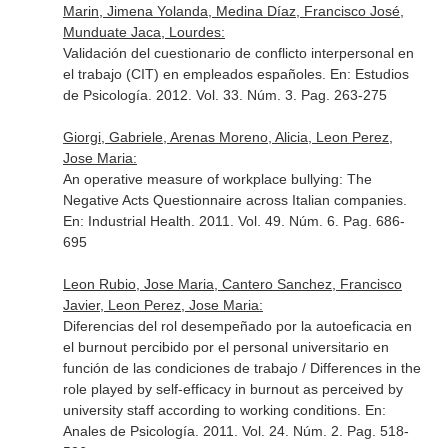
Marin, Jimena Yolanda, Medina Díaz, Francisco José,
Munduate Jaca, Lourdes:
Validación del cuestionario de conflicto interpersonal en
el trabajo (CIT) en empleados españoles.
En: Estudios
de Psicología
. 2012. Vol. 33. Núm. 3. Pag. 263-275
Giorgi, Gabriele, Arenas Moreno, Alicia, Leon Perez,
Jose Maria:
An operative measure of workplace bullying: The
Negative Acts Questionnaire across Italian companies.
En: Industrial Health
. 2011. Vol. 49. Núm. 6. Pag. 686-
695
Leon Rubio, Jose Maria, Cantero Sanchez, Francisco
Javier, Leon Perez, Jose Maria:
Diferencias del rol desempeñado por la autoeficacia en
el burnout percibido por el personal universitario en
función de las condiciones de trabajo / Differences in the
role played by self-efficacy in burnout as perceived by
university staff according to working conditions.
En:
Anales de Psicología
. 2011. Vol. 24. Núm. 2. Pag. 518-