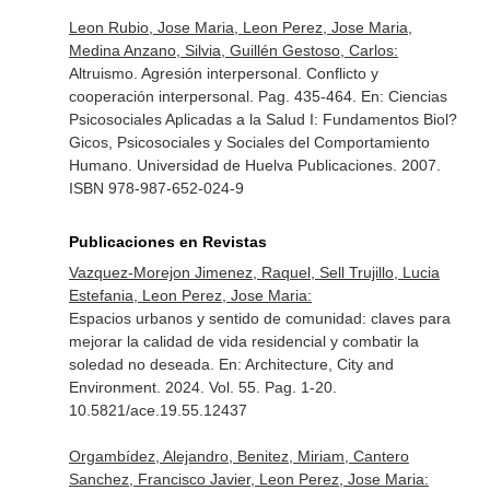
Leon Rubio, Jose Maria, Leon Perez, Jose Maria,
Medina Anzano, Silvia, Guillén Gestoso, Carlos:
Altruismo. Agresión interpersonal. Conflicto y
cooperación interpersonal. Pag. 435-464.
En: Ciencias
Psicosociales Aplicadas a la Salud I: Fundamentos Biol?
Gicos, Psicosociales y Sociales del Comportamiento
Humano
. Universidad de Huelva Publicaciones. 2007.
ISBN 978-987-652-024-9
Publicaciones en Revistas
Vazquez-Morejon Jimenez, Raquel, Sell Trujillo, Lucia
Estefania, Leon Perez, Jose Maria:
Espacios urbanos y sentido de comunidad: claves para
mejorar la calidad de vida residencial y combatir la
soledad no deseada.
En: Architecture, City and
Environment
. 2024. Vol. 55. Pag. 1-20.
10.5821/ace.19.55.12437
Orgambídez, Alejandro, Benitez, Miriam, Cantero
Sanchez, Francisco Javier, Leon Perez, Jose Maria: