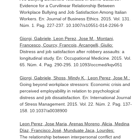
Evidence for a Curvilinear Relationship Between
Workplace Bullying and Job Satisfaction Among Italian
Workers.
En: Journal of Business Ethics
. 2015. Vol. 131.
Núm. 1. Pag. 227-237. 10.1007/s10551-014-2266-9
Giorgi, Gabriele, Leon Perez, Jose M., Montani,
Francesco, Courcy, François, Arcangelli, Giulio:
Distress and job satisfaction after robbery assaults: a
longitudinal study.
En: Occupational Medicine
. 2015. Vol.
65. Núm. 4. Pag. 290-295. 10.1093/occmed/kqv051
Giorgi, Gabriele, Shoss, Mindy K., Leon Perez, Jose M.:
Going beyond workplace stressors: Economic crisis and
perceived employability in relation to psychological
distress and job dissatisfaction.
En: International Journal
of Stress Management
. 2015. Vol. 22. Núm. 2. Pag. 137-
158. 10.1037/a0038900
Leon Perez, Jose Maria, Arenas Moreno, Alicia, Medina
Díaz, Francisco José, Munduate Jaca, Lourdes:
The relationship between interpersonal conflict and