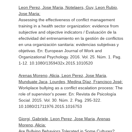
Leon Perez, Jose Maria, Notelaers, Guy, Leon Rubio,
Jose Maria:
Assessing the effectiveness of conflict management
training in a health sector organization: evidence from
subjective and objective indicators / Evaluación de la
efectividad del entrenamiento en la gestión de conflictos
en una organización sanitaria: evidencias subjetivas y
objetivas.
En: European Journal of Work and
Organizational Psychology
. 2016. Vol. 25. Núm. 1. Pag.
1-12. 10.1080/1359432x.2015.1010520
Arenas Moreno, Alicia, Leon Perez, Jose Maria,
Munduate Jaca, Lourdes, Medina Díaz, Francisco José:
Workplace bullying as a conflict escalation process: The
role of supervisor's power.
En: Revista de Psicología
Social
. 2015. Vol. 30. Núm. 2. Pag. 295-322.
10.1080/21711976.2015.1016753
Giorgi, Gabriele, Leon Perez, Jose Maria, Arenas
Moreno, Alicia:
Are Bullying Behaviors Tolerated in Some Cultures?