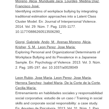
Moreno, Alicia, Munduate Jaca, Lourdes, Medina Díaz,
Francisco José:
Identifying victims of workplace bullying by integrating
traditional estimation approaches into a Latent Class
Cluster Model.
En: Journal of Interpersonal Violence
.
2014. Vol. 29. Núm. 7. Pag. 1155-1177.
10.1177/0886260513506280_
Giorgi, Gabriele, Ando, M., Arenas Moreno, Alicia,
Krisher, S. M., Leon Perez, Jose Maria:
Exploring Personal and Organizational Determinants of
Workplace Bullying and its Prevalence in a Japanese
Sample.
En: Psychology of Violence
. 2013. Vol. 3. Núm.
2. Pag. 185-197. doi: 10.1037/a0028049
Leon Rubio, Jose Maria, Leon Perez, Jose Maria,
Herrera Sanchez, Isabel Maria, De la Corte de la Corte,
Cecilia María:
Entrenamiento en habilidades sociales y responsabilidad
social corporativa: estudio de un caso / Training in social
skills and corporate social responsibility: a case study.
En: Apuntes de Psicología
. 2013. Vol. 31. Núm. 1. Pag.