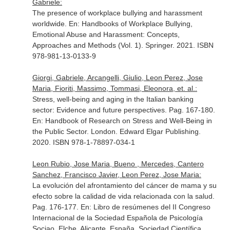
Gabriele:
The presence of workplace bullying and harassment
worldwide.
En: Handbooks of Workplace Bullying,
Emotional Abuse and Harassment: Concepts,
Approaches and Methods (Vol. 1)
. Springer. 2021. ISBN
978-981-13-0133-9
Giorgi, Gabriele, Arcangelli, Giulio, Leon Perez, Jose
Maria, Fioriti, Massimo, Tommasi, Eleonora, et. al.:
Stress, well-being and aging in the Italian banking
sector: Evidence and future perspectives. Pag. 167-180.
En: Handbook of Research on Stress and Well-Being in
the Public Sector
. London. Edward Elgar Publishing.
2020. ISBN 978-1-78897-034-1
Leon Rubio, Jose Maria, Bueno , Mercedes, Cantero
Sanchez, Francisco Javier, Leon Perez, Jose Maria:
La evolución del afrontamiento del cáncer de mama y su
efecto sobre la calidad de vida relacionada con la salud.
Pag. 176-177.
En: Libro de resúmenes del II Congreso
Internacional de la Sociedad Española de Psicología
Sociao
. Elche, Alicante, España. Sociedad Científica