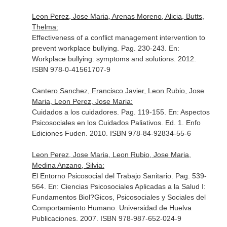
Leon Perez, Jose Maria, Arenas Moreno, Alicia, Butts,
Thelma:
Effectiveness of a conflict management intervention to
prevent workplace bullying. Pag. 230-243.
En:
Workplace bullying: symptoms and solutions
. 2012.
ISBN 978-0-41561707-9
Cantero Sanchez, Francisco Javier, Leon Rubio, Jose
Maria, Leon Perez, Jose Maria:
Cuidados a los cuidadores. Pag. 119-155.
En: Aspectos
Psicosociales en los Cuidados Paliativos
. Ed. 1. Enfo
Ediciones Fuden. 2010. ISBN 978-84-92834-55-6
Leon Perez, Jose Maria, Leon Rubio, Jose Maria,
Medina Anzano, Silvia:
El Entorno Psicosocial del Trabajo Sanitario. Pag. 539-
564.
En: Ciencias Psicosociales Aplicadas a la Salud I:
Fundamentos Biol?Gicos, Psicosociales y Sociales del
Comportamiento Humano
. Universidad de Huelva
Publicaciones. 2007. ISBN 978-987-652-024-9