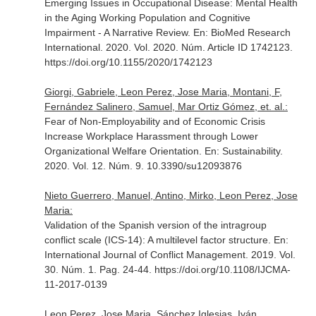
Emerging Issues in Occupational Disease: Mental Health
in the Aging Working Population and Cognitive
Impairment - A Narrative Review.
En: BioMed Research
International
. 2020. Vol. 2020. Núm. Article ID 1742123.
https://doi.org/10.1155/2020/1742123
Giorgi, Gabriele, Leon Perez, Jose Maria, Montani, F,
Fernández Salinero, Samuel, Mar Ortiz Gómez, et. al.:
Fear of Non-Employability and of Economic Crisis
Increase Workplace Harassment through Lower
Organizational Welfare Orientation.
En: Sustainability
.
2020. Vol. 12. Núm. 9. 10.3390/su12093876
Nieto Guerrero, Manuel, Antino, Mirko, Leon Perez, Jose
Maria:
Validation of the Spanish version of the intragroup
conflict scale (ICS-14): A multilevel factor structure.
En:
International Journal of Conflict Management
. 2019. Vol.
30. Núm. 1. Pag. 24-44. https://doi.org/10.1108/IJCMA-
11-2017-0139
Leon Perez, Jose Maria, Sánchez Iglesias, Iván,