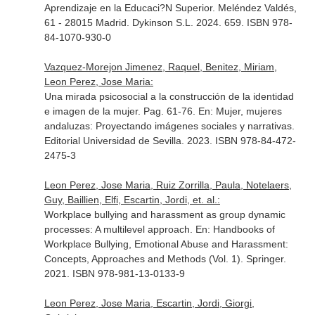
Aprendizaje en la Educaci?N Superior
. Meléndez Valdés,
61 - 28015 Madrid. Dykinson S.L. 2024. 659. ISBN 978-
84-1070-930-0
Vazquez-Morejon Jimenez, Raquel, Benitez, Miriam,
Leon Perez, Jose Maria:
Una mirada psicosocial a la construcción de la identidad
e imagen de la mujer. Pag. 61-76.
En: Mujer, mujeres
andaluzas: Proyectando imágenes sociales y narrativas
.
Editorial Universidad de Sevilla. 2023. ISBN 978-84-472-
2475-3
Leon Perez, Jose Maria, Ruiz Zorrilla, Paula, Notelaers,
Guy, Baillien, Elfi, Escartin, Jordi, et. al.:
Workplace bullying and harassment as group dynamic
processes: A multilevel approach.
En: Handbooks of
Workplace Bullying, Emotional Abuse and Harassment:
Concepts, Approaches and Methods (Vol. 1)
. Springer.
2021. ISBN 978-981-13-0133-9
Leon Perez, Jose Maria, Escartin, Jordi, Giorgi,