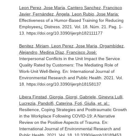
Leon Perez, Jose Maria, Cantero Sanchez, Francisco
Javier, Fernández, Ángela, Leon Rubio, Jose Maria:
Effectiveness of a Humor-Based Training for Reducing
Employees¿ Distress. 2021. Vol. 18. Núm. 21. Pag. 1-
13. https://doi.org/10.3390/ijerph182111177
Benitez, Miriam, Leon Perez, Jose Maria, Orgambídez,
Alejandro, Medina Díaz, Francisco José:
Interpersonal Conflicts in the Unit Impact the Service
Quality Rated by Customers: The Mediating Role of
Work-Unit Well-Being.
En: International Journal of
Environmental Research and Public Health
. 2021. Vol.
18. https://doi.org/10.3390/ijerph18158137
Libera Finstad, Giorgia, Giorgi, Gabriele, Ginevra Lulli,
Lucrezia, Pandolfi, Caterina, Foti, Giulia, et. al.:
Resilience, Coping Strategies and Posttraumatic Growth
in the Workplace Following COVID-19: A Narrative
Review on the Positive Aspects of Trauma.
En:
International Journal of Environmental Research and
Public Health
. 2021. Vol. 18. 10.3390/ijerph18189453