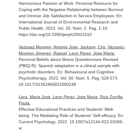
Harmonious Passion at Work: Personal Resource for
Coping with the Negative Relationship between Burnout
and Intrinsic Job Satisfaction in Service Employees.
En:
International Journal of Environmental Research and
Public Health
. 2023. Vol. 20. Núm. 2. Pag. 1-10.
https://doi.org/10.3390/ijerph20021010
Vazquez Morejon, Antonio Jose, Jackson, Cris, Vazquez-
Morejon Jimenez, Raquel, Leon Perez, Jose Maria:
Personal Beliefs about Illness Questionnaire-Revised
(PBIQ-R): Spanish adaptation in a clinical sample with
psychotic disorders.
En: Behavioural and Cognitive
Psychotherapy
. 2022. Vol. 50. Núm. 5. Pag. 528-573.
10.1017/S1352465822000248
Lera, Maria Jose, Leon Perez, Jose Maria, Ruiz Zorrilla,
Paula:
Effective Educational Practices and Students' Well-
being: The Mediating Role of Students' Self-efficacy.
En:
Current Psychology
. 2022. 10.1007/s12144-022-03266-
w