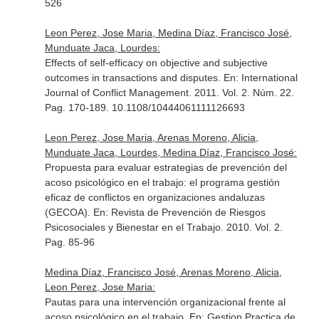
526
Leon Perez, Jose Maria, Medina Díaz, Francisco José,
Munduate Jaca, Lourdes:
Effects of self-efficacy on objective and subjective
outcomes in transactions and disputes.
En: International
Journal of Conflict Management
. 2011. Vol. 2. Núm. 22.
Pag. 170-189. 10.1108/10444061111126693
Leon Perez, Jose Maria, Arenas Moreno, Alicia,
Munduate Jaca, Lourdes, Medina Díaz, Francisco José:
Propuesta para evaluar estrategias de prevención del
acoso psicológico en el trabajo: el programa gestión
eficaz de conflictos en organizaciones andaluzas
(GECOA).
En: Revista de Prevención de Riesgos
Psicosociales y Bienestar en el Trabajo
. 2010. Vol. 2.
Pag. 85-96
Medina Díaz, Francisco José, Arenas Moreno, Alicia,
Leon Perez, Jose Maria:
Pautas para una intervención organizacional frente al
acoso psicológico en el trabajo.
En: Gestion Practica de