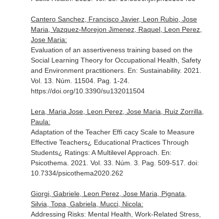
Cantero Sanchez, Francisco Javier, Leon Rubio, Jose
Maria, Vazquez-Morejon Jimenez, Raquel, Leon Perez,
Jose Maria:
Evaluation of an assertiveness training based on the
Social Learning Theory for Occupational Health, Safety
and Environment practitioners.
En: Sustainability
. 2021.
Vol. 13. Núm. 11504. Pag. 1-24.
https://doi.org/10.3390/su132011504
Lera, Maria Jose, Leon Perez, Jose Maria, Ruiz Zorrilla,
Paula:
Adaptation of the Teacher Effi cacy Scale to Measure
Effective Teachers¿ Educational Practices Through
Students¿ Ratings: A Multilevel Approach.
En:
Psicothema
. 2021. Vol. 33. Núm. 3. Pag. 509-517. doi:
10.7334/psicothema2020.262
Giorgi, Gabriele, Leon Perez, Jose Maria, Pignata,
Silvia, Topa, Gabriela, Mucci, Nicola:
Addressing Risks: Mental Health, Work-Related Stress,