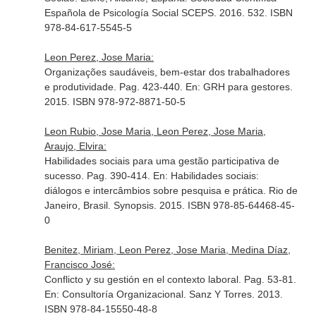
Española de Psicología Social SCEPS. 2016. 532. ISBN
978-84-617-5545-5
Leon Perez, Jose Maria:
Organizações saudáveis, bem-estar dos trabalhadores
e produtividade. Pag. 423-440.
En: GRH para gestores
.
2015. ISBN 978-972-8871-50-5
Leon Rubio, Jose Maria, Leon Perez, Jose Maria,
Araujo, Elvira:
Habilidades sociais para uma gestão participativa de
sucesso. Pag. 390-414.
En: Habilidades sociais:
diálogos e intercâmbios sobre pesquisa e prática
. Rio de
Janeiro, Brasil. Synopsis. 2015. ISBN 978-85-64468-45-
0
Benitez, Miriam, Leon Perez, Jose Maria, Medina Díaz,
Francisco José:
Conflicto y su gestión en el contexto laboral. Pag. 53-81.
En: Consultoría Organizacional
. Sanz Y Torres. 2013.
ISBN 978-84-15550-48-8