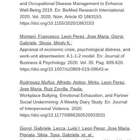
and Occupational Disease Management to Enhance
Well-Being 2019.
En: BioMed Research International
.
2020. Vol. 2020. Núm. Article ID 1863153.
https://doi.org/10.1155/2020/1863153
Montani, Francesco, Leon Perez, Jose Maria, Giorgi,
Gabriele, Shoss, Mindy K.:
Appraisal of economic crisis, psychological distress, and
work-unit absenteeism: A 1-1-2 model.
En: Journal of
Business & Psychology
. 2020. Vol. 35. Pag. 609-620.
https://doi.org/10.1007/s10869-019-09643-w
Rodriguez Muñoz, Alfredo, Antino, Mirko, Leon Perez,
Jose Maria, Ruiz Zorrilla, Paula:
Workplace Bullying, Emotional Exhaustion, and Partner
Social Undermining: A Weekly Diary Study.
En: Journal
of Interpersonal Violence
. 2020.
https://doi.org/10.1177/0886260520933031
Giorgi, Gabriele, Lecca, Luigi I, Leon Perez, Jose Maria,
Pignata, Silvia, Topa, Gabriela, et. al.: