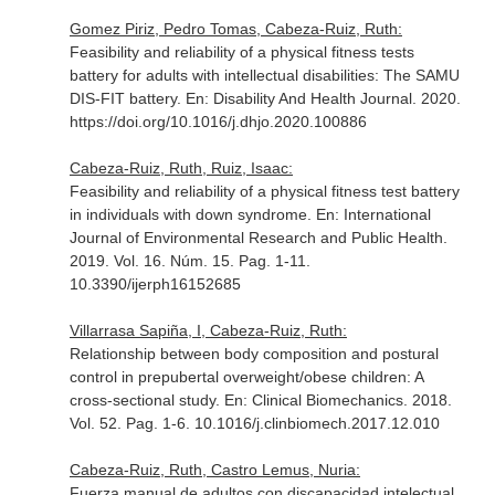
Gomez Piriz, Pedro Tomas, Cabeza-Ruiz, Ruth:
Feasibility and reliability of a physical fitness tests
battery for adults with intellectual disabilities: The SAMU
DIS-FIT battery.
En: Disability And Health Journal
. 2020.
https://doi.org/10.1016/j.dhjo.2020.100886
Cabeza-Ruiz, Ruth, Ruiz, Isaac:
Feasibility and reliability of a physical fitness test battery
in individuals with down syndrome.
En: International
Journal of Environmental Research and Public Health
.
2019. Vol. 16. Núm. 15. Pag. 1-11.
10.3390/ijerph16152685
Villarrasa Sapiña, I, Cabeza-Ruiz, Ruth:
Relationship between body composition and postural
control in prepubertal overweight/obese children: A
cross-sectional study.
En: Clinical Biomechanics
. 2018.
Vol. 52. Pag. 1-6. 10.1016/j.clinbiomech.2017.12.010
Cabeza-Ruiz, Ruth, Castro Lemus, Nuria:
Fuerza manual de adultos con discapacidad intelectual.