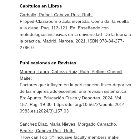
Capítulos en Libros
Carballo, Rafael, Cabeza-Ruiz, Ruth:
Flipped-Classroom o aula invertida. Cómo dar la vuelta
a la clase. Pag. 113-121.
En: Enseñando con
metodologías inclusivas en la universidad: De la teoría a
la práctica
. Madrid. Narcea. 2021. ISBN 978-84-277-
2796-0
Publicaciones en Revistas
Moreno, Laura, Cabeza-Ruiz, Ruth, Pellicer Chenoll,
Maite:
Factores que influyen en la participación físico-deportiva
de las mujeres adolescentes: una revisión sistemática.
En: Apunts. Educación Física y Deportes
. 2024. Vol.
157. Pag. 19-30. https://doi.org/10.5672/apunts.2014-
0983.es.(2024/3).157.03
Sánchez Diaz, Maria Nieves, Morgado Camacho,
Beatriz, Cabeza-Ruiz, Ruth:
`How can I do it?' Inclusive faculty members make