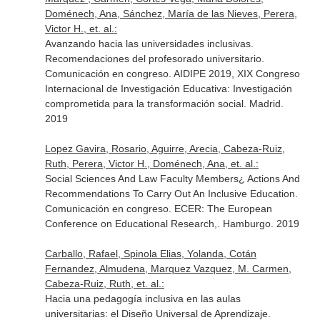
Doménech, Ana, Sánchez, María de las Nieves, Perera,
Victor H., et. al.:
Avanzando hacia las universidades inclusivas.
Recomendaciones del profesorado universitario.
Comunicación en congreso. AIDIPE 2019, XIX Congreso
Internacional de Investigación Educativa: Investigación
comprometida para la transformación social. Madrid.
2019
Lopez Gavira, Rosario, Aguirre, Arecia, Cabeza-Ruiz,
Ruth, Perera, Victor H., Doménech, Ana, et. al.:
Social Sciences And Law Faculty Members¿ Actions And
Recommendations To Carry Out An Inclusive Education.
Comunicación en congreso. ECER: The European
Conference on Educational Research,. Hamburgo. 2019
Carballo, Rafael, Spinola Elias, Yolanda, Cotán
Fernandez, Almudena, Marquez Vazquez, M. Carmen,
Cabeza-Ruiz, Ruth, et. al.:
Hacia una pedagogía inclusiva en las aulas
universitarias: el Diseño Universal de Aprendizaje.