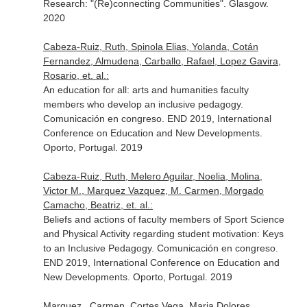
Research: "(Re)connecting Communities". Glasgow.
2020
Cabeza-Ruiz, Ruth, Spinola Elias, Yolanda, Cotán
Fernandez, Almudena, Carballo, Rafael, Lopez Gavira,
Rosario, et. al.:
An education for all: arts and humanities faculty
members who develop an inclusive pedagogy.
Comunicación en congreso. END 2019, International
Conference on Education and New Developments.
Oporto, Portugal. 2019
Cabeza-Ruiz, Ruth, Melero Aguilar, Noelia, Molina,
Victor M., Marquez Vazquez, M. Carmen, Morgado
Camacho, Beatriz, et. al.:
Beliefs and actions of faculty members of Sport Science
and Physical Activity regarding student motivation: Keys
to an Inclusive Pedagogy. Comunicación en congreso.
END 2019, International Conference on Education and
New Developments. Oporto, Portugal. 2019
Marquez , Carmen, Cortes Vega, Maria Dolores,