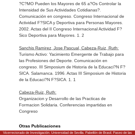
?C?MO Pueden los Mayores de 65 a?Os Controlar la
Intensidad de Sus Actividades Cotidianas?.
Comunicación en congreso. Congreso Internacional de
Actividad F?SICA y Deportiva para Personas Mayores.
2002. Actas del II Congreso Internacional Actividad F?
Sico Deportiva para Mayores. 1. 2
Sanchis Ramirez, Jose Pascual, Cabeza-Ruiz, Ruth:
Turismo Activo: Yacimiento Emergente de Trabajo para
las Profesiones del Deporte. Comunicación en
congreso. III Simposium de Historia de la Educaci?N F?
SICA. Salamanca. 1996. Actas III Simposium de Historia
de la Educaci?N F?SICA. 1. 1
Cabeza-Ruiz, Ruth:
Organizacion y Desarrollo de las Practicas de
Formacion Solidaria. Conferencias impartidas en
Congreso
Otras Publicaciones
Vicerrectorado de Investigación. Universidad de Sevilla. Pabellón de Brasil. Paseo de las
Cabeza-Ruiz, Ruth, Orozco, Inmaculada: