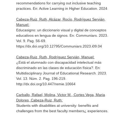
recommendations for carrying out inclusive teaching
practices.
En: Active Learning in Higher Education
. 2024
Cabeza-Ruiz, Ruth, Alcázar, Rocío, Rodríguez Servián,
Manuel:
Educasigno: un diccionario visual y digital de conceptos
educativos en lengua de signos.
En: Communiars
. 2023.
Vol. 9. Pag. 56-69.
https://dx.doi.org/10.12795/Communiars.2023.i09.04
Cabeza-Ruiz, Ruth, Rodríguez Servián, Manuel:
¿Está el alumnado con discapacidad intelectual más
discriminado en las clases de educación física?.
En:
Multidisciplinary Journal of Educational Research
. 2023.
Vol. 13. Núm. 2. Pag. 196-219.
http://dx.doi.org/10.447/remie.10664
Carballo, Rafael, Molina, Victor M., Cortes Vega, Maria
Dolores, Cabeza-Ruiz, Ruth:
Students with disabilities at university: benefits and
challenges from the best faculty members¿ experiences.