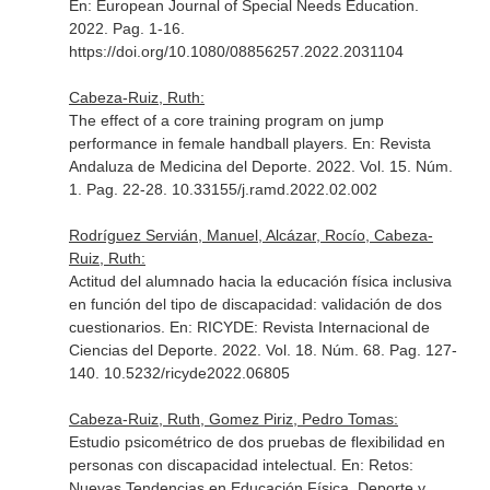
En: European Journal of Special Needs Education
.
2022. Pag. 1-16.
https://doi.org/10.1080/08856257.2022.2031104
Cabeza-Ruiz, Ruth:
The effect of a core training program on jump
performance in female handball players.
En: Revista
Andaluza de Medicina del Deporte
. 2022. Vol. 15. Núm.
1. Pag. 22-28. 10.33155/j.ramd.2022.02.002
Rodríguez Servián, Manuel, Alcázar, Rocío, Cabeza-
Ruiz, Ruth:
Actitud del alumnado hacia la educación física inclusiva
en función del tipo de discapacidad: validación de dos
cuestionarios.
En: RICYDE: Revista Internacional de
Ciencias del Deporte
. 2022. Vol. 18. Núm. 68. Pag. 127-
140. 10.5232/ricyde2022.06805
Cabeza-Ruiz, Ruth, Gomez Piriz, Pedro Tomas:
Estudio psicométrico de dos pruebas de flexibilidad en
personas con discapacidad intelectual.
En: Retos:
Nuevas Tendencias en Educación Física, Deporte y