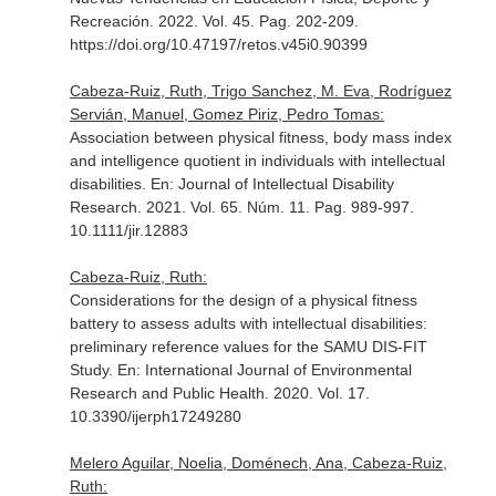
Recreación
. 2022. Vol. 45. Pag. 202-209.
https://doi.org/10.47197/retos.v45i0.90399
Cabeza-Ruiz, Ruth, Trigo Sanchez, M. Eva, Rodríguez
Servián, Manuel, Gomez Piriz, Pedro Tomas:
Association between physical fitness, body mass index
and intelligence quotient in individuals with intellectual
disabilities.
En: Journal of Intellectual Disability
Research
. 2021. Vol. 65. Núm. 11. Pag. 989-997.
10.1111/jir.12883
Cabeza-Ruiz, Ruth:
Considerations for the design of a physical fitness
battery to assess adults with intellectual disabilities:
preliminary reference values for the SAMU DIS-FIT
Study.
En: International Journal of Environmental
Research and Public Health
. 2020. Vol. 17.
10.3390/ijerph17249280
Melero Aguilar, Noelia, Doménech, Ana, Cabeza-Ruiz,
Ruth: