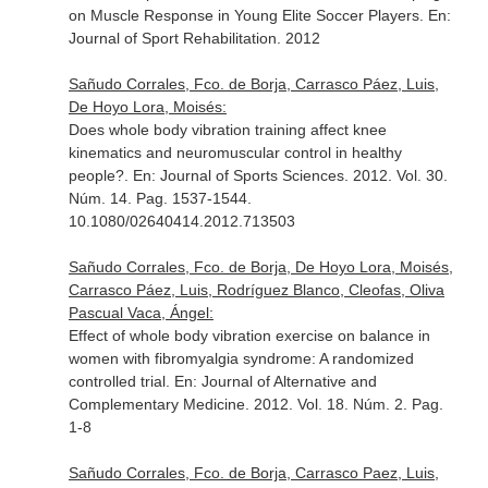
on Muscle Response in Young Elite Soccer Players.
En:
Journal of Sport Rehabilitation
. 2012
Sañudo Corrales, Fco. de Borja, Carrasco Páez, Luis,
De Hoyo Lora, Moisés:
Does whole body vibration training affect knee
kinematics and neuromuscular control in healthy
people?.
En: Journal of Sports Sciences
. 2012. Vol. 30.
Núm. 14. Pag. 1537-1544.
10.1080/02640414.2012.713503
Sañudo Corrales, Fco. de Borja, De Hoyo Lora, Moisés,
Carrasco Páez, Luis, Rodríguez Blanco, Cleofas, Oliva
Pascual Vaca, Ángel:
Effect of whole body vibration exercise on balance in
women with fibromyalgia syndrome: A randomized
controlled trial.
En: Journal of Alternative and
Complementary Medicine
. 2012. Vol. 18. Núm. 2. Pag.
1-8
Sañudo Corrales, Fco. de Borja, Carrasco Paez, Luis,