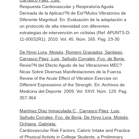
Carrasco Páez, Luis:
Respuesta Cardiovascular y Respiratoria Aguda
Derivada de la Aplicaci?N de Est?Mulos Vibratorios de
Diferente Magnitud.
En: Evaluación de la adaptación a
un protocolo de alta intensidad con diferentes
estrategias de intervención en ciclistas (Ref. APUNTS-D-
11-00032R1)
. 2010. Vol. 45. Núm. 165. Pag. 23-30
De Hoyo Lora, Moisés, Romero Granados, Santiago,
Carrasco Páez, Luis, Sañudo Corrales, Fco. de Borja:
Revisi?N del Efecto Agudo de las Vibraciones MEC?
Nicas Sobre Diversas Manifestaciones de la Fuerza.
Revew of the Acute Effect of Vibration Exercise on
Different Expressions of the Strength.
En: Archivos de
Medicina del Deporte
. 2009. Vol. XXVI. Núm. 129. Pag.
357-364
Martínez Díaz,Inmaculada C., Carrasco Páez, Luis,
Sañudo Corrales, Fco. de Borja, De Hoyo Lora, Moisés,
Ochiana, Gabriela:
Cardiovascular Risk Factors, Caloric Intake and Practice
of Physical Activity in College Students. a Preliminary