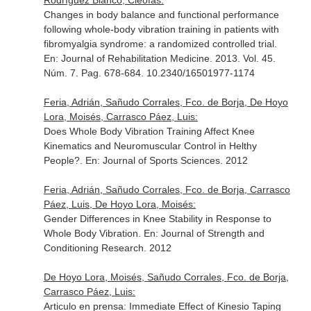
Rodríguez Blanco, Cleofás:
Changes in body balance and functional performance
following whole-body vibration training in patients with
fibromyalgia syndrome: a randomized controlled trial.
En: Journal of Rehabilitation Medicine
. 2013. Vol. 45.
Núm. 7. Pag. 678-684. 10.2340/16501977-1174
Feria, Adrián, Sañudo Corrales, Fco. de Borja, De Hoyo
Lora, Moisés, Carrasco Páez, Luis:
Does Whole Body Vibration Training Affect Knee
Kinematics and Neuromuscular Control in Helthy
People?.
En: Journal of Sports Sciences
. 2012
Feria, Adrián, Sañudo Corrales, Fco. de Borja, Carrasco
Páez, Luis, De Hoyo Lora, Moisés:
Gender Differences in Knee Stability in Response to
Whole Body Vibration.
En: Journal of Strength and
Conditioning Research
. 2012
De Hoyo Lora, Moisés, Sañudo Corrales, Fco. de Borja,
Carrasco Páez, Luis:
Articulo en prensa: Immediate Effect of Kinesio Taping