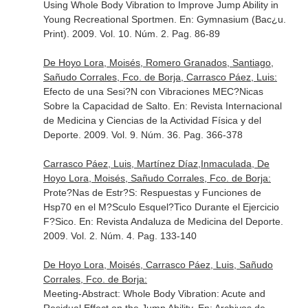
Using Whole Body Vibration to Improve Jump Ability in
Young Recreational Sportmen.
En: Gymnasium (Bac¿u.
Print)
. 2009. Vol. 10. Núm. 2. Pag. 86-89
De Hoyo Lora, Moisés, Romero Granados, Santiago,
Sañudo Corrales, Fco. de Borja, Carrasco Páez, Luis:
Efecto de una Sesi?N con Vibraciones MEC?Nicas
Sobre la Capacidad de Salto.
En: Revista Internacional
de Medicina y Ciencias de la Actividad Física y del
Deporte
. 2009. Vol. 9. Núm. 36. Pag. 366-378
Carrasco Páez, Luis, Martínez Díaz,Inmaculada, De
Hoyo Lora, Moisés, Sañudo Corrales, Fco. de Borja:
Prote?Nas de Estr?S: Respuestas y Funciones de
Hsp70 en el M?Sculo Esquel?Tico Durante el Ejercicio
F?Sico.
En: Revista Andaluza de Medicina del Deporte
.
2009. Vol. 2. Núm. 4. Pag. 133-140
De Hoyo Lora, Moisés, Carrasco Páez, Luis, Sañudo
Corrales, Fco. de Borja:
Meeting-Abstract: Whole Body Vibration: Acute and