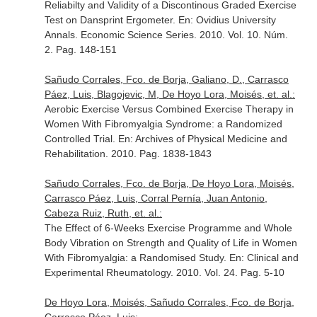
Reliabilty and Validity of a Discontinous Graded Exercise
Test on Dansprint Ergometer.
En: Ovidius University
Annals. Economic Science Series
. 2010. Vol. 10. Núm.
2. Pag. 148-151
Sañudo Corrales, Fco. de Borja, Galiano, D., Carrasco
Páez, Luis, Blagojevic, M, De Hoyo Lora, Moisés, et. al.:
Aerobic Exercise Versus Combined Exercise Therapy in
Women With Fibromyalgia Syndrome: a Randomized
Controlled Trial.
En: Archives of Physical Medicine and
Rehabilitation
. 2010. Pag. 1838-1843
Sañudo Corrales, Fco. de Borja, De Hoyo Lora, Moisés,
Carrasco Páez, Luis, Corral Pernía, Juan Antonio,
Cabeza Ruiz, Ruth, et. al.:
The Effect of 6-Weeks Exercise Programme and Whole
Body Vibration on Strength and Quality of Life in Women
With Fibromyalgia: a Randomised Study.
En: Clinical and
Experimental Rheumatology
. 2010. Vol. 24. Pag. 5-10
De Hoyo Lora, Moisés, Sañudo Corrales, Fco. de Borja,