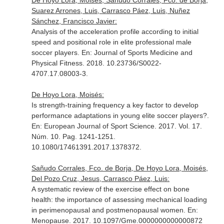
De Hoyo Lora, Moisés, Sañudo Corrales, Fco. de Borja,
Suarez Arrones, Luis, Carrasco Páez, Luis, Nuñez
Sánchez, Francisco Javier:
Analysis of the acceleration profile according to initial
speed and positional role in elite professional male
soccer players.
En: Journal of Sports Medicine and
Physical Fitness
. 2018. 10.23736/S0022-
4707.17.08003-3.
De Hoyo Lora, Moisés:
Is strength-training frequency a key factor to develop
performance adaptations in young elite soccer players?.
En: European Journal of Sport Science
. 2017. Vol. 17.
Núm. 10. Pag. 1241-1251.
10.1080/17461391.2017.1378372.
Sañudo Corrales, Fco. de Borja, De Hoyo Lora, Moisés,
Del Pozo Cruz, Jesus, Carrasco Páez, Luis:
A systematic review of the exercise effect on bone
health: the importance of assessing mechanical loading
in perimenopausal and postmenopausal women.
En:
Menopause
. 2017. 10.1097/Gme.0000000000000872