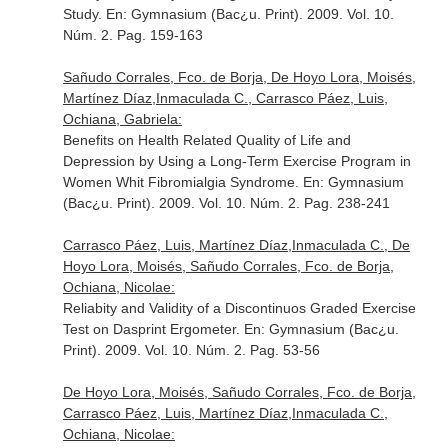
Study.
En: Gymnasium (Bac¿u. Print)
. 2009. Vol. 10.
Núm. 2. Pag. 159-163
Sañudo Corrales, Fco. de Borja, De Hoyo Lora, Moisés,
Martínez Díaz,Inmaculada C., Carrasco Páez, Luis,
Ochiana, Gabriela:
Benefits on Health Related Quality of Life and
Depression by Using a Long-Term Exercise Program in
Women Whit Fibromialgia Syndrome.
En: Gymnasium
(Bac¿u. Print)
. 2009. Vol. 10. Núm. 2. Pag. 238-241
Carrasco Páez, Luis, Martínez Díaz,Inmaculada C., De
Hoyo Lora, Moisés, Sañudo Corrales, Fco. de Borja,
Ochiana, Nicolae:
Reliabity and Validity of a Discontinuos Graded Exercise
Test on Dasprint Ergometer.
En: Gymnasium (Bac¿u.
Print)
. 2009. Vol. 10. Núm. 2. Pag. 53-56
De Hoyo Lora, Moisés, Sañudo Corrales, Fco. de Borja,
Carrasco Páez, Luis, Martínez Díaz,Inmaculada C.,
Ochiana, Nicolae: