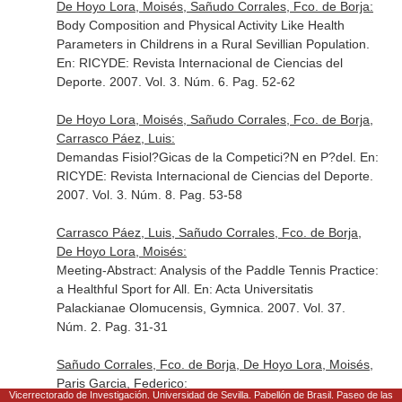
De Hoyo Lora, Moisés, Sañudo Corrales, Fco. de Borja:
Body Composition and Physical Activity Like Health
Parameters in Childrens in a Rural Sevillian Population.
En: RICYDE: Revista Internacional de Ciencias del
Deporte
. 2007. Vol. 3. Núm. 6. Pag. 52-62
De Hoyo Lora, Moisés, Sañudo Corrales, Fco. de Borja,
Carrasco Páez, Luis:
Demandas Fisiol?Gicas de la Competici?N en P?del.
En:
RICYDE: Revista Internacional de Ciencias del Deporte
.
2007. Vol. 3. Núm. 8. Pag. 53-58
Carrasco Páez, Luis, Sañudo Corrales, Fco. de Borja,
De Hoyo Lora, Moisés:
Meeting-Abstract: Analysis of the Paddle Tennis Practice:
a Healthful Sport for All.
En: Acta Universitatis
Palackianae Olomucensis, Gymnica
. 2007. Vol. 37.
Núm. 2. Pag. 31-31
Sañudo Corrales, Fco. de Borja, De Hoyo Lora, Moisés,
Paris Garcia, Federico:
Vicerrectorado de Investigación. Universidad de Sevilla. Pabellón de Brasil. Paseo de las