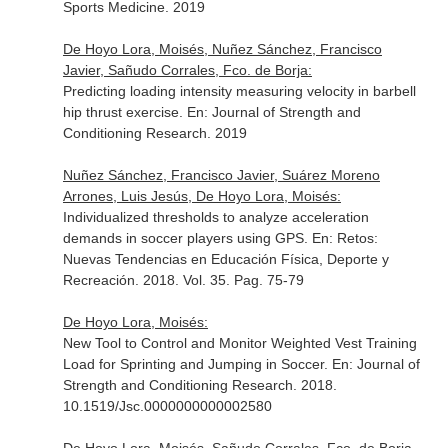
Sports Medicine
. 2019
De Hoyo Lora, Moisés, Nuñez Sánchez, Francisco
Javier, Sañudo Corrales, Fco. de Borja:
Predicting loading intensity measuring velocity in barbell
hip thrust exercise.
En: Journal of Strength and
Conditioning Research
. 2019
Nuñez Sánchez, Francisco Javier, Suárez Moreno
Arrones, Luis Jesús, De Hoyo Lora, Moisés:
Individualized thresholds to analyze acceleration
demands in soccer players using GPS.
En: Retos:
Nuevas Tendencias en Educación Física, Deporte y
Recreación
. 2018. Vol. 35. Pag. 75-79
De Hoyo Lora, Moisés:
New Tool to Control and Monitor Weighted Vest Training
Load for Sprinting and Jumping in Soccer.
En: Journal of
Strength and Conditioning Research
. 2018.
10.1519/Jsc.0000000000002580