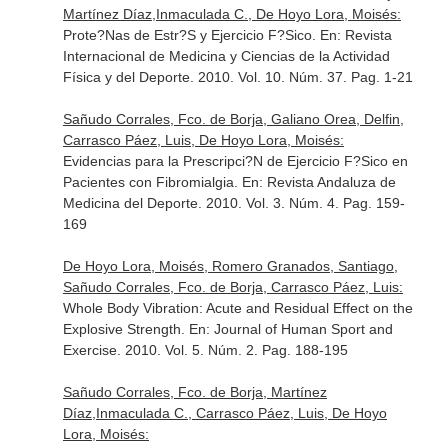
Martínez Díaz,Inmaculada C., De Hoyo Lora, Moisés:
Prote?Nas de Estr?S y Ejercicio F?Sico.
En: Revista
Internacional de Medicina y Ciencias de la Actividad
Física y del Deporte
. 2010. Vol. 10. Núm. 37. Pag. 1-21
Sañudo Corrales, Fco. de Borja, Galiano Orea, Delfin,
Carrasco Páez, Luis, De Hoyo Lora, Moisés:
Evidencias para la Prescripci?N de Ejercicio F?Sico en
Pacientes con Fibromialgia.
En: Revista Andaluza de
Medicina del Deporte
. 2010. Vol. 3. Núm. 4. Pag. 159-
169
De Hoyo Lora, Moisés, Romero Granados, Santiago,
Sañudo Corrales, Fco. de Borja, Carrasco Páez, Luis:
Whole Body Vibration: Acute and Residual Effect on the
Explosive Strength.
En: Journal of Human Sport and
Exercise
. 2010. Vol. 5. Núm. 2. Pag. 188-195
Sañudo Corrales, Fco. de Borja, Martínez
Díaz,Inmaculada C., Carrasco Páez, Luis, De Hoyo
Lora, Moisés: