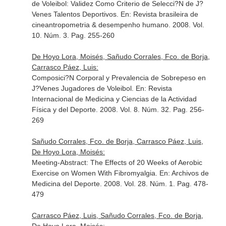
de Voleibol: Validez Como Criterio de Selecci?N de J?
Venes Talentos Deportivos.
En: Revista brasileira de
cineantropometria & desempenho humano
. 2008. Vol.
10. Núm. 3. Pag. 255-260
De Hoyo Lora, Moisés, Sañudo Corrales, Fco. de Borja,
Carrasco Páez, Luis:
Composici?N Corporal y Prevalencia de Sobrepeso en
J?Venes Jugadores de Voleibol.
En: Revista
Internacional de Medicina y Ciencias de la Actividad
Física y del Deporte
. 2008. Vol. 8. Núm. 32. Pag. 256-
269
Sañudo Corrales, Fco. de Borja, Carrasco Páez, Luis,
De Hoyo Lora, Moisés:
Meeting-Abstract: The Effects of 20 Weeks of Aerobic
Exercise on Women With Fibromyalgia.
En: Archivos de
Medicina del Deporte
. 2008. Vol. 28. Núm. 1. Pag. 478-
479
Carrasco Páez, Luis, Sañudo Corrales, Fco. de Borja,