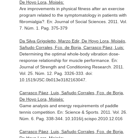
De Hoyo Lora, Moisés:
Are improvements in physical fitness after an exercise
program related to the symptomatology in patients with
fibromialgia?.
En: Journal of Social Sciences
. 2011. Vol.
7. Núm. 1. Pag. 375-379
Da Silva Grigoletto, Marzo Edir, De Hoyo Lora, Moisés,
Sañudo Corrales, Fco. de Borja, Carrasco Páez, Luis:
Determining the optimal whole-body vibration dose-
response relationship for muscle performance.
En:
Journal of Strength and Conditioning Research
. 2011.
Vol. 25. Núm. 12. Pag. 3326-333. doi:
10.1519/JSC.0b013e3182163047.
Carrasco Páez, Luis, Sañudo Corrales, Fco. de Borja,
De Hoyo Lora, Moisés:
Game analysis and energy requirements of paddle
tennis competition.
En: Science & Sports
. 2011. Vol. 26.
Núm. 6. Pag. 338-344. 10.1016/j.scispo.2010.12.016
Carrasco Páez, Luis, Sañudo Corrales, Fco. de Borja,