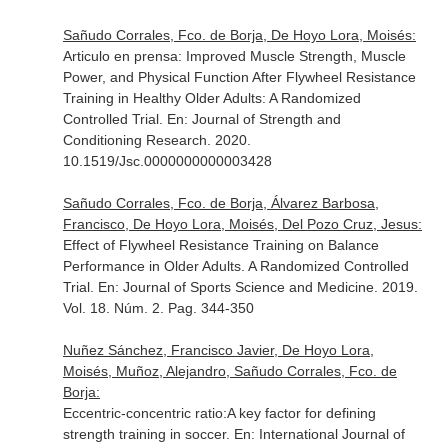
Sañudo Corrales, Fco. de Borja, De Hoyo Lora, Moisés:
Articulo en prensa: Improved Muscle Strength, Muscle
Power, and Physical Function After Flywheel Resistance
Training in Healthy Older Adults: A Randomized
Controlled Trial.
En: Journal of Strength and
Conditioning Research
. 2020.
10.1519/Jsc.0000000000003428
Sañudo Corrales, Fco. de Borja, Álvarez Barbosa,
Francisco, De Hoyo Lora, Moisés, Del Pozo Cruz, Jesus:
Effect of Flywheel Resistance Training on Balance
Performance in Older Adults. A Randomized Controlled
Trial.
En: Journal of Sports Science and Medicine
. 2019.
Vol. 18. Núm. 2. Pag. 344-350
Nuñez Sánchez, Francisco Javier, De Hoyo Lora,
Moisés, Muñoz, Alejandro, Sañudo Corrales, Fco. de
Borja:
Eccentric-concentric ratio:A key factor for defining
strength training in soccer.
En: International Journal of