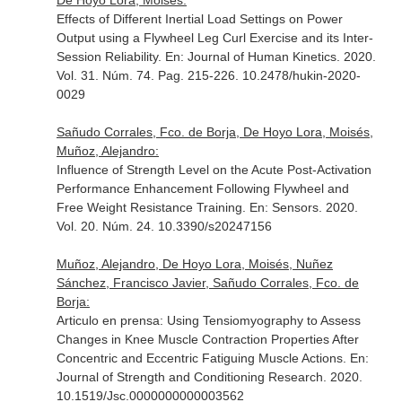
De Hoyo Lora, Moisés:
Effects of Different Inertial Load Settings on Power
Output using a Flywheel Leg Curl Exercise and its Inter-
Session Reliability.
En: Journal of Human Kinetics
. 2020.
Vol. 31. Núm. 74. Pag. 215-226. 10.2478/hukin-2020-
0029
Sañudo Corrales, Fco. de Borja, De Hoyo Lora, Moisés,
Muñoz, Alejandro:
Influence of Strength Level on the Acute Post-Activation
Performance Enhancement Following Flywheel and
Free Weight Resistance Training.
En: Sensors
. 2020.
Vol. 20. Núm. 24. 10.3390/s20247156
Muñoz, Alejandro, De Hoyo Lora, Moisés, Nuñez
Sánchez, Francisco Javier, Sañudo Corrales, Fco. de
Borja:
Articulo en prensa: Using Tensiomyography to Assess
Changes in Knee Muscle Contraction Properties After
Concentric and Eccentric Fatiguing Muscle Actions.
En:
Journal of Strength and Conditioning Research
. 2020.
10.1519/Jsc.0000000000003562