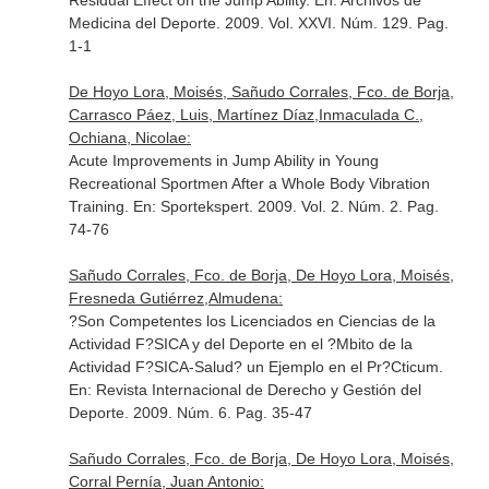
Residual Effect on the Jump Ability.
En: Archivos de
Medicina del Deporte
. 2009. Vol. XXVI. Núm. 129. Pag.
1-1
De Hoyo Lora, Moisés, Sañudo Corrales, Fco. de Borja,
Carrasco Páez, Luis, Martínez Díaz,Inmaculada C.,
Ochiana, Nicolae:
Acute Improvements in Jump Ability in Young
Recreational Sportmen After a Whole Body Vibration
Training.
En: Sportekspert
. 2009. Vol. 2. Núm. 2. Pag.
74-76
Sañudo Corrales, Fco. de Borja, De Hoyo Lora, Moisés,
Fresneda Gutiérrez,Almudena:
?Son Competentes los Licenciados en Ciencias de la
Actividad F?SICA y del Deporte en el ?Mbito de la
Actividad F?SICA-Salud? un Ejemplo en el Pr?Cticum.
En: Revista Internacional de Derecho y Gestión del
Deporte
. 2009. Núm. 6. Pag. 35-47
Sañudo Corrales, Fco. de Borja, De Hoyo Lora, Moisés,
Corral Pernía, Juan Antonio: