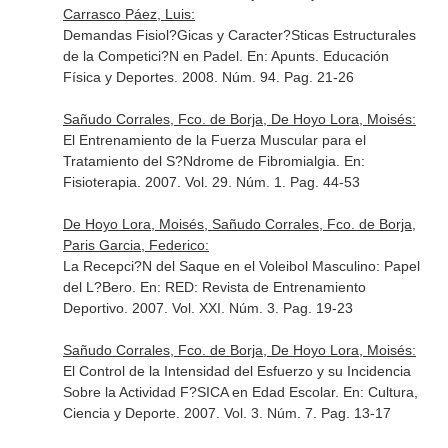
Carrasco Páez, Luis:
Demandas Fisiol?Gicas y Caracter?Sticas Estructurales
de la Competici?N en Padel.
En: Apunts. Educación
Física y Deportes
. 2008. Núm. 94. Pag. 21-26
Sañudo Corrales, Fco. de Borja, De Hoyo Lora, Moisés:
El Entrenamiento de la Fuerza Muscular para el
Tratamiento del S?Ndrome de Fibromialgia.
En:
Fisioterapia
. 2007. Vol. 29. Núm. 1. Pag. 44-53
De Hoyo Lora, Moisés, Sañudo Corrales, Fco. de Borja,
Paris Garcia, Federico:
La Recepci?N del Saque en el Voleibol Masculino: Papel
del L?Bero.
En: RED: Revista de Entrenamiento
Deportivo
. 2007. Vol. XXI. Núm. 3. Pag. 19-23
Sañudo Corrales, Fco. de Borja, De Hoyo Lora, Moisés:
El Control de la Intensidad del Esfuerzo y su Incidencia
Sobre la Actividad F?SICA en Edad Escolar.
En: Cultura,
Ciencia y Deporte
. 2007. Vol. 3. Núm. 7. Pag. 13-17