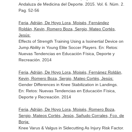
Andaluza de Medicina del Deporte
. 2015. Vol. 6. Núm. 2.
Pag. 52-56
Feria, Adrián, De Hoyo Lora, Moisés, Fernández
Roldán, Kevin, Romero Boza, Sergio, Mateo Cortés,
Jesús:
Effects of Strength Training Using a Isoinertial Device on
Jump Ability in Young Elite Soccer Players.
En: Retos:
Nuevas Tendencias en Educación Física, Deporte y
Recreación
. 2014
Feria, Adrián, De Hoyo Lora, Moisés, Fernánez Roldán,
Kevin, Romero Boza, Sergio, Mateo Cortés, Jesús:
Gender Differences in Knee Stabilization in Landings.
En: Retos: Nuevas Tendencias en Educación Física,
Deporte y Recreación
. 2014
Feria, Adrián, De Hoyo Lora, Moisés, Romero Boza,
Sergio, Mateos Cortés, Jesús, Sañudo Corrales, Fco. de
Borja:
Knee Varus & Valgus in Sidecutting As Injury Risk Factor.