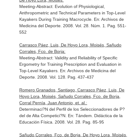
De Hoyo Lora, Moisés:
Meeting-Abstract: Evolution of Physiological,
Anthropometric and Technical Parameters in Top-Level
Kayakers During Training Macrocycle.
En: Archivos de
Medicina del Deporte
. 2008. Vol. 28. Núm. 1. Pag. 551-
552
Carrasco Páez, Luis, De Hoyo Lora, Moisés, Sañudo
Corrales, Fco. de Borja:
Meeting-Abstract: Validity and Reliability of Specific
Ergometry for Training Prescription and Evaluation in
Top-Level Kayakers.
En: Archivos de Medicina del
Deporte
. 2008. Vol. 128. Pag. 437-437
Romero Granados, Santiago, Carrasco Páez, Luis, De
Hoyo Lora, Moisés, Sañudo Corrales, Fco. de Borja,
Corral Pernía, Juan Antonio, et. al.:
Determinaci?N del Perfil de los Seleccionadores de P?
del de Alta Competici?N.
En: Tándem. Didáctica de la
Educación Física
. 2008. Vol. 28. Pag. 85-95
Sañudo Corrales, Fco. de Borja, De Hoyo Lora, Moisés,