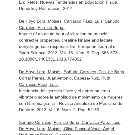
En: Retos: Nuevas Tendencias en Educación Física,
Deporte y Recreación
. 2014
De Hoyo Lora, Moisés, Carrasco Páez, Luis, Sañudo
Corrales, Fco. de Borja:
Impact of an acute bout of vibration on muscle
contractile properties, creatine kinase and lactate
dehydrogenase response.
En: European Journal of
Sport Science
. 2013. Vol. 13. Núm. 6. Pag. 666-673.
10.1080/17461391.2013.774052
De Hoyo Lora, Moisés, Sañudo Corrales, Fco. de Borja,
Corral Pernía, Juan Antonio, Cabeza-Ruiz, Ruth,
Carrasco Páez, Luis:
Incidencia del ejercicio físico y el entrenamiento
vibratorio sobre la amplitud de movimiento de mujeres
con fibromialgia.
En: Revista Andaluza de Medicina del
Deporte
. 2013. Vol. 6. Núm. 2. Pag. 52-56
Sañudo Corrales, Fco. de Borja, Carrasco Páez, Luis,
De Hoyo Lora, Moisés, Oliva Pascual-Vaca, Ángel,