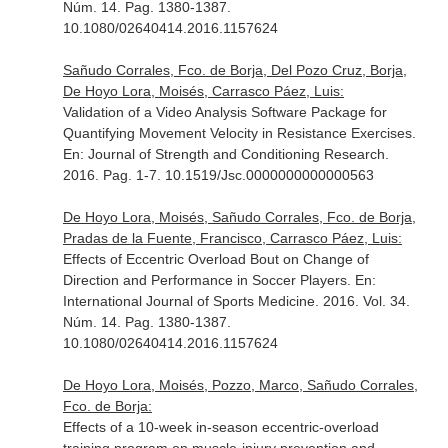
Núm. 14. Pag. 1380-1387.
10.1080/02640414.2016.1157624
Sañudo Corrales, Fco. de Borja, Del Pozo Cruz, Borja,
De Hoyo Lora, Moisés, Carrasco Páez, Luis:
Validation of a Video Analysis Software Package for
Quantifying Movement Velocity in Resistance Exercises.
En: Journal of Strength and Conditioning Research
.
2016. Pag. 1-7. 10.1519/Jsc.0000000000000563
De Hoyo Lora, Moisés, Sañudo Corrales, Fco. de Borja,
Pradas de la Fuente, Francisco, Carrasco Páez, Luis:
Effects of Eccentric Overload Bout on Change of
Direction and Performance in Soccer Players.
En:
International Journal of Sports Medicine
. 2016. Vol. 34.
Núm. 14. Pag. 1380-1387.
10.1080/02640414.2016.1157624
De Hoyo Lora, Moisés, Pozzo, Marco, Sañudo Corrales,
Fco. de Borja:
Effects of a 10-week in-season eccentric-overload