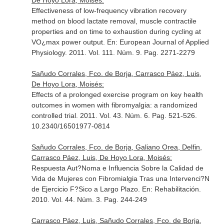
De Hoyo Lora, Moisés:
Effectiveness of low-frequency vibration recovery
method on blood lactate removal, muscle contractile
properties and on time to exhaustion during cycling at
VO¿max power output.
En: European Journal of Applied
Physiology
. 2011. Vol. 111. Núm. 9. Pag. 2271-2279
Sañudo Corrales, Fco. de Borja, Carrasco Páez, Luis,
De Hoyo Lora, Moisés:
Effects of a prolonged exercise program on key health
outcomes in women with fibromyalgia: a randomized
controlled trial. 2011. Vol. 43. Núm. 6. Pag. 521-526.
10.2340/16501977-0814
Sañudo Corrales, Fco. de Borja, Galiano Orea, Delfin,
Carrasco Páez, Luis, De Hoyo Lora, Moisés:
Respuesta Aut?Noma e Influencia Sobre la Calidad de
Vida de Mujeres con Fibromialgia Tras una Intervenci?N
de Ejercicio F?Sico a Largo Plazo.
En: Rehabilitación
.
2010. Vol. 44. Núm. 3. Pag. 244-249
Carrasco Páez, Luis, Sañudo Corrales, Fco. de Borja,