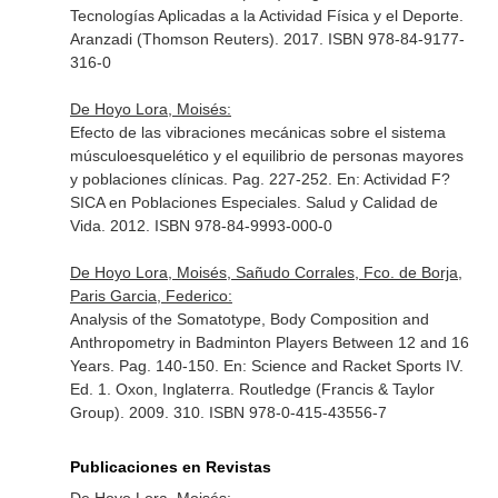
Tecnologías Aplicadas a la Actividad Física y el Deporte
.
Aranzadi (Thomson Reuters). 2017. ISBN 978-84-9177-
316-0
De Hoyo Lora, Moisés:
Efecto de las vibraciones mecánicas sobre el sistema
músculoesquelético y el equilibrio de personas mayores
y poblaciones clínicas. Pag. 227-252.
En: Actividad F?
SICA en Poblaciones Especiales. Salud y Calidad de
Vida
. 2012. ISBN 978-84-9993-000-0
De Hoyo Lora, Moisés, Sañudo Corrales, Fco. de Borja,
Paris Garcia, Federico:
Analysis of the Somatotype, Body Composition and
Anthropometry in Badminton Players Between 12 and 16
Years. Pag. 140-150.
En: Science and Racket Sports IV
.
Ed. 1. Oxon, Inglaterra. Routledge (Francis & Taylor
Group). 2009. 310. ISBN 978-0-415-43556-7
Publicaciones en Revistas