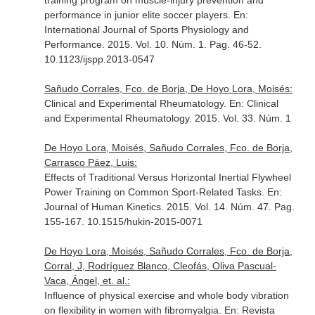
training program on muscle-injury prevention and
performance in junior elite soccer players.
En:
International Journal of Sports Physiology and
Performance
. 2015. Vol. 10. Núm. 1. Pag. 46-52.
10.1123/ijspp.2013-0547
Sañudo Corrales, Fco. de Borja, De Hoyo Lora, Moisés:
Clinical and Experimental Rheumatology.
En: Clinical
and Experimental Rheumatology
. 2015. Vol. 33. Núm. 1
De Hoyo Lora, Moisés, Sañudo Corrales, Fco. de Borja,
Carrasco Páez, Luis:
Effects of Traditional Versus Horizontal Inertial Flywheel
Power Training on Common Sport-Related Tasks.
En:
Journal of Human Kinetics
. 2015. Vol. 14. Núm. 47. Pag.
155-167. 10.1515/hukin-2015-0071
De Hoyo Lora, Moisés, Sañudo Corrales, Fco. de Borja,
Corral, J, Rodríguez Blanco, Cleofás, Oliva Pascual-
Vaca, Ángel, et. al.:
Influence of physical exercise and whole body vibration
on flexibility in women with fibromyalgia.
En: Revista