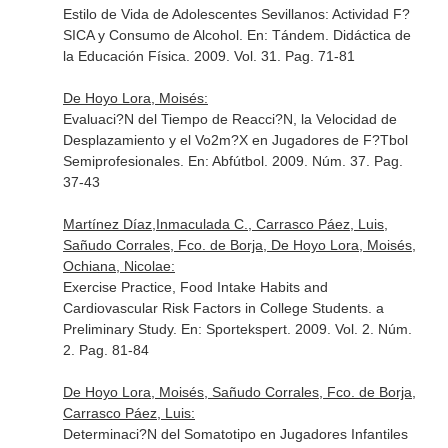
Estilo de Vida de Adolescentes Sevillanos: Actividad F?
SICA y Consumo de Alcohol.
En: Tándem. Didáctica de
la Educación Física
. 2009. Vol. 31. Pag. 71-81
De Hoyo Lora, Moisés:
Evaluaci?N del Tiempo de Reacci?N, la Velocidad de
Desplazamiento y el Vo2m?X en Jugadores de F?Tbol
Semiprofesionales.
En: Abfútbol
. 2009. Núm. 37. Pag.
37-43
Martínez Díaz,Inmaculada C., Carrasco Páez, Luis,
Sañudo Corrales, Fco. de Borja, De Hoyo Lora, Moisés,
Ochiana, Nicolae:
Exercise Practice, Food Intake Habits and
Cardiovascular Risk Factors in College Students. a
Preliminary Study.
En: Sportekspert
. 2009. Vol. 2. Núm.
2. Pag. 81-84
De Hoyo Lora, Moisés, Sañudo Corrales, Fco. de Borja,
Carrasco Páez, Luis:
Determinaci?N del Somatotipo en Jugadores Infantiles