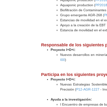
Aquaponic production (
PP2018
Aquaponic production (
PP2018
Biofiltración de Contaminantes 
Grupo emergente AGR-268 (
P
Estancias de movilidad en el ex
Apoyo a la creación de la EBT
Estancia de movilidad en el ext
Responsable de los siguientes p
Proyecto I+D+i:
Nuevos desarrollos en minería
I00
)
Participa en los siguientes pro
Proyecto I+D+i:
Nuevas Estrategias Sostenible
Precisión (
P12-AGR-1227
- In
Ayuda a la investigación:
I Encuentro de empresas de bas