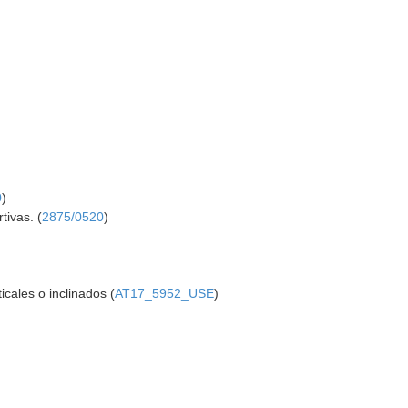
0
)
tivas. (
2875/0520
)
cales o inclinados (
AT17_5952_USE
)