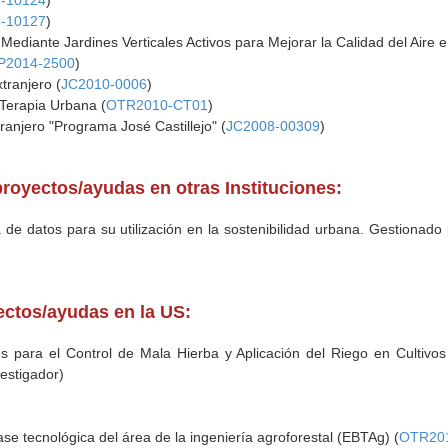
-10124
)
-10127
)
Mediante Jardines Verticales Activos para Mejorar la Calidad del Aire en 
P2014-2500
)
tranjero (
JC2010-0006
)
 Terapia Urbana (
OTR2010-CT01
)
ranjero "Programa José Castillejo" (
JC2008-00309
)
royectos/ayudas en otras Instituciones:
 de datos para su utilización en la sostenibilidad urbana. Gestionado
yectos/ayudas en la US:
s para el Control de Mala Hierba y Aplicación del Riego en Cultivo
vestigador)
e tecnológica del área de la ingeniería agroforestal (EBTAg) (
OTR20