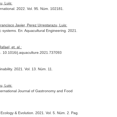
u, Luis:
rnational
. 2022. Vol. 95. Núm. 102181.
ancisco Javier, Perez Urrestarazu, Luis:
ic systems.
En: Aquacultural Engineering
. 2021.
fael, et. al.:
44. 10.1016/j.aquaculture.2021.737093
nability
. 2021. Vol. 13. Núm. 11.
u, Luis:
ternational Journal of Gastronomy and Food
 Ecology & Evolution
. 2021. Vol. 5. Núm. 2. Pag.