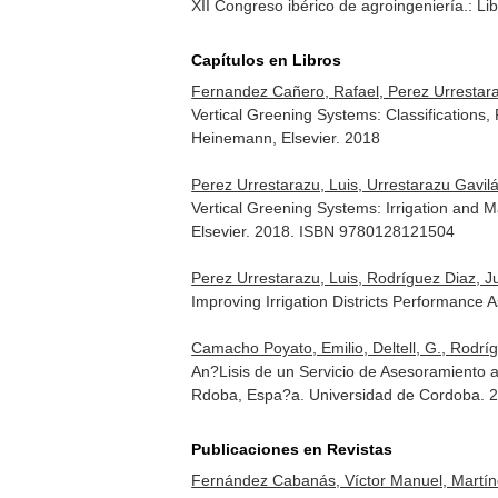
XII Congreso ibérico de agroingeniería.: Li
Capítulos en Libros
Fernandez Cañero, Rafael, Perez Urrestarazu
Vertical Greening Systems: Classifications,
Heinemann, Elsevier. 2018
Perez Urrestarazu, Luis, Urrestarazu Gavilá
Vertical Greening Systems: Irrigation and 
Elsevier. 2018. ISBN 9780128121504
Perez Urrestarazu, Luis, Rodríguez Diaz, J
Improving Irrigation Districts Performance
Camacho Poyato, Emilio, Deltell, G., Rodríg
An?Lisis de un Servicio de Asesoramiento 
Rdoba, Espa?a. Universidad de Cordoba. 
Publicaciones en Revistas
Fernández Cabanás, Víctor Manuel, Martínez