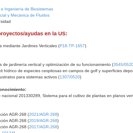
e Ingeniería de Biosistemas
cial y Mecánica de Fluidos
rsidad
proyectos/ayudas en la US:
a mediante Jardines Verticales (
P18-TP-1657
)
 de jardinería vertical y optimización de su funcionamiento (
3545/052
cit hídrico de especies cespitosas en campos de golf y superficies depor
ustratos para sistemas activos (
1307/0520
)
Conocimiento:
 nacional 201330289, Sistema para el cultivo de plantas en planos verti
gación AGR-268 (
2021/AGR-268
)
gación AGR-268 (
2019/AGR-268
)
gación AGR-268 (
2017/AGR-268
)