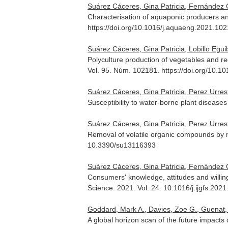
Suárez Cáceres, Gina Patricia, Fernández C
Characterisation of aquaponic producers and
https://doi.org/10.1016/j.aquaeng.2021.10
Suárez Cáceres, Gina Patricia, Lobillo Egu
Polyculture production of vegetables and r
Vol. 95. Núm. 102181. https://doi.org/10.
Suárez Cáceres, Gina Patricia, Perez Urresta
Susceptibility to water-borne plant diseas
Suárez Cáceres, Gina Patricia, Perez Urres
Removal of volatile organic compounds by me
10.3390/su13116393
Suárez Cáceres, Gina Patricia, Fernández C
Consumers' knowledge, attitudes and willin
Science
. 2021. Vol. 24. 10.1016/j.ijgfs.202
Goddard, Mark A., Davies, Zoe G., Guenat, S
A global horizon scan of the future impac