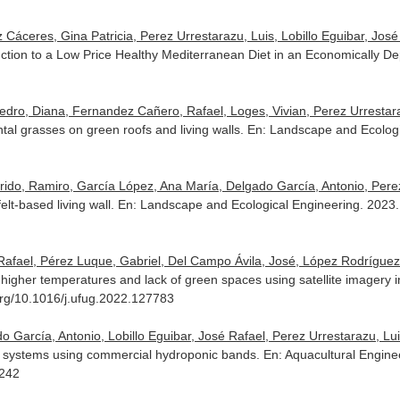
áceres, Gina Patricia, Perez Urrestarazu, Luis, Lobillo Eguibar, José
ction to a Low Price Healthy Mediterranean Diet in an Economically 
dro, Diana, Fernandez Cañero, Rafael, Loges, Vivian, Perez Urrestara
al grasses on green roofs and living walls.
En: Landscape and Ecologi
ido, Ramiro, García López, Ana María, Delgado García, Antonio, Perez
felt-based living wall.
En: Landscape and Ecological Engineering
. 2023
afael, Pérez Luque, Gabriel, Del Campo Ávila, José, López Rodríguez,
higher temperatures and lack of green spaces using satellite imagery i
i.org/10.1016/j.ufug.2022.127783
García, Antonio, Lobillo Eguibar, José Rafael, Perez Urrestarazu, Lui
ic systems using commercial hydroponic bands.
En: Aquacultural Engine
2242