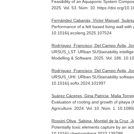
Feasibility of an Aquaponic System Compos
2025. Vol. 53. Núm. 10. https://doi.org/10.
Fernández Cabanás, Víctor Manuel, Suárez C
Performance of a felt based living wall with
10.1016/j.ecoleng.2025.107524
Rodríguez, Francisco, Del Campo Ávila, Jo
URSUS_LST: URban SUStainability intelligen
Modelling & Software
. 2025. Vol. 186. 10.
Rodríguez, Francisco, Del Campo Ávila, Jo
URSUS_UHI: URban SUStainability software f
10.1016/j.softx.2024.101997
Suárez Cáceres, Gina Patricia, Malia Torre
Evaluation of rooting and growth of pitaya 
Agriculture
. 2024. Vol. 10. Núm. 1. 10.10
Rossini Oliva, Sabina, Montiel de la Cruz,
Potentially toxic elements capture by an act
10.1016/j.chemosphere.2023.139799