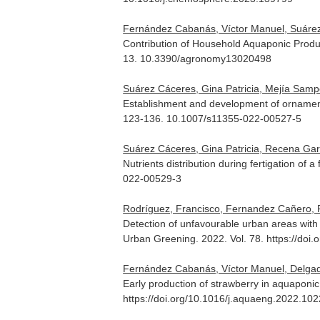
Fernández Cabanás, Víctor Manuel, Suárez C
Contribution of Household Aquaponic Produ
13. 10.3390/agronomy13020498
Suárez Cáceres, Gina Patricia, Mejía Sampe
Establishment and development of ornament
123-136. 10.1007/s11355-022-00527-5
Suárez Cáceres, Gina Patricia, Recena Garr
Nutrients distribution during fertigation of a 
022-00529-3
Rodríguez, Francisco, Fernandez Cañero, R
Detection of unfavourable urban areas with 
Urban Greening
. 2022. Vol. 78. https://do
Fernández Cabanás, Víctor Manuel, Delgado 
Early production of strawberry in aquapon
https://doi.org/10.1016/j.aquaeng.2022.10