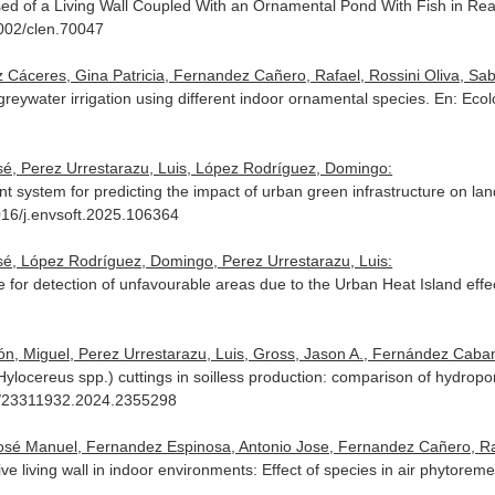
ed of a Living Wall Coupled With an Ornamental Pond With Fish in Real
1002/clen.70047
áceres, Gina Patricia, Fernandez Cañero, Rafael, Rossini Oliva, Sabi
 greywater irrigation using different indoor ornamental species.
En: Ecol
sé, Perez Urrestarazu, Luis, López Rodríguez, Domingo:
t system for predicting the impact of urban green infrastructure on la
1016/j.envsoft.2025.106364
sé, López Rodríguez, Domingo, Perez Urrestarazu, Luis:
or detection of unfavourable areas due to the Urban Heat Island effe
jón, Miguel, Perez Urrestarazu, Luis, Gross, Jason A., Fernández Caba
(Hylocereus spp.) cuttings in soilless production: comparison of hydro
80/23311932.2024.2355298
 José Manuel, Fernandez Espinosa, Antonio Jose, Fernandez Cañero, Ra
ive living wall in indoor environments: Effect of species in air phytorem