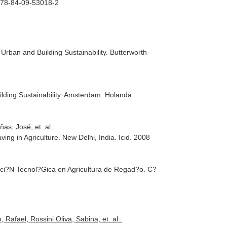
N 978-84-09-53018-2
 Urban and Building Sustainability
. Butterworth-
ding Sustainability
. Amsterdam. Holanda.
s, José, et. al.:
ving in Agriculture
. New Delhi, India. Icid. 2008
ci?N Tecnol?Gica en Agricultura de Regad?o
. C?
afael, Rossini Oliva, Sabina, et. al.: