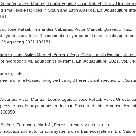
abanás, Víctor Manuel, Lobillo Eguibar, José Rafael, Perez Urrestaraz
 small-scale facilities in Spain and Latin America.
En: Aquaculture Inte
2181
ibar, José Rafael, Fernández Cabanás, Víctor Manuel, Quevedo Ruíz, Fr
ed hybrid tilapia for self-consumption by means of micro-scale aquapon
1016/j.aquaeng.2021.102181
razu, Luis, Aviles Manuel, Borrero Vega, Celia, Lobillo Eguibar, José Ra
es of hydroponic vs. aquaponics systems.
En: Aquaculture
. 2021. Vol. 5
tarazu, Luis:
ans of a felt-based living wall using different plant species.
En: Sustai
abanás, Víctor Manuel, Lobillo Eguibar, José Rafael, Perez Urrestaraz
gness to pay for aquaponic products in Spain and Latin America.
En: In
1.100350
olène, Ferguson, Mark J., Perez Urrestarazu, Luis, et. al.:
ts of robotics and autonomous systems on urban ecosystems.
En: Nature