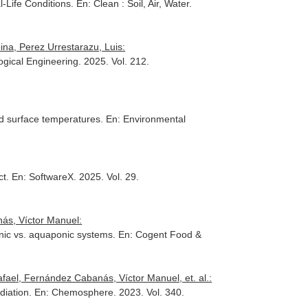
-Life Conditions.
En: Clean : Soil, Air, Water
.
na, Perez Urrestarazu, Luis:
ogical Engineering
. 2025. Vol. 212.
nd surface temperatures.
En: Environmental
ct.
En: SoftwareX
. 2025. Vol. 29.
nás, Víctor Manuel:
ponic vs. aquaponic systems.
En: Cogent Food &
fael, Fernández Cabanás, Víctor Manuel, et. al.:
ediation.
En: Chemosphere
. 2023. Vol. 340.