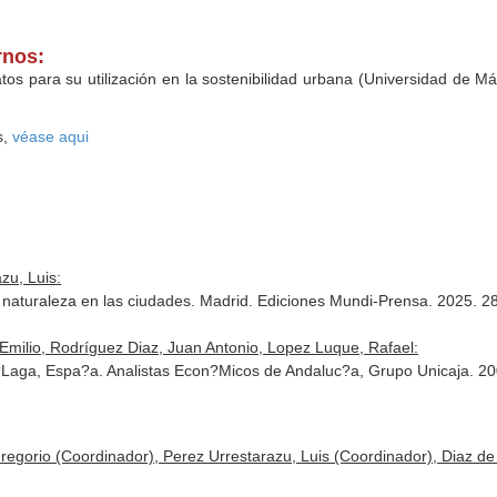
rnos:
os para su utilización en la sostenibilidad urbana (Universidad de M
s,
véase aqui
zu, Luis:
 la naturaleza en las ciudades. Madrid. Ediciones Mundi-Prensa. 2025
Emilio, Rodríguez Diaz, Juan Antonio, Lopez Luque, Rafael:
M?Laga, Espa?a. Analistas Econ?Micos de Andaluc?a, Grupo Unicaja. 
egorio (Coordinador), Perez Urrestarazu, Luis (Coordinador), Diaz de 