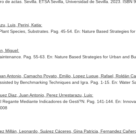
bro de actas. Sevilla. ETSA Sevilla, Universidad de Sevilla. 2023. ISB
, Luis, Perini, Katia:
 Plant Species, Substrates. Pag. 45-54.
En: Nature Based Strategies for
n, Miguel:
Maintenance. Pag. 55-63.
En: Nature Based Strategies for Urban and Buil
uan Antonio, Camacho Poyato, Emilio, Lopez Luque, Rafael, Roldán Caña
 Assisted by Benchmarking Techniques and Igra. Pag. 1-15.
En: Water Sa
uez Diaz, Juan Antonio, Perez Urrestarazu, Luis:
al Regante Mediante Indicadores de Gesti?N. Pag. 141-144.
En: Innova
2008
 Millán, Leonardo, Suárez Cáceres, Gina Patricia, Fernandez Cañero, R