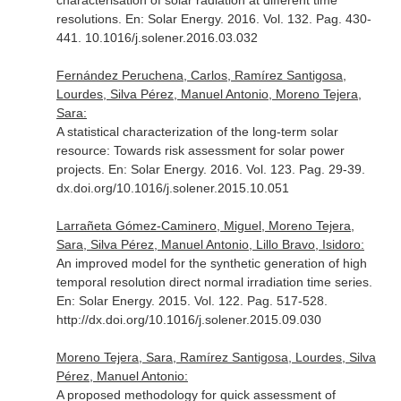
characterisation of solar radiation at different time
resolutions.
En: Solar Energy
. 2016. Vol. 132. Pag. 430-
441. 10.1016/j.solener.2016.03.032
Fernández Peruchena, Carlos, Ramírez Santigosa,
Lourdes, Silva Pérez, Manuel Antonio, Moreno Tejera,
Sara:
A statistical characterization of the long-term solar
resource: Towards risk assessment for solar power
projects.
En: Solar Energy
. 2016. Vol. 123. Pag. 29-39.
dx.doi.org/10.1016/j.solener.2015.10.051
Larrañeta Gómez-Caminero, Miguel, Moreno Tejera,
Sara, Silva Pérez, Manuel Antonio, Lillo Bravo, Isidoro:
An improved model for the synthetic generation of high
temporal resolution direct normal irradiation time series.
En: Solar Energy
. 2015. Vol. 122. Pag. 517-528.
http://dx.doi.org/10.1016/j.solener.2015.09.030
Moreno Tejera, Sara, Ramírez Santigosa, Lourdes, Silva
Pérez, Manuel Antonio:
A proposed methodology for quick assessment of