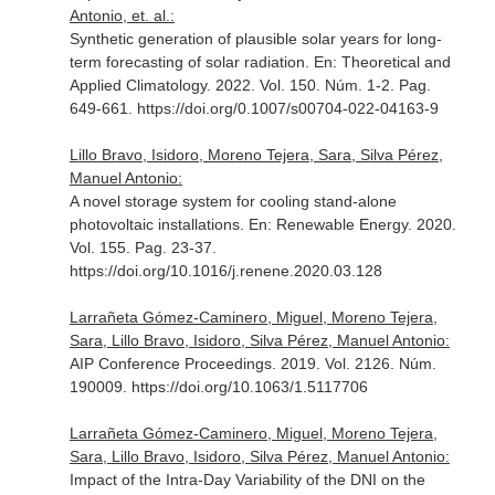
Antonio, et. al.:
Synthetic generation of plausible solar years for long-
term forecasting of solar radiation.
En: Theoretical and
Applied Climatology
. 2022. Vol. 150. Núm. 1-2. Pag.
649-661. https://doi.org/0.1007/s00704-022-04163-9
Lillo Bravo, Isidoro, Moreno Tejera, Sara, Silva Pérez,
Manuel Antonio:
A novel storage system for cooling stand-alone
photovoltaic installations.
En: Renewable Energy
. 2020.
Vol. 155. Pag. 23-37.
https://doi.org/10.1016/j.renene.2020.03.128
Larrañeta Gómez-Caminero, Miguel, Moreno Tejera,
Sara, Lillo Bravo, Isidoro, Silva Pérez, Manuel Antonio:
AIP Conference Proceedings. 2019. Vol. 2126. Núm.
190009. https://doi.org/10.1063/1.5117706
Larrañeta Gómez-Caminero, Miguel, Moreno Tejera,
Sara, Lillo Bravo, Isidoro, Silva Pérez, Manuel Antonio:
Impact of the Intra-Day Variability of the DNI on the