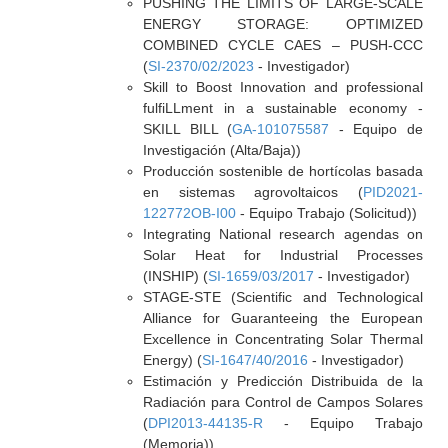
PUSHING THE LIMITS OF LARGE-SCALE
ENERGY STORAGE: OPTIMIZED
COMBINED CYCLE CAES – PUSH-CCC
(
SI-2370/02/2023
- Investigador)
Skill to Boost Innovation and professional
fulfiLLment in a sustainable economy -
SKILL BILL (
GA-101075587
- Equipo de
Investigación (Alta/Baja))
Producción sostenible de hortícolas basada
en sistemas agrovoltaicos (
PID2021-
122772OB-I00
- Equipo Trabajo (Solicitud))
Integrating National research agendas on
Solar Heat for Industrial Processes
(INSHIP) (
SI-1659/03/2017
- Investigador)
STAGE-STE (Scientific and Technological
Alliance for Guaranteeing the European
Excellence in Concentrating Solar Thermal
Energy) (
SI-1647/40/2016
- Investigador)
Estimación y Predicción Distribuida de la
Radiación para Control de Campos Solares
(
DPI2013-44135-R
- Equipo Trabajo
(Memoria))