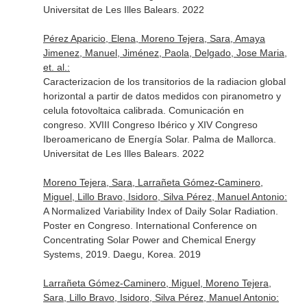
Universitat de Les Illes Balears. 2022
Pérez Aparicio, Elena, Moreno Tejera, Sara, Amaya
Jimenez, Manuel, Jiménez, Paola, Delgado, Jose Maria,
et. al.:
Caracterizacion de los transitorios de la radiacion global
horizontal a partir de datos medidos con piranometro y
celula fotovoltaica calibrada. Comunicación en
congreso. XVIII Congreso Ibérico y XIV Congreso
Iberoamericano de Energía Solar. Palma de Mallorca.
Universitat de Les Illes Balears. 2022
Moreno Tejera, Sara, Larrañeta Gómez-Caminero,
Miguel, Lillo Bravo, Isidoro, Silva Pérez, Manuel Antonio:
A Normalized Variability Index of Daily Solar Radiation.
Poster en Congreso. International Conference on
Concentrating Solar Power and Chemical Energy
Systems, 2019. Daegu, Korea. 2019
Larrañeta Gómez-Caminero, Miguel, Moreno Tejera,
Sara, Lillo Bravo, Isidoro, Silva Pérez, Manuel Antonio: