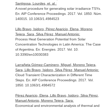
Santigosa, Lourdes, et. al.:
A novel procedure for generating solar irradiance TSYs.
En: AIP Conference Proceedings
. 2017. Vol. 1850. Núm.
140015. 10.1063/1.4984523
Lillo Bravo, Isidoro, Pérez Aparicio, Elena, Moreno
Tejera, Sara, Silva Pérez, Manuel Antonio:
Process Heat Generation Potential from Solar
Concentration Technologies in Latin America: The Case
of Argentina.
En: Energies
. 2017. Vol. 10.
10.3390/en10030383
Larrañeta Gómez-Caminero, Miguel, Moreno Tejera,
Sara, Lillo Bravo, Isidoro, Silva Pérez, Manuel Antonio:
Cloud Transient Characterization in Different Time
Steps.
En: AIP Conference Proceedings
. 2017. Vol.
1850. 10.1063/1.4984572
Pérez Aparicio, Elena, Lillo Bravo, Isidoro, Silva Pérez,
Manuel Antonio, Moreno Tejera, Sara:
Economical and environmental analysis of thermal and