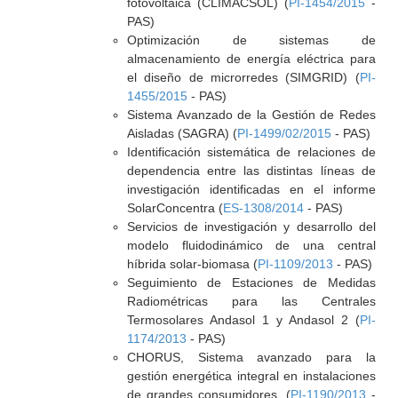
fotovoltáica (CLIMACSOL) (
PI-1454/2015
-
PAS)
Optimización de sistemas de
almacenamiento de energía eléctrica para
el diseño de microrredes (SIMGRID) (
PI-
1455/2015
- PAS)
Sistema Avanzado de la Gestión de Redes
Aisladas (SAGRA) (
PI-1499/02/2015
- PAS)
Identificación sistemática de relaciones de
dependencia entre las distintas líneas de
investigación identificadas en el informe
SolarConcentra (
ES-1308/2014
- PAS)
Servicios de investigación y desarrollo del
modelo fluidodinámico de una central
híbrida solar-biomasa (
PI-1109/2013
- PAS)
Seguimiento de Estaciones de Medidas
Radiométricas para las Centrales
Termosolares Andasol 1 y Andasol 2 (
PI-
1174/2013
- PAS)
CHORUS, Sistema avanzado para la
gestión energética integral en instalaciones
de grandes consumidores. (
PI-1190/2013
-