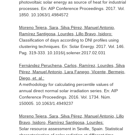
photovoltaic solar energy as source of heat for industrial
processes.
En: AIP Conference Proceedings
. 2017. Vol.
1850. 10.1063/1.4984572
Moreno Tejera, Sara, Silva Pérez, Manuel Antonio,
Ramírez Santigosa, Lourdes, Lillo Bravo, Isidoro:
Classification of days according to DNI profiles using
clustering techniques.
En: Solar Energy
. 2017. Vol. 146.
Pag. 319-333. 10.1016/j.solener.2017.02.031
Fernández Peruchena, Carlos, Ramírez, Lourdes, Silva
Pérez, Manuel Antonio, Lara Fanego, Vicente, Bermejo,
Diego, et. al.:
A methodology for calculating percentile values of
annual direct normal solar irradiation series.
En: AIP
Conference Proceedings
. 2016. Vol. 1734. Núm.
150005. 10.1063/1.4949237
Moreno Tejera, Sara, Silva Pérez, Manuel Antonio, Lillo
Bravo, Isidoro, Ramírez Santigosa, Lourdes:
Solar resource assessment in Seville, Spain. Statistical