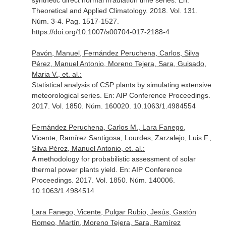
synthetic direct normal irradiation time series.
En:
Theoretical and Applied Climatology
. 2018. Vol. 131.
Núm. 3-4. Pag. 1517-1527.
https://doi.org/10.1007/s00704-017-2188-4
Pavón, Manuel, Fernández Peruchena, Carlos, Silva
Pérez, Manuel Antonio, Moreno Tejera, Sara, Guisado,
Maria V., et. al.:
Statistical analysis of CSP plants by simulating extensive
meteorological series.
En: AIP Conference Proceedings
.
2017. Vol. 1850. Núm. 160020. 10.1063/1.4984554
Fernández Peruchena, Carlos M., Lara Fanego,
Vicente, Ramírez Santigosa, Lourdes, Zarzalejo, Luis F.,
Silva Pérez, Manuel Antonio, et. al.:
A methodology for probabilistic assessment of solar
thermal power plants yield.
En: AIP Conference
Proceedings
. 2017. Vol. 1850. Núm. 140006.
10.1063/1.4984514
Lara Fanego, Vicente, Pulgar Rubio, Jesús, Gastón
Romeo, Martín, Moreno Tejera, Sara, Ramírez