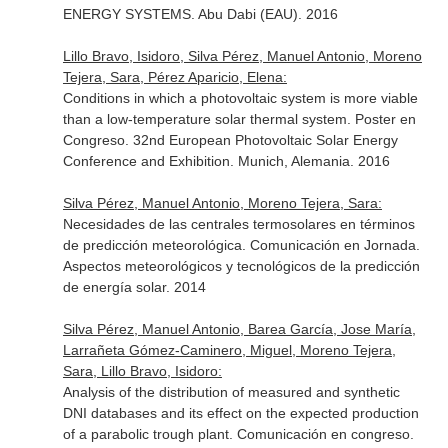
ENERGY SYSTEMS. Abu Dabi (EAU). 2016
Lillo Bravo, Isidoro, Silva Pérez, Manuel Antonio, Moreno
Tejera, Sara, Pérez Aparicio, Elena:
Conditions in which a photovoltaic system is more viable
than a low-temperature solar thermal system. Poster en
Congreso. 32nd European Photovoltaic Solar Energy
Conference and Exhibition. Munich, Alemania. 2016
Silva Pérez, Manuel Antonio, Moreno Tejera, Sara:
Necesidades de las centrales termosolares en términos
de predicción meteorológica. Comunicación en Jornada.
Aspectos meteorológicos y tecnológicos de la predicción
de energía solar. 2014
Silva Pérez, Manuel Antonio, Barea García, Jose María,
Larrañeta Gómez-Caminero, Miguel, Moreno Tejera,
Sara, Lillo Bravo, Isidoro:
Analysis of the distribution of measured and synthetic
DNI databases and its effect on the expected production
of a parabolic trough plant. Comunicación en congreso.