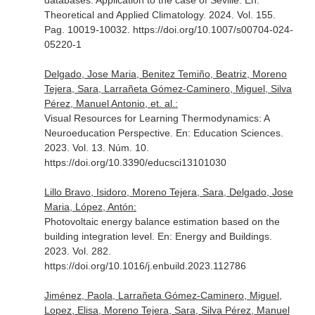
databases. Application to the case of Seville.
En:
Theoretical and Applied Climatology
. 2024. Vol. 155.
Pag. 10019-10032. https://doi.org/10.1007/s00704-024-
05220-1
Delgado, Jose Maria, Benitez Temiño, Beatriz, Moreno
Tejera, Sara, Larrañeta Gómez-Caminero, Miguel, Silva
Pérez, Manuel Antonio, et. al.:
Visual Resources for Learning Thermodynamics: A
Neuroeducation Perspective.
En: Education Sciences
.
2023. Vol. 13. Núm. 10.
https://doi.org/10.3390/educsci13101030
Lillo Bravo, Isidoro, Moreno Tejera, Sara, Delgado, Jose
Maria, López, Antón:
Photovoltaic energy balance estimation based on the
building integration level.
En: Energy and Buildings
.
2023. Vol. 282.
https://doi.org/10.1016/j.enbuild.2023.112786
Jiménez, Paola, Larrañeta Gómez-Caminero, Miguel,
Lopez, Elisa, Moreno Tejera, Sara, Silva Pérez, Manuel