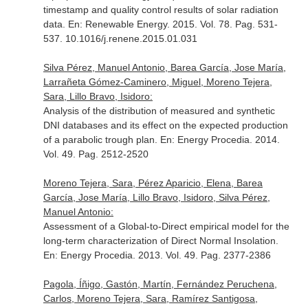
timestamp and quality control results of solar radiation
data.
En: Renewable Energy
. 2015. Vol. 78. Pag. 531-
537. 10.1016/j.renene.2015.01.031
Silva Pérez, Manuel Antonio, Barea García, Jose María,
Larrañeta Gómez-Caminero, Miguel, Moreno Tejera,
Sara, Lillo Bravo, Isidoro:
Analysis of the distribution of measured and synthetic
DNI databases and its effect on the expected production
of a parabolic trough plan.
En: Energy Procedia
. 2014.
Vol. 49. Pag. 2512-2520
Moreno Tejera, Sara, Pérez Aparicio, Elena, Barea
García, Jose María, Lillo Bravo, Isidoro, Silva Pérez,
Manuel Antonio:
Assessment of a Global-to-Direct empirical model for the
long-term characterization of Direct Normal Insolation.
En: Energy Procedia
. 2013. Vol. 49. Pag. 2377-2386
Pagola, Íñigo, Gastón, Martín, Fernández Peruchena,
Carlos, Moreno Tejera, Sara, Ramírez Santigosa,