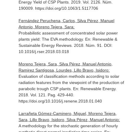
Energy Yield of CSP Plants. 2019. Vol. 2126. Núm.
190009. https://doi.org/10.1063/1.5117706
Fernández Peruchena, Carlos, Silva Pérez, Manuel
Antonio, Moreno Tejera, Sara:
Probabilistic assessment of concentrated solar power
plants yield: The EVA methodology.
En: Renewable &
Sustainable Energy Reviews
. 2018. Núm. 91. DOI:
10.1016/j.rser.2018.03.018
Moreno Tejera, Sara, Silva Pérez, Manuel Antonio,
Ramirez Santigosa, Lourdes, Lillo Bravo, Isidoro:
Evaluation of classification methods according to solar
radiation features from the viewpoint of the production of
parabolic trough CSP plants.
En: Renewable Energy
.
2018. Vol. 121. Pag. 429-440.
https://doi.org/10.1016/j.renene.2018.01.040
Larrañeta Gómez-Caminero, Miguel, Moreno Tejera,
Sara, Lillo Bravo, Isidoro, Silva Pérez, Manuel Antonio:
A methodology for the stochastic generation of hourly