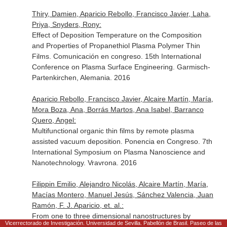
Thiry, Damien, Aparicio Rebollo, Francisco Javier, Laha,
Priya, Snyders, Rony:
Effect of Deposition Temperature on the Composition
and Properties of Propanethiol Plasma Polymer Thin
Films. Comunicación en congreso. 15th International
Conference on Plasma Surface Engineering. Garmisch-
Partenkirchen, Alemania. 2016
Aparicio Rebollo, Francisco Javier, Alcaire Martín, María,
Mora Boza, Ana, Borrás Martos, Ana Isabel, Barranco
Quero, Angel:
Multifunctional organic thin films by remote plasma
assisted vacuum deposition. Ponencia en Congreso. 7th
International Symposium on Plasma Nanoscience and
Nanotechnology. Vravrona. 2016
Filippin Emilio, Alejandro Nicolás, Alcaire Martín, María,
Macías Montero, Manuel Jesús, Sánchez Valencia, Juan
Ramón, F. J. Aparicio, et. al.:
From one to three dimensional nanostructures by
Vicerrectorado de Investigación. Universidad de Sevilla. Pabellón de Brasil. Paseo de las
extending the core@shell concept. Ponencia en