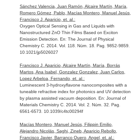
Sánchez Valencia, Juan Ramón, Alcaire Martín, María,
Romero Gómez, Pablo, Macías Montero, Manuel Jesús,
Francisco J. Aparicio, et. al.:
Oxygen Optical Sensing in Gas and Liquids with
Nanostructured ZnO Thin Films Based on Exciton
Emission Detection.
En: The Journal of Physical
Chemistry C
. 2014. Vol. 118. Núm. 18. Pag. 9852-9859.
10.1021/jp5026027
Francisco J. Aparicio, Alcaire Martín, María, Borrás
Martos, Ana Isabel, Gonzalez Gonzalez, Juan Carlos,
Lopez Arbeloa, Fernando, et. al.:
Luminescent 3-hydroxyflavone nanocomposites with a
tuneable refractive index for photonics and UV detection
by plasma assisted vacuum deposition.
En: Journal of
Materials Chemistry C
. 2014. Vol. 2. Núm. 32. Pag.
6561-6573. 10.1039/c4tc00294f
Macías Montero, Manuel Jesús, Filippin Emilio,
Alejandro Nicolás, Saghi, Zineb, Aparicio Rebollo,
Francisco Javier, Barranco Quero, Angel, et. al.: