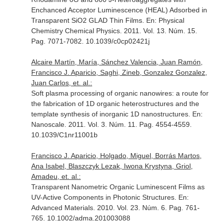
Enchanced Acceptor Luminescence (HEAL) Adsorbed in
Transparent SiO2 GLAD Thin Films.
En: Physical
Chemistry Chemical Physics
. 2011. Vol. 13. Núm. 15.
Pag. 7071-7082. 10.1039/c0cp02421j
Alcaire Martín, María, Sánchez Valencia, Juan Ramón,
Francisco J. Aparicio, Saghi, Zineb, Gonzalez Gonzalez,
Juan Carlos, et. al.:
Soft plasma processing of organic nanowires: a route for
the fabrication of 1D organic heterostructures and the
template synthesis of inorganic 1D nanostructures.
En:
Nanoscale
. 2011. Vol. 3. Núm. 11. Pag. 4554-4559.
10.1039/C1nr11001b
Francisco J. Aparicio, Holgado, Miguel, Borrás Martos,
Ana Isabel, Blaszczyk Lezak, Iwona Krystyna, Griol,
Amadeu, et. al.:
Transparent Nanometric Organic Luminescent Films as
UV-Active Components in Photonic Structures.
En:
Advanced Materials
. 2010. Vol. 23. Núm. 6. Pag. 761-
765. 10.1002/adma.201003088