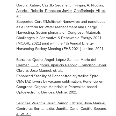
García, Xabier, Castillo Seoane, J., Fillipin, A. Nicolas,
Aparicio Rebollo, Francisco Javier, Ghaffarineja, Ali, et.
al.:
Supported Core@Multishell Nanowires and nanotubes
as a Platform for Water Management and Energy
Harvesting. Sesión plenaria en Congreso. Materials
Challenges in Alternative & Renewable Energy 2021
(MCARE 2021) joint with the 4th Annual Energy
Harvesting Society Meeting (EHS 2021). online. 2021
Barranco Quero, Angel, López Santos, María del
Carmen, J. Idígoras, Aparicio Rebollo, Francisco Javier,
Obrero, Jose Manuel, et. al.:
Enhanced Stability of Dopant-free crystalline Spiro-
OMeTAD layers by vacuum sublimation. Ponencia en
Congreso. Organic Materials in Perovskite-based
Optoelectronic Devices. Online. 2021
Sánchez Valencia, Juan Ramón, Obrero, Jose Manuel,
Contreras Bernal, Lidia, Jumilla, Dario, Castillo Seoane,
J., et. al.: