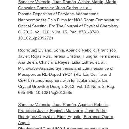
Sánchez Valencia, Juan Ramón, Alcaire Martín, María,
Gonzalez Gonzalez, Juan Carlos, et. al.:
Plasma Deposition of Perylene-Adamantane
Nanocomposite Thin Films for NO2 Room-Temperature
Optical Sensing.
En: The Journal of Physical Chemistry
C
. 2012. Vol. 116. Núm. 15. Pag. 8731-8740.
10.1021/jp209272s
Rodríguez Liviano, Sonia, Aparicio Rebollo, Francisco
Javier, Rojas Ruiz, Teresa Cristina, Hungría Hernández,
Ana Belén, Chinchilla Reyes, Lidia Esther, et. al.:
Microwave-Assisted Synthesis and Luminescence of
Mesoporous RE-Doped YPO4 (RE=Eu, Ce, Tb and
Ce+Tb) nanophosphors with lenticular shape.
En:
Crystal Growth & Design
. 2012. Vol. 12. Núm. 2. Pag.
635-645. 10.1021/cg201358c
Sánchez Valencia, Juan Ramón, Aparicio Rebollo,
Francisco Javier, Espinós Manzorro, Juan Pedro,
Rodríguez González Elipe, Agustín, Barranco Quero,
Angel:
Rhodamine 6G and 800 J-Heteroaggregates with