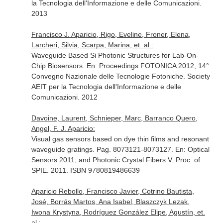
la Tecnologia dell'Informazione e delle Comunicazioni.
2013
Francisco J. Aparicio, Rigo, Eveline, Froner, Elena,
Larcheri, Silvia, Scarpa, Marina, et. al.:
Waveguide Based Si Photonic Structures for Lab-On-
Chip Biosensors.
En: Proceedings FOTONICA 2012, 14°
Convegno Nazionale delle Tecnologie Fotoniche
. Society
AEIT per la Tecnologia dell'Informazione e delle
Comunicazioni. 2012
Davoine, Laurent, Schnieper, Marc, Barranco Quero,
Angel, F. J. Aparicio:
Visual gas sensors based on dye thin films and resonant
waveguide gratings. Pag. 8073121-8073127.
En: Optical
Sensors 2011; and Photonic Crystal Fibers V
. Proc. of
SPIE. 2011. ISBN 9780819486639
Aparicio Rebollo, Francisco Javier, Cotrino Bautista,
José, Borrás Martos, Ana Isabel, Blaszczyk Lezak,
Iwona Krystyna, Rodríguez González Elipe, Agustín, et.
al.: