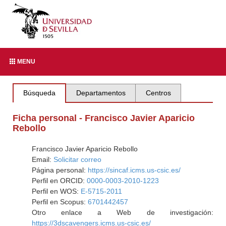
MENU
Búsqueda
Departamentos
Centros
Ficha personal - Francisco Javier Aparicio
Rebollo
Francisco Javier Aparicio Rebollo
Email:
Solicitar correo
Página personal:
https://sincaf.icms.us-csic.es/
Perfil en ORCID:
0000-0003-2010-1223
Perfil en WOS:
E-5715-2011
Perfil en Scopus:
6701442457
Otro enlace a Web de investigación:
https://3dscavengers.icms.us-csic.es/