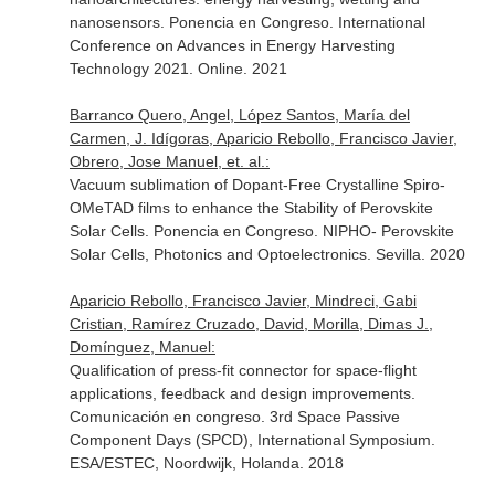
nanosensors. Ponencia en Congreso. International
Conference on Advances in Energy Harvesting
Technology 2021. Online. 2021
Barranco Quero, Angel, López Santos, María del
Carmen, J. Idígoras, Aparicio Rebollo, Francisco Javier,
Obrero, Jose Manuel, et. al.:
Vacuum sublimation of Dopant-Free Crystalline Spiro-
OMeTAD films to enhance the Stability of Perovskite
Solar Cells. Ponencia en Congreso. NIPHO- Perovskite
Solar Cells, Photonics and Optoelectronics. Sevilla. 2020
Aparicio Rebollo, Francisco Javier, Mindreci, Gabi
Cristian, Ramírez Cruzado, David, Morilla, Dimas J.,
Domínguez, Manuel:
Qualification of press-fit connector for space-flight
applications, feedback and design improvements.
Comunicación en congreso. 3rd Space Passive
Component Days (SPCD), International Symposium.
ESA/ESTEC, Noordwijk, Holanda. 2018