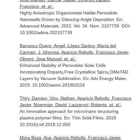
Francisco, et. al.:
Highly Anisotropic Organometal Halide Perovskite
Nanowalls Grown by Glancing-Angle Deposition.
En:
Advanced Materials
. 2022. Vol. 34. Núm. 2107739. DOI:
10.1002/adma.202107739
Barranco Quero, Angel, López Santos, María del
Carmen, J. Idígoras, Aparicio Rebollo, Francisco Javier,
Obrero, Jose Manuel, et. al.:
Enhanced Stability of Perovskite Solar Cells
Incorporating Dopant¿Free Crystalline Spiro¿OMeTAD
Layers by Vacuum Sublimation.
En: Adv Energy Mater
.
2019. 10.1002/aenm.201901524
Thiry, Damien, Vinx, Nathan, Aparicio Rebollo, Francisco
Javier, Moerman, David, Lazzaroni, Roberto, et. al.:
An innovative approach for micro/nano structuring
plasma polymer films.
En: Thin Solid Films
. 2019.
10.1016/j.tsf.2018.12.050
Mora Boza, Ana, Aparicio Rebollo, Francisco Javier,