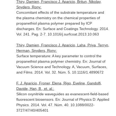
Thiry, Damien, Francisco J. Aparicio, Britun, Nikolay,
Snyders, Rony:
Concomitant effects of the substrate temperature and
the plasma chemistry on the chemical properties of
propanethiol plasma polymer prepared by ICP
discharges.
En: Surface and Coatings Technology
. 2014.
Vol. 241. Pag. 2-7. 10.1016/j.surfcoat.2013.10.063
Thiry, Damien, Francisco J. Aparicio, Laha, Priya, Terryn,
Herman, Snyders, Rony:
Surface temperature: A key parameter to control the
propanethiol plasma polymer chemistry.
En: Journal of
Vacuum Science and Technology. A, Vacuum, Surfaces,
and Films
. 2014. Vol. 32. Núm. 5. 10.1116/1.4890672
F. J. Aparicio, Froner, Elena, Rigo, Eveline, Gandolfi,
Davide, Han, B., et. al.:
Silicon oxynitride waveguides as evanescent-field-based
fluorescent biosensors.
En: Journal of Physics D: Applied
Physics
. 2014. Vol. 47. Núm. 40. 10.1088/0022-
3727/47/40/405401