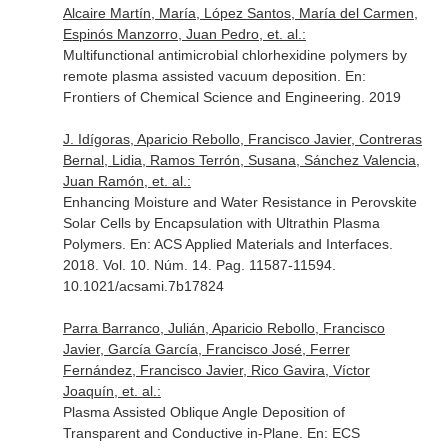
Alcaire Martín, María, López Santos, María del Carmen,
Espinós Manzorro, Juan Pedro, et. al.:
Multifunctional antimicrobial chlorhexidine polymers by
remote plasma assisted vacuum deposition.
En:
Frontiers of Chemical Science and Engineering
. 2019
J. Idígoras, Aparicio Rebollo, Francisco Javier, Contreras
Bernal, Lidia, Ramos Terrón, Susana, Sánchez Valencia,
Juan Ramón, et. al.:
Enhancing Moisture and Water Resistance in Perovskite
Solar Cells by Encapsulation with Ultrathin Plasma
Polymers.
En: ACS Applied Materials and Interfaces
.
2018. Vol. 10. Núm. 14. Pag. 11587-11594.
10.1021/acsami.7b17824
Parra Barranco, Julián, Aparicio Rebollo, Francisco
Javier, García García, Francisco José, Ferrer
Fernández, Francisco Javier, Rico Gavira, Víctor
Joaquín, et. al.:
Plasma Assisted Oblique Angle Deposition of
Transparent and Conductive in-Plane.
En: ECS