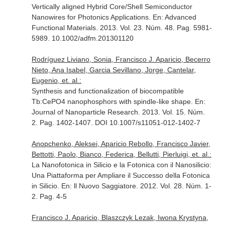
Vertically aligned Hybrid Core/Shell Semiconductor
Nanowires for Photonics Applications.
En: Advanced
Functional Materials
. 2013. Vol. 23. Núm. 48. Pag. 5981-
5989. 10.1002/adfm.201301120
Rodríguez Liviano, Sonia, Francisco J. Aparicio, Becerro
Nieto, Ana Isabel, Garcia Sevillano, Jorge, Cantelar,
Eugenio, et. al.:
Synthesis and functionalization of biocompatible
Tb:CePO4 nanophosphors with spindle-like shape.
En:
Journal of Nanoparticle Research
. 2013. Vol. 15. Núm.
2. Pag. 1402-1407. DOI 10.1007/s11051-012-1402-7
Anopchenko, Aleksei, Aparicio Rebollo, Francisco Javier,
Bettotti, Paolo, Bianco, Federica, Bellutti, Pierluigi, et. al.:
La Nanofotonica in Silicio e la Fotonica con il Nanosilicio:
Una Piattaforma per Ampliare il Successo della Fotonica
in Silicio.
En: ll Nuovo Saggiatore
. 2012. Vol. 28. Núm. 1-
2. Pag. 4-5
Francisco J. Aparicio, Blaszczyk Lezak, Iwona Krystyna,