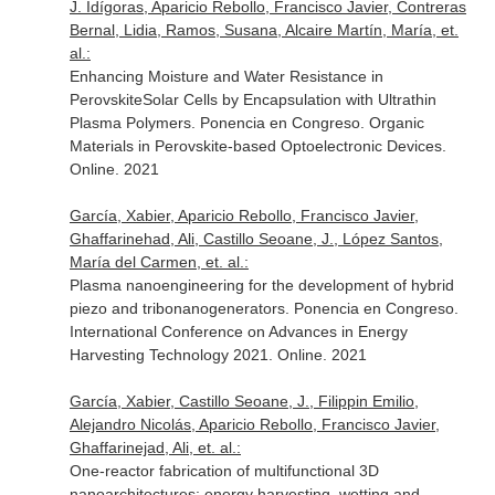
J. Idígoras, Aparicio Rebollo, Francisco Javier, Contreras
Bernal, Lidia, Ramos, Susana, Alcaire Martín, María, et.
al.:
Enhancing Moisture and Water Resistance in
PerovskiteSolar Cells by Encapsulation with Ultrathin
Plasma Polymers. Ponencia en Congreso. Organic
Materials in Perovskite-based Optoelectronic Devices.
Online. 2021
García, Xabier, Aparicio Rebollo, Francisco Javier,
Ghaffarinehad, Ali, Castillo Seoane, J., López Santos,
María del Carmen, et. al.:
Plasma nanoengineering for the development of hybrid
piezo and tribonanogenerators. Ponencia en Congreso.
International Conference on Advances in Energy
Harvesting Technology 2021. Online. 2021
García, Xabier, Castillo Seoane, J., Filippin Emilio,
Alejandro Nicolás, Aparicio Rebollo, Francisco Javier,
Ghaffarinejad, Ali, et. al.:
One-reactor fabrication of multifunctional 3D
nanoarchitectures: energy harvesting, wetting and