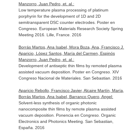
Manzorro, Juan Pedro, et. al.:
Low temperature plasma processing of platinum
porphyrin for the development of 1D and 2D
semitransparent DSC counter electrodes. Poster en
Congreso. European Materials Research Society Spring
Meeting 2016. Lille, France. 2016
Borrás Martos, Ana Isabel, Mora Boza, Ana, Francisco J.
Aparicio, López Santos, María del Carmen, Espinós
Manzorro, Juan Pedro, et. al.:
Development of antiseptic thin films by remoted plasma
assisted vacuum deposition. Poster en Congreso. XIV
Congreso Nacional de Materiales. San Sebastian. 2016
Aparicio Rebollo, Francisco Javier, Alcaire Martín, María,
Borrás Martos, Ana Isabel, Barranco Quero, Angel:
Solvent-less synthesis of organic photonic
nanocomposite thin films by remote plasma assisted
vacuum deposition. Ponencia en Congreso. Organic
Electronics and Photonics Meeting. San Sebastian,
España. 2016