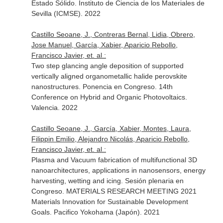
Estado Sólido. Instituto de Ciencia de los Materiales de
Sevilla (ICMSE). 2022
Castillo Seoane, J., Contreras Bernal, Lidia, Obrero,
Jose Manuel, García, Xabier, Aparicio Rebollo,
Francisco Javier, et. al.:
Two step glancing angle deposition of supported
vertically aligned organometallic halide perovskite
nanostructures. Ponencia en Congreso. 14th
Conference on Hybrid and Organic Photovoltaics.
Valencia. 2022
Castillo Seoane, J., García, Xabier, Montes, Laura,
Filippin Emilio, Alejandro Nicolás, Aparicio Rebollo,
Francisco Javier, et. al.:
Plasma and Vacuum fabrication of multifunctional 3D
nanoarchitectures, applications in nanosensors, energy
harvesting, wetting and icing. Sesión plenaria en
Congreso. MATERIALS RESEARCH MEETING 2021
Materials Innovation for Sustainable Development
Goals. Pacifico Yokohama (Japón). 2021