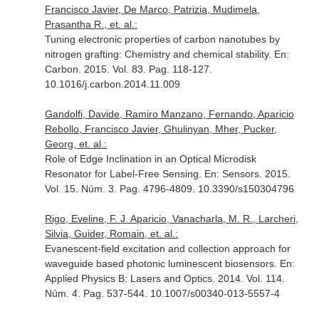
Francisco Javier, De Marco, Patrizia, Mudimela,
Prasantha R., et. al.:
Tuning electronic properties of carbon nanotubes by
nitrogen grafting: Chemistry and chemical stability.
En:
Carbon
. 2015. Vol. 83. Pag. 118-127.
10.1016/j.carbon.2014.11.009
Gandolfi, Davide, Ramiro Manzano, Fernando, Aparicio
Rebollo, Francisco Javier, Ghulinyan, Mher, Pucker,
Georg, et. al.:
Role of Edge Inclination in an Optical Microdisk
Resonator for Label-Free Sensing.
En: Sensors
. 2015.
Vol. 15. Núm. 3. Pag. 4796-4809. 10.3390/s150304796
Rigo, Eveline, F. J. Aparicio, Vanacharla, M. R., Larcheri,
Silvia, Guider, Romain, et. al.:
Evanescent-field excitation and collection approach for
waveguide based photonic luminescent biosensors.
En:
Applied Physics B: Lasers and Optics
. 2014. Vol. 114.
Núm. 4. Pag. 537-544. 10.1007/s00340-013-5557-4