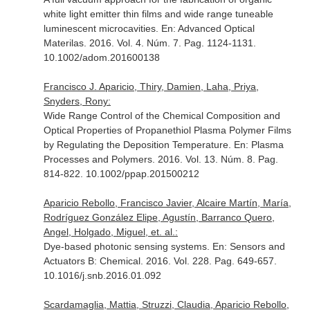
white light emitter thin films and wide range tuneable
luminescent microcavities.
En: Advanced Optical
Materilas
. 2016. Vol. 4. Núm. 7. Pag. 1124-1131.
10.1002/adom.201600138
Francisco J. Aparicio, Thiry, Damien, Laha, Priya,
Snyders, Rony:
Wide Range Control of the Chemical Composition and
Optical Properties of Propanethiol Plasma Polymer Films
by Regulating the Deposition Temperature.
En: Plasma
Processes and Polymers
. 2016. Vol. 13. Núm. 8. Pag.
814-822. 10.1002/ppap.201500212
Aparicio Rebollo, Francisco Javier, Alcaire Martín, María,
Rodríguez González Elipe, Agustín, Barranco Quero,
Angel, Holgado, Miguel, et. al.:
Dye-based photonic sensing systems.
En: Sensors and
Actuators B: Chemical
. 2016. Vol. 228. Pag. 649-657.
10.1016/j.snb.2016.01.092
Scardamaglia, Mattia, Struzzi, Claudia, Aparicio Rebollo,