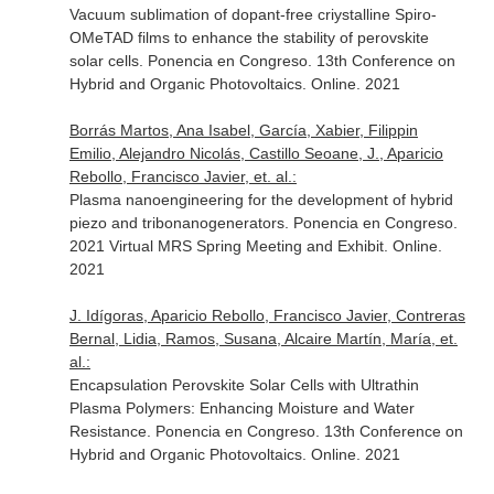
Vacuum sublimation of dopant-free criystalline Spiro-
OMeTAD films to enhance the stability of perovskite
solar cells. Ponencia en Congreso. 13th Conference on
Hybrid and Organic Photovoltaics. Online. 2021
Borrás Martos, Ana Isabel, García, Xabier, Filippin
Emilio, Alejandro Nicolás, Castillo Seoane, J., Aparicio
Rebollo, Francisco Javier, et. al.:
Plasma nanoengineering for the development of hybrid
piezo and tribonanogenerators. Ponencia en Congreso.
2021 Virtual MRS Spring Meeting and Exhibit. Online.
2021
J. Idígoras, Aparicio Rebollo, Francisco Javier, Contreras
Bernal, Lidia, Ramos, Susana, Alcaire Martín, María, et.
al.:
Encapsulation Perovskite Solar Cells with Ultrathin
Plasma Polymers: Enhancing Moisture and Water
Resistance. Ponencia en Congreso. 13th Conference on
Hybrid and Organic Photovoltaics. Online. 2021