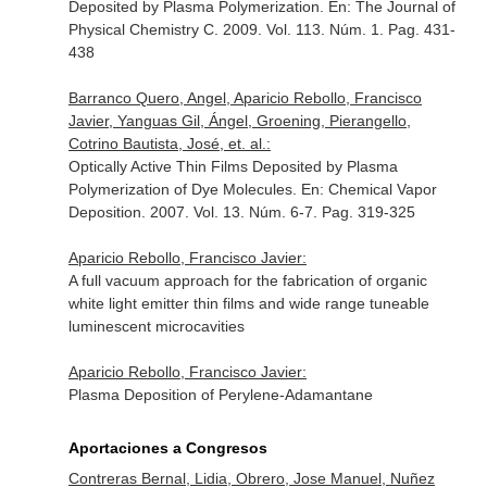
Deposited by Plasma Polymerization.
En: The Journal of
Physical Chemistry C
. 2009. Vol. 113. Núm. 1. Pag. 431-
438
Barranco Quero, Angel, Aparicio Rebollo, Francisco
Javier, Yanguas Gil, Ángel, Groening, Pierangello,
Cotrino Bautista, José, et. al.:
Optically Active Thin Films Deposited by Plasma
Polymerization of Dye Molecules.
En: Chemical Vapor
Deposition
. 2007. Vol. 13. Núm. 6-7. Pag. 319-325
Aparicio Rebollo, Francisco Javier:
A full vacuum approach for the fabrication of organic
white light emitter thin films and wide range tuneable
luminescent microcavities
Aparicio Rebollo, Francisco Javier:
Plasma Deposition of Perylene-Adamantane
Aportaciones a Congresos
Contreras Bernal, Lidia, Obrero, Jose Manuel, Nuñez