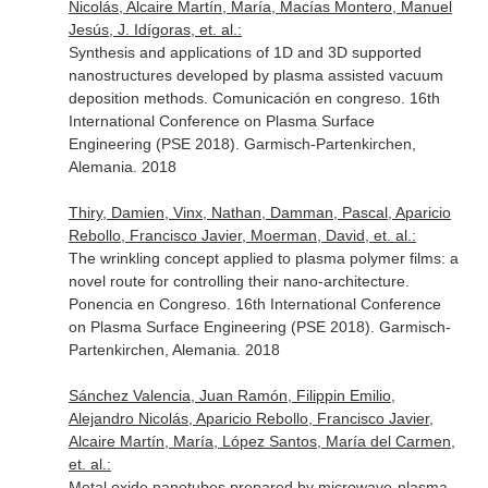
Nicolás, Alcaire Martín, María, Macías Montero, Manuel
Jesús, J. Idígoras, et. al.:
Synthesis and applications of 1D and 3D supported
nanostructures developed by plasma assisted vacuum
deposition methods. Comunicación en congreso. 16th
International Conference on Plasma Surface
Engineering (PSE 2018). Garmisch-Partenkirchen,
Alemania. 2018
Thiry, Damien, Vinx, Nathan, Damman, Pascal, Aparicio
Rebollo, Francisco Javier, Moerman, David, et. al.:
The wrinkling concept applied to plasma polymer films: a
novel route for controlling their nano-architecture.
Ponencia en Congreso. 16th International Conference
on Plasma Surface Engineering (PSE 2018). Garmisch-
Partenkirchen, Alemania. 2018
Sánchez Valencia, Juan Ramón, Filippin Emilio,
Alejandro Nicolás, Aparicio Rebollo, Francisco Javier,
Alcaire Martín, María, López Santos, María del Carmen,
et. al.:
Metal oxide nanotubes prepared by microwave-plasma