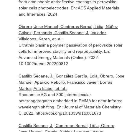
from omniphobic antireflective coatings to perovskite
solar cells photoelectrodes.
En: ACS Applied Materials
and Interfaces
. 2024
Obrero, Jose Manuel, Contreras Bernal, Lidia, Núñez
Gálvez, Fernando, Castillo Seoane, J., Valadez
Villalobos, Karen, et. al.:
Ultrathin plasma polymer passivation of perovskite solar
cells for improved stability and reproducibility.
En:
Advanced Energy Materials (Online)
. 2022.
10.1002/aenm.202200812
Castillo Seoane, J., González García, Lola, Obrero, Jose
Manuel, Aparicio Rebollo, Francisco Javier, Borrás
Martos, Ana Isabel, et. al.:
Rhodamine 6G and 800 intermolecular
heteroaggregates embedded in PMMA for near-infrared
wavelength shifting.
En: Journal of Materials Chemistry
C
. 2022. https://doi.org/10.1039/d1tc06167d
Castillo Seoane, J., Contreras Bernal, Lidia, Obrero,
Jose Manuel, García, Xabier, Lorenzo Lázaro,