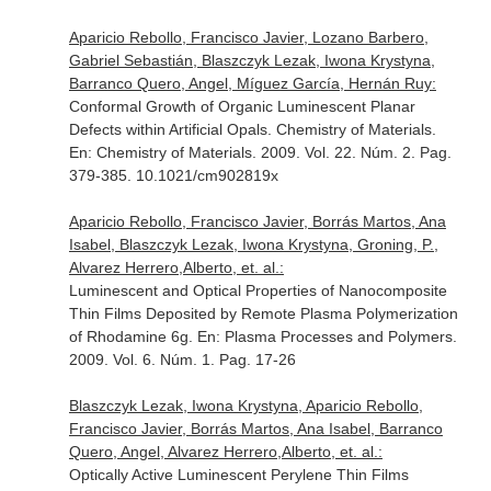
Aparicio Rebollo, Francisco Javier, Lozano Barbero,
Gabriel Sebastián, Blaszczyk Lezak, Iwona Krystyna,
Barranco Quero, Angel, Míguez García, Hernán Ruy:
Conformal Growth of Organic Luminescent Planar
Defects within Artificial Opals. Chemistry of Materials.
En: Chemistry of Materials
. 2009. Vol. 22. Núm. 2. Pag.
379-385. 10.1021/cm902819x
Aparicio Rebollo, Francisco Javier, Borrás Martos, Ana
Isabel, Blaszczyk Lezak, Iwona Krystyna, Groning, P.,
Alvarez Herrero,Alberto, et. al.:
Luminescent and Optical Properties of Nanocomposite
Thin Films Deposited by Remote Plasma Polymerization
of Rhodamine 6g.
En: Plasma Processes and Polymers
.
2009. Vol. 6. Núm. 1. Pag. 17-26
Blaszczyk Lezak, Iwona Krystyna, Aparicio Rebollo,
Francisco Javier, Borrás Martos, Ana Isabel, Barranco
Quero, Angel, Alvarez Herrero,Alberto, et. al.:
Optically Active Luminescent Perylene Thin Films