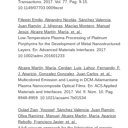
Transactions
. 2017. Vol. 77. Pag. 9-15.
10.1149/07703.0009ecst
Filippin Emilio, Alejandro Nicolás, Sánchez Valencia,
Juan Ramón, J. Idígoras, Macías Montero, Manuel
Jesús, Alcaire Martín, María, et. al.:
Low-Temperature Plasma Processing of Platinum
Porphyrins for the Development of Metal Nanostructured
Layers.
En: Advanced Materials Interfaces
. 2017.
10.1002/admi.201601233
Alcaire Martín, María, Cerdan, Luis, Lahoz, Fernando, F.
J. Aparicio, Gonzalez Gonzalez, Juan Carlos, et. al.:
Multicolored Emission and Lasing in DCM-Adamantane
Plasma Nanocomposite Optical Films.
En: ACS Applied
Materials and Interfaces
. 2017. Vol. 9. Núm. 10. Pag.
8948-8959. 10.1021/acsami.7b01534
Oulad Zian, Youssef, Sánchez Valencia, Juan Ramón,
Oliva Ramírez, Manuel, Alcaire Martín, María, Aparicio
Rebollo, Francisco Javier, et. al.:
A full vacuum approach for the fabrication of organic