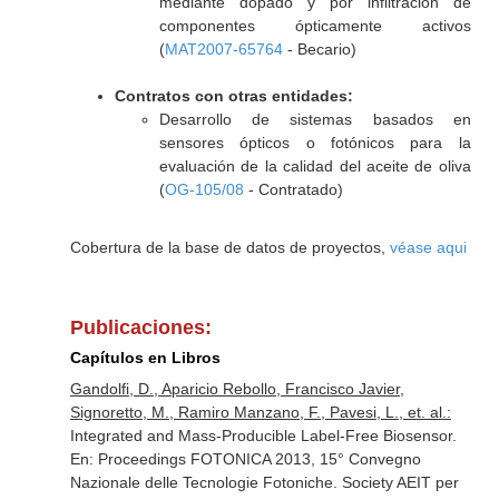
mediante dopado y por infiltración de
componentes ópticamente activos
(
MAT2007-65764
- Becario)
Contratos con otras entidades:
Desarrollo de sistemas basados en
sensores ópticos o fotónicos para la
evaluación de la calidad del aceite de oliva
(
OG-105/08
- Contratado)
Cobertura de la base de datos de proyectos,
véase aqui
Publicaciones:
Capítulos en Libros
Gandolfi, D., Aparicio Rebollo, Francisco Javier,
Signoretto, M., Ramiro Manzano, F., Pavesi, L., et. al.:
Integrated and Mass-Producible Label-Free Biosensor.
En: Proceedings FOTONICA 2013, 15° Convegno
Nazionale delle Tecnologie Fotoniche
. Society AEIT per