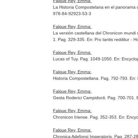
Falque Rey, Emma:
La Historia Compostelana en el panorama de
978-84-92923-53-3
Falque Rey, Emma:
La versión castellana del Chronicon mundi d
1. Pag. 329-335.
En: Pro tantis redditur - 
Falque Rey, Emma:
Lucas of Tuy. Pag. 1049-1050.
En: Encyclo
Falque Rey, Emma:
Historia Compostellana. Pag. 792-793.
En: 
Falque Rey, Emma:
Gesta Roderici Campidocti. Pag. 700-701.
Falque Rey, Emma:
Chronicon Iriense. Pag. 352-353.
En: Encyc
Falque Rey, Emma:
Chronica Adefonsi Imperatoris. Pag. 287-2