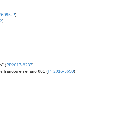
76095-P
)
2
)
o" (
PP2017-8237
)
s francos en el año 801 (
PP2016-5650
)