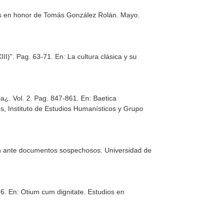
ajos en honor de Tomás González Rolán
. Mayo.
III)". Pag. 63-71.
En: La cultura clásica y su
ia¿. Vol. 2. Pag. 847-861.
En: Baetica
s, Instituto de Estudios Humanísticos y Grupo
ción ante documentos sospechosos
. Universidad de
26.
En: Otium cum dignitate. Estudios en