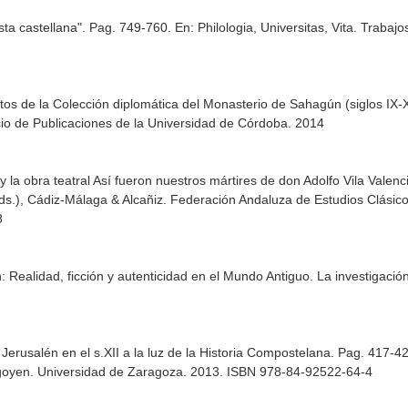
tista castellana". Pag. 749-760.
En: Philologia, Universitas, Vita. Trab
os de la Colección diplomática del Monasterio de Sahagún (siglos IX-X
cio de Publicaciones de la Universidad de Córdoba. 2014
a obra teatral Así fueron nuestros mártires de don Adolfo Vila Valenc
ds.), Cádiz-Málaga & Alcañiz
. Federación Andaluza de Estudios Clásico
8
: Realidad, ficción y autenticidad en el Mundo Antiguo. La investiga
Jerusalén en el s.XII a la luz de la Historia Compostelana. Pag. 417-4
goyen
. Universidad de Zaragoza. 2013. ISBN 978-84-92522-64-4