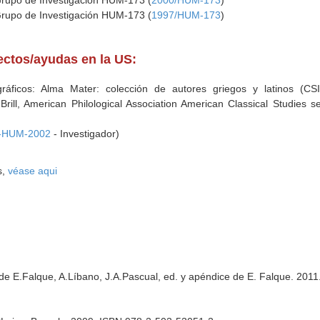
Grupo de Investigación HUM-173 (
2000/HUM-173
)
Grupo de Investigación HUM-173 (
1997/HUM-173
)
yectos/ayudas en la US:
gráficos: Alma Mater: colección de autores griegos y latinos (CSI
ill, American Philological Association American Classical Studies s
-HUM-2002
- Investigador)
s,
véase aqui
de E.Falque, A.Líbano, J.A.Pascual, ed. y apéndice de E. Falque. 201