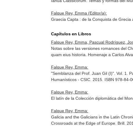
Ianua Classicorum. Temas y formas del Mu
Falque Rey, Emma (Editor/a):
Graecia Capta : de la Conquista de Grecia
Capítulos en Libros
Falque Rey, Emma, Pascual Rodríguez, Jos
Notas sobre las versiones romances del C
quam eius historia. Homenaje a Carlos Alva
Falque Rey, Emma:
"Semblanza del Prof. Juan Gil (I)". Vol. 1. 
Humanísticos - CSIC. 2015. ISBN 978-84-
Falque Rey, Emma:
El latín de la Colección diplomática del Mo
Falque Rey, Emma:
Galicia and the Galicians in the Latin Chro
Crossroads at the Edge of Europe
. Brill. 2