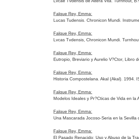
Lvcae Tvdensis de Altera Vita. Turnhout, 
Falque Rey, Emma:
Lucas Tudensis. Chronicon Mundi. Instrumen
Falque Rey, Emma:
Lvcas Tvdensis, Chronicon Mundi. Turnhou
Falque Rey, Emma:
Eutropio, Breviario y Aurelio V?Ctor, Libr
Falque Rey, Emma:
Historia Compostelana. Akal (Akal). 1994.
Falque Rey, Emma:
Modelos Ideales y Pr?Cticas de Vida en la 
Falque Rey, Emma:
Una Mascarada Jocoso-Seria en la Sevilla 
Falque Rey, Emma:
El Pasado Renacido: Uso y Abuso de la Tra