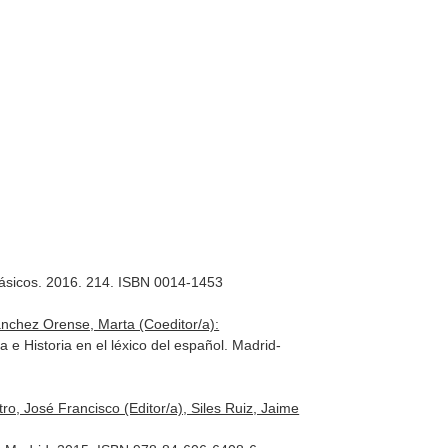
 Clásicos. 2016. 214. ISBN 0014-1453
ánchez Orense, Marta (Coeditor/a):
 Historia en el léxico del español. Madrid-
tro, José Francisco (Editor/a), Siles Ruiz, Jaime