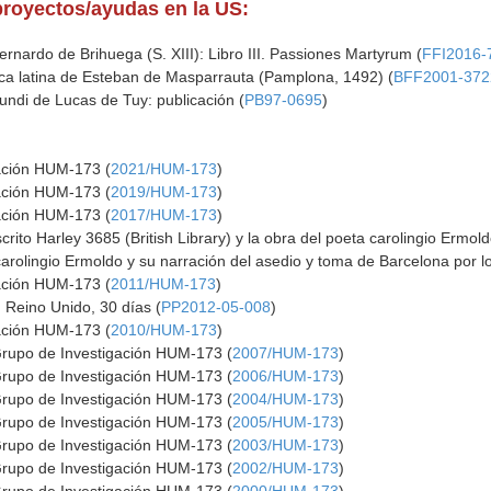
proyectos/ayudas en la US:
ernardo de Brihuega (S. XIII): Libro III. Passiones Martyrum (
FFI2016-
tica latina de Esteban de Masparrauta (Pamplona, 1492) (
BFF2001-372
mundi de Lucas de Tuy: publicación (
PB97-0695
)
gación HUM-173 (
2021/HUM-173
)
gación HUM-173 (
2019/HUM-173
)
gación HUM-173 (
2017/HUM-173
)
ito Harley 3685 (British Library) y la obra del poeta carolingio Ermold
arolingio Ermoldo y su narración del asedio y toma de Barcelona por lo
gación HUM-173 (
2011/HUM-173
)
 Reino Unido, 30 días (
PP2012-05-008
)
gación HUM-173 (
2010/HUM-173
)
Grupo de Investigación HUM-173 (
2007/HUM-173
)
Grupo de Investigación HUM-173 (
2006/HUM-173
)
Grupo de Investigación HUM-173 (
2004/HUM-173
)
Grupo de Investigación HUM-173 (
2005/HUM-173
)
Grupo de Investigación HUM-173 (
2003/HUM-173
)
Grupo de Investigación HUM-173 (
2002/HUM-173
)