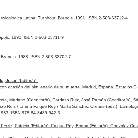
Lexicologica Latina. Turnhout. Brepols. 1991. ISBN 2-503-63712-4
repols. 1990. ISBN 2-503-03711-9
. Brepols. 1988. ISBN 2-503-63702-7
o, Jesus (Editor/a):
arte con ocasión del bimilenario de su muerte. Madrid, España. Estudios
cía, Mariano (Coeditor/a), Carriazo Ruiz, José Ramón (Coeditor/a), S
zo Ruiz / Emma Falque Rey / Marta Sánchez Orense (eds.): Etimología e
6. 933. ISBN 978-84-8489-942-6
s Ferriz, Patricia (Editor/a), Falque Rey, Emma (Editor/a), González Cas