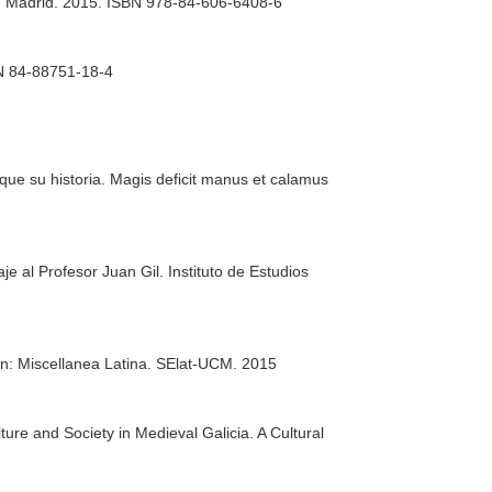
s. Madrid. 2015. ISBN 978-84-606-6408-6
BN 84-88751-18-4
que su historia. Magis deficit manus et calamus
e al Profesor Juan Gil
. Instituto de Estudios
n: Miscellanea Latina
. SElat-UCM. 2015
ture and Society in Medieval Galicia. A Cultural