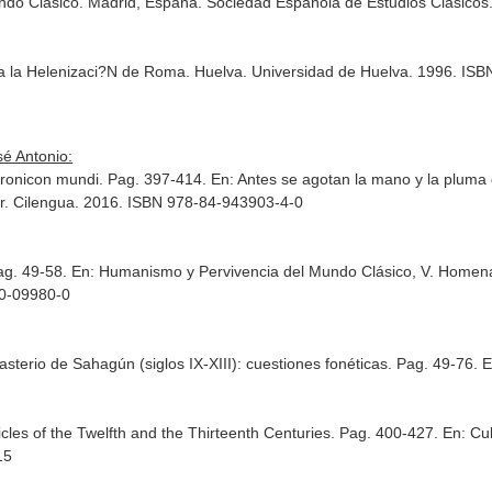
ndo Clásico. Madrid, España. Sociedad Española de Estudios Clásico
 a la Helenizaci?N de Roma. Huelva. Universidad de Huelva. 1996. IS
é Antonio:
hronicon mundi. Pag. 397-414.
En: Antes se agotan la mano y la pluma 
r
. Cilengua. 2016. ISBN 978-84-943903-4-0
Pag. 49-58.
En: Humanismo y Pervivencia del Mundo Clásico, V. Homenaj
00-09980-0
nasterio de Sahagún (siglos IX-XIII): cuestiones fonéticas. Pag. 49-76.
E
nicles of the Twelfth and the Thirteenth Centuries. Pag. 400-427.
En: Cul
015