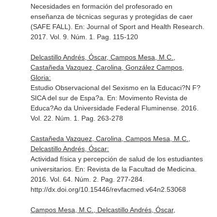
Necesidades en formación del profesorado en
enseñanza de técnicas seguras y protegidas de caer
(SAFE FALL).
En: Journal of Sport and Health Research
.
2017. Vol. 9. Núm. 1. Pag. 115-120
Delcastillo Andrés, Óscar, Campos Mesa, M.C.,
Castañeda Vazquez, Carolina, González Campos,
Gloria:
Estudio Observacional del Sexismo en la Educaci?N F?
SICA del sur de Espa?a.
En: Movimento Revista de
Educa?Ao da Universidade Federal Fluminense
. 2016.
Vol. 22. Núm. 1. Pag. 263-278
Castañeda Vazquez, Carolina, Campos Mesa, M.C.,
Delcastillo Andrés, Óscar:
Actividad física y percepción de salud de los estudiantes
universitarios.
En: Revista de la Facultad de Medicina
.
2016. Vol. 64. Núm. 2. Pag. 277-284.
http://dx.doi.org/10.15446/revfacmed.v64n2.53068
Campos Mesa, M.C., Delcastillo Andrés, Óscar,