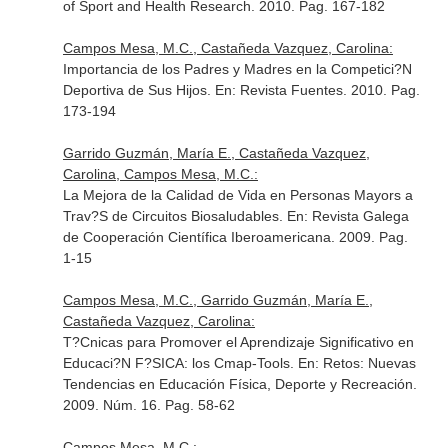
of Sport and Health Research
. 2010. Pag. 167-182
Campos Mesa, M.C., Castañeda Vazquez, Carolina:
Importancia de los Padres y Madres en la Competici?N
Deportiva de Sus Hijos.
En: Revista Fuentes
. 2010. Pag.
173-194
Garrido Guzmán, María E., Castañeda Vazquez,
Carolina, Campos Mesa, M.C.:
La Mejora de la Calidad de Vida en Personas Mayors a
Trav?S de Circuitos Biosaludables.
En: Revista Galega
de Cooperación Científica Iberoamericana
. 2009. Pag.
1-15
Campos Mesa, M.C., Garrido Guzmán, María E.,
Castañeda Vazquez, Carolina:
T?Cnicas para Promover el Aprendizaje Significativo en
Educaci?N F?SICA: los Cmap-Tools.
En: Retos: Nuevas
Tendencias en Educación Física, Deporte y Recreación
.
2009. Núm. 16. Pag. 58-62
Campos Mesa, M.C.: