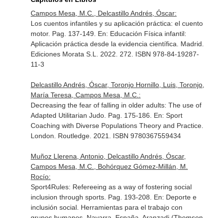
Campos Mesa, M.C., Delcastillo Andrés, Óscar:
Los cuentos infantiles y su aplicación práctica: el cuento
motor. Pag. 137-149.
En: Educación Física infantil:
Aplicación práctica desde la evidencia científica
. Madrid.
Ediciones Morata S.L. 2022. 272. ISBN 978-84-19287-
11-3
Delcastillo Andrés, Óscar, Toronjo Hornillo, Luis, Toronjo,
María Teresa, Campos Mesa, M.C.:
Decreasing the fear of falling in older adults: The use of
Adapted Utilitarian Judo. Pag. 175-186.
En: Sport
Coaching with Diverse Populations Theory and Practice
.
London. Routledge. 2021. ISBN 9780367559434
Muñoz Llerena, Antonio, Delcastillo Andrés, Óscar,
Campos Mesa, M.C., Bohórquez Gómez-Millán, M.
Rocío:
Sport4Rules: Refereeing as a way of fostering social
inclusion through sports. Pag. 193-208.
En: Deporte e
inclusión social. Herramientas para el trabajo con
grupos humanos
. Navarra, España. Aranzadi (Thomson