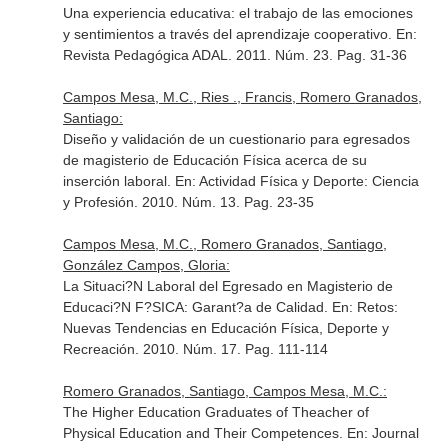
Una experiencia educativa: el trabajo de las emociones
y sentimientos a través del aprendizaje cooperativo.
En:
Revista Pedagógica ADAL
. 2011. Núm. 23. Pag. 31-36
Campos Mesa, M.C., Ries ., Francis, Romero Granados,
Santiago:
Diseño y validación de un cuestionario para egresados
de magisterio de Educación Física acerca de su
inserción laboral.
En: Actividad Física y Deporte: Ciencia
y Profesión
. 2010. Núm. 13. Pag. 23-35
Campos Mesa, M.C., Romero Granados, Santiago,
González Campos, Gloria:
La Situaci?N Laboral del Egresado en Magisterio de
Educaci?N F?SICA: Garant?a de Calidad.
En: Retos:
Nuevas Tendencias en Educación Física, Deporte y
Recreación
. 2010. Núm. 17. Pag. 111-114
Romero Granados, Santiago, Campos Mesa, M.C.:
The Higher Education Graduates of Theacher of
Physical Education and Their Competences.
En: Journal