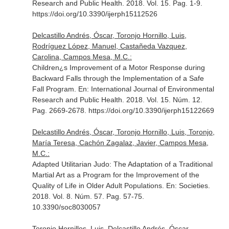
Research and Public Health
. 2018. Vol. 15. Pag. 1-9.
https://doi.org/10.3390/ijerph15112526
Delcastillo Andrés, Óscar, Toronjo Hornillo, Luis,
Rodríguez López, Manuel, Castañeda Vazquez,
Carolina, Campos Mesa, M.C.:
Children¿s Improvement of a Motor Response during
Backward Falls through the Implementation of a Safe
Fall Program.
En: International Journal of Environmental
Research and Public Health
. 2018. Vol. 15. Núm. 12.
Pag. 2669-2678. https://doi.org/10.3390/ijerph15122669
Delcastillo Andrés, Óscar, Toronjo Hornillo, Luis, Toronjo,
María Teresa, Cachón Zagalaz, Javier, Campos Mesa,
M.C.:
Adapted Utilitarian Judo: The Adaptation of a Traditional
Martial Art as a Program for the Improvement of the
Quality of Life in Older Adult Populations.
En: Societies
.
2018. Vol. 8. Núm. 57. Pag. 57-75.
10.3390/soc8030057
Toronjo Hornillos, Luis, Delcastillo Andrés, Óscar,