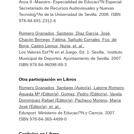
Anza II -Maestro- Especialidad de Educaci?N Especial.
Secretariado de Recursos Audiovisuales y Nuevas
Tecnolog?As de la Universidad de Sevilla. 2008. ISBN
978-84-691-2312-6
Romero Granados, Santiago, Díaz García, José,
Chacón Borrego, Fátima, Sañudo Corrales, Fco. de
Borja, Castro Lemus, Nuria, et. al.:
Los Valores Est?N en el Juego. Ed. 1. Sevilla,. Instituto
Municipal de Deportes. Ayuntamiento de Sevilla. 2007.
ISBN 978-84-96098-89-3
Otra participación en Libros
Romero Granados, Santiago (Autor/a), Latorre Romero,
Águeda Mª (Editor/a), Gomez, Pedro (Editor/a), Varela
Dominguez,Rafael (Editor/a), Pacheco Moreno, María
José (Editor/a), et. al.:
Edusport. Ministerio de Educaci?N y Ciencia. 2007.
ISBN 978-84-369-4499-0
Capítulos en Libros