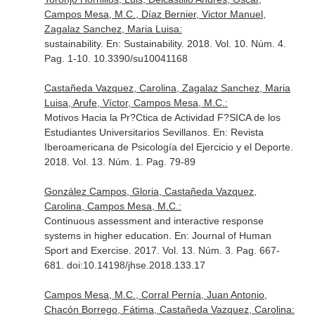
Campos Mesa, M.C., Díaz Bernier, Victor Manuel,
Zagalaz Sanchez, Maria Luisa:
sustainability.
En: Sustainability
. 2018. Vol. 10. Núm. 4.
Pag. 1-10. 10.3390/su10041168
Castañeda Vazquez, Carolina, Zagalaz Sanchez, Maria
Luisa, Arufe, Víctor, Campos Mesa, M.C.:
Motivos Hacia la Pr?Ctica de Actividad F?SICA de los
Estudiantes Universitarios Sevillanos.
En: Revista
Iberoamericana de Psicología del Ejercicio y el Deporte
.
2018. Vol. 13. Núm. 1. Pag. 79-89
González Campos, Gloria, Castañeda Vazquez,
Carolina, Campos Mesa, M.C.:
Continuous assessment and interactive response
systems in higher education.
En: Journal of Human
Sport and Exercise
. 2017. Vol. 13. Núm. 3. Pag. 667-
681. doi:10.14198/jhse.2018.133.17
Campos Mesa, M.C., Corral Pernía, Juan Antonio,
Chacón Borrego, Fátima, Castañeda Vazquez, Carolina: