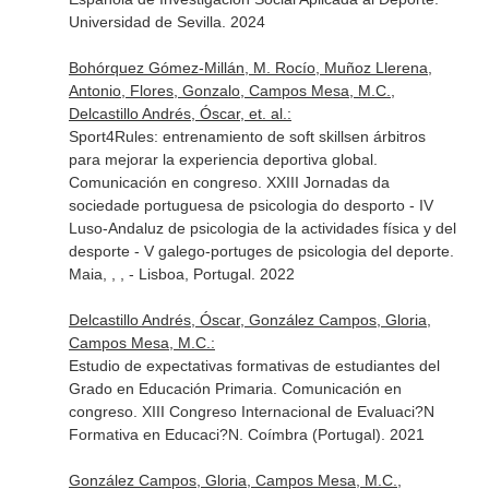
Universidad de Sevilla. 2024
Bohórquez Gómez-Millán, M. Rocío, Muñoz Llerena,
Antonio, Flores, Gonzalo, Campos Mesa, M.C.,
Delcastillo Andrés, Óscar, et. al.:
Sport4Rules: entrenamiento de soft skillsen árbitros
para mejorar la experiencia deportiva global.
Comunicación en congreso. XXIII Jornadas da
sociedade portuguesa de psicologia do desporto - IV
Luso-Andaluz de psicologia de la actividades física y del
desporte - V galego-portuges de psicologia del deporte.
Maia, , , - Lisboa, Portugal. 2022
Delcastillo Andrés, Óscar, González Campos, Gloria,
Campos Mesa, M.C.:
Estudio de expectativas formativas de estudiantes del
Grado en Educación Primaria. Comunicación en
congreso. XIII Congreso Internacional de Evaluaci?N
Formativa en Educaci?N. Coímbra (Portugal). 2021
González Campos, Gloria, Campos Mesa, M.C.,