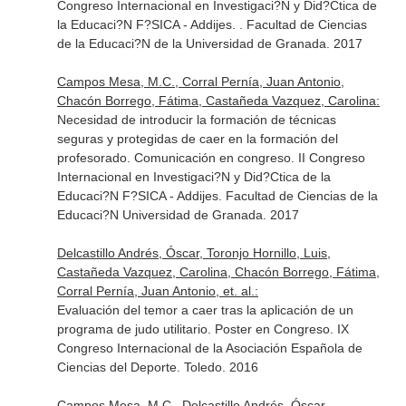
Congreso Internacional en Investigaci?N y Did?Ctica de
la Educaci?N F?SICA - Addijes. . Facultad de Ciencias
de la Educaci?N de la Universidad de Granada. 2017
Campos Mesa, M.C., Corral Pernía, Juan Antonio,
Chacón Borrego, Fátima, Castañeda Vazquez, Carolina:
Necesidad de introducir la formación de técnicas
seguras y protegidas de caer en la formación del
profesorado. Comunicación en congreso. II Congreso
Internacional en Investigaci?N y Did?Ctica de la
Educaci?N F?SICA - Addijes. Facultad de Ciencias de la
Educaci?N Universidad de Granada. 2017
Delcastillo Andrés, Óscar, Toronjo Hornillo, Luis,
Castañeda Vazquez, Carolina, Chacón Borrego, Fátima,
Corral Pernía, Juan Antonio, et. al.:
Evaluación del temor a caer tras la aplicación de un
programa de judo utilitario. Poster en Congreso. IX
Congreso Internacional de la Asociación Española de
Ciencias del Deporte. Toledo. 2016
Campos Mesa, M.C., Delcastillo Andrés, Óscar,