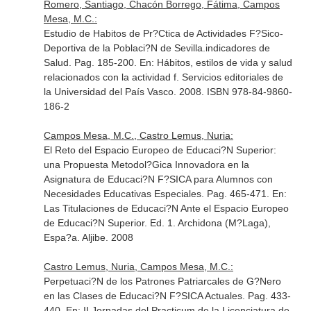
Romero, Santiago, Chacón Borrego, Fátima, Campos
Mesa, M.C.:
Estudio de Habitos de Pr?Ctica de Actividades F?Sico-
Deportiva de la Poblaci?N de Sevilla.indicadores de
Salud. Pag. 185-200.
En: Hábitos, estilos de vida y salud
relacionados con la actividad f
. Servicios editoriales de
la Universidad del País Vasco. 2008. ISBN 978-84-9860-
186-2
Campos Mesa, M.C., Castro Lemus, Nuria:
El Reto del Espacio Europeo de Educaci?N Superior:
una Propuesta Metodol?Gica Innovadora en la
Asignatura de Educaci?N F?SICA para Alumnos con
Necesidades Educativas Especiales. Pag. 465-471.
En:
Las Titulaciones de Educaci?N Ante el Espacio Europeo
de Educaci?N Superior
. Ed. 1. Archidona (M?Laga),
Espa?a. Aljibe. 2008
Castro Lemus, Nuria, Campos Mesa, M.C.:
Perpetuaci?N de los Patrones Patriarcales de G?Nero
en las Clases de Educaci?N F?SICA Actuales. Pag. 433-
440.
En: II Jornadas del Practicum de la Licenciatura de