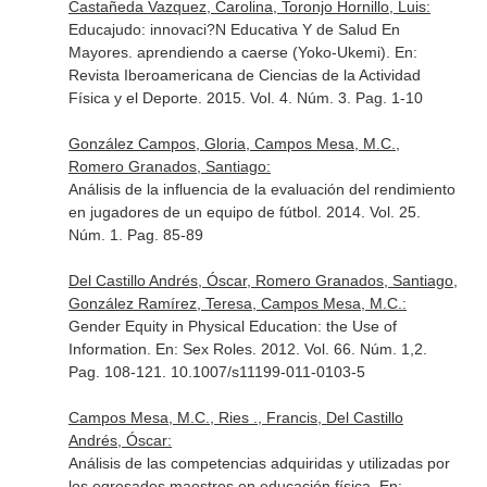
Castañeda Vazquez, Carolina, Toronjo Hornillo, Luis:
Educajudo: innovaci?N Educativa Y de Salud En
Mayores. aprendiendo a caerse (Yoko-Ukemi).
En:
Revista Iberoamericana de Ciencias de la Actividad
Física y el Deporte
. 2015. Vol. 4. Núm. 3. Pag. 1-10
González Campos, Gloria, Campos Mesa, M.C.,
Romero Granados, Santiago:
Análisis de la influencia de la evaluación del rendimiento
en jugadores de un equipo de fútbol. 2014. Vol. 25.
Núm. 1. Pag. 85-89
Del Castillo Andrés, Óscar, Romero Granados, Santiago,
González Ramírez, Teresa, Campos Mesa, M.C.:
Gender Equity in Physical Education: the Use of
Information.
En: Sex Roles
. 2012. Vol. 66. Núm. 1,2.
Pag. 108-121. 10.1007/s11199-011-0103-5
Campos Mesa, M.C., Ries ., Francis, Del Castillo
Andrés, Óscar:
Análisis de las competencias adquiridas y utilizadas por
los egresados maestros en educación física.
En: