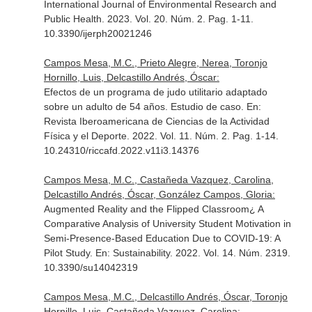
International Journal of Environmental Research and
Public Health
. 2023. Vol. 20. Núm. 2. Pag. 1-11.
10.3390/ijerph20021246
Campos Mesa, M.C., Prieto Alegre, Nerea, Toronjo
Hornillo, Luis, Delcastillo Andrés, Óscar:
Efectos de un programa de judo utilitario adaptado
sobre un adulto de 54 años. Estudio de caso.
En:
Revista Iberoamericana de Ciencias de la Actividad
Física y el Deporte
. 2022. Vol. 11. Núm. 2. Pag. 1-14.
10.24310/riccafd.2022.v11i3.14376
Campos Mesa, M.C., Castañeda Vazquez, Carolina,
Delcastillo Andrés, Óscar, González Campos, Gloria:
Augmented Reality and the Flipped Classroom¿ A
Comparative Analysis of University Student Motivation in
Semi-Presence-Based Education Due to COVID-19: A
Pilot Study.
En: Sustainability
. 2022. Vol. 14. Núm. 2319.
10.3390/su14042319
Campos Mesa, M.C., Delcastillo Andrés, Óscar, Toronjo
Hornillo, Luis, Castañeda Vazquez, Carolina: