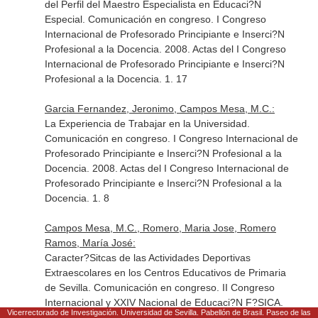
del Perfil del Maestro Especialista en Educaci?N
Especial. Comunicación en congreso. I Congreso
Internacional de Profesorado Principiante e Inserci?N
Profesional a la Docencia. 2008. Actas del I Congreso
Internacional de Profesorado Principiante e Inserci?N
Profesional a la Docencia. 1. 17
Garcia Fernandez, Jeronimo, Campos Mesa, M.C.:
La Experiencia de Trabajar en la Universidad.
Comunicación en congreso. I Congreso Internacional de
Profesorado Principiante e Inserci?N Profesional a la
Docencia. 2008. Actas del I Congreso Internacional de
Profesorado Principiante e Inserci?N Profesional a la
Docencia. 1. 8
Campos Mesa, M.C., Romero, Maria Jose, Romero
Ramos, María José:
Caracter?Sitcas de las Actividades Deportivas
Extraescolares en los Centros Educativos de Primaria
de Sevilla. Comunicación en congreso. II Congreso
Internacional y XXIV Nacional de Educaci?N F?SICA.
Vicerrectorado de Investigación. Universidad de Sevilla. Pabellón de Brasil. Paseo de las
Palma de Mallorca. 2007. Educaci?N F?SICA en el Siglo