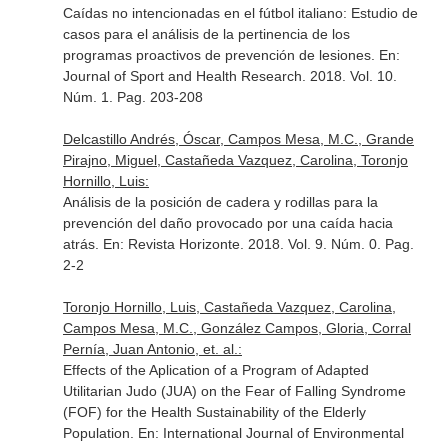
Caídas no intencionadas en el fútbol italiano: Estudio de
casos para el análisis de la pertinencia de los
programas proactivos de prevención de lesiones.
En:
Journal of Sport and Health Research
. 2018. Vol. 10.
Núm. 1. Pag. 203-208
Delcastillo Andrés, Óscar, Campos Mesa, M.C., Grande
Pirajno, Miguel, Castañeda Vazquez, Carolina, Toronjo
Hornillo, Luis:
Análisis de la posición de cadera y rodillas para la
prevención del daño provocado por una caída hacia
atrás.
En: Revista Horizonte
. 2018. Vol. 9. Núm. 0. Pag.
2-2
Toronjo Hornillo, Luis, Castañeda Vazquez, Carolina,
Campos Mesa, M.C., González Campos, Gloria, Corral
Pernía, Juan Antonio, et. al.:
Effects of the Aplication of a Program of Adapted
Utilitarian Judo (JUA) on the Fear of Falling Syndrome
(FOF) for the Health Sustainability of the Elderly
Population.
En: International Journal of Environmental