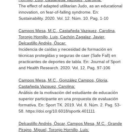
The effect of adapted utilitarian Judo, as an educational
innovation, on fear-of-falling syndrome.
En:
Sustainability
. 2020. Vol. 12. Núm. 10. Pag. 1-10
Campos Mesa, M.C., Castañeda Vazquez, Carolina,
Toronjo Hornillo, Luis, Cachón Zagalaz, Javier,
Delcastillo Andrés, Óscar:
Incidencia de caídas y necesidad de formación en
técnicas protegidas y seguras de caer (Safe Fall) en
practicantes de deportes de tabla.
En: Journal of Sport
and Health Research
. 2020. Vol. 12. Pag. 97-106
Campos Mesa, M.C., González Campos, Gloria,
Castañeda Vazquez, Carolina:
Análisis de la motivación del estudiante de educación
superior participante en una propuesta de evaluación
formativa.
En: Sport TK
. 2019. Vol. 8. Núm. 2. Pag. 53-
58. https://doi.org/10.6018/sportk.401111
Delcastillo Andrés, Óscar, Campos Mesa, M.C., Grande
Pirajno, Miguel, Toronjo Hornillo, Luis: