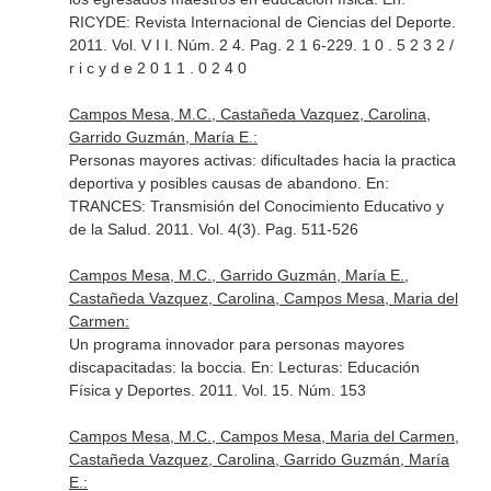
RICYDE: Revista Internacional de Ciencias del Deporte
.
2011. Vol. V I I. Núm. 2 4. Pag. 2 1 6-229. 1 0 . 5 2 3 2 /
r i c y d e 2 0 1 1 . 0 2 4 0
Campos Mesa, M.C., Castañeda Vazquez, Carolina,
Garrido Guzmán, María E.:
Personas mayores activas: dificultades hacia la practica
deportiva y posibles causas de abandono.
En:
TRANCES: Transmisión del Conocimiento Educativo y
de la Salud
. 2011. Vol. 4(3). Pag. 511-526
Campos Mesa, M.C., Garrido Guzmán, María E.,
Castañeda Vazquez, Carolina, Campos Mesa, Maria del
Carmen:
Un programa innovador para personas mayores
discapacitadas: la boccia.
En: Lecturas: Educación
Física y Deportes
. 2011. Vol. 15. Núm. 153
Campos Mesa, M.C., Campos Mesa, Maria del Carmen,
Castañeda Vazquez, Carolina, Garrido Guzmán, María
E.: