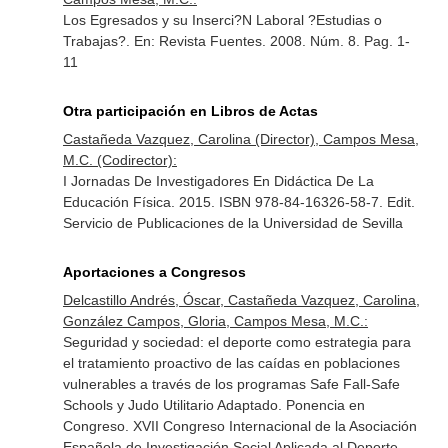
Los Egresados y su Inserci?N Laboral ?Estudias o
Trabajas?.
En: Revista Fuentes
. 2008. Núm. 8. Pag. 1-
11
Otra participación en Libros de Actas
Castañeda Vazquez, Carolina (Director), Campos Mesa,
M.C. (Codirector):
I Jornadas De Investigadores En Didáctica De La
Educación Física. 2015. ISBN 978-84-16326-58-7. Edit.
Servicio de Publicaciones de la Universidad de Sevilla
Aportaciones a Congresos
Delcastillo Andrés, Óscar, Castañeda Vazquez, Carolina,
González Campos, Gloria, Campos Mesa, M.C.:
Seguridad y sociedad: el deporte como estrategia para
el tratamiento proactivo de las caídas en poblaciones
vulnerables a través de los programas Safe Fall-Safe
Schools y Judo Utilitario Adaptado. Ponencia en
Congreso. XVII Congreso Internacional de la Asociación
Española de Investigación Social Aplicada al Deporte.