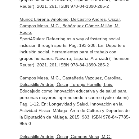
Reuter). 2021. 261. ISBN 978-84-1390-285-2
Muñoz Llerena, Anotonio, Delcastillo Andrés, Óscar,
Campos Mesa, M.C., Bohórquez Gómez-Millán, M.
Rocío:
Sport4Rules: Refeering as a way of fostering social
inclusion through sports. Pag. 193-208.
En: Deporte e
inclusión social. Herramientas para el trabajo con
grupos humanos
. Navarra, España. Aranzadi (Thomson
Reuter). 2021. 261. ISBN 978-84-1390-285-2
Campos Mesa, M.C., Castañeda Vazquez, Carolina,
Delcastillo Andrés, Óscar, Toronjo Hornillo, Luis:
Educajudo como innovación educativa y de salud para
personas mayores: aprendiendo a caerse (yoko-ukemi).
Pag. 1-12.
En: Longevidad y Salud. Innovación en la
Actividad Física
. Málaga. Área de Cultura y Deportes de
la Diputación de Málaga. 2015. 983. ISBN 978-84-7785-
955-0
Delcastillo Andrés, Óscar, Campos Mesa, M.C.,