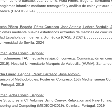
rmen, Leñero Bardallo, Juan Antonio, Acha Piñero, Begoña, Bernabeu W
ngiomas infantiles mediante termografía y análisis de color y textur
024). , , , , , , , , , , , , , , , , , , , , , , , , , , , , , , , , , , , , , , , , , , , , 
cha Piñero, Begoña, Pérez Carrasco, Jose Antonio, Leñero Bardallo, Ju
ngiomas mediante nuevos estadísticos extraídos de matrices de coocu
a de Ingeniería Biomédica (CASEIB 2024). , , , , , , , , , , , , , , , , , , , , , ,
, , , . . Universidad de Sevilla. 2024
armen, Acha Piñero, Begoña:
n volúmenes TAC mediante relajación convexa. Comunicación en cong
019). Hospital Universitario Marqués de Valdecilla (HUMV), Santande
cha Piñero, Begoña, Pérez Carrasco, Jose Antonio:
ison of Methodologies. Poster en Congreso. 15th Mediterranean Conf
Portugal. 2019
armen, Acha Piñero, Begoña:
e Structures in CT Volumes Using Convex Relaxation and Fine-Tuning
ineering and Computing (MEDICON2019). Coimbra, Portugal. 2019