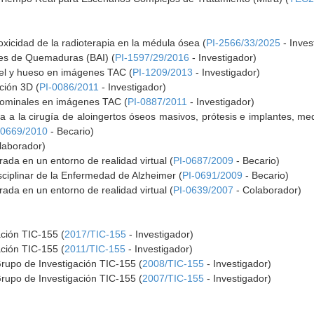
toxicidad de la radioterapia en la médula ósea (
PI-2566/33/2025
- Inves
nes de Quemaduras (BAI) (
PI-1597/29/2016
- Investigador)
el y hueso en imágenes TAC (
PI-1209/2013
- Investigador)
ción 3D (
PI-0086/2011
- Investigador)
ominales en imágenes TAC (
PI-0887/2011
- Investigador)
ada a la cirugía de aloingertos óseos masivos, prótesis e implantes, 
-0669/2010
- Becario)
laborador)
rada en un entorno de realidad virtual (
PI-0687/2009
- Becario)
ciplinar de la Enfermedad de Alzheimer (
PI-0691/2009
- Becario)
rada en un entorno de realidad virtual (
PI-0639/2007
- Colaborador)
ación TIC-155 (
2017/TIC-155
- Investigador)
ación TIC-155 (
2011/TIC-155
- Investigador)
Grupo de Investigación TIC-155 (
2008/TIC-155
- Investigador)
Grupo de Investigación TIC-155 (
2007/TIC-155
- Investigador)