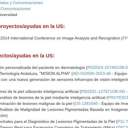
ñales y Comunicaciones
y Comunicaciones
niversidad
proyectos/ayudas en la US:
 2014 International Conference on Image Analysis and Recognition (
PP
yectos/ayudas en la US:
ción personalizada del paciente en dermatología (
PID2024-157491OB-I
 Tecnología Andaluza, "MISION ALPHA" (
AEI-010500-2023-46
- Equipo 
 con una nueva generación de sensores infrarrojos de visión inteligent
es de la piel utilizando inteligencia artificial (
PID2021-127871OB-I00
-
álisis de lesiones de la piel mediante inteligencia artificial (
PROYEXC
criminación de lesiones malignas de la piel (
US-1381640
- Equipo de Inve
Análisis de Malignidad de Lesiones Pigmentadas Basada en Imágenes V
ción)
ctrales para el Diagnóstico de Lesiones Pigmentadas de la Piel (
P11-
Tiempo Real para Escenarios Complejos de Tratamiento (Mitra) (
TEC2