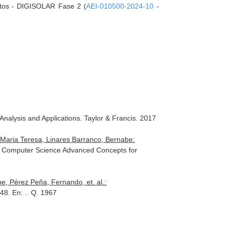
ntos - DIGISOLAR Fase 2 (
AEI-010500-2024-10
-
nalysis and Applications
. Taylor & Francis. 2017
Maria Teresa, Linares Barranco, Bernabe:
 Computer Science Advanced Concepts for
e, Pérez Peña, Fernando, et. al.:
148.
En: .
. Q. 1967