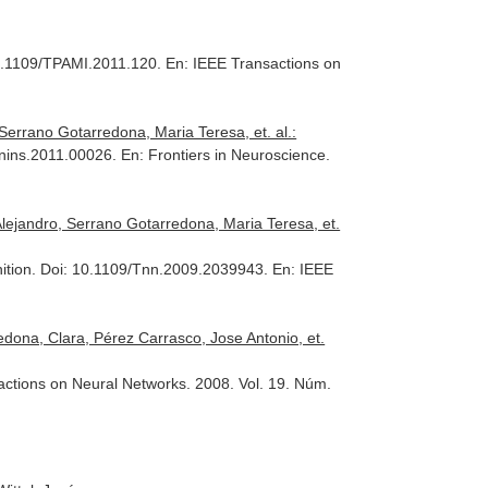
10.1109/TPAMI.2011.120.
En: IEEE Transactions on
rrano Gotarredona, Maria Teresa, et. al.:
/fnins.2011.00026.
En: Frontiers in Neuroscience
.
ejandro, Serrano Gotarredona, Maria Teresa, et.
nition. Doi: 10.1109/Tnn.2009.2039943.
En: IEEE
dona, Clara, Pérez Carrasco, Jose Antonio, et.
actions on Neural Networks
. 2008. Vol. 19. Núm.