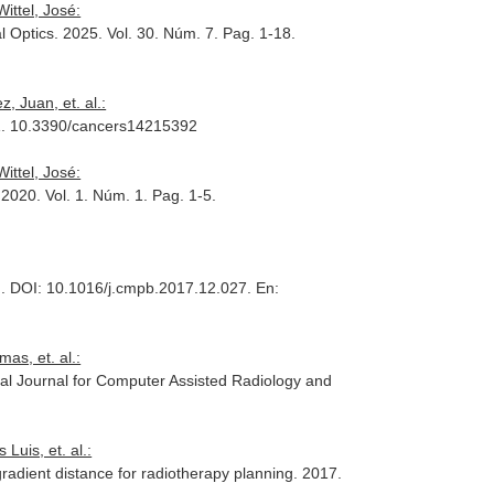
ittel, José:
l Optics
. 2025. Vol. 30. Núm. 7. Pag. 1-18.
, Juan, et. al.:
21. 10.3390/cancers14215392
ittel, José:
 2020. Vol. 1. Núm. 1. Pag. 1-5.
h. DOI: 10.1016/j.cmpb.2017.12.027.
En:
as, et. al.:
nal Journal for Computer Assisted Radiology and
Luis, et. al.:
adient distance for radiotherapy planning. 2017.