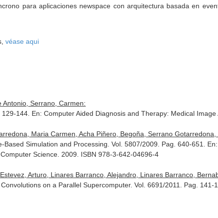
síncrono para aplicaciones newspace con arquitectura basada en eve
s,
véase aqui
e Antonio, Serrano, Carmen:
. 129-144.
En: Computer Aided Diagnosis and Therapy: Medical Image A
tarredona, Maria Carmen, Acha Piñero, Begoña, Serrano Gotarredona, 
e-Based Simulation and Processing. Vol. 5807/2009. Pag. 640-651.
En:
in Computer Science
. 2009. ISBN 978-3-642-04696-4
tevez, Arturo, Linares Barranco, Alejandro, Linares Barranco, Bernab
Convolutions on a Parallel Supercomputer. Vol. 6691/2011. Pag. 141-