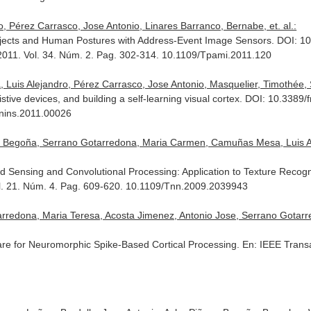
, Pérez Carrasco, Jose Antonio, Linares Barranco, Bernabe, et. al.:
 Objects and Human Postures with Address-Event Image Sensors. DOI: 
 2011. Vol. 34. Núm. 2. Pag. 302-314. 10.1109/Tpami.2011.120
is Alejandro, Pérez Carrasco, Jose Antonio, Masquelier, Timothée, Se
stive devices, and building a self-learning visual cortex. DOI: 10.3389
fnins.2011.00026
o, Begoña, Serrano Gotarredona, Maria Carmen, Camuñas Mesa, Luis Al
 Sensing and Convolutional Processing: Application to Texture Recog
ol. 21. Núm. 4. Pag. 609-620. 10.1109/Tnn.2009.2039943
rredona, Maria Teresa, Acosta Jimenez, Antonio Jose, Serrano Gotarre
re for Neuromorphic Spike-Based Cortical Processing.
En: IEEE Trans