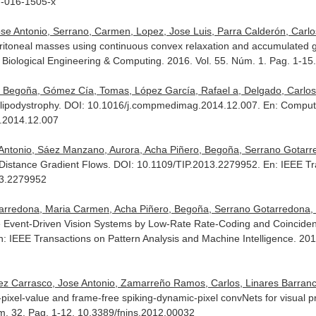
7-016-1505-x
se Antonio, Serrano, Carmen, Lopez, Jose Luis, Parra Calderón, Carlos 
itoneal masses using continuous convex relaxation and accumulated gr
 Biological Engineering & Computing
. 2016. Vol. 55. Núm. 1. Pag. 1-1
 Begoña, Gómez Cía, Tomas, López García, Rafael a, Delgado, Carlos, 
by lipodystrophy. DOI: 10.1016/j.compmedimag.2014.12.007.
En: Comput
.2014.12.007
 Antonio, Sáez Manzano, Aurora, Acha Piñero, Begoña, Serrano Gotar
-Distance Gradient Flows. DOI: 10.1109/TIP.2013.2279952.
En: IEEE T
13.2279952
tarredona, Maria Carmen, Acha Piñero, Begoña, Serrano Gotarredona, 
Event-Driven Vision Systems by Low-Rate Rate-Coding and Coincidenc
n: IEEE Transactions on Pattern Analysis and Machine Intelligence
. 20
ez Carrasco, Jose Antonio, Zamarreño Ramos, Carlos, Linares Barranco,
ixel-value and frame-free spiking-dynamic-pixel convNets for visual 
úm. 32. Pag. 1-12. 10.3389/fnins.2012.00032