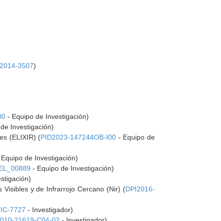
2014-3507
)
00
- Equipo de Investigación)
de Investigación)
es (ELIXIR) (
PID2023-147244OB-I00
- Equipo de
 Equipo de Investigación)
EL_00889
- Equipo de Investigación)
stigación)
isibles y de Infrarrojo Cercano (Nir) (
DPI2016-
TIC-7727
- Investigador)
010-21619-C04-02
- Investigador)