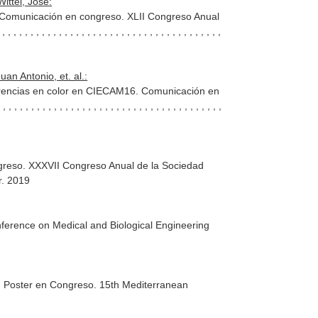
ittel, José:
a. Comunicación en congreso. XLII Congreso Anual
, , , , , , , , , , , , , , , , , , , , , , , , , , , , , , , , ,
an Antonio, et. al.:
rrencias en color en CIECAM16. Comunicación en
 , , , , , , , , , , , , , , , , , , , , , , , , , , , , , ,
reso. XXXVII Congreso Anual de la Sociedad
r. 2019
erence on Medical and Biological Engineering
. Poster en Congreso. 15th Mediterranean