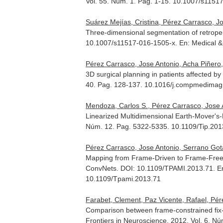
Vol. 55. Núm. 1. Pag. 1-15. 10.1007/s1151
Suárez Mejías, Cristina, Pérez Carrasco, Jo
Three-dimensional segmentation of retroper
10.1007/s11517-016-1505-x.
En: Medical &
Pérez Carrasco, Jose Antonio, Acha Piñero,
3D surgical planning in patients affected 
40. Pag. 128-137. 10.1016/j.compmedimag
Mendoza, Carlos S., Pérez Carrasco, Jose
Linearized Multidimensional Earth-Mover's
Núm. 12. Pag. 5322-5335. 10.1109/Tip.20
Pérez Carrasco, Jose Antonio, Serrano Go
Mapping from Frame-Driven to Frame-Free 
ConvNets. DOI: 10.1109/TPAMI.2013.71.
E
10.1109/Tpami.2013.71
Farabet, Clement, Paz Vicente, Rafael, Pér
Comparison between frame-constrained fix-p
Frontiers in Neuroscience
. 2012. Vol. 6. N