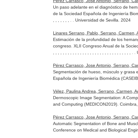
Pérez Carrasco, Jose Antonio, Serrano, Ca
Un paso adelante en el diagnóstico de hema
de la Sociedad Española de Ingeniería Biomédica (CASEIB 2
, , , , , , , . . Universidad de Sevilla. 2024
Linares Serrano, Pablo, Serrano, Carmen, A
Estimación de la profundidad de los hema
congreso. XLII Congreso Anual de la Sociedad Español
, , , , , , , , , , , , , , , , , , , , , , , , , , , , , 
Pérez Carrasco, Jose Antonio, Serrano, C
Segmentación de hueso, músculo y grasa e
Española de Ingeniería Biomédica (CASEIB2
Vélez, Paulina Andrea, Serrano, Carmen, A
Dermoscopic Image Segmentation: A Compar
and Computing (MEDICON2019). Coimbra, 
Pérez Carrasco, Jose Antonio, Serrano, C
Automatic Segmentation of Bone and Muscl
Conference on Medical and Biological Eng