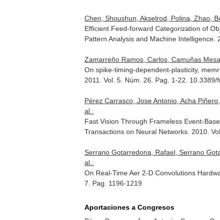
Chen, Shoushun, Akselrod, Polina, Zhao, Bo
Efficient Feed-forward Categorization of
Pattern Analysis and Machine Intelligence
.
Zamarreño Ramos, Carlos, Camuñas Mesa, Lu
On spike-timing-dependent-plasticity, memri
2011. Vol. 5. Núm. 26. Pag. 1-22. 10.3389/
Pérez Carrasco, Jose Antonio, Acha Piñer
al.:
Fast Vision Through Frameless Event-Based
Transactions on Neural Networks
. 2010. V
Serrano Gotarredona, Rafael, Serrano Gota
al.:
On Real-Time Aer 2-D Convolutions Hardwa
7. Pag. 1196-1219
Aportaciones a Congresos