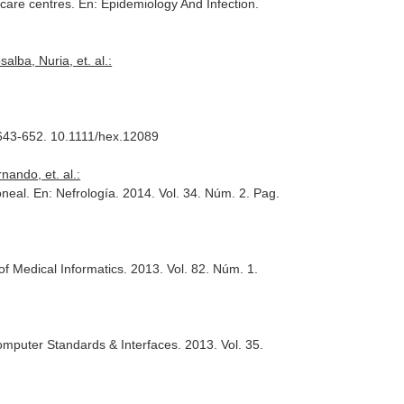
hcare centres.
En: Epidemiology And Infection
.
lba, Nuria, et. al.:
 643-652. 10.1111/hex.12089
nando, et. al.:
oneal.
En: Nefrología
. 2014. Vol. 34. Núm. 2. Pag.
 of Medical Informatics
. 2013. Vol. 82. Núm. 1.
omputer Standards & Interfaces
. 2013. Vol. 35.