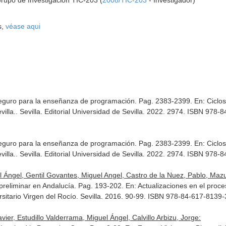
Grupo de Investigación TIC-203 (
2008/TIC-203
- Investigador)
s,
véase aqui
seguro para la enseñanza de programación. Pag. 2383-2399.
En: Ciclo
illa.
. Sevilla. Editorial Universidad de Sevilla. 2022. 2974. ISBN 978
seguro para la enseñanza de programación. Pag. 2383-2399.
En: Ciclo
illa.
. Sevilla. Editorial Universidad de Sevilla. 2022. 2974. ISBN 978
el Ángel, Gentil Govantes, Miguel Angel, Castro de la Nuez, Pablo, Mazue
 preliminar en Andalucía. Pag. 193-202.
En: Actualizaciones en el proc
rsitario Virgen del Rocío. Sevilla. 2016. 90-99. ISBN 978-84-617-8139-
er, Estudillo Valderrama, Miguel Ángel, Calvillo Arbizu, Jorge: