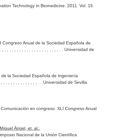
mation Technology in Biomedicine
. 2011. Vol. 15.
II Congreso Anual de la Sociedad Española de
, , , , , , , , , , , , , , , , , , , , , , , , . . Universidad de
 de la Sociedad Española de Ingeniería
 , , , , , , , , , , , , , , , , , . . Universidad de Sevilla.
s. Comunicación en congreso. XLI Congreso Anual
iguel Ángel, et. al.:
mposio Nacional de la Unión Científica