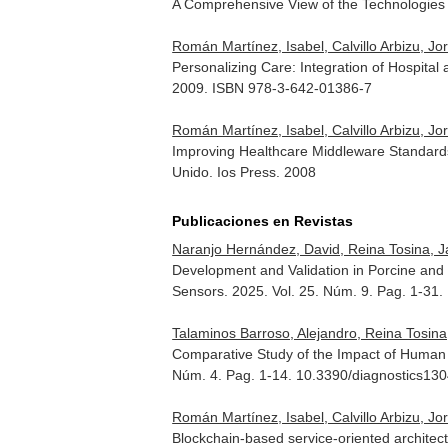
A Comprehensive View of the Technologies 
Román Martínez, Isabel, Calvillo Arbizu, J
Personalizing Care: Integration of Hospita
2009. ISBN 978-3-642-01386-7
Román Martínez, Isabel, Calvillo Arbizu, 
Improving Healthcare Middleware Standard
Unido. Ios Press. 2008
Publicaciones en Revistas
Naranjo Hernández, David, Reina Tosina, Jav
Development and Validation in Porcine and
Sensors
. 2025. Vol. 25. Núm. 9. Pag. 1-3
Talaminos Barroso, Alejandro, Reina Tosina, 
Comparative Study of the Impact of Human 
Núm. 4. Pag. 1-14. 10.3390/diagnostics13
Román Martínez, Isabel, Calvillo Arbizu, Jo
Blockchain-based service-oriented architec