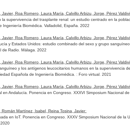
Javier, Roa Romero, Laura María, Calvillo Arbizu, Jorge, Pérez Valdivia
n la supervivencia del trasplante renal: un estudio centrado en la pob
 Ingeniería Biomédica. Valladolid, España. 2022
Javier, Roa Romero, Laura María, Calvillo Arbizu, Jorge, Pérez Valdivia
alucía y Estados Unidos: estudio combinado del sexo y grupo sanguín
al de Radio. Málaga. 2022
Javier, Roa Romero, Laura María, Calvillo Arbizu, Jorge, Pérez Valdivia
anguíneo y los antígenos leucocitarios humanos en la supervivencia de
edad Española de Ingeniería Biomédica. : Foro virtual. 2021
Javier, Roa Romero, Laura María, Calvillo Arbizu, Jorge, Pérez Valdivia
nal en Andalucía. Ponencia en Congreso. XXXVI Simposium Nacional de l
, Román Martínez, Isabel, Reina Tosina, Javier:
basada en IoT. Ponencia en Congreso. XXXV Simposium Nacional de la Un
 2020