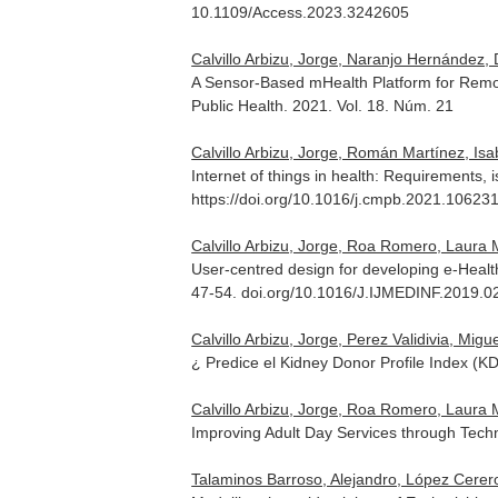
10.1109/Access.2023.3242605
Calvillo Arbizu, Jorge, Naranjo Hernández,
A Sensor-Based mHealth Platform for Remote
Public Health
. 2021. Vol. 18. Núm. 21
Calvillo Arbizu, Jorge, Román Martínez, Isab
Internet of things in health: Requirements,
https://doi.org/10.1016/j.cmpb.2021.10623
Calvillo Arbizu, Jorge, Roa Romero, Laura M
User-centred design for developing e-Healt
47-54. doi.org/10.1016/J.IJMEDINF.2019.0
Calvillo Arbizu, Jorge, Perez Validivia, Mig
¿ Predice el Kidney Donor Profile Index (KD
Calvillo Arbizu, Jorge, Roa Romero, Laura M
Improving Adult Day Services through Tec
Talaminos Barroso, Alejandro, López Cerero