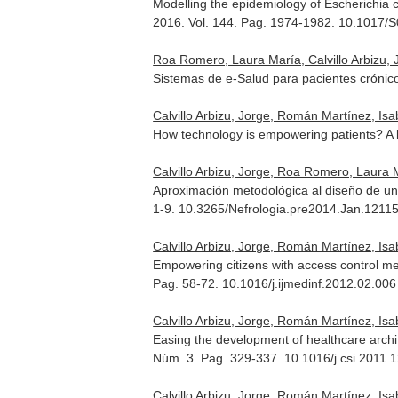
Modelling the epidemiology of Escherichia 
2016. Vol. 144. Pag. 1974-1982. 10.1017
Roa Romero, Laura María, Calvillo Arbizu, J
Sistemas de e-Salud para pacientes crónic
Calvillo Arbizu, Jorge, Román Martínez, Is
How technology is empowering patients? A l
Calvillo Arbizu, Jorge, Roa Romero, Laura M
Aproximación metodológica al diseño de un s
1-9. 10.3265/Nefrologia.pre2014.Jan.1211
Calvillo Arbizu, Jorge, Román Martínez, Is
Empowering citizens with access control me
Pag. 58-72. 10.1016/j.ijmedinf.2012.02.006
Calvillo Arbizu, Jorge, Román Martínez, Is
Easing the development of healthcare arch
Núm. 3. Pag. 329-337. 10.1016/j.csi.2011.
Calvillo Arbizu, Jorge, Román Martínez, Is