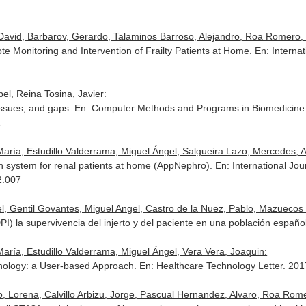
 David, Barbarov, Gerardo, Talaminos Barroso, Alejandro, Roa Romero, L
 Monitoring and Intervention of Frailty Patients at Home.
En: Interna
el, Reina Tosina, Javier:
 issues, and gaps.
En: Computer Methods and Programs in Biomedicine
1
aría, Estudillo Valderrama, Miguel Ángel, Salgueira Lazo, Mercedes, Are
h system for renal patients at home (AppNephro).
En: International Jou
2.007
uel, Gentil Govantes, Miguel Angel, Castro de la Nuez, Pablo, Mazuecos B
PI) la supervivencia del injerto y del paciente en una población españ
aría, Estudillo Valderrama, Miguel Ángel, Vera Vera, Joaquin:
hnology: a User-based Approach.
En: Healthcare Technology Letter
. 201
, Lorena, Calvillo Arbizu, Jorge, Pascual Hernandez, Alvaro, Roa Romer