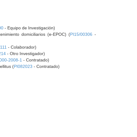
00
- Equipo de Investigación)
nimiento domiciliarios (e-EPOC) (
PI15/00306
-
0111
- Colaborador)
214
- Otro Investigador)
000-2008-1
- Contratado)
llitus (
PI082023
- Contratado)