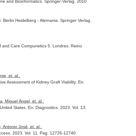
ine and Bioinformatics
. Springer-Verlag. 2010
d
. Berlin Heidelberg - Alemania. Springer-Verlag.
l and Care Compunetics 5
. Londres, Reino
e, et. al.:
e Assessment of Kidney Graft Viability.
En:
, Miguel Ángel, et. al.:
 United States.
En: Diagnostics
. 2023. Vol. 13.
Antonio José, et. al.:
ccess
. 2023. Vol. 11. Pag. 12726-12740.