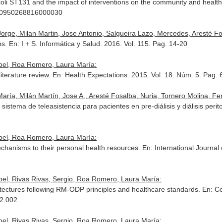
coli ST131 and the impact of interventions on the community and healt
/S0950268816000030
orge, Milan Martin, Jose Antonio, Salgueira Lazo, Mercedes, Aresté Fosa
os.
En: I + S. Informática y Salud
. 2016. Vol. 115. Pag. 14-20
abel, Roa Romero, Laura María:
iterature review.
En: Health Expectations
. 2015. Vol. 18. Núm. 5. Pag.
aría, Milán Martín, Jose A., Aresté Fosalba, Nuria, Tornero Molina, Fer
istema de teleasistencia para pacientes en pre-diálisis y diálisis perit
5
abel, Roa Romero, Laura María:
chanisms to their personal health resources.
En: International Journal
abel, Rivas Rivas, Sergio, Roa Romero, Laura María:
itectures following RM-ODP principles and healthcare standards.
En: C
12.002
abel, Rivas Rivas, Sergio, Roa Romero, Laura María: