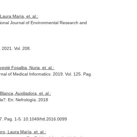
aura María, et. al.:
tional Journal of Environmental Research and
. 2021. Vol. 208.
sté Fosalba, Nuria, et. al.:
rnal of Medical Informatics
. 2019. Vol. 125. Pag.
lanca, Auxiliadora, et. al.:
ola?.
En: Nefrología
. 2018
7. Pag. 1-5. 10.1049/htl.2016.0099
o, Laura María, et. al.: