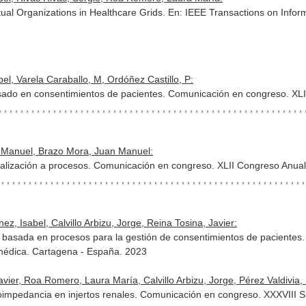
tual Organizations in Healthcare Grids.
En: IEEE Transactions on Infor
bel, Varela Caraballo, M, Ordóñez Castillo, P:
asado en consentimientos de pacientes. Comunicación en congreso. XL
 , , , , , , , , , , , , , , , , , , , , , , , , , , , , , , , , , , , , , , , , , , , , , , , , 
 Manuel, Brazo Mora, Juan Manuel:
ñalización a procesos. Comunicación en congreso. XLII Congreso Anual
 , , , , , , , , , , , , , , , , , , , , , , , , , , , , , , , , , , , , , , , , , , , , , , , , ,
z, Isabel, Calvillo Arbizu, Jorge, Reina Tosina, Javier:
 basada en procesos para la gestión de consentimientos de paciente
médica. Cartagena - España. 2023
ier, Roa Romero, Laura María, Calvillo Arbizu, Jorge, Pérez Valdivia, M
mpedancia en injertos renales. Comunicación en congreso. XXXVIII Si