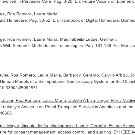
Involved in Pervasive Care. Pag. 3-20.
En: Future Visions on Biomedic
orge, Roa Romero, Laura María:
l and Homecare. Pag. 33-52.
En: Handbook of Digital Homecare, Biome
Jorge, Roa Romero, Laura María, Madinabeitia Luque, Germán:
s With Semantic Methods and Technologies. Pag. 181-189.
En: Medica
ier, Roa Romero, Laura María, Barbarov, Gerardo, Calvillo Arbizu, Jorg
 Human Models of a Bioimpedance Spectroscopy System for the Objectiv
1. 10.3390/s25092871
Javier, Roa Romero, Laura María, Calvillo Arbizu, Jorge, Pérez Valdivia
Leukocyte Antigens on Renal Transplant Survival in Andalusia and the
040608
rge, Mayor, Vicente Jesús, Madinabeitia Luque, Germán, Estepa Alonso, 
ture for consent management, access control, and auditing.
En: IEEE A