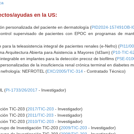
ca
yectos/ayudas en la US:
ción personalizada del paciente en dermatología (
PID2024-157491OB-I
control supervisado de pacientes con EPOC en programas de mante
para la teleasistencia integral de pacientes renales (e-Nefro) (
PI11/0
una Arquitectura Abierta para Asistencia a Mayores (Id3am) (
P10-TIC-6
integrable en implantes para la detección precoz de biofilms (
PSE-010
personalizadas de la insuficiencia renal crónica terminal en diabetes me
a nefrología: NEFROTEL (
EXC/2005/TIC-314
- Contratado Técnico)
L (
PI-1733/26/2017
- Investigador)
ación TIC-203 (
2017/TIC-203
- Investigador)
ación TIC-203 (
2011/TIC-203
- Investigador)
ación TIC-203 (
2010/TIC-203
- Investigador)
Grupo de Investigación TIC-203 (
2009/TIC-203
- Investigador)