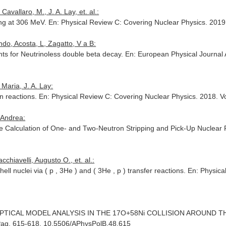
avallaro, M., J. A. Lay, et. al.:
ing at 306 MeV.
En: Physical Review C: Covering Nuclear Physics
. 201
do, Acosta, L, Zagatto, V a B:
s for Neutrinoless double beta decay.
En: European Physical Journal 
 Maria, J. A. Lay:
n reactions.
En: Physical Review C: Covering Nuclear Physics
. 2018. 
, Andrea:
he Calculation of One- and Two-Neutron Stripping and Pick-Up Nuclear
cchiavelli, Augusto O., et. al.:
hell nuclei via ( p , 3He ) and ( 3He , p ) transfer reactions.
En: Physica
PTICAL MODEL ANALYSIS IN THE 17O+58Ni COLLISION AROUND 
 Pag. 615-618. 10.5506/APhysPolB.48.615