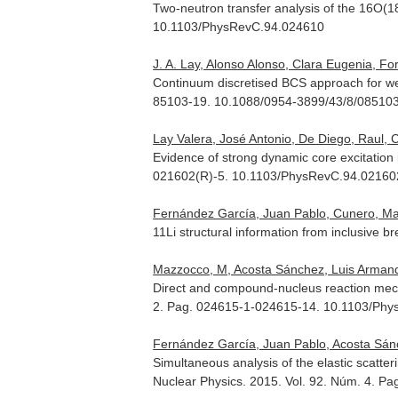
Two-neutron transfer analysis of the 16O(
10.1103/PhysRevC.94.024610
J. A. Lay, Alonso Alonso, Clara Eugenia, For
Continuum discretised BCS approach for w
85103-19. 10.1088/0954-3899/43/8/08510
Lay Valera, José Antonio, De Diego, Raul, 
Evidence of strong dynamic core excitation
021602(R)-5. 10.1103/PhysRevC.94.02160
Fernández García, Juan Pablo, Cunero, Mari
11Li structural information from inclusive
Mazzocco, M, Acosta Sánchez, Luis Armando, 
Direct and compound-nucleus reaction mec
2. Pag. 024615-1-024615-14. 10.1103/Ph
Fernández García, Juan Pablo, Acosta Sánc
Simultaneous analysis of the elastic scatte
Nuclear Physics
. 2015. Vol. 92. Núm. 4. 