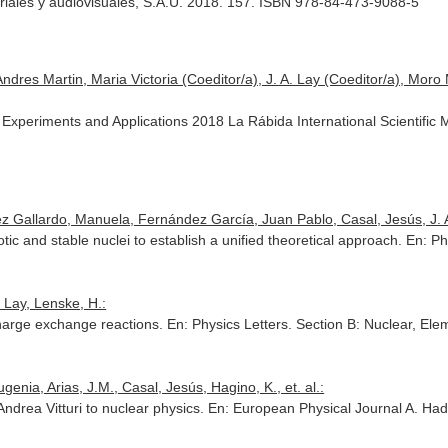
riales y audiovisuales, S.A.U. 2018. 157. ISBN 978-84-473-9088-5
dres Martin, Maria Victoria (Coeditor/a), J. A. Lay (Coeditor/a), Moro
 Experiments and Applications 2018 La Rábida International Scientific 
z Gallardo, Manuela, Fernández García, Juan Pablo, Casal, Jesús, J. 
otic and stable nuclei to establish a unified theoretical approach.
En: Ph
A. Lay, Lenske, H.:
charge exchange reactions.
En: Physics Letters. Section B: Nuclear, El
enia, Arias, J.M., Casal, Jesús, Hagino, K., et. al.:
 Andrea Vitturi to nuclear physics.
En: European Physical Journal A. Had