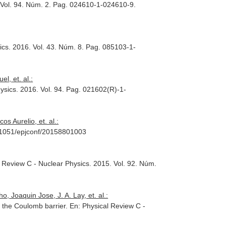
 Vol. 94. Núm. 2. Pag. 024610-1-024610-9.
ics
. 2016. Vol. 43. Núm. 8. Pag. 085103-1-
l, et. al.:
ysics
. 2016. Vol. 94. Pag. 021602(R)-1-
 Aurelio, et. al.:
0.1051/epjconf/20158801003
l Review C - Nuclear Physics
. 2015. Vol. 92. Núm.
Joaquin Jose, J. A. Lay, et. al.:
r the Coulomb barrier.
En: Physical Review C -