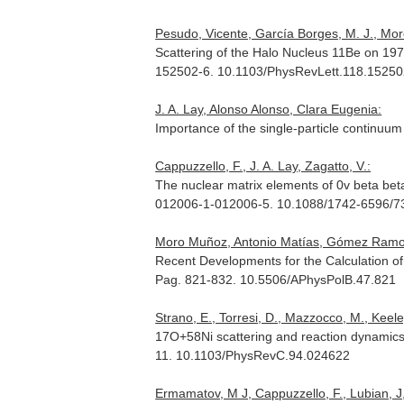
Pesudo, Vicente, García Borges, M. J., Moro 
Scattering of the Halo Nucleus 11Be on 19
152502-6. 10.1103/PhysRevLett.118.1525
J. A. Lay, Alonso Alonso, Clara Eugenia:
Importance of the single-particle continuum
Cappuzzello, F., J. A. Lay, Zagatto, V.:
The nuclear matrix elements of 0v beta b
012006-1-012006-5. 10.1088/1742-6596/7
Moro Muñoz, Antonio Matías, Gómez Ramos,
Recent Developments for the Calculation o
Pag. 821-832. 10.5506/APhysPolB.47.821
Strano, E., Torresi, D., Mazzocco, M., Keeley,
17O+58Ni scattering and reaction dynamics
11. 10.1103/PhysRevC.94.024622
Ermamatov, M J, Cappuzzello, F., Lubian, J, 