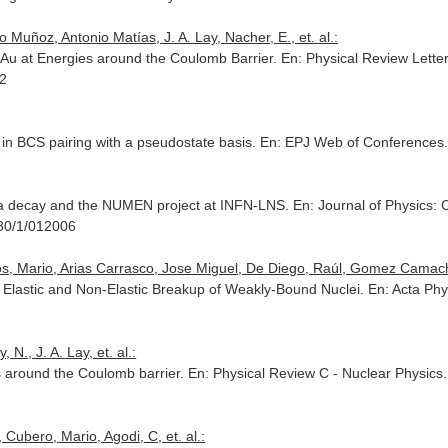
Muñoz, Antonio Matías, J. A. Lay, Nacher, E., et. al.:
7Au at Energies around the Coulomb Barrier.
En: Physical Review Lette
02
 in BCS pairing with a pseudostate basis.
En: EPJ Web of Conferences
eta decay and the NUMEN project at INFN-LNS.
En: Journal of Physics:
30/1/012006
 Mario, Arias Carrasco, Jose Miguel, De Diego, Raúl, Gomez Camacho,
f Elastic and Non-Elastic Breakup of Weakly-Bound Nuclei.
En: Acta Phy
 N., J. A. Lay, et. al.:
 around the Coulomb barrier.
En: Physical Review C - Nuclear Physics
Cubero, Mario, Agodi, C, et. al.: