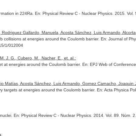
ormation in 224Ra.
En: Physical Review C - Nuclear Physics
. 2015. Vol
Rodriguez Gallardo, Manuela, Acosta Sánchez, Luis Armando, Alcorta, M
b collisions at energies around the Coulomb barrier.
En: Journal of Ph
15/1/012004
 J. G., Cubero, M., Nacher, E., et. al.:
rget at energies around the Coulomb barrier.
En: EPJ Web of Conferenc
io Matías, Acosta Sánchez, Luis Armando, Gomez Camacho, Joaquin Jos
y targets at energies around the Coulomb barrier.
En: Acta Physica Pol
 nuclei.
En: Physical Review C - Nuclear Physics
. 2014. Vol. 89. Núm. 
a: