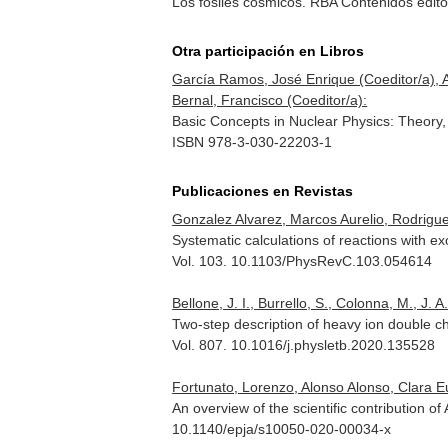
Los fósiles cósmicos. RBA Contenidos edito
Otra participación en Libros
García Ramos, José Enrique (Coeditor/a), An
Bernal, Francisco (Coeditor/a):
Basic Concepts in Nuclear Physics: Theory,
ISBN 978-3-030-22203-1
Publicaciones en Revistas
Gonzalez Alvarez, Marcos Aurelio, Rodrigue
Systematic calculations of reactions with ex
Vol. 103. 10.1103/PhysRevC.103.054614
Bellone, J. I., Burrello, S., Colonna, M., J. 
Two-step description of heavy ion double 
Vol. 807. 10.1016/j.physletb.2020.135528
Fortunato, Lorenzo, Alonso Alonso, Clara Eug
An overview of the scientific contribution of
10.1140/epja/s10050-020-00034-x