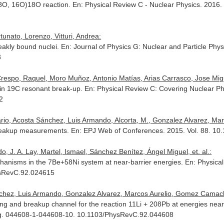
18O, 16O)18O reaction.
En: Physical Review C - Nuclear Physics
. 2016.
tunato, Lorenzo, Vitturi, Andrea:
eakly bound nuclei.
En: Journal of Physics G: Nuclear and Particle Phys
3
Crespo, Raquel, Moro Muñoz, Antonio Matías, Arias Carrasco, Jose Migue
 in 19C resonant break-up.
En: Physical Review C: Covering Nuclear Ph
2
o, Acosta Sánchez, Luis Armando, Alcorta, M., Gonzalez Alvarez, Marcos
 breakup measurements.
En: EPJ Web of Conferences
. 2015. Vol. 88. 1
J. A. Lay, Martel, Ismael, Sánchez Benítez, Ángel Miguel, et. al.:
hanisms in the 7Be+58Ni system at near-barrier energies.
En: Physica
ysRevC.92.024615
hez, Luis Armando, Gonzalez Alvarez, Marcos Aurelio, Gomez Camacho, 
ring and breakup channel for the reaction 11Li + 208Pb at energies nea
Pag. 044608-1-044608-10. 10.1103/PhysRevC.92.044608