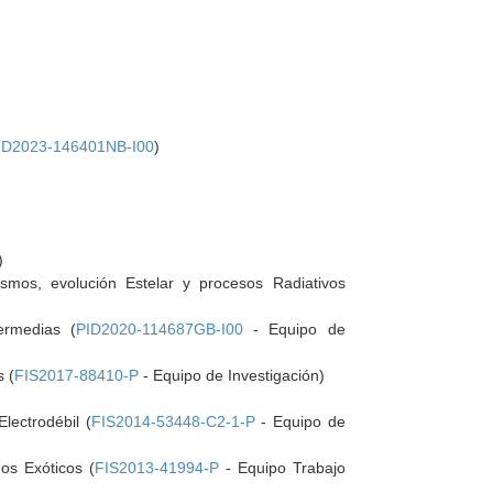
ID2023-146401NB-I00
)
)
osmos, evolución Estelar y procesos Radiativos
ermedias (
PID2020-114687GB-I00
- Equipo de
s (
FIS2017-88410-P
- Equipo de Investigación)
lectrodébil (
FIS2014-53448-C2-1-P
- Equipo de
os Exóticos (
FIS2013-41994-P
- Equipo Trabajo