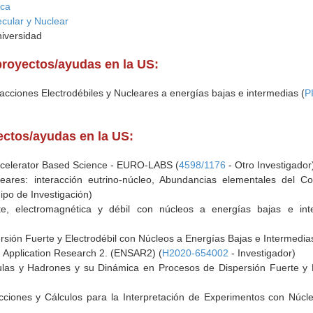
ica
ecular y Nuclear
niversidad
proyectos/ayudas en la US:
acciones Electrodébiles y Nucleares a energías bajas e intermedias (
P
yectos/ayudas en la US:
celerator Based Science - EURO-LABS (
4598/1176
- Otro Investigador
eares: interacción eutrino-núcleo, Abundancias elementales del C
ipo de Investigación)
te, electromagnética y débil con núcleos a energías bajas e int
sión Fuerte y Electrodébil con Núcleos a Energías Bajas e Intermedia
 Application Research 2. (ENSAR2) (
H2020-654002
- Investigador)
ulas y Hadrones y su Dinámica en Procesos de Dispersión Fuerte y E
cciones y Cálculos para la Interpretación de Experimentos con Núcle