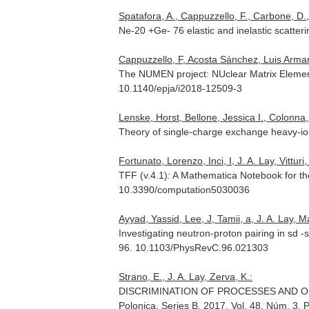
Spatafora, A., Cappuzzello, F., Carbone, D., C
Ne-20 +Ge- 76 elastic and inelastic scatter
Cappuzzello, F, Acosta Sánchez, Luis Arman
The NUMEN project: NUclear Matrix Element
10.1140/epja/i2018-12509-3
Lenske, Horst, Bellone, Jessica I., Colonna,
Theory of single-charge exchange heavy-io
Fortunato, Lorenzo, Inci, I, J. A. Lay, Vitturi
TFF (v.4.1): A Mathematica Notebook for t
10.3390/computation5030036
Ayyad, Yassid, Lee, J, Tamii, a, J. A. Lay, Ma
Investigating neutron-proton pairing in sd -s
96. 10.1103/PhysRevC.96.021303
Strano, E., J. A. Lay, Zerva, K.:
DISCRIMINATION OF PROCESSES AND O
Polonica. Series B
. 2017. Vol. 48. Núm. 3.