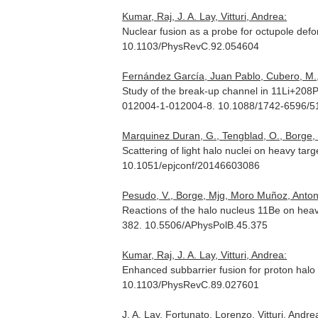
Kumar, Raj, J. A. Lay, Vitturi, Andrea:
Nuclear fusion as a probe for octupole def
10.1103/PhysRevC.92.054604
Fernández García, Juan Pablo, Cubero, M., 
Study of the break-up channel in 11Li+208P
012004-1-012004-8. 10.1088/1742-6596/5
Marquinez Duran, G., Tengblad, O., Borge, M.
Scattering of light halo nuclei on heavy ta
10.1051/epjconf/20146603086
Pesudo, V., Borge, Mjg, Moro Muñoz, Anton
Reactions of the halo nucleus 11Be on heav
382. 10.5506/APhysPolB.45.375
Kumar, Raj, J. A. Lay, Vitturi, Andrea:
Enhanced subbarrier fusion for proton halo
10.1103/PhysRevC.89.027601
J. A. Lay, Fortunato, Lorenzo, Vitturi, Andre