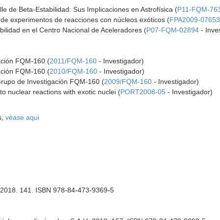
le de Beta-Estabilidad: Sus Implicaciones en Astrofísica (
P11-FQM-76
n de experimentos de reacciones con núcleos exóticos (
FPA2009-0765
abilidad en el Centro Nacional de Aceleradores (
P07-FQM-02894
- Inve
gación FQM-160 (
2011/FQM-160
- Investigador)
gación FQM-160 (
2010/FQM-160
- Investigador)
Grupo de Investigación FQM-160 (
2009/FQM-160
- Investigador)
 nuclear reactions with exotic nuclei (
PORT2008-05
- Investigador)
s,
véase aqui
 2018. 141. ISBN 978-84-473-9369-5